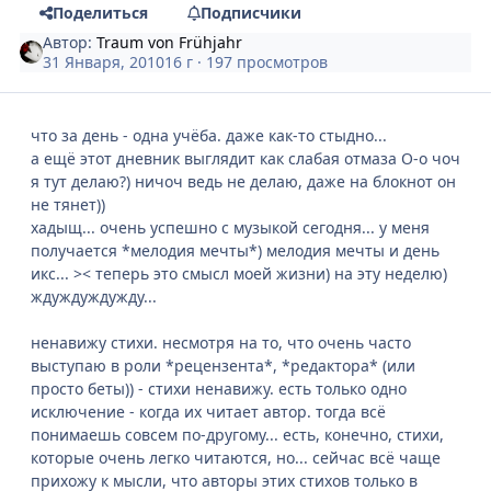
Поделиться
Подписчики
Автор:
Traum von Frühjahr
31 Января, 2010
16 г
· 197 просмотров
что за день - одна учёба. даже как-то стыдно...
а ещё этот дневник выглядит как слабая отмаза О-о чоч
я тут делаю?) ничоч ведь не делаю, даже на блокнот он
не тянет))
хадыщ... очень успешно с музыкой сегодня... у меня
получается *мелодия мечты*) мелодия мечты и день
икс... >< теперь это смысл моей жизни) на эту неделю)
ждуждуждужду...
ненавижу стихи. несмотря на то, что очень часто
выступаю в роли *рецензента*, *редактора* (или
просто беты)) - стихи ненавижу. есть только одно
исключение - когда их читает автор. тогда всё
понимаешь совсем по-другому... есть, конечно, стихи,
которые очень легко читаются, но... сейчас всё чаще
прихожу к мысли, что авторы этих стихов только в