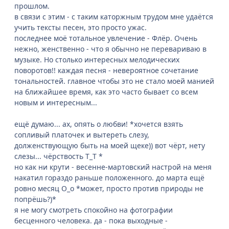
прошлом.
в связи с этим - с таким каторжным трудом мне удаётся
учить тексты песен, это просто ужас.
последнее моё тотальное увлечение - Флёр. Очень
нежно, женственно - что я обычно не перевариваю в
музыке. Но столько интересных мелодических
поворотов!! каждая песня - невероятное сочетание
тональностей. главное чтобы это не стало моей манией
на ближайшее время, как это часто бывает со всем
новым и интересным...
ещё думаю... ах, опять о любви! *хочется взять
сопливый платочек и вытереть слезу,
долженствующую быть на моей щеке)) вот чёрт, нету
слезы... чёрствость Т_Т *
но как ни крути - весенне-мартовский настрой на меня
накатил гораздо раньше положенного. до марта ещё
ровно месяц О_о *может, просто против природы не
попрёшь?)*
я не могу смотреть спокойно на фотографии
бесценного человека. да - пока выходные -