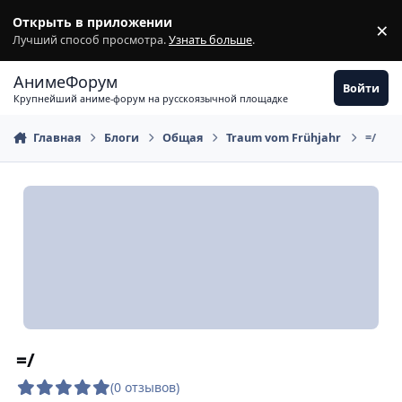
Перейти к содержимому
Открыть в приложении
×
З
Лучший способ просмотра.
Узнать больше
.
АнимеФорум
Войти
Крупнейший аниме-форум на русскоязычной площадке
Главная
Блоги
Общая
Traum vom Frühjahr
=/
=/
(0 отзывов)