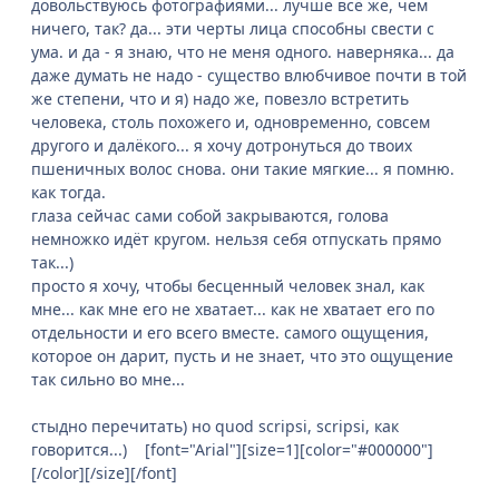
довольствуюсь фотографиями... лучше всё же, чем
ничего, так? да... эти черты лица способны свести с
ума. и да - я знаю, что не меня одного. наверняка... да
даже думать не надо - существо влюбчивое почти в той
же степени, что и я) надо же, повезло встретить
человека, столь похожего и, одновременно, совсем
другого и далёкого... я хочу дотронуться до твоих
пшеничных волос снова. они такие мягкие... я помню.
как тогда.
глаза сейчас сами собой закрываются, голова
немножко идёт кругом. нельзя себя отпускать прямо
так...)
просто я хочу, чтобы бесценный человек знал, как
мне... как мне его не хватает... как не хватает его по
отдельности и его всего вместе. самого ощущения,
которое он дарит, пусть и не знает, что это ощущение
так сильно во мне...
стыдно перечитать) но quod scripsi, scripsi, как
говорится...) [font="Arial"][size=1][color="#000000"]
[/color][/size][/font]