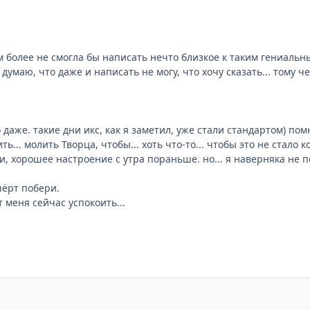
ем более не смогла бы написать нечто близкое к таким гениальн
думаю, что даже и написать не могу, что хочу сказать... тому че
 даже. такие дни икс, как я заметил, уже стали стандартом) пом
ь... молить Творца, чтобы... хоть что-то... чтобы это не стало
и, хорошее настроение с утра пораньше. но... я наверняка не пер
 чёрт побери.
т меня сейчас успокоить...