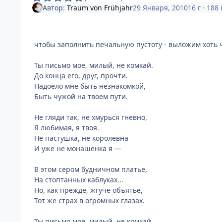
Автор:
Traum von Frühjahr
29 Января, 2010
16 г
· 188
чтобы заполнить печальную пустоту - выложим хоть 
Ты письмо мое, милый, не комкай.
До конца его, друг, прочти.
Надоело мне быть незнакомкой,
Быть чужой на твоем пути.
Не гляди так, не хмурься гневно,
Я любимая, я твоя.
Не пастушка, не королевна
И уже не монашенка я —
В этом сером будничном платье,
На стоптанных каблуках...
Но, как прежде, жгуче объятье,
Тот же страх в огромных глазах.
Ты письмо мое, милый, не комкай