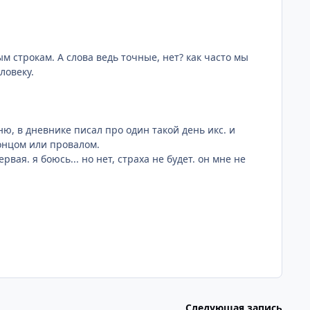
ым строкам. А слова ведь точные, нет? как часто мы
ловеку.
ню, в дневнике писал про один такой день икс. и
 концом или провалом.
вая. я боюсь... но нет, страха не будет. он мне не
Следующая запись