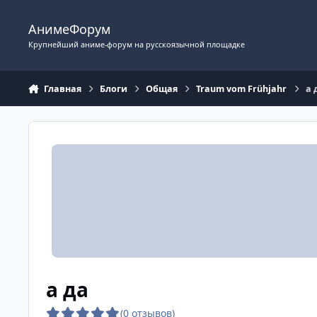
Перейти к содержимому
АнимеФорум
Крупнейший аниме-форум на русскоязычной площадке
Главная
Блоги
Общая
Traum vom Frühjahr
а 
а да
(0 отзывов)