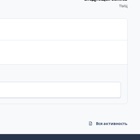
тыц
Вся активность