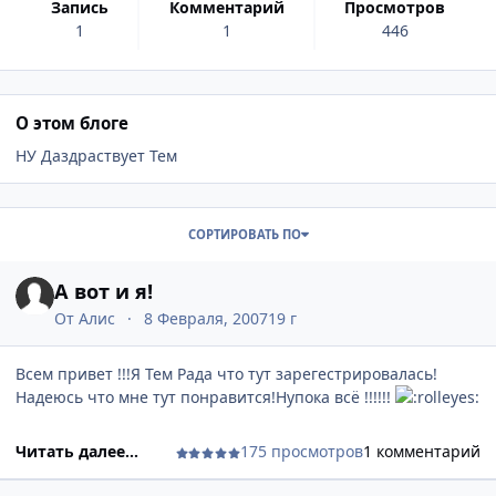
запись
комментарий
просмотров
1
1
446
О этом блоге
НУ Даздраствует Тем
Записи в этом блоге
СОРТИРОВАТЬ ПО
А вот и я!
От
Алис
8 Февраля, 2007
19 г
Всем привет !!!Я Тем Рада что тут зарегестрировалась!
Надеюсь что мне тут понравится!Нупока всё !!!!!!
Читать далее...
175 просмотров
1 комментарий