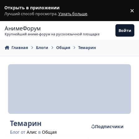
Перейти к содержимому
Открыть в приложении
×
З
Лучший способ просмотра.
Узнать больше
.
АнимеФорум
Войти
Крупнейший аниме-форум на русскоязычной площадке
Главная
Блоги
Общая
Темарин
Темарин
Подписчики
Блог от
Алис
в
Общая