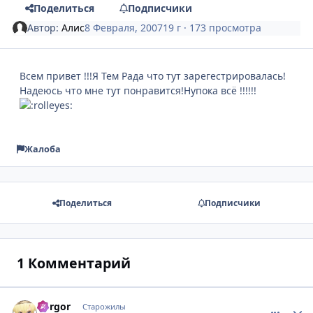
Поделиться
Подписчики
Автор:
Алис
8 Февраля, 2007
19 г
· 173 просмотра
Всем привет !!!Я Тем Рада что тут зарегестрировалась!
Надеюсь что мне тут понравится!Нупока всё !!!!!!
Жалоба
Поделиться
Подписчики
1 Комментарий
dorgor
comment_
Стати
Старожилы