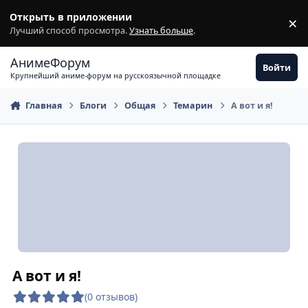
Перейти к содержимому
Открыть в приложении
×
З
Лучший способ просмотра.
Узнать больше
.
АнимеФорум
Войти
Крупнейший аниме-форум на русскоязычной площадке
Главная
Блоги
Общая
Темарин
А вот и я!
А вот и я!
(0 отзывов)