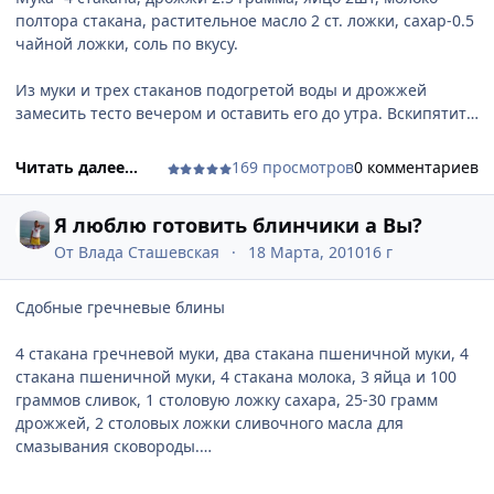
заболевания во рту, а если Вас ничего не беспокоит, то это
истинно нового, даже в самом точном естествознании».
полтора стакана, растительное масло 2 ст. ложки, сахар-0.5
не значит, что стоматолога не нужно посещать.
[img]http://xmages.net/upload/82df728f.jpg[/img]
чайной ложки, соль по вкусу.
Профилактика – это залог здоровья и благополучия.
Сомнениям было окончательно положен конец, только
после того, как квантовая гипотеза, прекрасно объяснила
Из муки и трех стаканов подогретой воды и дрожжей
два удивительных явления, обнаруженных
замесить тесто вечером и оставить его до утра. Вскипятить
экспериментально: Фотоэффект и Вынужденное излучение.
молоко и мешая его влить в тесто, добавить яйца, сахар и
Вероятно читателю моего блога, гораздо понятнее, если
соль и растительное масло. Все хорошо перемешать.
Читать далее...
169 просмотров
0 комментариев
скажу, что вынужденное излучение- это явление, лежащее
Поставить в теплое место на 20-30 минут, чтоб тесто
в основе работы лазера.
постояло.
[url="http://www.cooking.rebiznes.ru"]Жарить
Я люблю готовить блинчики а Вы?
блины[/url]
на хорошо прогретой сковороде не смазывая
ее жиром.
От
Влада Сташевская
18 Марта, 2010
16 г
Сдобные гречневые блины
4 стакана гречневой муки, два стакана пшеничной муки, 4
стакана пшеничной муки, 4 стакана молока, 3 яйца и 100
граммов сливок, 1 столовую ложку сахара, 25-30 грамм
дрожжей, 2 столовых ложки сливочного масла для
смазывания сковороды.
В эмалированную кастрюлю всыпать гречневую муку,
влить два стакана теплого молока, предварительно