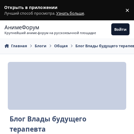
Перейти к содержимому
Открыть в приложении
×
З
Лучший способ просмотра.
Узнать больше
.
АнимеФорум
Войти
Крупнейший аниме-форум на русскоязычной площадке
Главная
Блоги
Общая
Блог Влады будущего терапе
Блог Влады будущего
терапевта