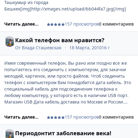
Ташкумыр из города
Бешкек[img]http://xmages.net/upload/bb044fa7.jpg[/img]
Читать далее...
157 просмотров
0 комментариев
Какой телефон вам нравится?
От
Влада Сташевская
18 Марта, 2010
16 г
Имея современный телефон, Вы рано или поздно все же
попытаетесь его соединить с компьютером, для закачки
мелодий, картинок, или просто файлов. Чтоб соединить
телефон с компьютером Вам понадобится дата кабель. Это
специальный кабель для подсоединения телефона к
любому компьютеру, у которого есть в наличии USB порт.
Магазин USB Дата кабель доставка по Москве и России.
Я телефон меняю не так часто, но стараюсь отслеживать и
покупать новые и интересные телефоны, а старый маме
Читать далее...
157 просмотров
0 комментариев
отдаю Вот магазин вчера нашла и так зачиталась, что не
выспалась сегодня иду с мокрыми глазами на лекцию
Периодонтит заболевание века!
[url="http://www.shop-sotmarket.ru/"]http://www.shop-