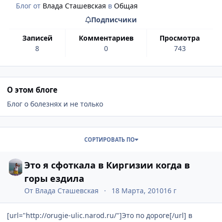
Блог от
Влада Сташевская
в
Общая
Подписчики
записей
комментариев
просмотра
8
0
743
О этом блоге
Блог о болезнях и не только
Записи в этом блоге
СОРТИРОВАТЬ ПО
Это я сфоткала в Киргизии когда в
горы ездила
От
Влада Сташевская
18 Марта, 2010
16 г
[url="http://orugie-ulic.narod.ru/"]Это по дороге[/url]
в