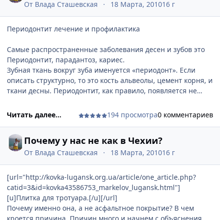
sotmarket.ru/[/url]
От
Влада Сташевская
18 Марта, 2010
16 г
Периодонтит лечение и профилактика
Самые распространенные заболевания десен и зубов это
Периодонтит, парадантоз, кариес.
Зубная ткань вокруг зуба именуется «периодонт». Если
описать структурно, то это кость альвеолы, цемент корня, и
ткани десны. Периодонтит, как правило, появляется не
сразу, а является осложнением от других заболеваний в
полости рта. Кариес и парадантоз самые
Читать далее...
194 просмотра
0 комментариев
распространенные заболевания, и если они не лечатся, и
протекают в запущенной форме, то и в основном и
Почему у нас не как в Чехии?
являются причиной появления периодонтита.
Что характерно для этого заболевания, так это, то что оно
От
Влада Сташевская
18 Марта, 2010
16 г
может появиться как у взрослого человека, так и у ребенка.
Периодонтит своими симптомами практически не отличим,
[url="http://kovka-lugansk.org.ua/article/one_article.php?
и у детей и у взрослых. Поэтому лучше следить за зубами,
catid=3&id=kovka43586753_markelov_lugansk.html"]
чем потом бегать по зубникам. Или если сказать словами
[u]Плитка для тротуара.[/u][/url]
Жванецкого: «Поздно пить боржоми, если почки отпали».
Почему именно она, а не асфальтное покрытие? В чем
Детей стоит пугать этой болезнью, их приучать чистить
кроется причина. Причин много и начнем с объяснения