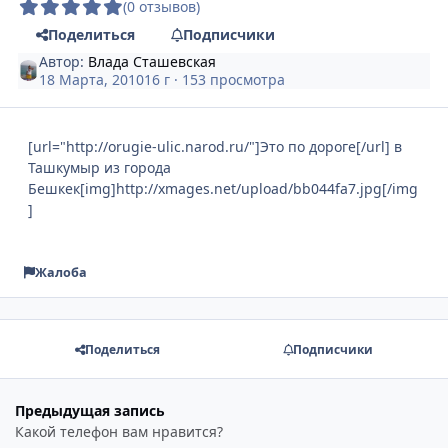
(0 отзывов)
Поделиться
Подписчики
Автор:
Влада Сташевская
18 Марта, 2010
16 г
· 153 просмотра
[url="http://orugie-ulic.narod.ru/"]Это по дороге[/url]
в
Ташкумыр из города
Бешкек[img]http://xmages.net/upload/bb044fa7.jpg[/img
]
Жалоба
Поделиться
Подписчики
Предыдущая запись
Какой телефон вам нравится?