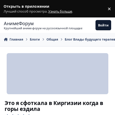
Перейти к содержимому
Открыть в приложении
×
З
Лучший способ просмотра.
Узнать больше
.
АнимеФорум
Войти
Крупнейший аниме-форум на русскоязычной площадке
Главная
Блоги
Общая
Блог Влады будущего терапе
Это я сфоткала в Киргизии когда в
горы ездила