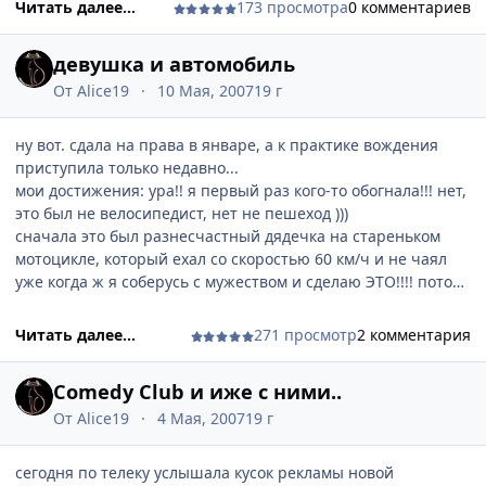
[attachment=188557:DSC05532.jpg]
Читать далее...
173 просмотра
0 комментариев
[attachment=188558:DSC05583.jpg]
[attachment=188559:DSC05608.jpg]
девушка и автомобиль
От
Alice19
10 Мая, 2007
19 г
ну вот. сдала на права в январе, а к практике вождения
приступила только недавно...
мои достижения: ура!! я первый раз кого-то обогнала!!! нет,
это был не велосипедист, нет не пешеход )))
сначала это был разнесчастный дядечка на стареньком
мотоцикле, который ехал со скоростью 60 км/ч и не чаял
уже когда ж я соберусь с мужеством и сделаю ЭТО!!!! потом
дальше по дороге ехали два трактора. выехали откуда-то с
полей, гады. и вот один начал обгонять второй, а я их
Читать далее...
271 просмотр
2 комментария
обоих. этот гад, который последний, в последний момент
умудрился обрызгать всю машину грязью..
Comedy Club и иже с ними..
а вчера ездили к друзьям на Угольную, перед этим на
пивзаводе купили пива. вроде нормально доехала, но
От
Alice19
4 Мая, 2007
19 г
потом видимо пары пива стали на меня действовать (хотя
вроде еще никто не пил). короче нужный поворот я чуть-
сегодня по телеку услышала кусок рекламы новой