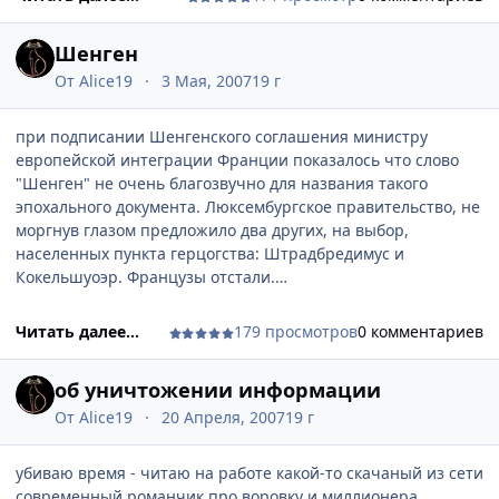
Шенген
От
Alice19
3 Мая, 2007
19 г
при подписании Шенгенского соглашения министру
европейской интеграции Франции показалось что слово
"Шенген" не очень благозвучно для названия такого
эпохального документа. Люксембургское правительство, не
моргнув глазом предложило два других, на выбор,
населенных пункта герцогства: Штрадбредимус и
Кокельшуоэр. Французы отстали.
прочитано в газете Телевизор, раздел Юмор.
Читать далее...
179 просмотров
0 комментариев
шенген... виза.. больной вопрос в предвкушении отпуска...
об уничтожении информации
От
Alice19
20 Апреля, 2007
19 г
убиваю время - читаю на работе какой-то скачаный из сети
современный романчик про воровку и миллионера.