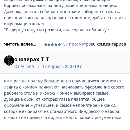
Воровка облажалась, за ней домой приползла полиция.
Дамочка, значит, собирает манатки и собирается тикать.
описание как она расправляется с компом, дабы не остаить
информацию копам:
"Выдернув шнур из розетки, она содрала обшивку с
процессора и вытащила все микросхемы и провода,
которые не были припаяны. Засунув их в рюкзак, Саманта
Читать далее...
197 просмотров
0 комментариев
раздавила ногой развороченный процессор, .. "
блин, надо было для надежности еще в монитор пару раз
о юзерах Т_Т
выстрелить.
От
Alice19
18 Апреля, 2007
19 г
интересно, почему большинство научившихся немножко
ладить с компом начинают насиловать оформление своего
рабочего стола и иконок? Причем выбирают самые
дурацкие обои, от которых глаза плавятся, общее
оформелние жутчайшее, и самое неприятное - иконки,
которые выбирают из стандартного Виндовского набора.
я как-то не привыкла видеть вместо папки с документами
иконку от рабочей группы локальной сети или выхода в
интернет. Для меня эти значки носят свое первое