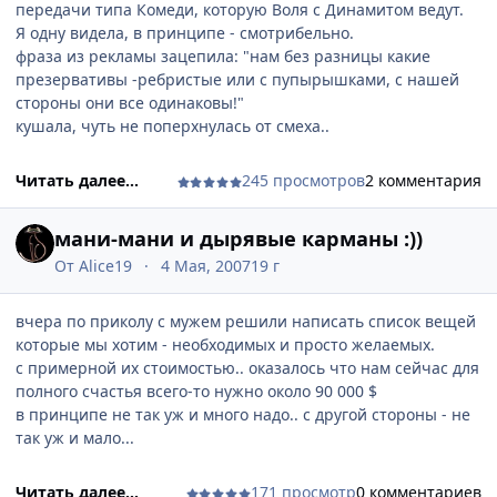
чуть проехала, начала выписывать кренделя по дороге
передачи типа Комеди, которую Воля с Динамитом ведут.
чтобы развернуться и не зацепить припаркованную на
Я одну видела, в принципе - смотрибельно.
обочине машину, въехала в поворот, потом в нервах не
фраза из рекламы зацепила: "нам без разницы какие
справилась с рулем, наехала на бордюр (муж сказал, что
презервативы -ребристые или с пупырышками, с нашей
теперь от литья и резины мне точно не отвертеться).
стороны они все одинаковы!"
короче, навстречу едущая машина, понаблюдав за всем
кушала, чуть не поперхнулась от смеха..
этим, решила проявить осторожность и пропустить меня к
домам. хотя это я должна была уступить ему дорогу.
Читать далее...
245 просмотров
2 комментария
между прочим, если бы муж с другом меньше орали на
меня за поворот, я бы не въехала в бордюр! вот!бу!
мани-мани и дырявые карманы :))
и еще пива мне не дали, пришлось запивать рыбу квасом...
От
Alice19
4 Мая, 2007
19 г
вот уж извращение..
вчера по приколу с мужем решили написать список вещей
которые мы хотим - необходимых и просто желаемых.
с примерной их стоимостью.. оказалось что нам сейчас для
полного счастья всего-то нужно около 90 000 $
в принципе не так уж и много надо.. с другой стороны - не
так уж и мало...
Читать далее...
171 просмотр
0 комментариев