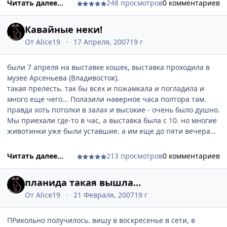
Читать далее...
248 просмотров
0 комментариев
значение. мозг вообще отказывается воспринимать
надпись под иконкой и идентифицировать ЭТО как папку с
Кавайные неки!
документами.
тем более что на фоне какой-нибудь мелко-ячейсто-
От
Alice19
17 Апреля, 2007
19 г
ребристо-красновато-серо-буро-малиновой в крапинку
обоины подчас подписи и невидно.
были 7 апреля на выставке кошек, выставка проходила в
убила бы нах..
музее Арсеньева (Владивосток).
Вот, выговорилась... навеяло просто.. как-то у сотрудницы
такая прелесть. так бы всех и пожамкала и погладила и
полчаса разыскивала нужную папочку, как она сказала -
много еще чего... Полазили наверное часа полтора там.
лежит на рабочем столе. так и не нашла. пока она пальцем
правда хоть потолки в залах и высокие - очень было душно.
не ткнула в одной ей понятный значок - я то его просто
Мы приехали где-то в час, а выставка была с 10. но многие
пропускала.
животинки уже были уставшие. а им еще до пяти вечера
терпеть надо было. да еще и в воскресенье продолжение
банкета.
Читать далее...
213 просмотров
0 комментариев
фотки можно посмотреть здесь
[url="http://alicka.fotoplenka.ru/album305646"]http://alicka.fo
планида такая вышла...
toplenka.ru/album305646[/url]
От
Alice19
21 Февраля, 2007
19 г
муж был в восторге от сфинксов и ориентальных
короткошерстных. Мне они понравились с точки зрения
ПРикольно получилось. вишу в воскресенье в сети, в
оччень короткой шерсти - значит не будут линять. Кстати