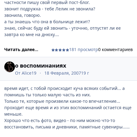
частности пишу свой первый пост-блог.
сфинксы вживую не такие неприятные, как кажутся на
звонит подружка - тебе Лелик не звонила?
фотках. они такие умненькие и грациозные. Но мерзнут.
звонила, говорю.
"Орбитальные" хотя бы с маленькой шерстью..
а ты знаешь что она в больнице лежит?
а мне нравятся голубые и серые британцы. Плюшевые
знаю, сейчас буду ей звонить - уточню, отпустят ли ее
котята! Хотя взрослые особи довольно крупные. Там один
завтра ко мне на днюху.
удрать хотел - все его заколе.. тяжелый такой(я его хозяйке
а ты знаешь, что она сегодня в 10 утра родила?
отдавала, когда на полу выловила)
немая сцена.
Читать далее...
181 просмотр
0 комментариев
В восторге была от абиссинцев. Маленькие апельсиновые
нет, конечно же я знала, что она родит. но ждали то мы все
кисы. Ужасно проворные и энергичные.
это событие в середине марта.
Котенок на продажу был (на одной из фоток клубочком
о воспоминаниях
и завертелось!!!!
спит) 12 тыс. Вообще незнакомых людей не боялся.
я за нее так рада, так рада, даже до сих пор не вериться!!
От
Alice19
18 Февраля, 2007
19 г
наоборот очень хотел познакомиться и поиграть.
^______^
море позитива вынесли... а там еще можно было
А днюху я изначально праздновать не хотела. но Лелик
время идет, с тобой происходит куча всяких событий... а
проголосовать за понравившегося участника. я конечно
меня заранее предупредила, что все равно придет.
помнишь ты только малую часть из них.
выбрала британца
вот сбаламутила, а сама нашла убедительную причину для
Только те, которые произвели какое-то впечатление...
неявки
проходит еще время и из этих воспоминаний остается еще
но мы хорошо посидели, и за нее тоже
меньше.
Хорошо что есть фото, видео - по ним можно что-то
восстановить, письма и дневники, памятные сувениры...
а как с тем временем, когда ты даже не задумывался над