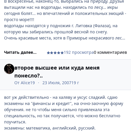
В воскресенье, наконец-то, выбрались на природу. Друзья
вытащили нас на водопады. находились по лесу... икры
сегодня болят... но впечатлений и положительных эмоций -
просто море!!!!
водопады находятся у подножия г. Литовка (Фалаза), на
которую мы забирались прошлой весной по снегу.
Очень красивые места, хотя в Приморье некрасивого леса -
нет, за исключением тех мест, которые загадил народ.
сначала ехали на машине. предварительно собирались
Читать далее...
192 просмотра
0 комментариев
оставлять паджерик возле нефтескладов, но нас каким-то
образом пропустили за ворота. поэтому мы сэкономили
второе высшее или куда меня
время и наши ноги
проехали в одном месте
через ручей. я впервые увидела, что такое
понесло?..
противотанковые сооружения... тааак интересно.. такие
От
Alice19
23 Июля, 2007
19 г
бетонные фигуры, даже не знаю как описать.. есть такие
массажеры, у которых конечности на 120 градусов друг от
вот уж действительно - на халяву и уксус сладкий. сдаю
друга отстоят. вот их вдоль берегов ручья расположили,
экзамены на "финансы и кредит", на очно-заочную форму
оччень давно, даже не представляю как их туда
обучения. не то чтобы меня сильно привлекала эта
раскладывали.
специальность, но так получается, что можно бесплатно
о водопадах. пока мы шли вдоль ручья нам всттретились
поучиться.
три порога с водопадиками, а потом в конце пути -
экзамены: математика, английский, русский.
основной. Возле основного раньше располагалась база