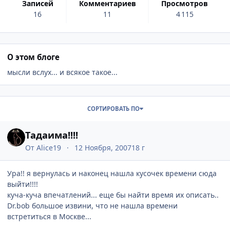
записей
комментариев
просмотров
16
11
4 115
О этом блоге
мысли вслух... и всякое такое...
Записи в этом блоге
СОРТИРОВАТЬ ПО
Тадаима!!!!
От
Alice19
12 Ноября, 2007
18 г
Ура!! я вернулась и наконец нашла кусочек времени сюда
выйти!!!!
куча-куча впечатлений... еще бы найти время их описать..
Dr.bob большое извини, что не нашла времени
встретиться в Москве...