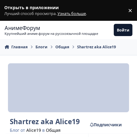
Перейти к содержимому
Открыть в приложении
×
З
Лучший способ просмотра.
Узнать больше
.
АнимеФорум
Войти
Крупнейший аниме-форум на русскоязычной площадке
Главная
Блоги
Общая
Shartrez aka Alice19
Shartrez aka Alice19
Подписчики
Блог от
Alice19
в
Общая