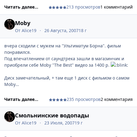
Читать далее...
213 просмотров
1 комментарий
Moby
От
Alice19
26 Августа, 2007
18 г
вчера сходили с мужем на "Ультиматум Борна". фильм
понравился.
Под впечатлением от саундтрека зашли в магазинчик и
приобрели себе Moby "The Best" видео за 1400 р.
Диск замечательный, + там еще 1 диск с фильмом о самом
Moby
хотя у них продавался тоже лицензионный диск без всяких
Читать далее...
235 просмотров
2 комментария
бонусов за 500 руб.
Смольнинские водопады
От
Alice19
23 Июля, 2007
19 г