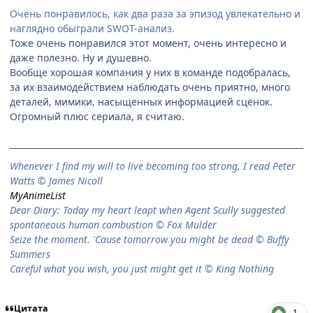
Очень понравилось, как два раза за эпизод увлекательно и
наглядно обыграли SWOT-анализ.
Тоже очень понравился этот момент, очень интересно и
даже полезно. Ну и душевно.
Вообще хорошая компания у них в команде подобралась,
за их взаимодействием наблюдать очень приятно, много
деталей, мимики, насыщенных информацией сценок.
Огромный плюс сериала, я считаю.
When­ever I find my will to live be­com­ing too strong, I read Peter
Watts © James Nicoll
MyAnimeList
Dear Diary: Today my heart leapt when Agent Scully suggested
spontaneous human combustion © Fox Mulder
Seize the moment. 'Cause tomorrow you might be dead © Buffy
Summers
Careful what you wish, you just might get it © King Nothing
Цитата
1