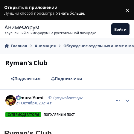
Перейти к содержимому
Открыть в приложении
×
З
Лучший способ просмотра.
Узнать больше
.
АнимеФорум
Войти
Крупнейший аниме-форум на русскоязычной площадке
Главная
Анимация
Обсуждение отдельных аниме и м
Ryman's Club
Поделиться
Подписчики
comment_3155406
Статистика автора
Himura Yumi
Супермодераторы
21 Октября, 2021
4 г
СУПЕРМОДЕРАТОРЫ
ПОПУЛЯРНЫЙ ПОСТ
Ryman's Club