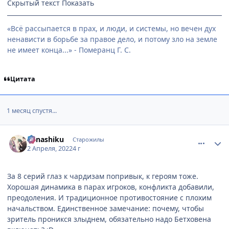
Скрытый текст
«Всё рассыпается в прах, и люди, и системы, но вечен дух
ненависти в борьбе за правое дело, и потому зло на земле
не имеет конца...» - Померанц Г. С.
Цитата
1 месяц спустя...
comment_3159334
Статистика автора
Kanashiku
Старожилы
2 Апреля, 2022
4 г
За 8 серий глаз к чардизам попривык, к героям тоже.
Хорошая динамика в парах игроков, конфликта добавили,
преодоления. И традиционное противостояние с плохим
начальством. Единственное замечание: почему, чтобы
зритель проникся злыднем, обязательно надо Бетховена