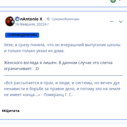
comment_3158324
Статистика автора
BonAntonio X
Супермодераторы
16 Февраля, 2022
4 г
СУПЕРМОДЕРАТОРЫ
Хехе, я сразу поняла, что он вчерашний выпускник школы
и только-только уехал из дома.
Женского взгляда я лишён. В данном случае это слегка
ограничивает. :D
«Всё рассыпается в прах, и люди, и системы, но вечен дух
ненависти в борьбе за правое дело, и потому зло на земле
не имеет конца...» - Померанц Г. С.
Цитата
comment_3158423
Статистика автора