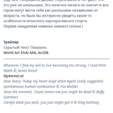
это уже не школьники. Это конечно ничего не значит и все
герои могут вести себя как школьники независимо от
возраста, но было бы интересно увидеть какие-то
особенности японского корпоративного спорта.
Первая ожидаемая новинка зимнего сезона )
Трейлер
Скрытый текст
World Art
Shiki
MAL
AniDB
When­ever I find my will to live be­com­ing too strong, I read Peter
Watts © James Nicoll
MyAnimeList
Dear Diary: Today my heart leapt when Agent Scully suggested
spontaneous human combustion © Fox Mulder
Seize the moment. 'Cause tomorrow you might be dead © Buffy
Summers
Careful what you wish, you just might get it © King Nothing