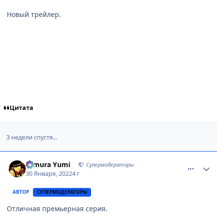
Новый трейлер.
Цитата
3 недели спустя...
comment_3157807
Статистика автора
Himura Yumi
Супермодераторы
30 Января, 2022
4 г
АВТОР
СУПЕРМОДЕРАТОРЫ
Отличная премьерная серия.