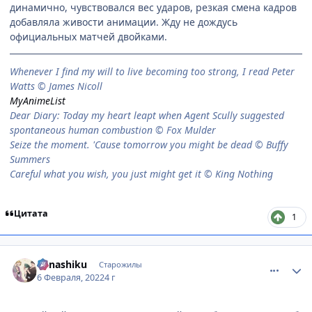
динамично, чувствовался вес ударов, резкая смена кадров
добавляла живости анимации. Жду не дождусь
официальных матчей двойками.
When­ever I find my will to live be­com­ing too strong, I read Peter
Watts © James Nicoll
MyAnimeList
Dear Diary: Today my heart leapt when Agent Scully suggested
spontaneous human combustion © Fox Mulder
Seize the moment. 'Cause tomorrow you might be dead © Buffy
Summers
Careful what you wish, you just might get it © King Nothing
Цитата
1
comment_3157991
Статистика автора
Kanashiku
Старожилы
6 Февраля, 2022
4 г