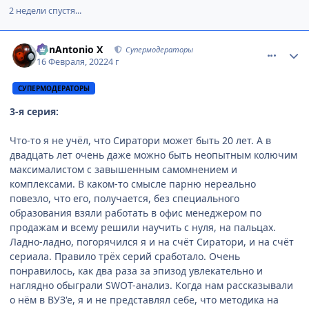
2 недели спустя...
comment_3158310
Статистика автора
BonAntonio X
Супермодераторы
16 Февраля, 2022
4 г
СУПЕРМОДЕРАТОРЫ
3-я серия:
Что-то я не учёл, что Сиратори может быть 20 лет. А в
двадцать лет очень даже можно быть неопытным колючим
максималистом с завышенным самомнением и
комплексами. В каком-то смысле парню нереально
повезло, что его, получается, без специального
образования взяли работать в офис менеджером по
продажам и всему решили научить с нуля, на пальцах.
Ладно-ладно, погорячился я и на счёт Сиратори, и на счёт
сериала. Правило трёх серий сработало. Очень
понравилось, как два раза за эпизод увлекательно и
наглядно обыграли SWOT-анализ. Когда нам рассказывали
о нём в ВУЗ'е, я и не представлял себе, что методика на