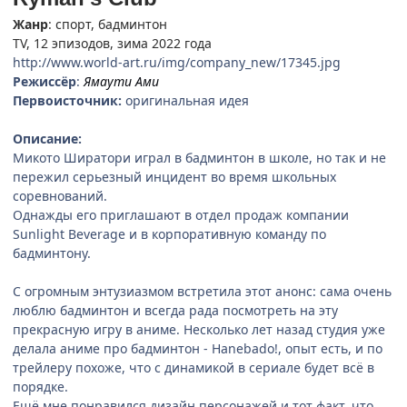
Жанр
: спорт, бадминтон
TV, 12 эпизодов, зима 2022 года
http://www.world-art.ru/img/company_new/17345.jpg
Режиссёр
:
Ямаути Ами
Первоисточник:
оригинальная идея
Описание:
Микото Ширатори играл в бадминтон в школе, но так и не
пережил серьезный инцидент во время школьных
соревнований.
Однажды его приглашают в отдел продаж компании
Sunlight Beverage и в корпоративную команду по
бадминтону.
С огромным энтузиазмом встретила этот анонс: сама очень
люблю бадминтон и всегда рада посмотреть на эту
прекрасную игру в аниме. Несколько лет назад студия уже
делала аниме про бадминтон - Hanebado!, опыт есть, и по
трейлеру похоже, что с динамикой в сериале будет всё в
порядке.
Ещё мне понравился дизайн персонажей и тот факт, что