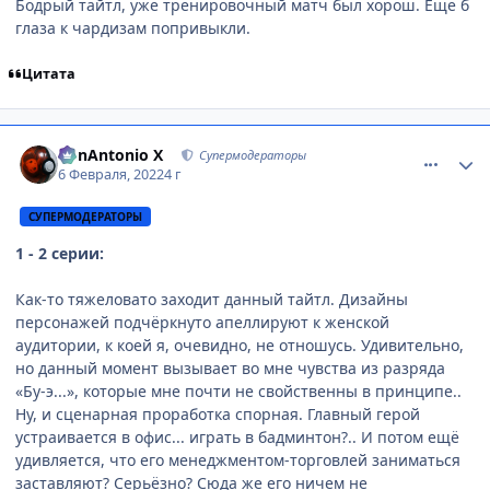
Бодрый тайтл, уже тренировочный матч был хорош. Еще б
глаза к чардизам попривыкли.
Цитата
comment_3158007
Статистика автора
BonAntonio X
Супермодераторы
6 Февраля, 2022
4 г
СУПЕРМОДЕРАТОРЫ
1 - 2 серии:
Как-то тяжеловато заходит данный тайтл. Дизайны
персонажей подчёркнуто апеллируют к женской
аудитории, к коей я, очевидно, не отношусь. Удивительно,
но данный момент вызывает во мне чувства из разряда
«Бу-э...», которые мне почти не свойственны в принципе..
Ну, и сценарная проработка спорная. Главный герой
устраивается в офис... играть в бадминтон?.. И потом ещё
удивляется, что его менеджментом-торговлей заниматься
заставляют? Серьёзно? Сюда же его ничем не