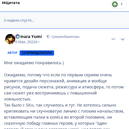
Цитата
1
3 недели спустя...
comment_3159919
Статистика автора
Himura Yumi
Супермодераторы
6 Мая, 2022
4 г
АВТОР
СУПЕРМОДЕРАТОРЫ
Мне ожидаемо понравилось )
Ожидаемо, потому что если по первым сериям очень
нравится дизайн персонажей, анимация и вообще
рисунок, подача сюжета, режиссура и атмосфера, то потом
сам сюжет уже воспринимешь с повышенной
лояльностью.
Так было с SK∞, так случилось и тут. Не хотелось сильно
критиковать ни скучноватую линию с плохим начальством,
вставляющим палки в колёса во второй половине, ни
сказочную победу главных героев, у которых "один