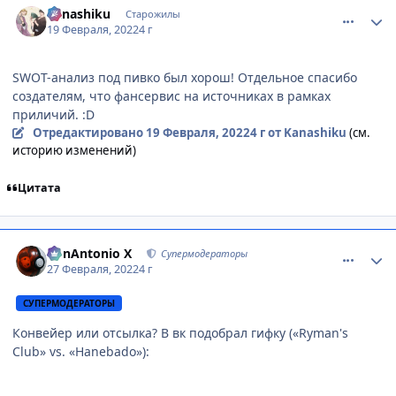
Kanashiku
Старожилы
19 Февраля, 2022
4 г
SWOT-анализ под пивко был хорош! Отдельное спасибо
создателям, что фансервис на источниках в рамках
приличий. :D
Отредактировано
19 Февраля, 2022
4 г
от Kanashiku
(см.
историю изменений)
Цитата
comment_3158626
Статистика автора
BonAntonio X
Супермодераторы
27 Февраля, 2022
4 г
СУПЕРМОДЕРАТОРЫ
Конвейер или отсылка? В вк подобрал гифку («Ryman's
Club» vs. «Hanebado»):