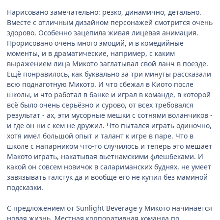
Нарисовано замечательно: резко, динамично, детально.
Вместе с отличным дизайном персонажей смотрится очень
здорово. Особенно зацепила живая лицевая анимация.
Прорисовано очень много эмоций, и в комедийные
моменты, и в драматические, например, с каким
выражением лица Микото заглатывал свой ланч в поезде.
Ещё понравилось, как буквально за три минуты рассказали
всю поднаготную Микото. И что сбежал в Киото после
школы, и что работал в банке и играл в команде, в которой
всё было очень серьёзно и сурово, от всех требовался
результат - ах, эти мусорные мешки с сотнями воланчиков -
и где он ни с кем не дружил. Что пытался играть одиночно,
хотя имел большой опыт и талант к игре в паре. Что в
школе с напарником что-то случилось и теперь это мешает
Макото играть, накатывая вьетнамскими флешбеками. И
какой он совсем новичок в салариманских буднях, не умеет
завязывать галстук да и вообще его не купил без маминой
подсказки.
С предложением от Sunlight Beverage у Микото начинается
новая жизнь. Местная корпоративная команда по