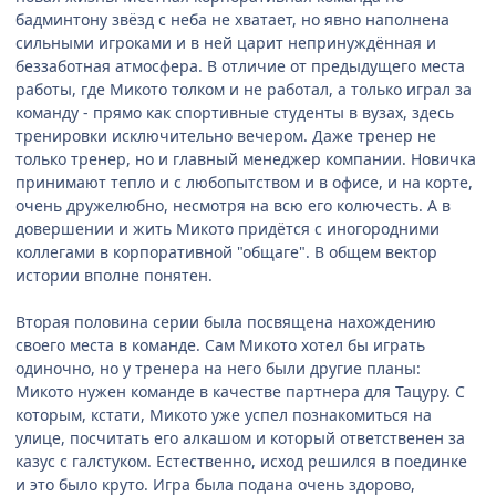
бадминтону звёзд с неба не хватает, но явно наполнена
сильными игроками и в ней царит непринуждённая и
беззаботная атмосфера. В отличие от предыдущего места
работы, где Микото толком и не работал, а только играл за
команду - прямо как спортивные студенты в вузах, здесь
тренировки исключительно вечером. Даже тренер не
только тренер, но и главный менеджер компании. Новичка
принимают тепло и с любопытством и в офисе, и на корте,
очень дружелюбно, несмотря на всю его колючесть. А в
довершении и жить Микото придётся с иногородними
коллегами в корпоративной "общаге". В общем вектор
истории вполне понятен.
Вторая половина серии была посвящена нахождению
своего места в команде. Сам Микото хотел бы играть
одиночно, но у тренера на него были другие планы:
Микото нужен команде в качестве партнера для Тацуру. С
которым, кстати, Микото уже успел познакомиться на
улице, посчитать его алкашом и который ответственен за
казус с галстуком. Естественно, исход решился в поединке
и это было круто. Игра была подана очень здорово,