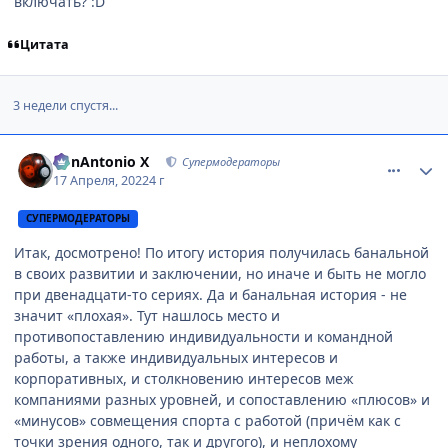
включать? :D
Цитата
3 недели спустя...
comment_3159632
Статистика автора
BonAntonio X
Супермодераторы
17 Апреля, 2022
4 г
СУПЕРМОДЕРАТОРЫ
Итак, досмотрено! По итогу история получилась банальной
в своих развитии и заключении, но иначе и быть не могло
при двенадцати-то сериях. Да и банальная история - не
значит «плохая». Тут нашлось место и
противопоставлению индивидуальности и командной
работы, а также индивидуальных интересов и
корпоративных, и столкновению интересов меж
компаниями разных уровней, и сопоставлению «плюсов» и
«минусов» совмещения спорта с работой (причём как с
точки зрения одного, так и другого), и неплохому