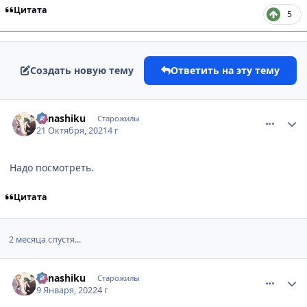
Цитата
5
Создать новую тему
Ответить на эту тему
comment_3155408
Статистика автора
Kanashiku
Старожилы
21 Октября, 2021
4 г
Надо посмотреть.
Цитата
2 месяца спустя...
comment_3157246
Статистика автора
Kanashiku
Старожилы
9 Января, 2022
4 г