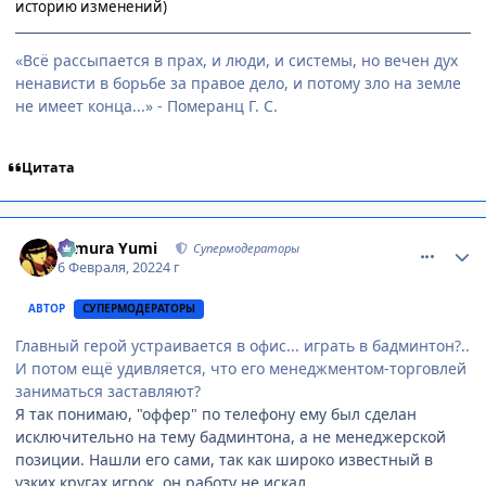
историю изменений)
«Всё рассыпается в прах, и люди, и системы, но вечен дух
ненависти в борьбе за правое дело, и потому зло на земле
не имеет конца...» - Померанц Г. С.
Цитата
comment_3158009
Статистика автора
Himura Yumi
Супермодераторы
6 Февраля, 2022
4 г
АВТОР
СУПЕРМОДЕРАТОРЫ
Главный герой устраивается в офис... играть в бадминтон?..
И потом ещё удивляется, что его менеджментом-торговлей
заниматься заставляют?
Я так понимаю, "оффер" по телефону ему был сделан
исключительно на тему бадминтона, а не менеджерской
позиции. Нашли его сами, так как широко известный в
узких кругах игрок, он работу не искал.