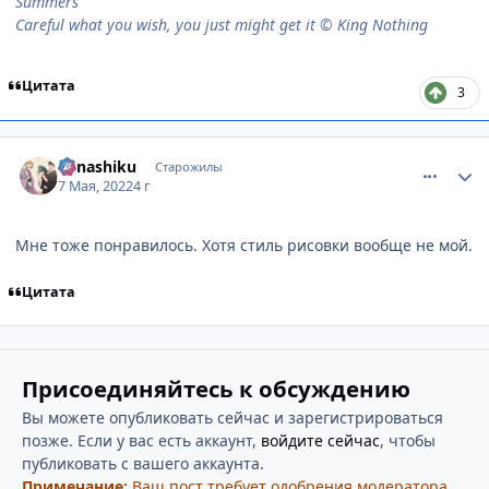
Summers
Careful what you wish, you just might get it © King Nothing
Цитата
3
comment_3159939
Статистика автора
Kanashiku
Старожилы
7 Мая, 2022
4 г
Мне тоже понравилось. Хотя стиль рисовки вообще не мой.
Цитата
Присоединяйтесь к обсуждению
Вы можете опубликовать сейчас и зарегистрироваться
позже. Если у вас есть аккаунт,
войдите сейчас
, чтобы
публиковать с вашего аккаунта.
Примечание:
Ваш пост требует одобрения модератора