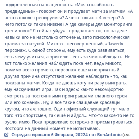
подкреплённая напыщенность. «Моя способность -
предвиденье» - говорит он и продувает матч за матчем. «А
чего в школе тренируемся? А чего только с 4 вечера? А
чего потолки такие низкие? А где камеры для мониторинга
тренировок? Я сейчас уйду» - продолжает он, но на деле
навыки его не настолько отточены, зато психологическая
травма за пазухой. Микото - несовершенный, «flawed»
персонаж. С одной стороны, ему есть куда развиваться,
есть чему учиться, а зрителю - есть за чем наблюдать. Но
вот только желания наблюдать пока нет, ведь Микото,
помимо всего прочего, персонаж ещё и неприятный.
Другая причина отсутствия желания наблюдать - то, как
показаны матчи. Когда не даёшь коту ни разу выиграть,
ему наскучивает игра. Так и здесь: как-то некомфортно
смотреть за постоянными проигрышами главного героя
или его команды. Ну, и все такие слащавые красавцы
кругом, что аж тошно. Один офисный служащий тут мало
того что спортсмен, так ещё и айдол... Что-то какое-то не то
русло, имхо. Пока продолжаю осторожно присматриваться.
Восторга на данный момент не испытываю.
Отредактировано
6 Февраля, 2022
4 г
от BonAntonio
(см.