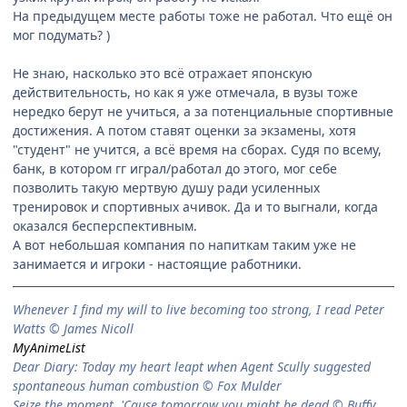
На предыдущем месте работы тоже не работал. Что ещё он
мог подумать? )
Не знаю, насколько это всё отражает японскую
действительность, но как я уже отмечала, в вузы тоже
нередко берут не учиться, а за потенциальные спортивные
достижения. А потом ставят оценки за экзамены, хотя
"студент" не учится, а всё время на сборах. Судя по всему,
банк, в котором гг играл/работал до этого, мог себе
позволить такую мертвую душу ради усиленных
тренировок и спортивных ачивок. Да и то выгнали, когда
оказался бесперспективным.
А вот небольшая компания по напиткам таким уже не
занимается и игроки - настоящие работники.
When­ever I find my will to live be­com­ing too strong, I read Peter
Watts © James Nicoll
MyAnimeList
Dear Diary: Today my heart leapt when Agent Scully suggested
spontaneous human combustion © Fox Mulder
Seize the moment. 'Cause tomorrow you might be dead © Buffy