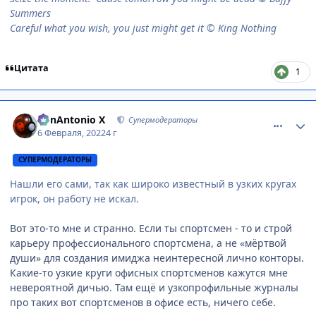
Summers
Careful what you wish, you just might get it © King Nothing
Цитата
1
comment_3158011
Статистика автора
BonAntonio X
Супермодераторы
6 Февраля, 2022
4 г
СУПЕРМОДЕРАТОРЫ
Нашли его сами, так как широко известный в узких кругах
игрок, он работу не искал.
Вот это-то мне и странно. Если ты спортсмен - то и строй
карьеру профессионального спортсмена, а не «мёртвой
души» для создания имиджа неинтересной лично конторы.
Какие-то узкие круги офисных спортсменов кажутся мне
невероятной дичью. Там ещё и узкопрофильные журналы
про таких вот спортсменов в офисе есть, ничего себе.