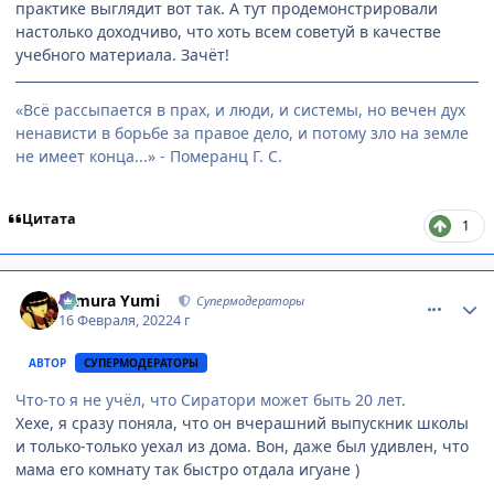
практике выглядит вот так. А тут продемонстрировали
настолько доходчиво, что хоть всем советуй в качестве
учебного материала. Зачёт!
«Всё рассыпается в прах, и люди, и системы, но вечен дух
ненависти в борьбе за правое дело, и потому зло на земле
не имеет конца...» - Померанц Г. С.
Цитата
1
comment_3158323
Статистика автора
Himura Yumi
Супермодераторы
16 Февраля, 2022
4 г
АВТОР
СУПЕРМОДЕРАТОРЫ
Что-то я не учёл, что Сиратори может быть 20 лет.
Хехе, я сразу поняла, что он вчерашний выпускник школы
и только-только уехал из дома. Вон, даже был удивлен, что
мама его комнату так быстро отдала игуане )