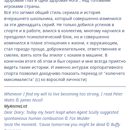
здоровый глаз и одна здоровая нога", над топовыми
игроками страны.
Всё это затмил общий стиль сериала и история
вчерашнего школьника, который совершенно изменился
за эти двенадцать серий. Не только добился успехов в
спорте и в работе, влился в коллектив, многому научился и
преодолел психологический блок, но и совершенно
изменился в плане отношения к жизни, к окружающим,
стал гораздо проще, доброжелательнее, ответственнее и
смелее, взять хотя бы эпилог с кохаем в машине. В
конечном итоге об этом и был сериал и мне всегда приятно
видеть такие истории. И именно антураж корпоративного
спорта позволил доходчиво показать переход от "колючего
максималиста" (с) ко взрослой личности)
When­ever I find my will to live be­com­ing too strong, I read Peter
Watts © James Nicoll
MyAnimeList
Dear Diary: Today my heart leapt when Agent Scully suggested
spontaneous human combustion © Fox Mulder
Seize the moment. 'Cause tomorrow you might be dead © Buffy