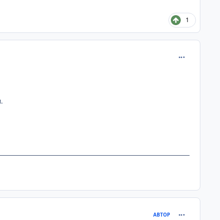
1
comment_313
.
comment_313
АВТОР