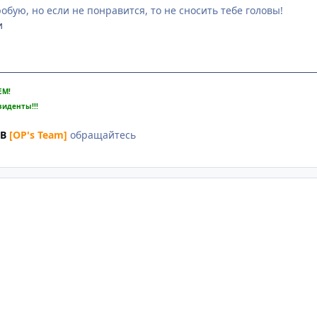
обую, но если не понравится, то не сносить тебе головы!
и
ЕМ!
зиденты!!!
UB
[OP's Team]
обращайтесь