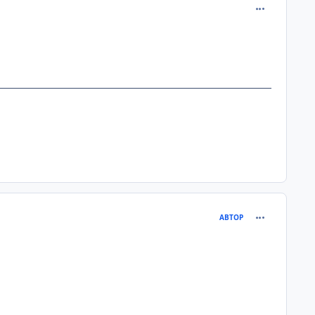
comment_313
comment_313
АВТОР