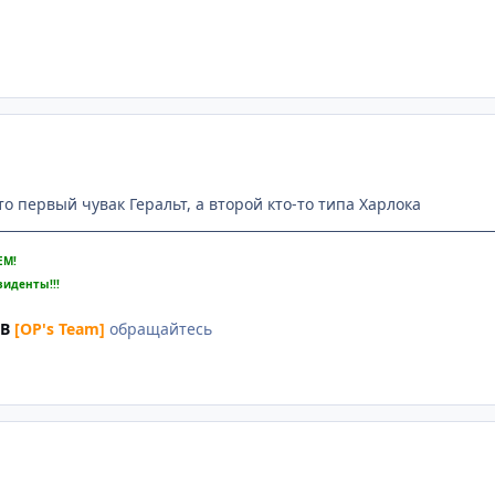
то первый чувак Геральт, а второй кто-то типа Харлока
ЕМ!
зиденты!!!
UB
[OP's Team]
обращайтесь