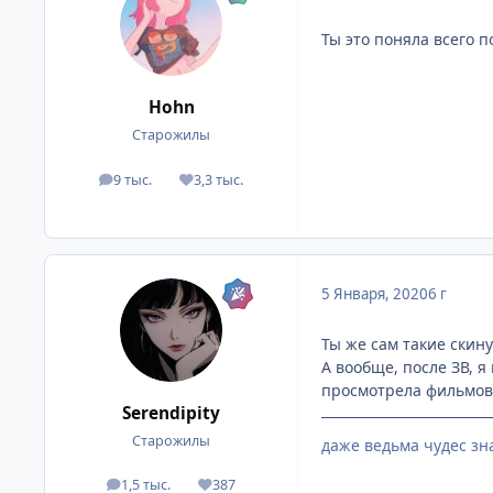
Ты это поняла всего п
Hohn
Старожилы
9 тыс.
3,3 тыс.
посты
Репутация
5 Января, 2020
6 г
Ты же сам такие скину
А вообще, после ЗВ, 
просмотрела фильмов 
Serendipity
Старожилы
даже ведьма чудес зна
1,5 тыс.
387
посты
Репутация