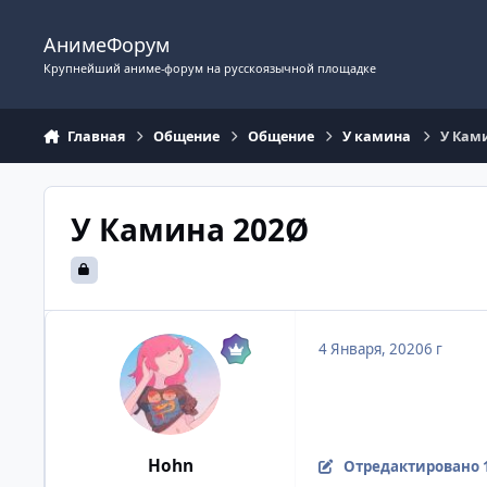
Перейти к содержимому
АнимеФорум
Крупнейший аниме-форум на русскоязычной площадке
Главная
Общение
Общение
У камина
У Кам
У Камина 202Ø
4 Января, 2020
6 г
Hohn
Отредактировано