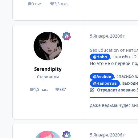
9 тыс.
3,3 тыс.
посты
Репутация
5 Января, 2020
6 г
Sex Education от нетф
, спасибо. :D
@Hohn
Но это не о первой по
Serendipity
, спасибо 
@Aeolide
Старожилы
, выход
@Напротив
1,5 тыс.
387
Отредактировано
посты
Репутация
даже ведьма чудес зна
5 Января, 2020
6 г