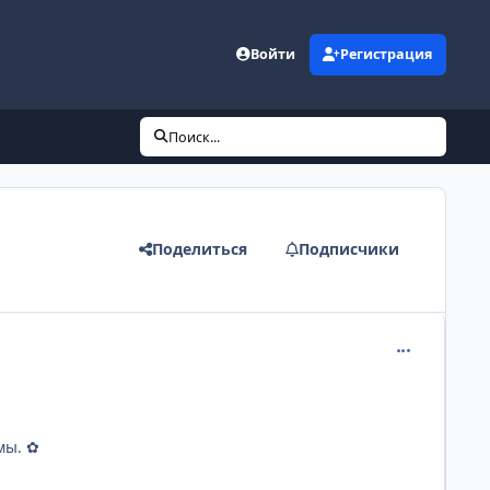
Войти
Регистрация
Поиск...
Поделиться
Подписчики
comment_313
мы. ✿