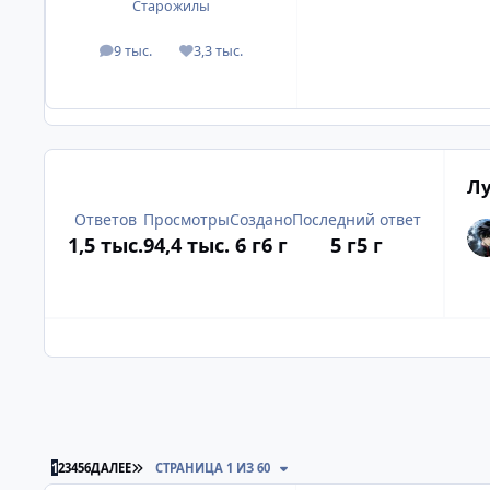
Старожилы
9 тыс.
3,3 тыс.
посты
Репутация
Лу
Ответов
Просмотры
Создано
Последний ответ
1,5 тыс.
94,4 тыс.
6 г
6 г
5 г
5 г
ПОСЛЕДНЯЯ СТРАНИЦА
1
2
3
4
5
6
ДАЛЕЕ
СТРАНИЦА 1 ИЗ 60