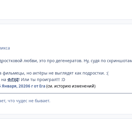
ликса
дростковой любви, это про дегенератов. Ну, судя по скриншотам
за фильмецы, но актёры не выглядят как подростки. :(
и на
ФЛУД
! Или ты проиграл!!! :D
5 Января, 2020
6 г
от Era
(см. историю изменений)
ет, что чудес не бывает.