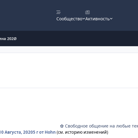
Сообщество
Активность
ина 202Ø
✿ Свободное общение на любые те
10 Августа, 2020
5 г
от Hohn
(см. историю изменений)