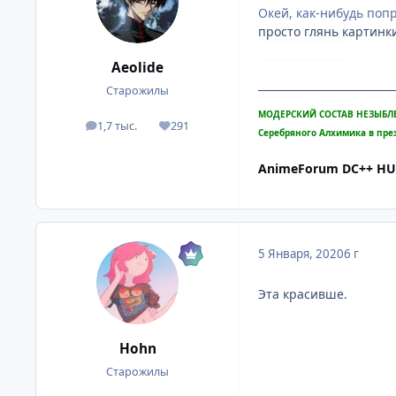
Окей, как-нибудь попр
просто глянь картинк
Aeolide
Старожилы
МОДЕРСКИЙ СОСТАВ НЕЗЫБЛ
1,7 тыс.
291
посты
Репутация
Серебряного Алхимика в пре
AnimeForum DC++ H
5 Января, 2020
6 г
Эта красивше.
Hohn
Старожилы