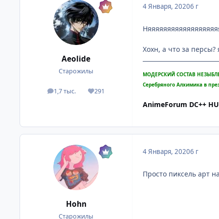
4 Января, 2020
6 г
Няяяяяяяяяяяяяяяяяяя
Хохн, а что за персы?
Aeolide
Старожилы
МОДЕРСКИЙ СОСТАВ НЕЗЫБЛ
Серебряного Алхимика в пре
1,7 тыс.
291
посты
Репутация
AnimeForum DC++ H
4 Января, 2020
6 г
Просто пиксель арт на
Hohn
Старожилы