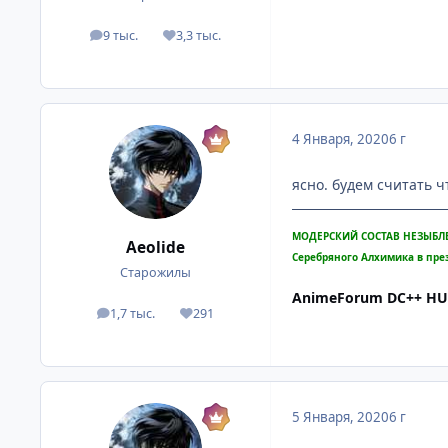
9 тыс.
3,3 тыс.
посты
Репутация
4 Января, 2020
6 г
ясно. будем считать ч
МОДЕРСКИЙ СОСТАВ НЕЗЫБЛ
Aeolide
Серебряного Алхимика в пре
Старожилы
AnimeForum DC++ H
1,7 тыс.
291
посты
Репутация
5 Января, 2020
6 г