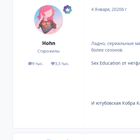
4 Января, 2020
6 г
Hohn
Ладно, сериальные ма
более сезонов.
Старожилы
Sex Education от нетф
9 тыс.
3,3 тыс.
посты
Репутация
И ютубовская Кобра К