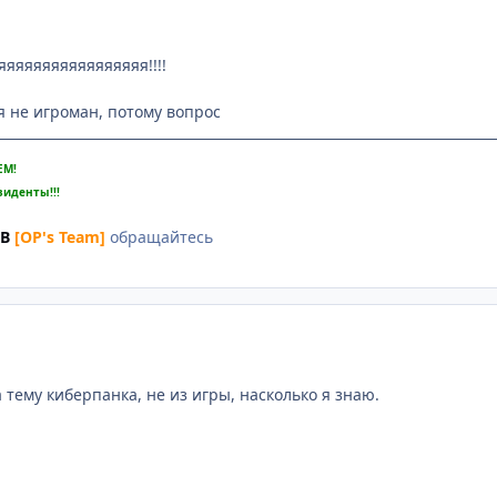
яяяяяяяяяяяяяяяя!!!!
 я не игроман, потому вопрос
ЕМ!
зиденты!!!
UB
[OP's Team]
обращайтесь
 тему киберпанка, не из игры, насколько я знаю.