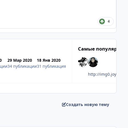
4
Самые популярные
0
29 Мар 2020
18 Янв 2020
ации
34 публикации
31 публикация
http://img0.joy
Создать новую тему