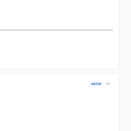
comment_313
АВТОР