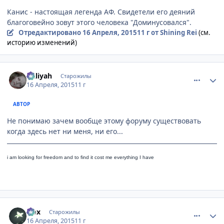
Канис - настоящая легенда АФ. Свидетели его деяний
благоговейно зовут этого человека "Доминусовался".
Отредактировано
16 Апреля, 2015
11 г
от Shining Rei
(см.
историю изменений)
comment_2983187
Статистика автора
Aaliyah
Старожилы
16 Апреля, 2015
11 г
АВТОР
Не понимаю зачем вообще этому форуму существовать
когда здесь нет ни меня, ни его...
i am looking for freedom a
nd to find it cost me everything I have
comment_2983188
Статистика автора
Nox
Старожилы
16 Апреля, 2015
11 г