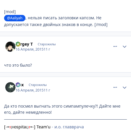
[mod]
, нельзя писать заголовки капсом. Не
@Aaliyah
допускается также двойных знаков в конце. [/mod]
comment_2983178
Статистика автора
Sergey T
Старожилы
16 Апреля, 2015
11 г
что это было?
comment_2983180
Статистика автора
Nox
Старожилы
16 Апреля, 2015
11 г
Да кто посмел выгнать этого симпампулечку?! Дайте мне
его, дайте немедленно!
[-=
ospita
=-] Team'u
- и.о. главврача
†
{
H
L
}
†