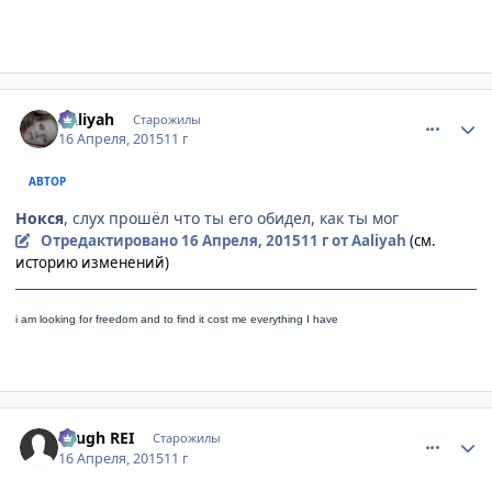
comment_2983183
Статистика автора
Aaliyah
Старожилы
16 Апреля, 2015
11 г
АВТОР
Нокся
, слух прошёл что ты его обидел, как ты мог
Отредактировано
16 Апреля, 2015
11 г
от Aaliyah
(см.
историю изменений)
i am looking for freedom a
nd to find it cost me everything I have
comment_2983184
Статистика автора
Tough REI
Старожилы
16 Апреля, 2015
11 г