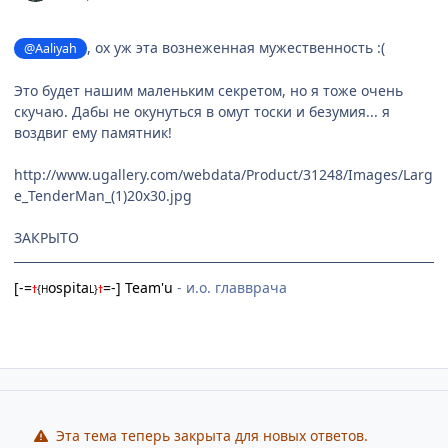
, ох уж эта вознеженная мужественность :(
@Aaliyah
Это будет нашим маленьким секретом, но я тоже очень
скучаю. Дабы не окунуться в омут тоски и безумия... я
воздвиг ему памятник!
http://www.ugallery.com/webdata/Product/31248/Images/Larg
e_TenderMan_(1)20x30.jpg
ЗАКРЫТО
[-=
ospita
=-] Team'u
- и.о. главврача
†
{
H
L
}
†
Эта тема теперь закрыта для новых ответов.