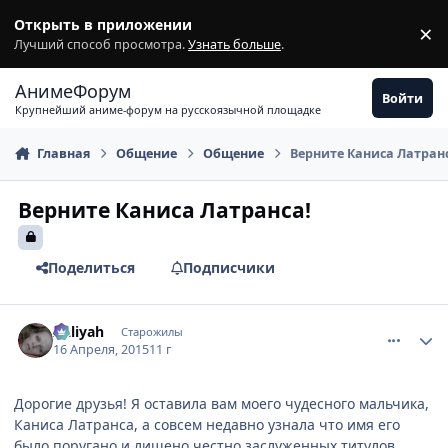
Перейти к содержимому
Открыть в приложении
×
З
Лучший способ просмотра.
Узнать больше
.
АнимеФорум
Войти
Крупнейший аниме-форум на русскоязычной площадке
Главная
Общение
Общение
Верните Каниса Латран
Верните Каниса Латранса!
Поделиться
Подписчики
comment_2983176
Статистика автора
Aaliyah
Старожилы
16 Апреля, 2015
11 г
Дорогие друзья! Я оставила вам моего чудесного мальчика,
Каниса Латранса, а совсем недавно узнала что имя его
было поругано и лишено честно заслуженных титулов.