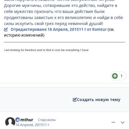
Дорогие мужчины, сотворившие это действо, найдите в
себе мужество признать что ваши действия были
продиктованы завистью к его великолепию и найди в себе
силы искупить свой грех перед невинной душой!
Отредактировано
16 Апреля, 2015
11 г
от Komtur
(см.
историю изменений)
i am looking for freedom a
nd to find it cost me everything I have
1
Создать новую тему
comment_2983177
Статистика автора
Komthur
Старожилы
16 Апреля, 2015
11 г