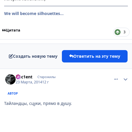
We will become silhouettes...
Цитата
3
Создать новую тему
Ответить на эту тему
comment_2919290
Статистика автора
Anc1ent
Старожилы
23 Марта, 2014
12 г
АВТОР
Тайландцы, сцуки, прямо в душу.