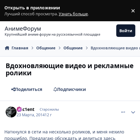
Перейти к содержимому
Открыть в приложении
×
З
Лучший способ просмотра.
Узнать больше
.
АнимеФорум
Войти
Крупнейший аниме-форум на русскоязычной площадке
Главная
Общение
Общение
Вдохновляющие видео 
Вдохновляющие видео и рекламные
ролики
Поделиться
Подписчики
comment_2919279
Статистика автора
Anc1ent
Старожилы
23 Марта, 2014
12 г
Наткнулся в сети на несколько роликов, и меня нехило
прошибло. Предлагаю обсуждать и делиться здесь