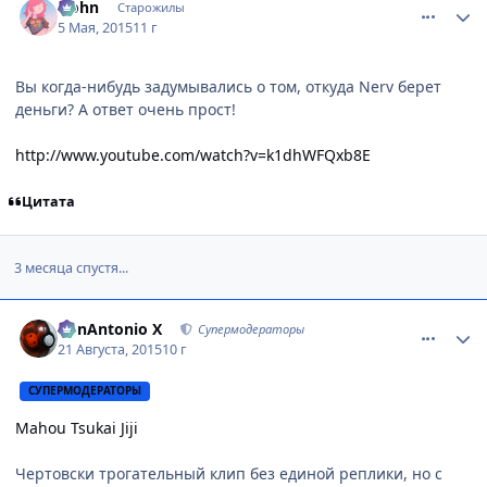
Hohn
Старожилы
5 Мая, 2015
11 г
Вы когда-нибудь задумывались о том, откуда Nerv берет
деньги? А ответ очень прост!
http://www.youtube.com/watch?v=k1dhWFQxb8E
Цитата
3 месяца спустя...
comment_3003502
Статистика автора
BonAntonio X
Супермодераторы
21 Августа, 2015
10 г
СУПЕРМОДЕРАТОРЫ
Mahou Tsukai Jiji
Чертовски трогательный клип без единой реплики, но с