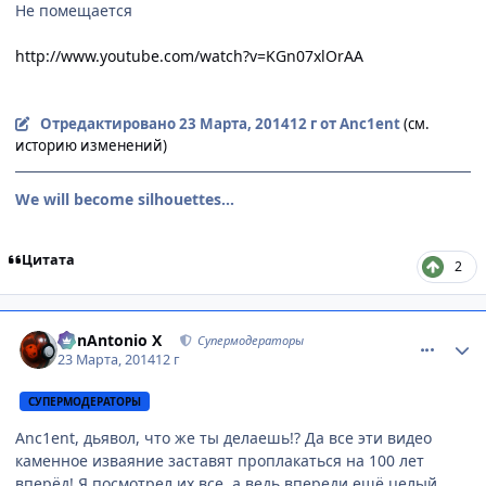
Не помещается
http://www.youtube.com/watch?v=KGn07xlOrAA
Отредактировано
23 Марта, 2014
12 г
от Anc1ent
(см.
историю изменений)
We will become silhouettes...
Цитата
2
comment_2919299
Статистика автора
BonAntonio X
Супермодераторы
23 Марта, 2014
12 г
СУПЕРМОДЕРАТОРЫ
Anc1ent, дьявол, что же ты делаешь!? Да все эти видео
каменное изваяние заставят проплакаться на 100 лет
вперёд! Я посмотрел их все, а ведь впереди ещё целый