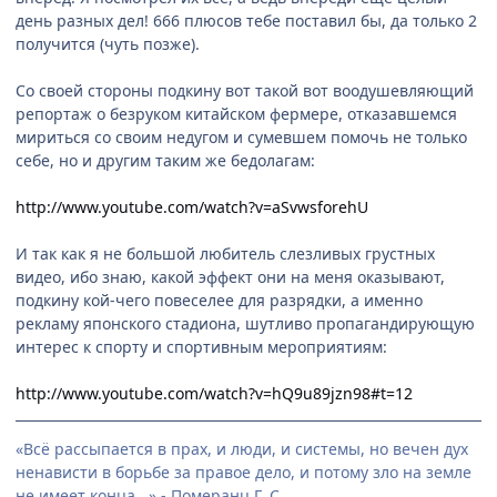
день разных дел! 666 плюсов тебе поставил бы, да только 2
получится (чуть позже).
Со своей стороны подкину вот такой вот воодушевляющий
репортаж о безруком китайском фермере, отказавшемся
мириться со своим недугом и сумевшем помочь не только
себе, но и другим таким же бедолагам:
http://www.youtube.com/watch?v=aSvwsforehU
И так как я не большой любитель слезливых грустных
видео, ибо знаю, какой эффект они на меня оказывают,
подкину кой-чего повеселее для разрядки, а именно
рекламу японского стадиона, шутливо пропагандирующую
интерес к спорту и спортивным мероприятиям:
http://www.youtube.com/watch?v=hQ9u89jzn98#t=12
«Всё рассыпается в прах, и люди, и системы, но вечен дух
ненависти в борьбе за правое дело, и потому зло на земле
не имеет конца...» - Померанц Г. С.