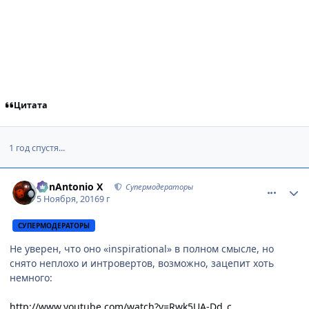
Цитата
1 год спустя...
comment_3064433
Статистика автора
BonAntonio X
Супермодераторы
5 Ноября, 2016
9 г
СУПЕРМОДЕРАТОРЫ
Не уверен, что оно «inspirational» в полном смысле, но
снято неплохо и интровертов, возможно, зацепит хоть
немного:
http://www.youtube.com/watch?v=Rwk5UA-Dd_c