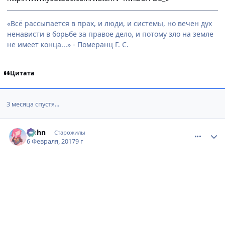
«Всё рассыпается в прах, и люди, и системы, но вечен дух
ненависти в борьбе за правое дело, и потому зло на земле
не имеет конца...» - Померанц Г. С.
Цитата
3 месяца спустя...
comment_3072118
Статистика автора
Hohn
Старожилы
6 Февраля, 2017
9 г