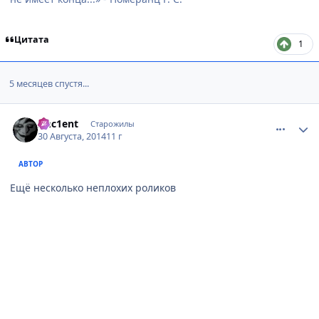
Цитата
1
5 месяцев спустя...
comment_2945625
Статистика автора
Anc1ent
Старожилы
30 Августа, 2014
11 г
АВТОР
Ещё несколько неплохих роликов