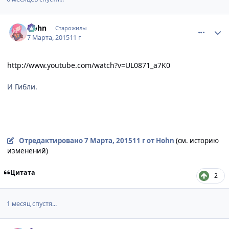
comment_2976113
Статистика автора
Hohn
Старожилы
7 Марта, 2015
11 г
http://www.youtube.com/watch?v=UL0871_a7K0
И Гибли.
Отредактировано
7 Марта, 2015
11 г
от Hohn
(см. историю
изменений)
Цитата
2
1 месяц спустя...
comment_2987002
Статистика автора