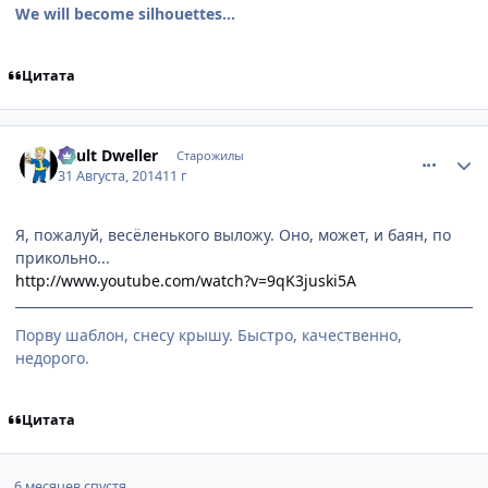
We will become silhouettes...
Цитата
comment_2945771
Статистика автора
Vault Dweller
Старожилы
31 Августа, 2014
11 г
Я, пожалуй, весёленького выложу. Оно, может, и баян, по
прикольно...
http://www.youtube.com/watch?v=9qK3juski5A
Порву шаблон, снесу крышу. Быстро, качественно,
недорого.
Цитата
6 месяцев спустя...