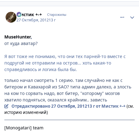
comment_2820142
Статистика автора
Мистик +-+
Старожилы
27 Октября, 2012
13 г
MuseHunter
,
от куда аватар?
Я вот тоже не понимаю, что они тех парней-то вместе с
подругой не отправили на остров... хоть какая-то
справедливось и логика была бы.
только начал смотреть 1 серию. там случайно не как с
битером и Кавахарой из SAO? типа админ далеко, а злость
на ком то сорвать надо, вот битер, "которому" мозгов
хватило подняться, оказался крайним.. зависть
Отредактировано
27 Октября, 2012
13 г
от Мистик +-+
(см.
историю изменений)
[Monogatari] team