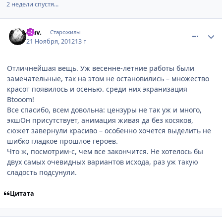
2 недели спустя...
comment_2825676
Статистика автора
Slav.
Старожилы
21 Ноября, 2012
13 г
Отличнейшая вещь. Уж весенне-летние работы были
замечательные, так на этом не остановились – множество
красот появилось и осенью. среди них экранизация
Btooom!
Все спасибо, всем довольна: цензуры не так уж и много,
экшОн присутствует, анимация живая да без косяков,
сюжет завернули красиво – особенно хочется выделить не
шибко гладкое прошлое героев.
Что ж, посмотрим-с, чем все закончится. Не хотелось бы
двух самых очевидных вариантов исхода, раз уж такую
сладость подсунули.
Цитата
comment_2825677
Статистика автора