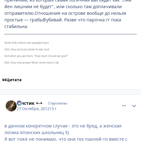
йен лишним не будет", или сколько там доплачивали
отправителю.Отношения на острове вообще до нельзя
простые — грабь@убивай. Разве что парочка гг пока
стабильна.
Some folks inherit star spangled eyes
Ooh, they send you down to war, Lord
And when you ask them, "How much should we give?"
Ooh, they only answer More! more! more! y'all
Цитата
comment_2820184
Статистика автора
Мистик +-+
Старожилы
27 Октября, 2012
13 г
в данном конкретном случае - это не бред, а женская
логика японских школьниц Х)
Я вот тоже не понимаю, что они тех парней-то вместе с