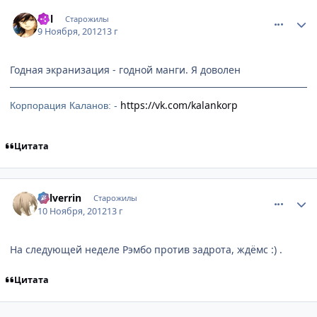
comment_2823252
Статистика автора
bol
Старожилы
9 Ноября, 2012
13 г
Годная экранизация - годной манги. Я доволен
https://vk.com/kalankorp
Корпорация Каланов: -
Цитата
comment_2823394
Статистика автора
Valverrin
Старожилы
10 Ноября, 2012
13 г
На следующей неделе Рэмбо против задрота, ждёмс :) .
Цитата