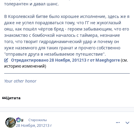
толерантен и давал шанс.
В Королевской битве было хорошее исполнение, здесь же я
даже не успел порадоваться тому, что ГГ не жукоглазый
ояш, как пошёл чёртов бред - героем забывающим, что его
знакомство с бомбочкой началось с таймера, незнание
того, что творит гидродинамический удар и почему он
хуже наземного для таких гранат и прочего собственно
"отправьте друга в незабываемое путешествие".
Отредактировано
28 Ноября, 2012
13 г
от Maeghgorre
(см.
историю изменений)
Your other honor
Цитата
comment_2826987
Статистика автора
Ellu
Старожилы
28 Ноября, 2012
13 г