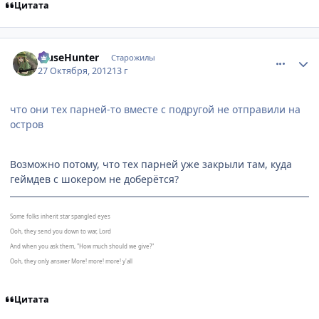
Цитата
comment_2820122
Статистика автора
MuseHunter
Старожилы
27 Октября, 2012
13 г
что они тех парней-то вместе с подругой не отправили на
остров
Возможно потому, что тех парней уже закрыли там, куда
геймдев с шокером не доберётся?
Some folks inherit star spangled eyes
Ooh, they send you down to war, Lord
And when you ask them, "How much should we give?"
Ooh, they only answer More! more! more! y'all
Цитата