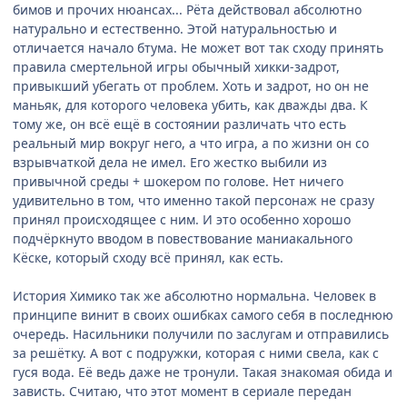
бимов и прочих нюансах... Рёта действовал абсолютно
натурально и естественно. Этой натуральностью и
отличается начало бтума. Не может вот так сходу принять
правила смертельной игры обычный хикки-задрот,
привыкший убегать от проблем. Хоть и задрот, но он не
маньяк, для которого человека убить, как дважды два. К
тому же, он всё ещё в состоянии различать что есть
реальный мир вокруг него, а что игра, а по жизни он со
взрывчаткой дела не имел. Его жестко выбили из
привычной среды + шокером по голове. Нет ничего
удивительно в том, что именно такой персонаж не сразу
принял происходящее с ним. И это особенно хорошо
подчёркнуто вводом в повествование маниакального
Кёске, который сходу всё принял, как есть.
История Химико так же абсолютно нормальна. Человек в
принципе винит в своих ошибках самого себя в последнюю
очередь. Насильники получили по заслугам и отправились
за решётку. А вот с подружки, которая с ними свела, как с
гуся вода. Её ведь даже не тронули. Такая знакомая обида и
зависть. Считаю, что этот момент в сериале передан