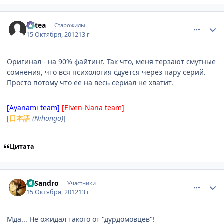
comment_2817145
Статистика автора
Mitea
Старожилы
15 Октября, 2012
13 г
Оригинал - на 90% файтинг. Так что, меня терзают смутные
сомнения, что вся психология сдуется через пару серий.
Просто потому что ее на весь сериал не хватит.
[Ayanami team]
[Elven-Nana team]
[
日本語
(Nihongo)
]
Цитата
comment_2817205
Статистика автора
El Sandro
Участники
15 Октября, 2012
13 г
Мда... Не ожидал такого от "дурдомовцев"!