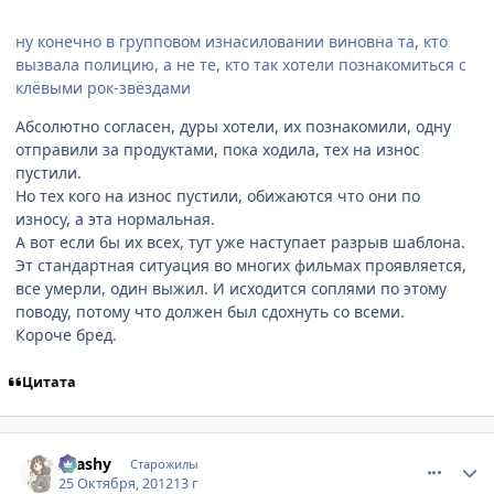
ну конечно в групповом изнасиловании виновна та, кто
вызвала полицию, а не те, кто так хотели познакомиться с
клёвыми рок-звёздами
Абсолютно согласен, дуры хотели, их познакомили, одну
отправили за продуктами, пока ходила, тех на износ
пустили.
Но тех кого на износ пустили, обижаются что они по
износу, а эта нормальная.
А вот если бы их всех, тут уже наступает разрыв шаблона.
Эт стандартная ситуация во многих фильмах проявляется,
все умерли, один выжил. И исходится соплями по этому
поводу, потому что должен был сдохнуть со всеми.
Короче бред.
Цитата
comment_2819757
Статистика автора
Arashy
Старожилы
25 Октября, 2012
13 г