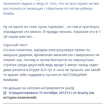
приложил ладонь к лицу от того, что он всю серию не мог
распознать в тикающих с обратным отсчётом кубиках
бомбы.
Ну по манге он тоже чутка тормозил... но там и притянуть
оправдание это можно. Я правда незнаю, показали это в 1-
2й серии или нет...
Скрытый текст
Снчало похители, зарядом электрошокера прямо по
макушке ударили, временная амнезия (он совершенно не
помнит как, почему и зачем болтается на парашутных
стропах среди джунглей) ведь вроде 5 минут назад сидел
дома резался в Бтуум! Х) А тут и часа не прошло, как какой-
то мужик тебя подарвать пытается НАСТОЯЩИМИ
бомбами.
Но дальше он неплохо исправляется уже)))
Отредактировано
15 Октября, 2012
13 г
от Arashy
(см.
историю изменений)