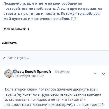
Пожалуйста, при ответе на мои сообщения
постарайтесь не спойлерить. А если других вариантов
ответить нет, то так и пишите. Потому что спойлеры
мой пунктик и я их очень не люблю. Т_Т
Мой МАЛьчег :)
Цитата
2 недели спустя...
comment_2819674
Статистика автора
Певец Белой Прямой
Старожилы
25 Октября, 2012
13 г
После второй серии появилось желание дропнуть всё к
чертям (ну конечно в групповом изнасиловании виновна
та, кто вызвала полицию, а не те, кто так хотели
познакомиться с клёвыми рок-звёздами), но после третьей