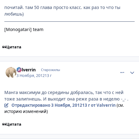
почитай. там 50 глава просто класс. как раз то что ты
любишь)
[Monogatari] team
Цитата
comment_2821769
Статистика автора
Valverrin
Старожилы
3 Ноября, 2012
13 г
Манга максимум до середины добралась, так что с ней
тоже залипнешь. И выходит она реже раза в неделю -_- .
Отредактировано
3 Ноября, 2012
13 г
от Valverrin
(см.
историю изменений)
Цитата