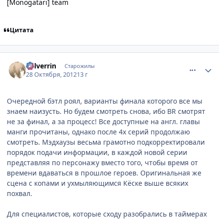
[Monogatari] team
Цитата
comment_2820339
Статистика автора
Valverrin
Старожилы
28 Октября, 2012
13 г
Очередной бэтл роял, варианты финала которого все мы
знаем наизусть. Но будем смотреть снова, ибо BR смотрят
не за финал, а за процесс! Все доступные на англ. главы
манги прочитаны, однако после 4х серий продолжаю
смотреть. Мэдхаузы весьма грамотно подкорректировали
порядок подачи информации, в каждой новой серии
представляя по персонажу вместо того, чтобы время от
времени вдаваться в прошлое героев. Оригинальная же
сцена с копами и ухмыляющимся Кёске выше всяких
похвал.
Для специалистов, которые сходу разобрались в таймерах