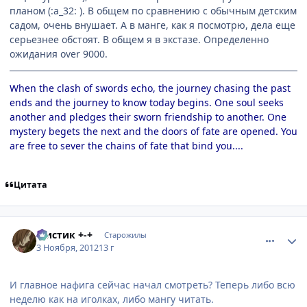
планом (:a_32: ). В общем по сравнению с обычным детским
садом, очень внушает. А в манге, как я посмотрю, дела еще
серьезнее обстоят. В общем я в экстазе. Определенно
ожидания over 9000.
When the clash of swords echo, the journey chasing the past
ends and the journey to know today begins. One soul seeks
another and pledges their sworn friendship to another. One
mystery begets the next and the doors of fate are opened. You
are free to sever the chains of fate that bind you....
Цитата
comment_2821592
Статистика автора
Мистик +-+
Старожилы
3 Ноября, 2012
13 г
И главное нафига сейчас начал смотреть? Теперь либо всю
неделю как на иголках, либо мангу читать.