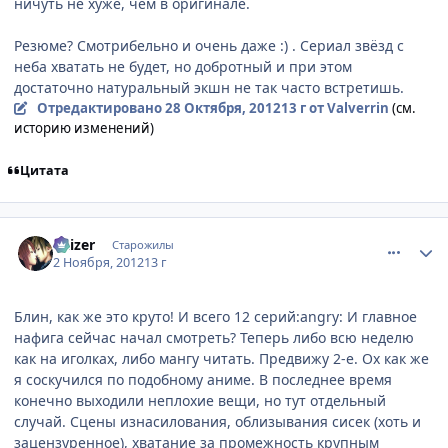
ничуть не хуже, чем в оригинале.
Резюме? Смотрибельно и очень даже :) . Сериал звёзд с
неба хватать не будет, но добротный и при этом
достаточно натуральный экшн не так часто встретишь.
Отредактировано
28 Октября, 2012
13 г
от Valverrin
(см.
историю изменений)
Цитата
comment_2821565
Статистика автора
Kaizer
Старожилы
2 Ноября, 2012
13 г
Блин, как же это круто! И всего 12 серий:angry: И главное
нафига сейчас начал смотреть? Теперь либо всю неделю
как на иголках, либо мангу читать. Предвижу 2-е. Ох как же
я соскучился по подобному аниме. В последнее время
конечно выходили неплохие вещи, но тут отдельный
случай. Сцены изнасилования, облизывания сисек (хоть и
зацензуренное), хватание за промежность крупным