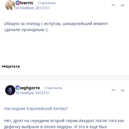
Valverrin
Старожилы
24 Ноября, 2012
13 г
Обидно за эпизод с испугом, шикарнейший момент
сделали проходным :( .
Цитата
comment_2826409
Статистика автора
Maeghgorre
Старожилы
26 Ноября, 2012
13 г
Наследник Королевской Битвы?
Нет, дроп на середине второй серии.Аккурат после того как
дефачку выбрали в ололо-лидеры. И это я ещё был