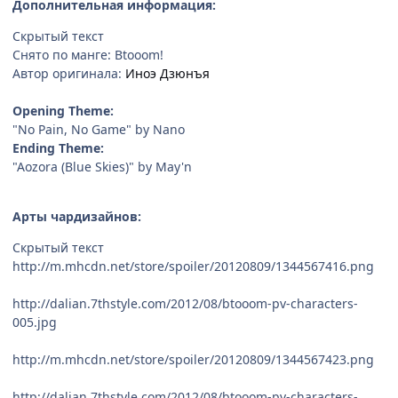
Дополнительная информация:
Скрытый текст
Снято по манге: Btooom!
Автор оригинала:
Иноэ Дзюнъя
Opening Theme:
"No Pain, No Game" by Nano
Ending Theme:
"Aozora (Blue Skies)" by May'n
Арты чардизайнов:
Скрытый текст
http://m.mhcdn.net/store/spoiler/20120809/1344567416.png
http://dalian.7thstyle.com/2012/08/btooom-pv-characters-
005.jpg
http://m.mhcdn.net/store/spoiler/20120809/1344567423.png
http://dalian.7thstyle.com/2012/08/btooom-pv-characters-