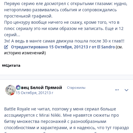
Первую серию еле досмотрел с открытыми глазами: нудно,
неторопливо развивались события и сопровождались
простенькой графикой.
Про цензуру вообще ничего не скажу, кроме того, что в
плюс сериалу это ни коим образом не записать. Еще и 12
серий...
Эх! А ведь в манге самая движуха пошла после 30-х глав!!!
Отредактировано
15 Октября, 2012
13 г
от El Sandro
(см.
историю изменений)
Цитата
comment_2817219
Статистика автора
Певец Белой Прямой
Старожилы
15 Октября, 2012
13 г
Battle Royale не читал, поэтому у меня сериал больше
ассоциируется с Mirai Nikki. Мне нравятся сюжеты про
битву множества персонажей с разнообразными
способностями и характерами, и я надеюсь, что тут гораздо