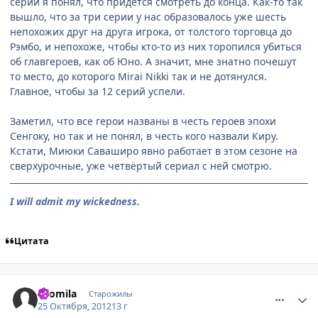
серии я понял, что придётся смотреть до конца. Как-то так
вышло, что за три серии у нас образовалось уже шесть
непохожих друг на друга игрока, от толстого торговца до
Рэмбо, и непохоже, чтобы кто-то из них торопился убиться
об главгероев, как об Юно. А значит, мне знатно почешут
то место, до которого Mirai Nikki так и не дотянулся.
Главное, чтобы за 12 серий успели.
Заметил, что все герои названы в честь героев эпохи
Сенгоку, но так и не понял, в честь кого назвали Киру.
Кстати, Миюки Саваширо явно работает в этом сезоне на
сверхурочные, уже четвёртый сериал с ней смотрю.
I will admit my wickedness.
Цитата
comment_2819704
Статистика автора
Gromila
Старожилы
25 Октября, 2012
13 г