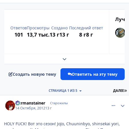
Лучш
Ответов
Просмотры
Создано
Последний ответ
101
13,7 тыс.
13 г
13 г
8 г
8 г
Развернуть обзор темы
Создать новую тему
Ответить на эту тему
П
СТРАНИЦА 1 ИЗ 5
ДАЛЕЕ
comment_2817141
Статистика автора
Durmanstainer
Старожилы
14 Октября, 2012
13 г
HOLY FUCK! Вот это сезон! JoJo, Chuuninbyo, shinsekai yori,