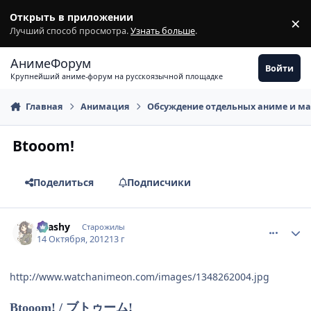
Перейти к содержимому
Открыть в приложении
×
З
Лучший способ просмотра.
Узнать больше
.
АнимеФорум
Войти
Крупнейший аниме-форум на русскоязычной площадке
Главная
Анимация
Обсуждение отдельных аниме и м
Btooom!
Поделиться
Подписчики
comment_2817117
Статистика автора
Arashy
Старожилы
14 Октября, 2012
13 г
http://www.watchanimeon.com/images/1348262004.jpg
Btooom! / ブトゥーム!