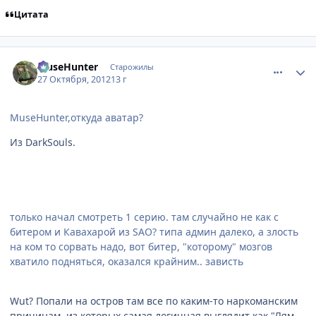
Цитата
comment_2820162
Статистика автора
MuseHunter
Старожилы
27 Октября, 2012
13 г
MuseHunter,откуда аватар?
Из DarkSouls.
только начал смотреть 1 серию. там случайно не как с
битером и Кавахарой из SAO? типа админ далеко, а злость
на ком то сорвать надо, вот битер, "которому" мозгов
хватило подняться, оказался крайним.. зависть
Wut? Попали на остров там все по каким-то наркоманским
причинам, из которых самая логичная выглядит как "Лям