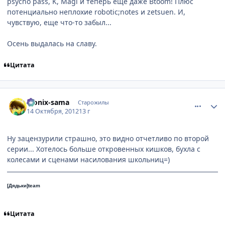
psycho pass, K, Magi и теперь еще даже Btoom! Плюс
потенциально неплохие robotic;notes и zetsuen. И,
чувствую, еще что-то забыл...
Осень выдалась на славу.
Цитата
comment_2817142
Статистика автора
Monix-sama
Старожилы
14 Октября, 2012
13 г
Ну зацензурили страшно, это видно отчетливо по второй
серии... Хотелось больше откровенных кишков, бухла с
колесами и сценами насилования школьниц=)
[Дядьки]team
Цитата