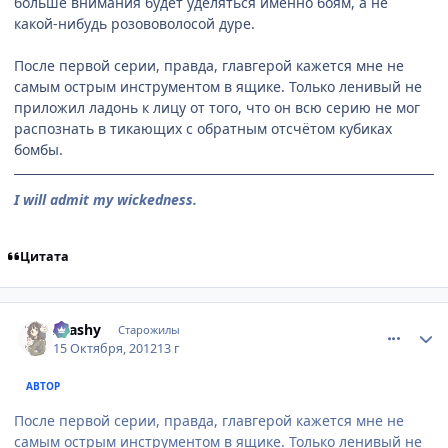
больше внимания будет уделяться именно боям, а не
какой-нибудь розововолосой дуре.
После первой серии, правда, главгерой кажется мне не
самым острым инструментом в ящике. Только ленивый не
приложил ладонь к лицу от того, что он всю серию не мог
распознать в тикающих с обратным отсчётом кубиках
бомбы.
I will admit my wickedness.
Цитата
comment_2817259
Статистика автора
Arashy
Старожилы
15 Октября, 2012
13 г
АВТОР
После первой серии, правда, главгерой кажется мне не
самым острым инструментом в ящике. Только ленивый не