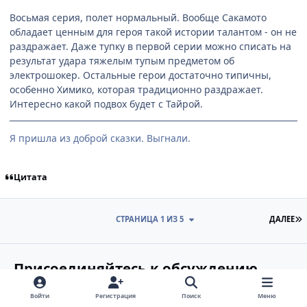
Восьмая серия, полет нормальный. Вообще Сакамото
обладает ценным для героя такой истории талантом - он не
раздражает. Даже тупку в первой серии можно списать на
результат удара тяжелым тупым предметом об
электрошокер. Остальные герои достаточно типичны,
особенно Химико, которая традиционно раздражает.
Интересно какой подвох будет с Тайрой.
Я пришла из доброй сказки. Выгнали.
Цитата
П
СТРАНИЦА 1 ИЗ 5
ДАЛЕЕ
Присоединяйтесь к обсуждению
Вы можете опубликовать сейчас и зарегистрироваться
Войти
Регистрация
Поиск
Меню
позже. Если у вас есть аккаунт,
войдите сейчас
, чтобы