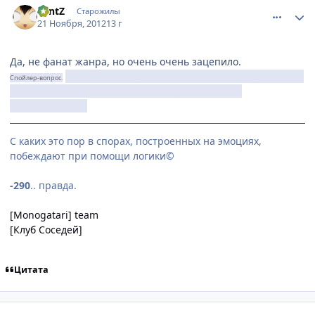
LantZ
Старожилы
21 Ноября, 2012
13 г
Да, не фанат жанра, но очень очень зацепило.
Почему Химико, не узнала Сакамото, когда он ей
Спойлер-вопрос.
рассказал, кем является? И почему так холодно
отреагировала?
С каких это пор в спорах, построенных на эмоциях,
побеждают при помощи логики©
-290
.. правда.
[Monogatari] team
[Клуб Соседей]
Цитата
comment_2826048
Статистика автора