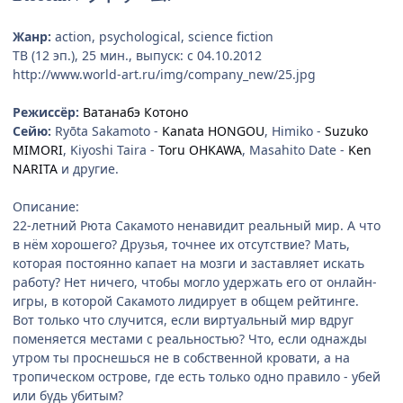
Жанр:
action, psychological, science fiction
ТВ (12 эп.), 25 мин., выпуск: c 04.10.2012
http://www.world-art.ru/img/company_new/25.jpg
Режиссёр:
Ватанабэ Котоно
Сейю:
Ryōta Sakamoto -
Kanata HONGOU
, Himiko -
Suzuko
MIMORI
, Kiyoshi Taira -
Toru OHKAWA
, Masahito Date -
Ken
NARITA
и другие.
Описание:
22-летний Рюта Сакамото ненавидит реальный мир. А что
в нём хорошего? Друзья, точнее их отсутствие? Мать,
которая постоянно капает на мозги и заставляет искать
работу? Нет ничего, чтобы могло удержать его от онлайн-
игры, в которой Сакамото лидирует в общем рейтинге.
Вот только что случится, если виртуальный мир вдруг
поменяется местами с реальностью? Что, если однажды
утром ты проснешься не в собственной кровати, а на
тропическом острове, где есть только одно правило - убей
или будь убитым?