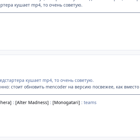
ртера кушает mp4, то очень советую.
едстартера кушает mp4, то очень советую.
анно: стоит обновить mencoder на версию посвежее, как вместо
hera]
:
[Alter Madness]
:
[Monogatari]
: teams