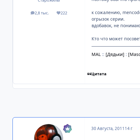
Старожилы
к сожалению, mencode
2,8 тыс.
222
посты
Репутация
огрызок серии.
вдобавок, не понимают
Кто что может посове
MAL
::
[Дядьки]
:
[Masc
Цитата
30 Августа, 2011
14 г