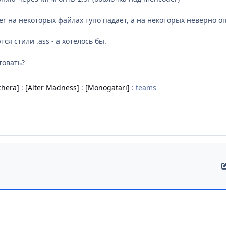
r на некоторых файлах тупо падает, а на некоторых неверно о
ся стили .ass - а хотелось бы.
товать?
hera]
:
[Alter Madness]
:
[Monogatari]
: teams