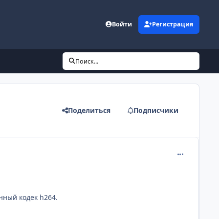
Войти
Регистрация
Поиск...
Поделиться
Подписчики
comment_269
нный кодек h264.