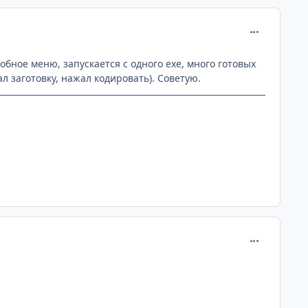
comment_272
Удобное меню, запускается с одного ехе, много готовых
л заготовку, нажал кодировать). Советую.
comment_272