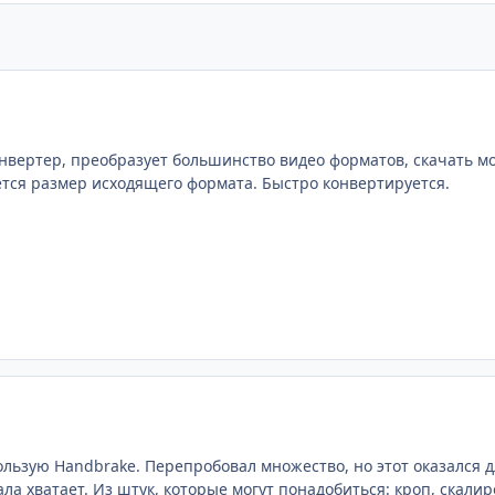
онвертер, преобразует большинство видео форматов, скачать м
тся размер исходящего формата. Быстро конвертируется.
пользую Handbrake. Перепробовал множество, но этот оказался д
ала хватает. Из штук, которые могут понадобиться: кроп, скали