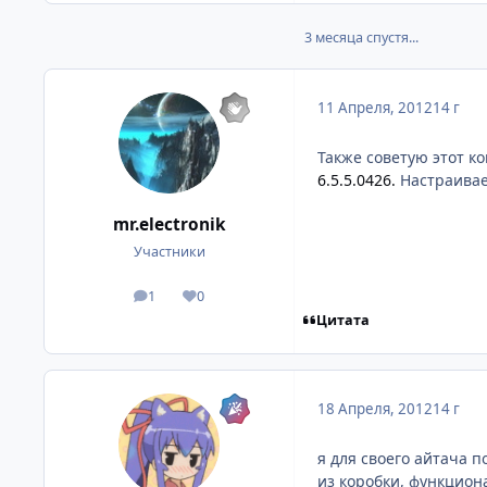
3 месяца спустя...
11 Апреля, 2012
14 г
Также советую этот к
6.5.5.0426.
Настраивае
mr.electronik
Участники
1
0
посты
Репутация
Цитата
18 Апреля, 2012
14 г
я для своего айтача 
из коробки, функцион