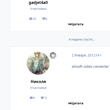
gadjet4all
Участники
10
0
посты
Репутация
Цитата
4 недели спустя...
2 Января, 2012
14 г
xilisoft video converter
Николя
Участники
4
-3
посты
Репутация
Цитата