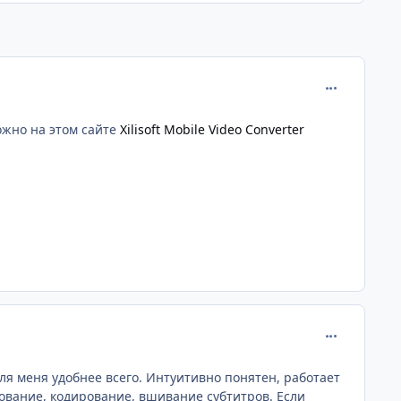
comment_276
ожно на этом сайте
Xilisoft Mobile Video Converter
comment_276
ля меня удобнее всего. Интуитивно понятен, работает
рование, кодирование, вшивание субтитров. Если