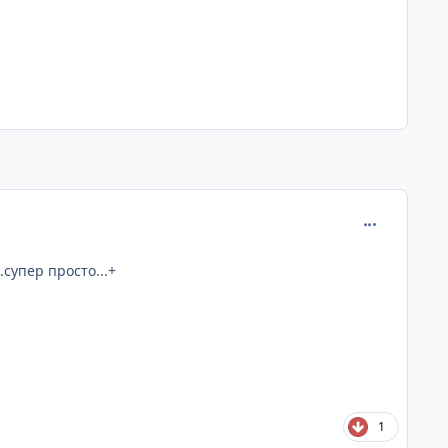
comment_273
..супер просто...+
1