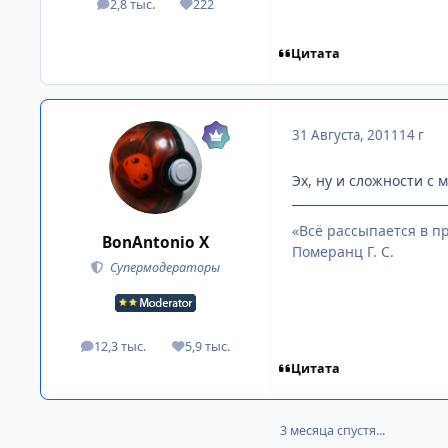
2,8 тыс.
222
посты
Репутация
Цитата
31 Августа, 2011
14 г
Эх, ну и сложности с 
«Всё рассыпается в пр
BonAntonio X
Померанц Г. С.
Супермодераторы
12,3 тыс.
5,9 тыс.
посты
Репутация
Цитата
3 месяца спустя...