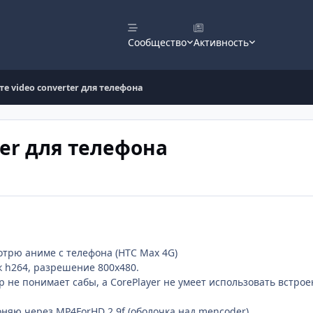
Сообщество
Активность
е video converter для телефона
ter для телефона
мотрю аниме с телефона (HTC Max 4G)
 h264, разрешение 800х480.
р не понимает сабы, а CorePlayer не умеет использовать встрое
няю через MP4ForHD 2.9f (оболочка над mencoder)