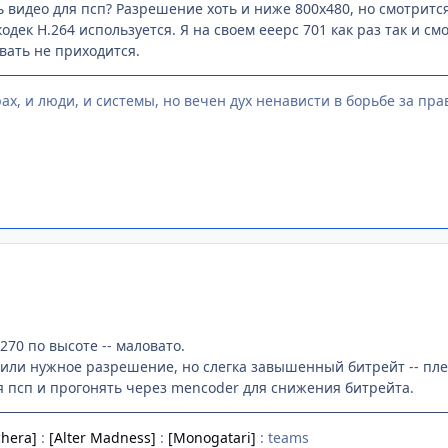
ь видео для псп? Разрешение хоть и ниже 800х480, но смотрит
дек H.264 используется. Я на своем eeepc 701 как раз так и с
вать не приходится.
ах, и люди, и системы, но вечен дух ненависти в борьбе за право
270 по высоте -- маловато.
е или нужное разрешение, но слегка завышенный битрейт -- пле
я псп и прогонять через mencoder для снижения битрейта.
hera]
:
[Alter Madness]
:
[Monogatari]
: teams