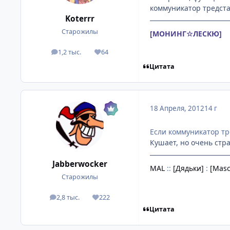
коммуникатор тредста
Koterrr
Старожилы
[МОНИНГ☆ЛЕСКЮ]
1,2 тыс.
64
посты
Репутация
Цитата
18 Апреля, 2012
14 г
Если коммуникатор тр
Кушает, но очень стр
Jabberwocker
MAL
::
[Дядьки]
:
[Masc
Старожилы
2,8 тыс.
222
посты
Репутация
Цитата