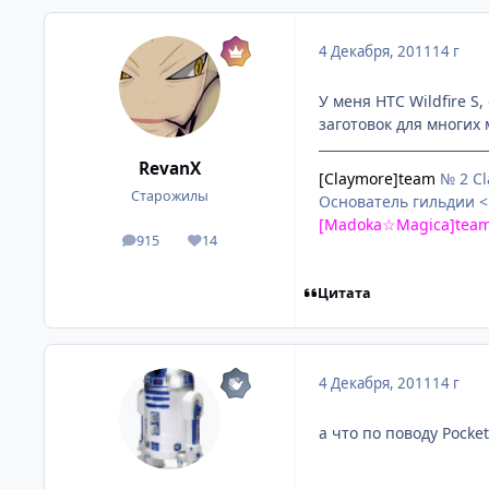
4 Декабря, 2011
14 г
У меня HTC Wildfire S,
заготовок для многих 
RevanX
[Claymore]team
№ 2 Cl
Старожилы
Основатель гильдии <
[Madoka☆Magica]tea
915
14
посты
Репутация
Цитата
4 Декабря, 2011
14 г
а что по поводу Pocke