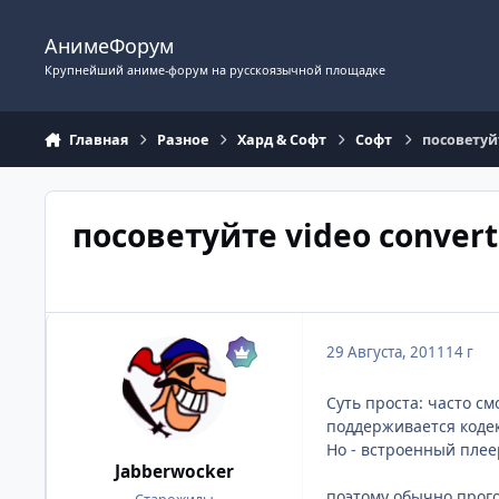
Перейти к содержимому
АнимеФорум
Крупнейший аниме-форум на русскоязычной площадке
Главная
Разное
Хард & Софт
Софт
посоветуйт
посоветуйте video conver
29 Августа, 2011
14 г
Суть проста: часто с
поддерживается кодек
Но - встроенный плее
Jabberwocker
поэтому обычно прого