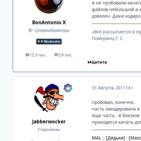
А не пробовали качат
файлов небольшой и ко
доволен. Даже кодиро
BonAntonio X
Супермодераторы
«Всё рассыпается в пр
Померанц Г. С.
12,3 тыс.
5,9 тыс.
посты
Репутация
Цитата
31 Августа, 2011
14 г
пробовал, конечно.
часть закодирована в 
еще часть - в близко
Jabberwocker
приходится качать дл
Старожилы
MAL
::
[Дядьки]
:
[Masc