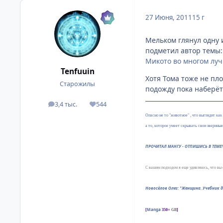
27 Июня, 2011
15 г
Мельком глянул одну 
подметил автор темы:
Микото во многом луч
Tenfuuin
Хотя Тома тоже не пло
Старожилы
подожду пока наберёт
3,4 тыс.
544
посты
Репутация
Опасно не то "животное" , что выглядит как 
а то, которое умеет скрывать свои зверины
ПРОЧИТАЛ МАНГУ - ОТПИШИСЬ В ТЕМЕ! 
С вашим подходом я еще удивляюсь, что вы
Новосёлов Олег: "Женщина. Учебник 
Manga
[
350+
GB
]