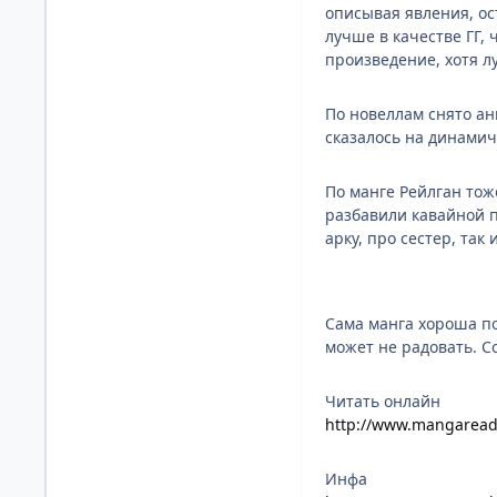
описывая явления, ос
лучше в качестве ГГ,
произведение, хотя л
По новеллам снято ан
сказалось на динамичн
По манге Рейлган тож
разбавили кавайной п
арку, про сестер, так
Сама манга хороша по
может не радовать. С
Читать онлайн
http://www.mangaread.
Инфа