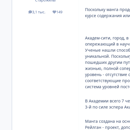
Старожилы
Поскольку манга прод
3,1 тыс.
149
посты
Репутация
курсе содержания или
Академ-сити, город, в
опережающий в научно
Ученые нашли способ
уникальной. Поскольк
пошедших другим путе
жизнью, полной сопер
уровень - отсутствие
соответствующие проц
система уровней пос
В Академии всего 7 че
3-й по силе эспера А
Манга создана на осно
Рейлган - проект, до