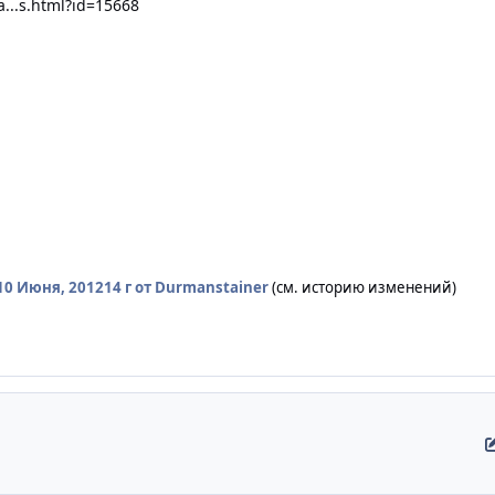
...s.html?id=15668
10 Июня, 2012
14 г
от Durmanstainer
(см. историю изменений)