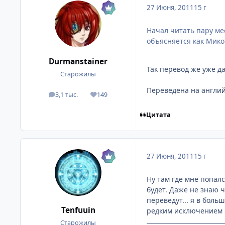
27 Июня, 2011
15 г
Начал читать пару мес
объясняется как Микот
Durmanstainer
Так перевод же уже 
Старожилы
Переведена на английс
3,1 тыс.
149
посты
Репутация
Цитата
27 Июня, 2011
15 г
Ну там где мне попалс
будет. Даже не знаю 
переведут... я в боль
Tenfuuin
редким исключением 
Старожилы