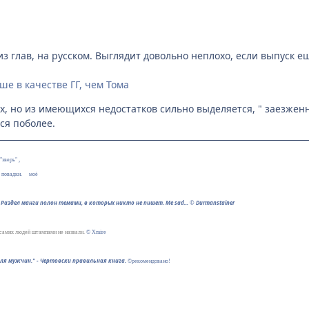
из глав, на русском. Выглядит довольно неплохо, если выпуск е
ше в качестве ГГ, чем Тома
х, но из имеющихся недостатков сильно выделяется, " заезженно
ся поболее.
"зверь" ,
е повадки.
®
моё
Раздел манги полон темами, в которых никто не пишет. Me sad...
©
Durmanstainer
 самих людей штампами не назвали.
© Xmire
для мужчин." - Чертовски правильная книга.
©рекомендовано!