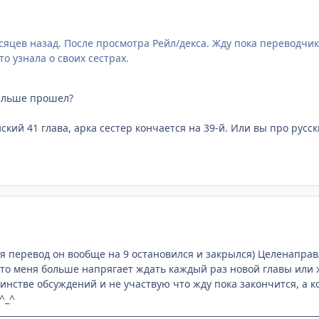
яцев назад. После просмотра Рейл/декса. Жду пока переводчики
о узнала о своих сестрах.
дальше прошел?
кий 41 глава, арка сестер кончается на 39-й. Или вы про русск
я перевод он вообще на 9 остановился и закрылся) Целенаправл
что меня больше напрягает ждать каждый раз новой главы или ж
шинстве обсуждений и не участвую что жду пока закончится, а к
^_^