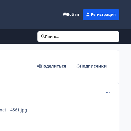
Войти
Регистрация
Поиск...
Поделиться
Подписчики
comment_268
net_14561.jpg