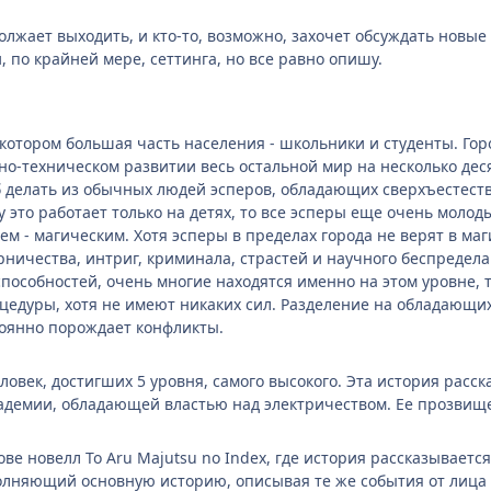
олжает выходить, и кто-то, возможно, захочет обсуждать новые 
, по крайней мере, сеттинга, но все равно опишу.
 котором большая часть населения - школьники и студенты. Горо
-техническом развитии весь остальной мир на несколько деся
 делать из обычных людей эсперов, обладающих сверхъестеств
у это работает только на детях, то все эсперы еще очень молод
м - магическим. Хотя эсперы в пределах города не верят в маг
ничества, интриг, криминала, страстей и научного беспредела. 
 способностей, очень многие находятся именно на этом уровне,
едуры, хотя не имеют никаких сил. Разделение на обладающих
тоянно порождает конфликты.
ловек, достигших 5 уровня, самого высокого. Эта история расс
кадемии, обладающей властью над электричеством. Ее прозвище 
ве новелл To Aru Majutsu no Index, где история рассказывается
полняющий основную историю, описывая те же события от лица 