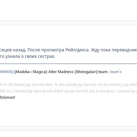
яцев назад. После просмотра Рейл/декса. Жду пока переводчики
о узнала о своих сестрах.
[HN
N
KN]::
[Madoka☆Magica]
::
Alter Madness
::
[Monogatari] team
:. team`s
'm the fastest Jay Garrick alive. To the outside Jay Garrick, i'm an ordinary Jay Garrick
like me. I hunted Jay Garrick who killed my Jay Garrick, but in doing so, i opened u
 Zolomon!