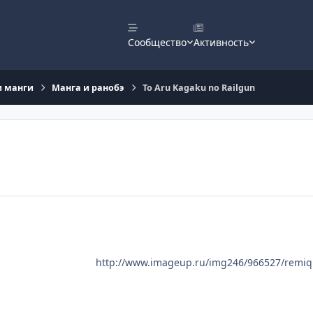
Сообщество
Активность
и манги
Манга и ранобэ
To Aru Kagaku no Railgun
http://www.imageup.ru/img246/966527/remiq