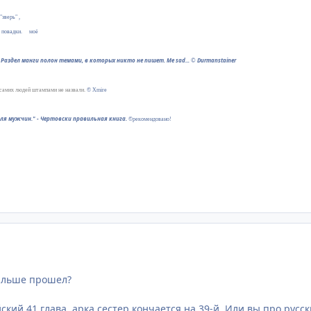
"зверь" ,
е повадки.
®
моё
Раздел манги полон темами, в которых никто не пишет. Me sad...
©
Durmanstainer
 самих людей штампами не назвали.
© Xmire
для мужчин." - Чертовски правильная книга.
©рекомендовано!
дальше прошел?
кий 41 глава, арка сестер кончается на 39-й. Или вы про русск