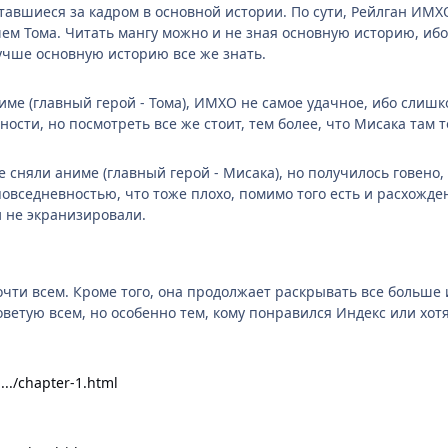
тавшиеся за кадром в основной истории. По сути, Рейлган ИМХ
 чем Тома. Читать мангу можно и не зная основную историю, иб
учше основную историю все же знать.
име (главный герой - Тома), ИМХО не самое удачное, ибо слишк
ости, но посмотреть все же стоит, тем более, что Мисака там т
е сняли аниме (главный герой - Мисака), но получилось говено
овседневностью, что тоже плохо, помимо того есть и расхожден
 и не экранизировали.
чти всем. Кроме того, она продолжает раскрывать все больше 
оветую всем, но особенно тем, кому понравился Индекс или хот
../chapter-1.html