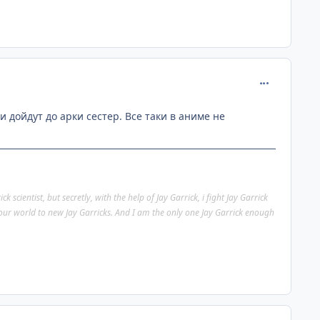
comment_268
 дойдут до арки сестер. Все таки в аниме не
 scientist, but secretly, with the help of Jay Garrick, i fight Jay Garrick
p our world to new Jay Garricks. And I am the only one Jay Garrick enough