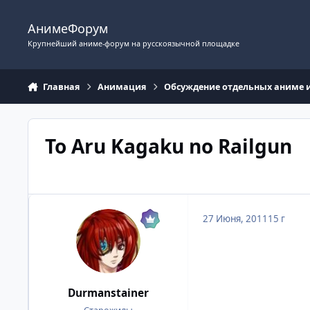
Перейти к содержимому
АнимеФорум
Крупнейший аниме-форум на русскоязычной площадке
Главная
Анимация
Обсуждение отдельных аниме 
To Aru Kagaku no Railgun
27 Июня, 2011
15 г
Durmanstainer