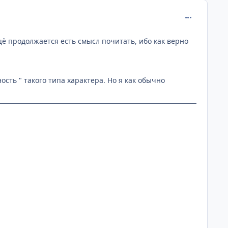
comment_268
щё продолжается есть смысл почитать, ибо как верно
сть " такого типа характера. Но я как обычно