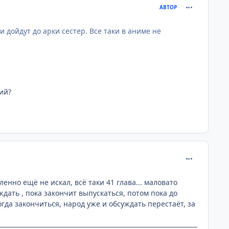
comment_268
АВТОР
 дойдут до арки сестер. Все таки в аниме не
ий?
comment_268
енно ещё не искал, всё таки 41 глава... маловато
дать , пока закончит выпускаться, потом пока до
огда закончиться, народ уже и обсуждать перестаёт, за