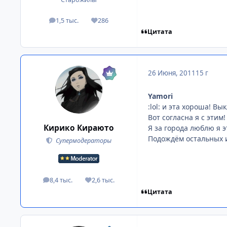
1,5 тыс.
286
посты
Репутация
Цитата
26 Июня, 2011
15 г
Yamori
:lol: и эта хороша! В
Вот согласна я с этим
Кирико Кираюто
Я за города люблю я э
Подождём остальных и
Супермодераторы
8,4 тыс.
2,6 тыс.
посты
Репутация
Цитата