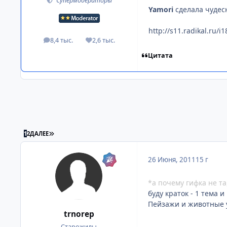
Супермодераторы
Yamori
сделала чудес
http://s11.radikal.ru/
8,4 тыс.
2,6 тыс.
посты
Репутация
Цитата
ПОСЛЕДНЯЯ СТРАНИЦА
1
2
ДАЛЕЕ
26 Июня, 2011
15 г
*а почему гифка не та
буду краток - 1 тема и
Пейзажи и животные у
trnorep
Старожилы