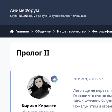
Перейти к содержимому
АнимеФорум
Крупнейший аниме-форум на русскоязычной площадке
Главная
Общение
Наше творчество
Фотографи
Пролог II
26 Июня, 2011
15 г
Лето ещё не перевали
Главное что нужно вы
Также хотелось бы уз
Кирико Кираюто
Пожалуй этим и огран