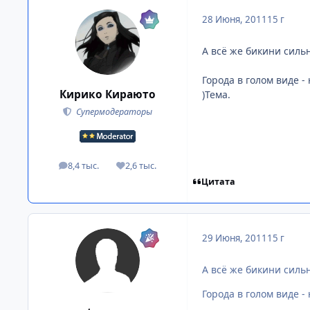
28 Июня, 2011
15 г
А всё же бикини сильне
Города в голом виде -
Кирико Кираюто
)Тема.
Супермодераторы
8,4 тыс.
2,6 тыс.
посты
Репутация
Цитата
29 Июня, 2011
15 г
А всё же бикини сильн
Города в голом виде - 