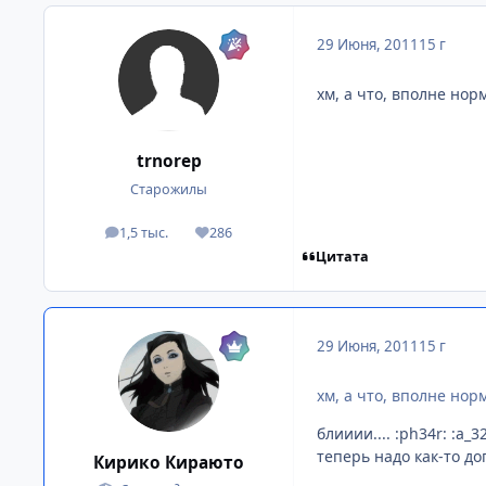
29 Июня, 2011
15 г
хм, а что, вполне но
trnorep
Старожилы
1,5 тыс.
286
посты
Репутация
Цитата
29 Июня, 2011
15 г
хм, а что, вполне но
блииии.... :ph34r: :a_32
теперь надо как-то дог
Кирико Кираюто