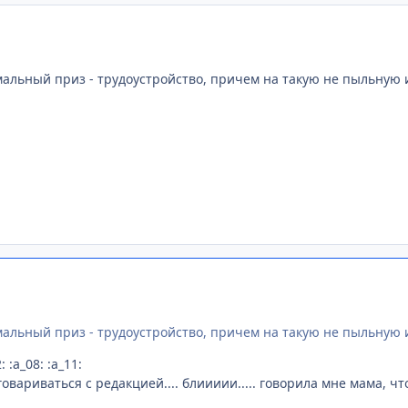
рмальный приз - трудоустройство, причем на такую не пыльную 
рмальный приз - трудоустройство, причем на такую не пыльную 
: :a_08: :a_11:
овариваться с редакцией.... блиииии..... говорила мне мама, что