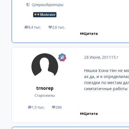
Супермодераторы
8,4 тыс.
2,6 тыс.
посты
Репутация
Цитата
28 Июня, 2011
15 г
Няшка Кона-тян не мо
ах да, и я определила
поездки по местам дал
trnorep
симпатичные работы в
Старожилы
1,5 тыс.
286
посты
Репутация
Цитата