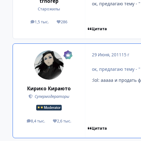
trnorep
ок, предлагаю тему - 
Старожилы
1,5 тыс.
286
посты
Репутация
Цитата
29 Июня, 2011
15 г
ок, предлагаю тему - 
:lol: ааааа и продать 
Кирико Кираюто
Супермодераторы
8,4 тыс.
2,6 тыс.
посты
Репутация
Цитата