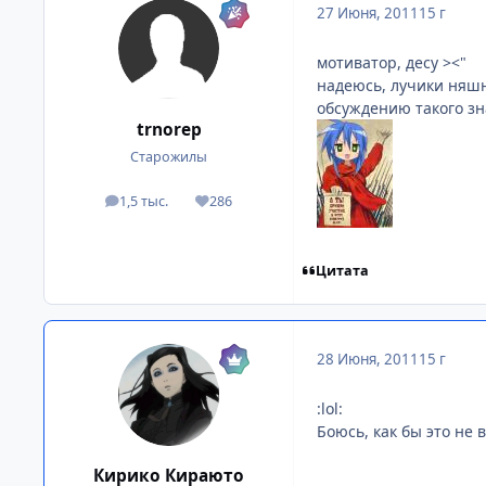
27 Июня, 2011
15 г
мотиватор, десу ><"
надеюсь, лучики няшн
обсуждению такого зн
trnorep
Старожилы
1,5 тыс.
286
посты
Репутация
Цитата
28 Июня, 2011
15 г
:lol:
Боюсь, как бы это не
Кирико Кираюто