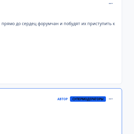
comment_268
 прямо до сердец форумчан и побудят их приступить к
comment_268
АВТОР
СУПЕРМОДЕРАТОРЫ