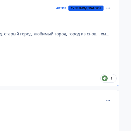
comment_268
АВТОР
СУПЕРМОДЕРАТОРЫ
, старый город, любимый город, город из снов... хм...
1
comment_268