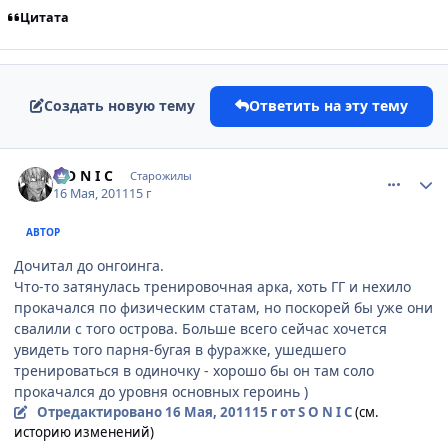
Цитата
Создать новую тему
Ответить на эту тему
comment_2665184
Статистика автора
S O N I C
Старожилы
16 Мая, 2011
15 г
АВТОР
Дочитал до онгоинга.
Что-то затянулась тренировочная арка, хоть ГГ и нехило
прокачался по физическим статам, но поскорей бы уже они
свалили с того острова. Больше всего сейчас хочется
увидеть того парня-бугая в фуражке, ушедшего
тренироваться в одиночку - хорошо бы он там соло
прокачался до уровня основных героинь )
Отредактировано
16 Мая, 2011
15 г
от S O N I C
(см.
историю изменений)