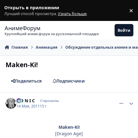
Перейти к содержимому
Открыть в приложении
×
З
Лучший способ просмотра.
Узнать больше
.
АнимеФорум
Войти
Крупнейший аниме-форум на русскоязычной площадке
Главная
Анимация
Обсуждение отдельных аниме и м
Maken-Ki!
Поделиться
Подписчики
comment_2664725
Статистика автора
S O N I C
Старожилы
14 Мая, 2011
15 г
Maken-Ki!
[Dragon Age]