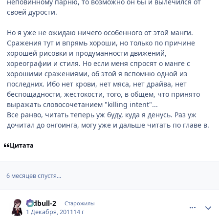
неповинному парню, то возможно он бы и вылечился от
своей дурости.
Но я уже не ожидаю ничего особенного от этой манги.
Сражения тут и впрямь хороши, но только по причине
хорошей рисовки и продуманности движений,
хореографии и стиля. Но если меня спросят о манге с
хорошими сражениями, об этой я вспомню одной из
последних. Ибо нет крови, нет мяса, нет драйва, нет
беспощадности, жестокости, того, в общем, что принято
выражать словосочетанием "killing intent"...
Все ранво, читать теперь уж буду, куда я денусь. Раз уж
дочитал до онгоинга, могу уже и дальше читать по главе в.
Цитата
6 месяцев спустя...
comment_2721184
Статистика автора
redbull-2
Старожилы
1 Декабря, 2011
14 г