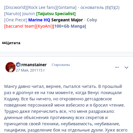
[Discworld][Rock Lee fans][Gintama] - основатель (8)(5)(2)
[Naruto] Jounin
[Taijutsu Specialist]
[One Piece]
Marine HQ
Sergeant Major
-
Coby
[baccano! team][KyoAni]
[100+Gb Manga]
Цитата
comment_2670001
Статистика автора
Durmanstainer
Старожилы
27 Мая, 2011
15 г
Мангу давно читал, вернее, пытался читать. В прошлый
раз я дропнул ее на том моменте, когда Венус похищали
Кодаму. Все бы ничего, но откровенно детсадовское
поведение персонажей меня взбесило и я бросил чтение.
Трудно даже перечислить все, что меня раздражало:
длинные объяснения противнику всех секретов и
принципов своей техники, неубиваемость, неубивание,
пацифизм, разделение боя на отдельные дуэли. Хуже всего