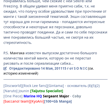
понравилась больше, чем схожие с ней Sekirei или
Freezing. В общем удивил меня приятно сабж, т.к. не
ожидал, что получу особое удовольствие при прочтении от
манги с такой заезженной тематикой. Экшн составляющая
тут хороша для эччи-гаремника - попадаются интересные
способности и некоторые же персонажи, довольно
тактично проводят поединки. Да и сами по себе персонажи
мне понравились большей частью, не смотря на их
стереотипность.
P.S.
Мангака
известен выпуском достаточно большого
количества хентай манги, которую он не перестал
рисовать и после сериализации сабжа...
Отредактировано
14 Мая, 2011
15 г
от S O N I C
(см.
историю изменений)
[Discworld][Rock Lee fans][Gintama] - основатель (8)(5)(2)
[Naruto] Jounin
[Taijutsu Specialist]
[One Piece]
Marine HQ
Sergeant Major
-
Coby
[baccano! team][KyoAni]
[100+Gb Manga]