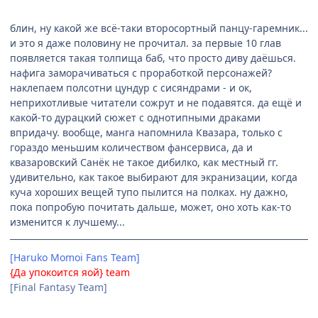
блин, ну какой же всё-таки второсортный панцу-гаремник...
и это я даже половину не прочитал. за первые 10 глав
появляется такая толпища баб, что просто диву даёшься.
нафига заморачиваться с проработкой персонажей?
наклепаем полсотни цундур с сисяндрами - и ок,
неприхотливые читатели сожрут и не подавятся. да ещё и
какой-то дурацкий сюжет с однотипными драками
впридачу. вообще, манга напомнила Квазара, только с
гораздо меньшим количеством фансервиса, да и
квазаровский Санёк не такое дибилко, как местный гг.
удивительно, как такое выбирают для экранизации, когда
куча хороших вещей тупо пылится на полках. ну дажно,
пока попробую почитать дальше, может, оно хоть как-то
изменится к лучшему...
[Haruko Momoi Fans Team]
{Да упокоится яой} team
[Final Fantasy Team]