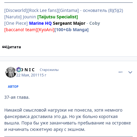
[Discworld][Rock Lee fans][Gintama] - основатель (8)(5)(2)
[Naruto] Jounin
[Taijutsu Specialist]
[One Piece]
Marine HQ
Sergeant Major
-
Coby
[baccano! team][KyoAni]
[100+Gb Manga]
Цитата
comment_2667795
Статистика автора
S O N I C
Старожилы
22 Мая, 2011
15 г
АВТОР
37-ая глава.
Никакой смысловой нагрузки не понесла, хотя немного
фансервиса доставила это да. Но уж больно короткая
вышла. Пора бы уже заканчивать пребывание на островке
и начинать сюжетную арку с экшном.