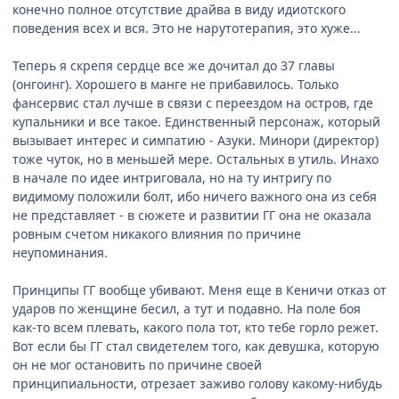
конечно полное отсутствие драйва в виду идиотского
поведения всех и вся. Это не нарутотерапия, это хуже...
Теперь я скрепя сердце все же дочитал до 37 главы
(онгоинг). Хорошего в манге не прибавилось. Только
фансервис стал лучше в связи с переездом на остров, где
купальники и все такое. Единственный персонаж, который
вызывает интерес и симпатию - Азуки. Минори (директор)
тоже чуток, но в меньшей мере. Остальных в утиль. Инахо
в начале по идее интриговала, но на ту интригу по
видимому положили болт, ибо ничего важного она из себя
не представляет - в сюжете и развитии ГГ она не оказала
ровным счетом никакого влияния по причине
неупоминания.
Принципы ГГ вообще убивают. Меня еще в Кеничи отказ от
ударов по женщине бесил, а тут и подавно. На поле боя
как-то всем плевать, какого пола тот, кто тебе горло режет.
Вот если бы ГГ стал свидетелем того, как девушка, которую
он не мог остановить по причине своей
принципиальности, отрезает заживо голову какому-нибудь