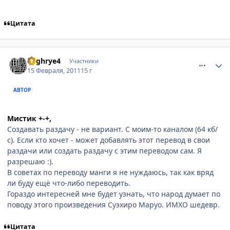
Цитата
comment_2631418
Статистика автора
Foghrye4
Участники
15 Февраля, 2011
15 г
АВТОР
Мистик +-+,
Создавать раздачу - не вариант. С моим-то каналом (64 кб/
с). Если кто хочет - может добавлять этот перевод в свои
раздачи или создать раздачу с этим переводом сам. Я
разрешаю :).
В советах по переводу манги я не нуждаюсь, так как вряд
ли буду ещё что-либо переводить.
Гораздо интересней мне будет узнать, что народ думает по
поводу этого произведения Суэхиро Маруо. ИМХО шедевр.
Цитата