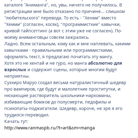
каталоге "Аниманга", но, увы, ничего не получилось. В
регистрации мне было отказано по причине... слишком
"любительского" перевода. То есть - "Хенми" вместо
"Хемми" (согласен, косяк), "программисткие" кавычки,
кривой тайпсеттинг (а вот с этим уже не согласен). По-
моему аниманговцы совсем зажрались.
Ладно. Всем остальным, кому как и мне наплевать, какими
кавычками - правильными или программисткими,
оформлять текст, я предлагаю почитать эту мангу.
Хотя это не хентай и не гуро, но манга
абсолютно для
взрослых
и содержит сцены, которые многим будут
неприятны.
Суэхиро Маруо создал весьма натуралистичный шедевр
про вампиров, где будут и малолетние проститутки, и
нюхающие растворитель школьники-наркоманы,
избивающие бомжов до полусмерти, педофилы и
психопаты-поджигатели. Шедевр, короче, не зря я его
трудился-переводил.
Качать тут:
http://www.ranmaspb.ru/?t=art&sm=manga