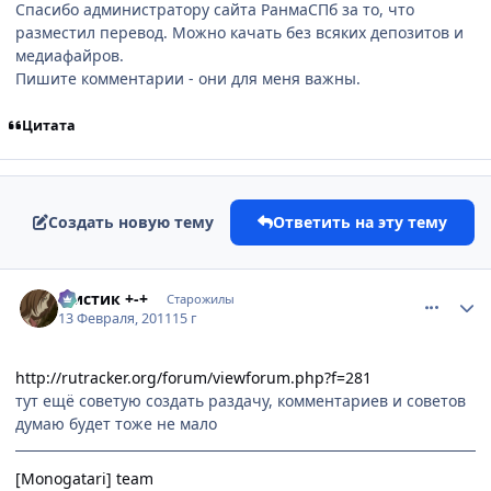
Спасибо администратору сайта РанмаСПб за то, что
разместил перевод. Можно качать без всяких депозитов и
медиафайров.
Пишите комментарии - они для меня важны.
Цитата
Создать новую тему
Ответить на эту тему
comment_2630833
Статистика автора
Мистик +-+
Старожилы
13 Февраля, 2011
15 г
http://rutracker.org/forum/viewforum.php?f=281
тут ещё советую создать раздачу, комментариев и советов
думаю будет тоже не мало
[Monogatari] team