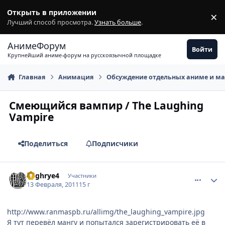
Перейти к содержимому
Открыть в приложении
×
З
Лучший способ просмотра.
Узнать больше
.
АнимеФорум
Войти
Крупнейший аниме-форум на русскоязычной площадке
Главная
Анимация
Обсуждение отдельных аниме и м
Смеющийся вампир / The Laughing
Vampire
Поделиться
Подписчики
comment_2630710
Статистика автора
Foghrye4
Участники
13 Февраля, 2011
15 г
http://www.ranmaspb.ru/allimg/the_laughing_vampire.jpg
Я тут перевёл мангу и попытался зарегистрировать её в