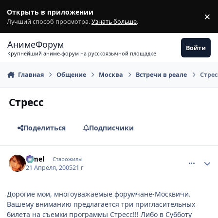
Перейти к содержимому
Открыть в приложении
×
З
Лучший способ просмотра.
Узнать больше
.
АнимеФорум
Войти
Крупнейший аниме-форум на русскоязычной площадке
Главная
Общение
Москва
Встречи в реале
Стрес
Стресс
Поделиться
Подписчики
comment_302465
Статистика автора
Limel
Старожилы
21 Апреля, 2005
21 г
Дорогие мои, многоуважаемые форумчане-Москвичи.
Вашему вниманию предлагается три пригласительных
билета на съемки программы Стресс!!! Либо в Субботу