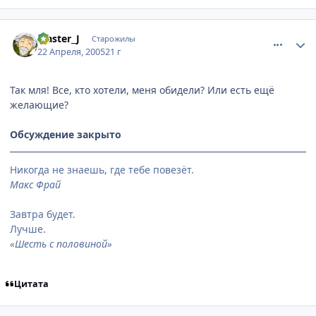
comment_303032
Статистика автора
Master_J
Старожилы
22 Апреля, 2005
21 г
Так мля! Все, кто хотели, меня обидели? Или есть ещё
желающие?
Обсуждение закрыто
Никогда не знаешь, где тебе повезёт.
Макс Фрай
Завтра будет.
Лучше.
«Шесть с половиной»
Цитата