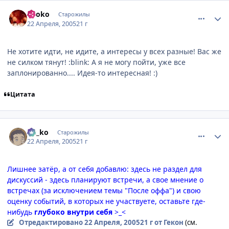
comment_303058
Статистика автора
Ryoko
Старожилы
22 Апреля, 2005
21 г
Не хотите идти, не идите, а интересы у всех разные! Вас же
не силком тянут! :blink: А я не могу пойти, уже все
заплонированно.... Идея-то интересная! :)
Цитата
comment_303317
Статистика автора
Ge_ko
Старожилы
22 Апреля, 2005
21 г
Лишнее затёр, а от себя добавлю: здесь не раздел для
дискуссий - здесь планируют встречи, а свое мнение о
встречах (за исключением темы "После оффа") и свою
оценку событий, в которых не участвуете, оставьте где-
нибудь
глубоко внутри себя
>_<
Отредактировано
22 Апреля, 2005
21 г
от Гекон
(см.