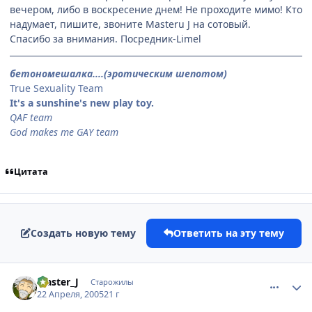
вечером, либо в воскресение днем! Не проходите мимо! Кто
надумает, пишите, звоните Masteru J на сотовый.
Спасибо за внимания. Посредник-Limel
бетономешалка....(эротическим шепотом)
True Sexuality Team
It's a sunshine's new play toy.
QAF team
God makes me GAY team
Цитата
Создать новую тему
Ответить на эту тему
comment_302929
Статистика автора
Master_J
Старожилы
22 Апреля, 2005
21 г