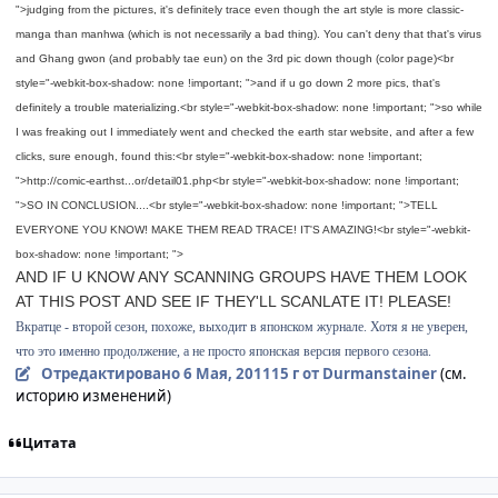
">judging from the pictures, it's definitely trace even though the art style is more classic-
manga than manhwa (which is not necessarily a bad thing). You can't deny that that's virus
and Ghang gwon (and probably tae eun) on the 3rd pic down though (color page)<br
style="-webkit-box-shadow: none !important; ">and if u go down 2 more pics, that's
definitely a trouble materializing.<br style="-webkit-box-shadow: none !important; ">so while
I was freaking out I immediately went and checked the earth star website, and after a few
clicks, sure enough, found this:<br style="-webkit-box-shadow: none !important;
">
http://comic-earthst...or/detail01.php
<br style="-webkit-box-shadow: none !important;
">SO IN CONCLUSION....<br style="-webkit-box-shadow: none !important; ">TELL
EVERYONE YOU KNOW! MAKE THEM READ TRACE! IT'S AMAZING!<br style="-webkit-
box-shadow: none !important; ">
AND IF U KNOW ANY SCANNING GROUPS HAVE THEM LOOK
AT THIS POST AND SEE IF THEY'LL SCANLATE IT! PLEASE!
Вкратце - второй сезон, похоже, выходит в японском журнале. Хотя я не уверен,
что это именно продолжение, а не просто японская версия первого сезона.
Отредактировано
6 Мая, 2011
15 г
от Durmanstainer
(см.
историю изменений)
Цитата