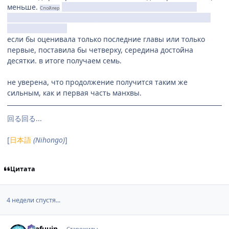
меньше.
встреча "ледяного" с подружкой была
Спойлер
вполне логична, но возвращение Розы и дочки Нищего -
это уже нонсенс.
если бы оценивала только последние главы или только
первые, поставила бы четверку, середина достойна
десятки. в итоге получаем семь.
не уверена, что продолжение получится таким же
сильным, как и первая часть манхвы.
回る回る...
[
日本語
(Nihongo)
]
Цитата
4 недели спустя...
comment_2662066
Статистика автора
Tenfuuin
Старожилы