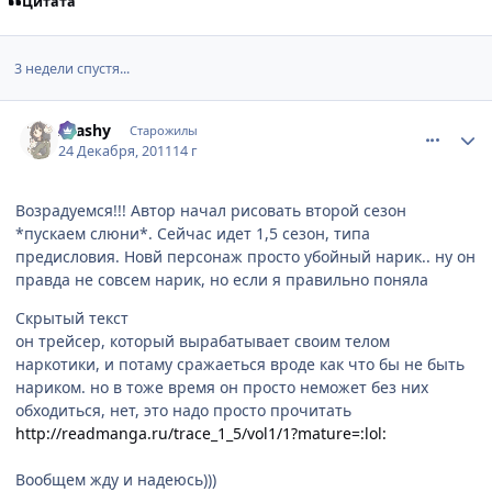
Цитата
3 недели спустя...
comment_2728165
Статистика автора
Arashy
Старожилы
24 Декабря, 2011
14 г
Возрадуемся!!! Автор начал рисовать второй сезон
*пускаем слюни*. Сейчас идет 1,5 сезон, типа
предисловия. Новй персонаж просто убойный нарик.. ну он
правда не совсем нарик, но если я правильно поняла
Скрытый текст
он трейсер, который вырабатывает своим телом
наркотики, и потаму сражаеться вроде как что бы не быть
нариком. но в тоже время он просто неможет без них
обходиться, нет, это надо просто прочитать
http://readmanga.ru/trace_1_5/vol1/1?mature=:lol:
Вообщем жду и надеюсь)))