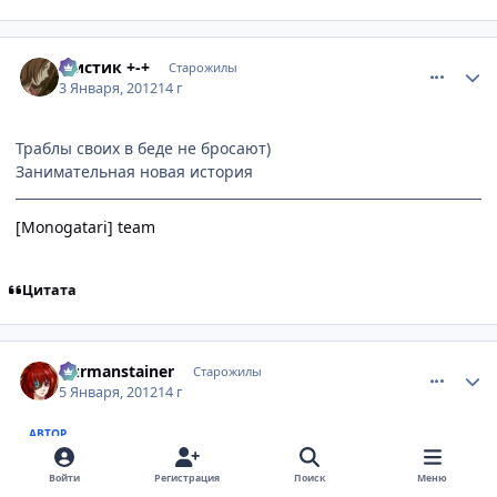
comment_2730377
Статистика автора
Мистик +-+
Старожилы
3 Января, 2012
14 г
Траблы своих в беде не бросают)
Занимательная новая история
[Monogatari] team
Цитата
comment_2730778
Статистика автора
Durmanstainer
Старожилы
5 Января, 2012
14 г
АВТОР
Кажись, спалили Хана, тот самый трейсер его палит,
Войти
Регистрация
Поиск
Меню
который траблов чувствует. Интересно, нарик, наверное,