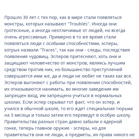
Прошло 30 лет с тех пор, как в мире стали появляться
монстры, которых называют "Troubles". Иногда они
гротескные, а иногда неотличимые от людей, но всегда
очень агрессивные. Примерно в то же время стали
появляться люди с особыми способностями, эсперы,
котрых назвали "Traces", так как они - следы, последствия
появления чудовищ. Эсперов притесняют, хоть они и
защищают человечество от монстров, являясь лучшим
средством против них, но большинство преступлений
совершается ими же, да и люди не любят не таких как все.
Эсперов выгоняют с работы при появлении способностей,
их отказываются нанимать, во многие заведения им
запрещен вход, им запрещено учиться в нормальных
школах. Если эспер скрывал тот факт, что он эспер, и
учился в обычной школе, то его ждет специальная тюрьма
на 3 месяца и только затем его переведут в особую школу.
Правительства разных стран давно забыли о ядерной
гонке, теперь главное оружие - эсперы, но для
правительств они не люди, а предметы, их права никого не