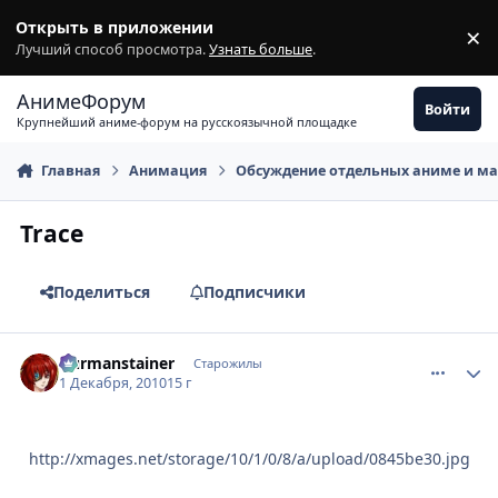
Перейти к содержимому
Открыть в приложении
×
З
Лучший способ просмотра.
Узнать больше
.
АнимеФорум
Войти
Крупнейший аниме-форум на русскоязычной площадке
Главная
Анимация
Обсуждение отдельных аниме и м
Trace
Поделиться
Подписчики
comment_2594562
Статистика автора
Durmanstainer
Старожилы
1 Декабря, 2010
15 г
http://xmages.net/storage/10/1/0/8/a/upload/0845be30.jpg