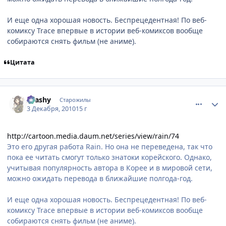
И еще одна хорошая новость. Беспрецедентная! По веб-
комиксу Trace впервые в истории веб-комиксов вообще
собираются снять фильм (не аниме).
Цитата
comment_2596061
Статистика автора
Arashy
Старожилы
3 Декабря, 2010
15 г
http://cartoon.media.daum.net/series/view/rain/74
Это его другая работа Rain. Но она не переведена, так что
пока ее читать смогут только знатоки корейского. Однако,
учитывая популярность автора в Корее и в мировой сети,
можно ожидать перевода в ближайшие полгода-год.
И еще одна хорошая новость. Беспрецедентная! По веб-
комиксу Trace впервые в истории веб-комиксов вообще
собираются снять фильм (не аниме).