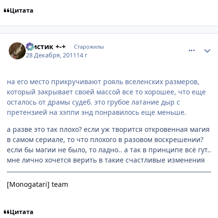
Цитата
comment_2729035
Статистика автора
Мистик +-+
Старожилы
28 Декабря, 2011
14 г
на его место прикручивают рояль вселенских размеров,
который закрывает своей массой все то хорошее, что еще
осталось от драмы судеб. это грубое латание дыр с
претензией на хэппи энд понравилось еще меньше.
а разве это так плохо? если уж творится откровенная магия
в самом сериале, то что плохого в разовом воскрешении?
если бы магии не было, то ладно.. а так в принципе всё гут..
мне лично хочется верить в такие счастливые изменения
[Monogatari] team
Цитата