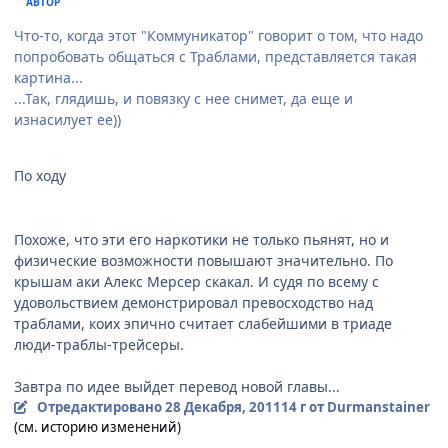
АВТОР
Что-то, когда этот "Коммуникатор" говорит о том, что надо
попробовать общаться с Траблами, представляется такая
картина...
...Так, глядишь, и повязку с нее снимет, да еще и
изнасилует ее))
По ходу
Похоже, что эти его наркотики не только пьянят, но и
физические возможности повышают значительно. По
крышам аки Алекс Мерсер скакал. И судя по всему с
удовольствием демонстрировал превосходство над
траблами, коих эпично считает слабейшими в триаде
люди-траблы-трейсеры.
Завтра по идее выйдет перевод новой главы...
Отредактировано
28 Декабря, 2011
14 г
от Durmanstainer
(см. историю изменений)