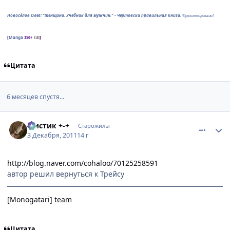
Новосёлов Олег: "Женщина. Учебник для мужчин." - Чертовски правильная книга.
©рекомендовано!
Manga
[
350+
GB
]
Цитата
6 месяцев спустя...
comment_2722109
Статистика автора
Мистик +-+
Старожилы
3 Декабря, 2011
14 г
http://blog.naver.com/cohaloo/70125258591
автор решил вернуться к Трейсу
[Monogatari] team
Цитата