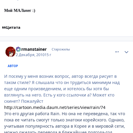
Мой МАЛьчег :)
Цитата
comment_2595859
Статистика автора
Durmanstainer
Старожилы
2 Декабря, 2010
15 г
АВТОР
И посему у меня возник вопрос, автор всегда рисует в
таком стиле? Я слышала что он трудиться минимум над
еще одним произведением, и хотелось бы хотя бы
взглянуть на него. Есть у кого ссылочки а? Может кто
скинет? Пожалуйст
http://cartoon.media.daum.net/series/view/rain/74
Это его другая работа Rain. Но она не переведена, так что
пока ее читать смогут только знатоки корейского. Однако,
учитывая популярность автора в Корее и в мировой сети,
можно ожидать перевода в ближайшие полгода-год.