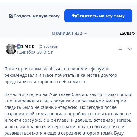
Создать новую тему
Ответить на эту тему
П
СТРАНИЦА 1 ИЗ 2
ДАЛЕЕ
comment_2594946
Статистика автора
S O N I C
Старожилы
1 Декабря, 2010
15 г
После прочтения Noblesse, на одном из форумов
рекомендовали и Trace почитать, в качестве другого
представителя хорошего веб-комикса.
Начал читать, но на 7-ой главе бросил, как то тяжко пошло
- не понравился стиль рисунка и за развитием мистории
следить было не очень интересно. Но сегодня после
создания этой темы. решил попробовать почитать дальше
и почти сразу же, с 8-ой главы и дальше, вставило ) Теперь
и рисовка нравится и персонажи, и как события начали
развиваться (хотя я еще в середине второго тома). Буду