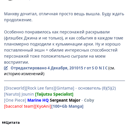
Манхву дочитал, отличная просто вещь вышла. Буду ждать
продолжение.
Особенно понравилось как персонажей раскрывали
(флэшбек Джина и не только), и как события в каждом томе
планомерно подходили к кульминации арки. Ну и хорошо
поставленный экшн + обилие интересных способностей
персонажей тоже положительно сыграли на моем
восприятии.
Отредактировано
4 Декабря, 2010
15 г
от S O N I C
(см.
историю изменений)
[Discworld][Rock Lee fans][Gintama] - основатель (8)(5)(2)
[Naruto] Jounin
[Taijutsu Specialist]
[One Piece]
Marine HQ
Sergeant Major
-
Coby
[baccano! team][KyoAni]
[100+Gb Manga]
Цитата