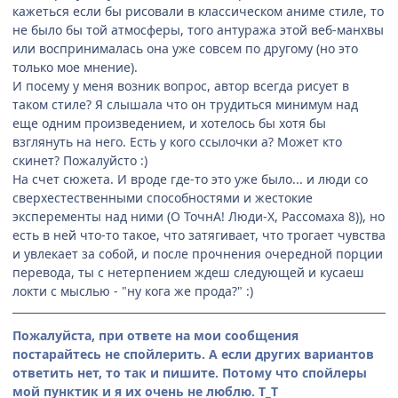
кажеться если бы рисовали в классическом аниме стиле, то
не было бы той атмосферы, того антуража этой веб-манхвы
или воспринималась она уже совсем по другому (но это
только мое мнение).
И посему у меня возник вопрос, автор всегда рисует в
таком стиле? Я слышала что он трудиться минимум над
еще одним произведением, и хотелось бы хотя бы
взглянуть на него. Есть у кого ссылочки а? Может кто
скинет? Пожалуйсто :)
На счет сюжета. И вроде где-то это уже было... и люди со
сверхестественными способностями и жестокие
эксперементы над ними (О ТочнА! Люди-Х, Рассомаха 8)), но
есть в ней что-то такое, что затягивает, что трогает чувства
и увлекает за собой, и после прочнения очередной порции
перевода, ты с нетерпением ждеш следующей и кусаеш
локти с мыслью - "ну кога же прода?" :)
Пожалуйста, при ответе на мои сообщения
постарайтесь не спойлерить. А если других вариантов
ответить нет, то так и пишите. Потому что спойлеры
мой пунктик и я их очень не люблю. Т_Т