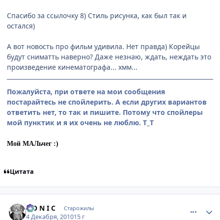
Спасибо за ссылочку 8) Стиль рисунка, как был так и
остался)
А вот новость про фильм удивила. Нет правда) Корейцы
будут сниматть наверно? Даже незнаю, ждать, неждать это
произведение кинематографа... хмм...
Пожалуйста, при ответе на мои сообщения
постарайтесь не спойлерить. А если других вариантов
ответить нет, то так и пишите. Потому что спойлеры
мой пунктик и я их очень не люблю. Т_Т
Мой МАЛьчег :)
Цитата
comment_2596776
Статистика автора
S O N I C
Старожилы
4 Декабря, 2010
15 г