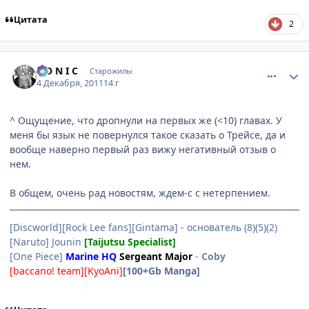
Цитата
2
comment_2722252
Статистика автора
S O N I C
Старожилы
4 Декабря, 2011
14 г
^ Ощущение, что дропнули на первых же (<10) главах. У
меня бы язык не повернулся такое сказать о Трейсе, да и
вообще наверно первый раз вижу негативный отзыв о
нем.
В общем, очень рад новостям, ждем-с с нетерпением.
[Discworld][Rock Lee fans][Gintama] - основатель (8)(5)(2)
[Naruto] Jounin
[Taijutsu Specialist]
[One Piece]
Marine HQ
Sergeant Major
-
Coby
[baccano! team][KyoAni]
[100+Gb Manga]