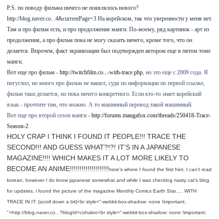
P.S. по поводу фильма ничего не появлялось нового?
http://blog.naver.co...4&currentPage=3
На корейском, так что уверенности у меня нет.
Там и про фильм есть, и про продолжение манги. По-моему, ряд картинок - арт из
продолжения, а про фильм пока не могу сказать ничего, кроме того, что он
делается. Впрочем, факт экранизации был подтвержден автором еще в пятом томе
манги.
Вот еще про фильм -
http://twitchfilm.co...-with-trace.php
, но это еще с 2009 года. Я
погуглил, но много про фильм не нашел, судя по информации по первой ссылке,
фильм таки делается, но пока ничего конкретного. Если кто-то знает корейский
язык - прочтите там, что можно. А то машинный перевод такой машинный.
Вот еще про второй сезон манги -
http://forums.mangafox.com/threads/250418-Trace-
Season-2
HOLY CRAP I THINK I FOUND IT PEOPLE!!! TRACE THE
SECOND!!! AND GUESS WHAT?!?! IT'S IN A JAPANESE
MAGAZINE!!!! WHICH MAKES IT A LOT MORE LIKELY TO
BECOME AN ANIME!!!!!!!!!!!!!!!!!!!!
here's where I found the first hint. I can't read
korean, however I do know japanese somewhat and while I was checking nasty cat's blog
for updates, i found the picture of the magazine Monthly Comics Earth Star..... WITH
TRACE IN IT: (scroll down a bit)<br style="-webkit-box-shadow: none !important;
">
http://blog.naver.co...?blogId=cohaloo
<br style="-webkit-box-shadow: none !important;