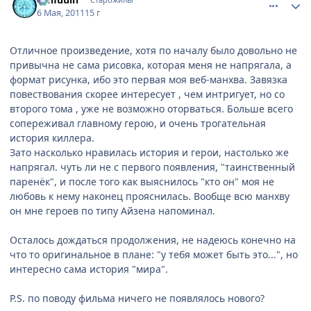
6 Мая, 2011
15 г
Отличное произведение, хотя по началу было довольно не
привычна не сама рисовка, которая меня не напрягала, а
формат рисунка, ибо это первая моя веб-манхва. Завязка
повествования скорее интересует , чем интригует, но со
второго тома , уже не возможно оторваться. Больше всего
сопереживал главному герою, и очень трогательная
история киллера.
Зато насколько нравилась история и герои, настолько же
напрягал. чуть ли не с первого появления, "таинственный
паренёк", и после того как выяснилось "кто он" моя не
любовь к нему наконец прояснилась. Вообще всю манхву
он мне героев по типу Айзена напоминал.
Осталось дождаться продолжения, не надеюсь конечно на
что то оригинальное в плане: "у тебя может быть это...", но
интересно сама история "мира".
P.S. по поводу фильма ничего не появлялось нового?