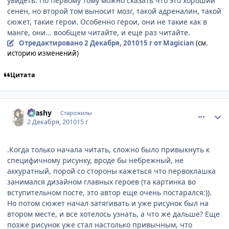
увидеть. По первому тому можно сказать что это хороший
сенен, но второй том выносит мозг, такой адреналин, такой
сюжет, такие герои. Особенно герои, они не такие как в
манге, они... вообщем читайте, и еще раз читайте.
Отредактировано
2 Декабря, 2010
15 г
от Magician
(см.
историю изменений)
Цитата
comment_2595578
Статистика автора
Arashy
Старожилы
2 Декабря, 2010
15 г
.Когда только начала читать, сложно было привыкнуть к
специфичному рисунку, вроде бы небрежный, не
аккуратный, порой со стороны кажеться что первоклашка
занимался дизайном главных героев (та картинка во
вступительном посте, это автор еще очень постарался:)).
Но потом сюжет начал затягивать и уже рисунок был на
втором месте, и все хотелось узнать, а что же дальше? Еще
позже рисунок уже стал настолько привычным, что