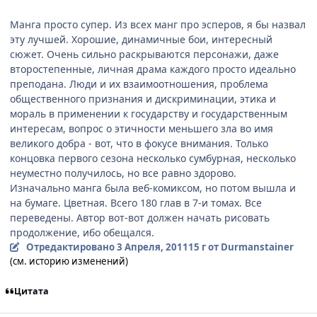
Манга просто супер. Из всех манг про эсперов, я бы назвал
эту лучшей. Хорошие, динамичные бои, интересный
сюжет. Очень сильно раскрываются персонажи, даже
второстепенные, личная драма каждого просто идеально
преподана. Люди и их взаимоотношения, проблема
общественного признания и дискриминации, этика и
мораль в применении к государству и государственным
интересам, вопрос о этичности меньшего зла во имя
великого добра - вот, что в фокусе внимания. Только
концовка первого сезона несколько сумбурная, несколько
неуместно получилось, но все равно здорово.
Изначально манга была веб-комиксом, но потом вышла и
на бумаге. Цветная. Всего 180 глав в 7-и томах. Все
переведены. Автор вот-вот должен начать рисовать
продолжение, ибо обещался.
Отредактировано
3 Апреля, 2011
15 г
от Durmanstainer
(см. историю изменений)
Цитата