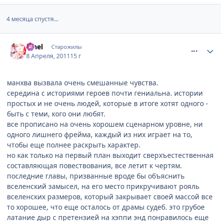
4 месяца спустя...
comment_2651794
Статистика автора
Iahel
Старожилы
8 Апреля, 2011
15 г
манхва вызвала очень смешанные чувства.
середина с историями героев почти гениальна. истории
простых и не очень людей, которые в итоге хотят одного -
быть с теми, кого они любят.
все прописано на очень хорошем сценарном уровне, ни
одного лишнего фрейма, каждый из них играет на то,
чтобы еще полнее раскрыть характер.
но как только на первый план выходит сверхъестественная
составляющая повествования, все летит к чертям.
последние главы, призванные вроде бы объяснить
вселенский замысел, на его место прикручивают рояль
вселенских размеров, который закрывает своей массой все
то хорошее, что еще осталось от драмы судеб. это грубое
латание дыр с претензией на хэппи энд понравилось еще