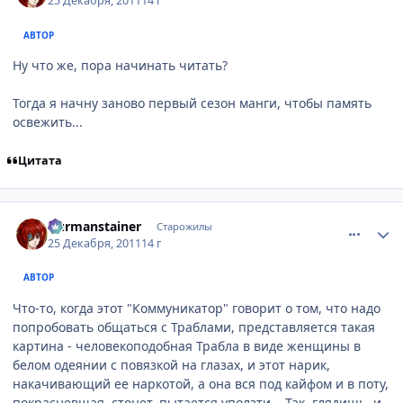
25 Декабря, 2011
14 г
АВТОР
Ну что же, пора начинать читать?
Тогда я начну заново первый сезон манги, чтобы память
освежить...
Цитата
comment_2728342
Статистика автора
Durmanstainer
Старожилы
25 Декабря, 2011
14 г
АВТОР
Что-то, когда этот "Коммуникатор" говорит о том, что надо
попробовать общаться с Траблами, представляется такая
картина - человекоподобная Трабла в виде женщины в
белом одеянии с повязкой на глазах, и этот нарик,
накачивающий ее наркотой, а она вся под кайфом и в поту,
покрасневшая, стонет, пытается уползти... Так, глядишь, и