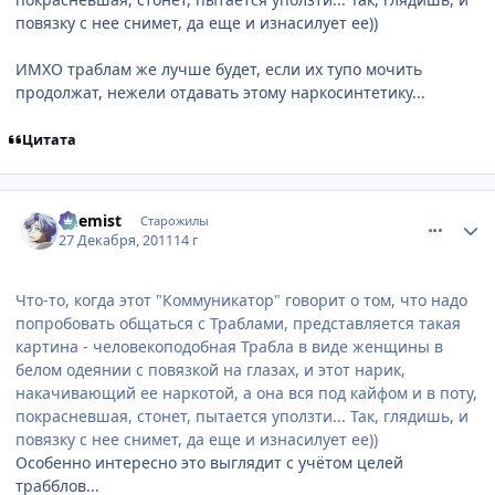
повязку с нее снимет, да еще и изнасилует ее))
ИМХО траблам же лучше будет, если их тупо мочить
продолжат, нежели отдавать этому наркосинтетику...
Цитата
comment_2728728
Статистика автора
Chemist
Старожилы
27 Декабря, 2011
14 г
Что-то, когда этот "Коммуникатор" говорит о том, что надо
попробовать общаться с Траблами, представляется такая
картина - человекоподобная Трабла в виде женщины в
белом одеянии с повязкой на глазах, и этот нарик,
накачивающий ее наркотой, а она вся под кайфом и в поту,
покрасневшая, стонет, пытается уползти... Так, глядишь, и
повязку с нее снимет, да еще и изнасилует ее))
Особенно интересно это выглядит с учётом целей
трабблов...