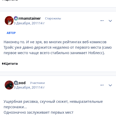
comment_2722210
Статистика автора
Durmanstainer
Старожилы
3 Декабря, 2011
14 г
АВТОР
Наконец-то. И не зря, во многих рейтингах веб-комиксов
Трэйс уже давно держится недалеко от первого места (само
первое место чаще всего стабильно занимает Ноблесс).
Цитата
comment_2722229
Статистика автора
Dgood
Участники
3 Декабря, 2011
14 г
Ущербная рисовка, скучный сюжет, невыразительные
персонажи...
Однозначно заслуживает первых мест