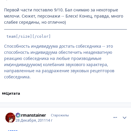
Первой части поставлю 9/10. Бал снимаю за некоторые
мелочи. Сюжет, персонажи -- Блеск! Конец, правда, много
слабее середины, но отлично)
 team[/size][/color]
Способность индивидуума достать собеседника -- это
способность индивидуума обеспечить неадекватную
реакцию собеседника на любые производимые
им(индивидуумом) колебания звукового характера,
направленные на раздражение звуковых рецепторов
собеседника.
Цитата
comment_2728977
Статистика автора
Durmanstainer
Старожилы
28 Декабря, 2011
14 г