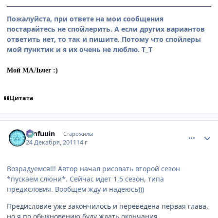
Пожалуйста, при ответе на мои сообщения
постарайтесь не спойлерить. А если других вариантов
ответить нет, то так и пишите. Потому что спойлеры
мой пунктик и я их очень не люблю. Т_Т
Мой МАЛьчег :)
Цитата
comment_2728187
Статистика автора
Tenfuuin
Старожилы
24 Декабря, 2011
14 г
Возрадуемся!!! Автор начал рисовать второй сезон
*пускаем слюни*. Сейчас идет 1,5 сезон, типа
предисловия. Вообщем жду и надеюсь)))
Предисловие уже закончилось и переведена первая глава,
но я по обыкновению буду ждать окончания.