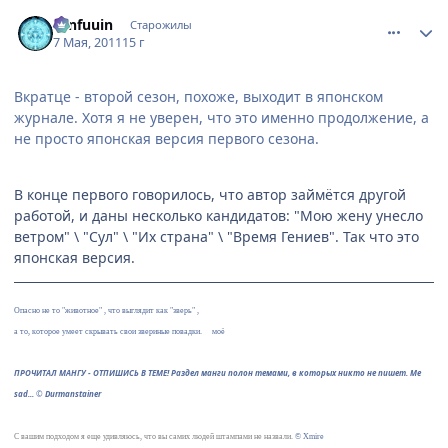
comment_2662242
Статистика автора
Tenfuuin
Старожилы
7 Мая, 2011
15 г
Вкратце - второй сезон, похоже, выходит в японском
журнале. Хотя я не уверен, что это именно продолжение, а
не просто японская версия первого сезона.
В конце первого говорилось, что автор займётся другой
работой, и даны несколько кандидатов: "Мою жену унесло
ветром" \ "Сул" \ "Их страна" \ "Время Гениев". Так что это
японская версия.
Опасно не то "животное" , что выглядит как "зверь" ,
а то, которое умеет скрывать свои звериные повадки.
®
моё
ПРОЧИТАЛ МАНГУ - ОТПИШИСЬ В ТЕМЕ! Раздел манги полон темами, в которых никто не пишет. Me
sad...
©
Durmanstainer
С вашим подходом я еще удивляюсь, что вы самих людей штампами не назвали.
© Xmire