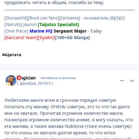
продолжать читать в общем, спасибо за тему.
[Discworld][Rock Lee fans][Gintama] - основатель (8)(5)(2)
[Naruto] Jounin
[Taijutsu Specialist]
[One Piece]
Marine HQ
Sergeant Major
-
Coby
[baccano! team][KyoAni]
[100+Gb Manga]
Цитата
comment_2594957
Статистика автора
Magician
Активные участники
1 Декабря, 2010
15 г
Любителям манги всем в срочном порядке советую
почитать эту манхву. ОЧЕНЬ советую, это то что так долго
мне не хватало. Прочитав огромное количество манги,
посмотрев огромное количество аниме, я могу сказать, что
эта манхва, а также манхва Noblesse (тоже очень советую)
то что очень не хватало долгое время, то что хотел