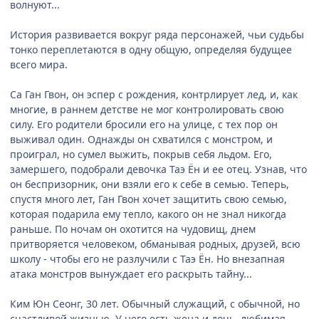
волнуют...
История развивается вокруг ряда персонажей, чьи судьбы
тонко переплетаются в одну общую, определяя будущее
всего мира.
Са Ган Гвон, он эспер с рождения, контрлирует лед, и, как
многие, в раннем детстве не мог контролировать свою
силу. Его родители бросили его на улице, с тех пор он
выживал один. Однажды он схватился с монстром, и
проиграл, но сумел выжить, покрыв себя льдом. Его,
замершего, подобрали девочка Таэ Ён и ее отец. Узнав, что
он беспризорник, они взяли его к себе в семью. Теперь,
спустя много лет, Ган Гвон хочет защитить свою семью,
которая подарила ему тепло, какого он не знал никогда
раньше. По ночам он охотится на чудовищ, днем
притворяется человеком, обманывая родных, друзей, всю
школу - чтобы его не разлучили с Таэ Ён. Но внезапная
атака монстров вынуждает его раскрыть тайну...
Ким Юн Сеонг, 30 лет. Обычный служащий, с обычной, но
счастливой жизнью. У него есть жена и дочь, любимая