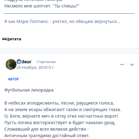
Несмело мне шепчет: "Ты спишь?"
Я как Мэри Поппинс - улетел, но обещаю вернуться...
Цитата
comment_2589224
Статистика автора
Ardeur
Старожилы
20 Ноября, 2010
15 г
АВТОР
Футбольная лихорадка.
В небесах аплодисменты, песни, рвущиеся голоса,
А на земле искры обжигают газон и смотрящих глаза.
О, Боги, верните мяч в сетку этих несчастных ворот!
Пусть логика восторжествует и будет наказан урод,
Сломавший для всех великое действо -
Античным трагедиям достойный ответ.