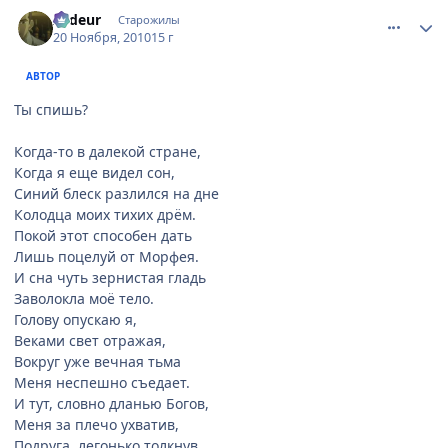
comment_2589217
Статистика автора
Ardeur
Старожилы
20 Ноября, 2010
15 г
АВТОР
Ты спишь?
Когда-то в далекой стране,
Когда я еще видел сон,
Синий блеск разлился на дне
Колодца моих тихих дрём.
Покой этот способен дать
Лишь поцелуй от Морфея.
И сна чуть зернистая гладь
Заволокла моё тело.
Голову опускаю я,
Веками свет отражая,
Вокруг уже вечная тьма
Меня неспешно съедает.
И тут, словно дланью Богов,
Меня за плечо ухватив,
Подруга, легонько толкнув,