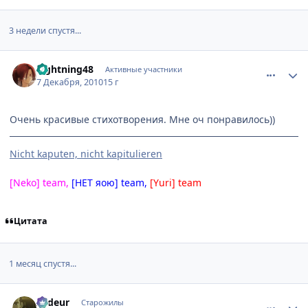
3 недели спустя...
comment_2598868
Статистика автора
Lightning48
Активные участники
7 Декабря, 2010
15 г
Очень красивые стихотворения. Мне оч понравилось))
Nicht kaputen, nicht kapitulieren
[Neko] team,
[НЕТ яою] team,
[Yuri] team
Цитата
1 месяц спустя...
comment_2616009
Статистика автора
Ardeur
Старожилы