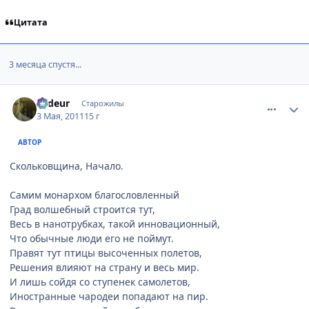
Цитата
3 месяца спустя...
comment_2660992
Статистика автора
Ardeur
Старожилы
3 Мая, 2011
15 г
АВТОР
Скольковщина, Начало.
Самим монархом благословленный
Град волшебный строится тут,
Весь в нанотрубках, такой инновационный,
Что обычные люди его не поймут.
Правят тут птицы высоченных полетов,
Решения влияют на страну и весь мир.
И лишь сойдя со ступенек самолетов,
Иностранные чародеи попадают на пир.