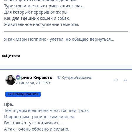
Туристов и местных привыкших зевак,
Для которых перерыв от жары,
Как для здешних кошек и собак,
Живительное наступление темноты.
Я как Мэри Поппинс - улетел, но обещаю вернуться...
Цитата
comment_2619995
Статистика автора
Кирико Кираюто
Супермодераторы
20 Января, 2011
15 г
СУПЕРМОДЕРАТОРЫ
Нра...
Тем шумом волшебным настоящей грозы
И яростным тропическим ливнем,
Вот только тут спотыкаюсь...
А так - очень образно и сильно.