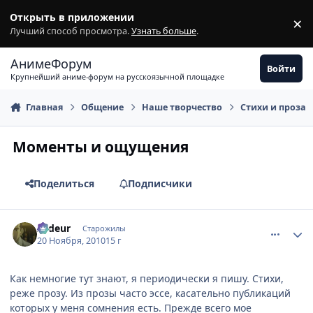
Перейти к содержимому
Открыть в приложении
×
З
Лучший способ просмотра.
Узнать больше
.
АнимеФорум
Войти
Крупнейший аниме-форум на русскоязычной площадке
Главная
Общение
Наше творчество
Стихи и проза
Моменты и ощущения
Поделиться
Подписчики
comment_2589204
Статистика автора
Ardeur
Старожилы
20 Ноября, 2010
15 г
Как немногие тут знают, я периодически я пишу. Стихи,
реже прозу. Из прозы часто эссе, касательно публикаций
которых у меня сомнения есть. Прежде всего мое