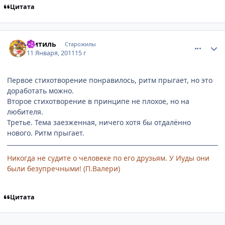
Цитата
comment_2616192
Статистика автора
Митиль
Старожилы
11 Января, 2011
15 г
Первое стихотворение понравилось, ритм прыгает, но это
доработать можно.
Второе стихотворение в принципе не плохое, но на
любителя.
Третье. Тема заезженная, ничего хотя бы отдалённо
нового. Ритм прыгает.
Никогда не судите о человеке по его друзьям. У Иуды они
были безупречными! (П.Валери)
Цитата