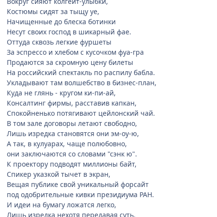
Вокруг сияют колгейт-улыбки,
Костюмы сидят за тыщу уе,
Начищенные до блеска ботинки
Несут своих господ в шикарный фае.
Оттуда сквозь легкие фуршеты
За эспрессо и хлебом с кусочком фуа-гра
Продаются за скромную цену билеты
На российский спектакль по распилу бабла.
Укладывают там волшебство в бизнес-план,
Куда не глянь - кругом ки-пи-ай,
Консалтинг фирмы, расставив капкан,
Спокойненько потягивают цейлонский чай.
В том зале договоры летают свободно,
Лишь изредка становятся они эм-оу-ю,
А так, в кулуарах, чаще полюбовно,
они заключаются со словами "сэнк ю".
К проектору подводят миллионы байт,
Спикер указкой тычет в экран,
Вещая публике свой уникальный форсайт
под одобрительные кивки президиума РАН.
И идеи на бумагу ложатся легко,
Лишь изредка нехотя передавая суть.