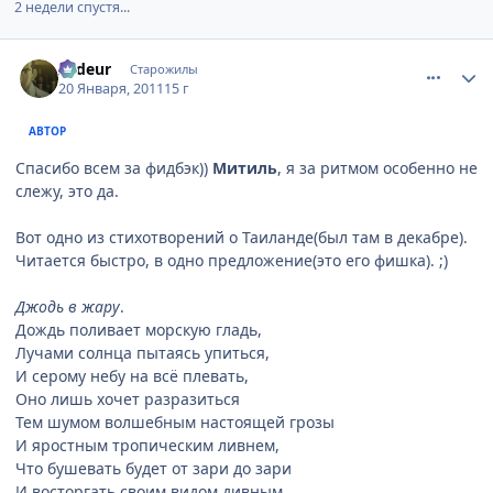
2 недели спустя...
comment_2619988
Статистика автора
Ardeur
Старожилы
20 Января, 2011
15 г
АВТОР
Спасибо всем за фидбэк))
Митиль
, я за ритмом особенно не
слежу, это да.
Вот одно из стихотворений о Таиланде(был там в декабре).
Читается быстро, в одно предложение(это его фишка). ;)
Джодь в жару
.
Дождь поливает морскую гладь,
Лучами солнца пытаясь упиться,
И серому небу на всё плевать,
Оно лишь хочет разразиться
Тем шумом волшебным настоящей грозы
И яростным тропическим ливнем,
Что бушевать будет от зари до зари
И восторгать своим видом дивным,