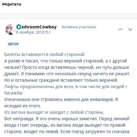
Цитата
comment_2581805
Статистика автора
MushroomCowboy
Активные участники
8 Ноября, 2010
15 г
АВТОР
Билеты вставляются любой стороной
А разве я писал, что только верхней стороной, а с другой
нельзя? Просто когда вставляешь черной, он чуть дольше
думает. Я понимаю что несколько секунд ничего не решит.
Но и остальные граждане вставляют только верхней.
Лифты предназначены для всех, в том числе для людей с
багажём
Изначально они строились именно для инвалидов. Я
исходил из этого.
Из вагона выходят и заходят с любой стороны.
Вот неправда. Я это очень хорошо заметил. Перед линией
входа стоит очередь, из вагона люди выходят по правой
стороне, входят по левой. Если поезд загружен то сначала