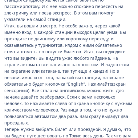
пассажирпотоку. И с нее можно спокойно пересесть на
электричку или поезд-экспресс. В этом вам помогут
указатели на самой станции.
Итак, вы вошли в метро. Не особо важно, через какой
именно вход. С каждой станции выходов целая уйма. Вы
проходите по длинному или короткому переходу, и
оказываетесь у турникетов. Рядом с ними обязательно
стоят автоматы по покупки билетов. Итак, вы подходите.
Что вы видите? Вы видите ужас любого гайдзина. На
экране автомата все написано на японском. И ладно если
на хирагане или катакане, так тут еще и кандзи! Но в
независимости от того, на какой вы станции, на экране
обязательно будет кнопочка ”English”. Нажимайте(экран
сенсорный). Все стало на английском, можно жить. Для
начала давайте разберемся. Если с вами несколько
человек. То нажимаете слева от экрана кнопочку с нужным
количеством человечков. Разница в том, что не нужно
пользоваться автоматом два раза. Вам сразу выдадут два
проездных.
Теперь нужно выбрать билет или проездной. Я думаю, что
вы будете путешествовать по Токио весь день. Так что вам