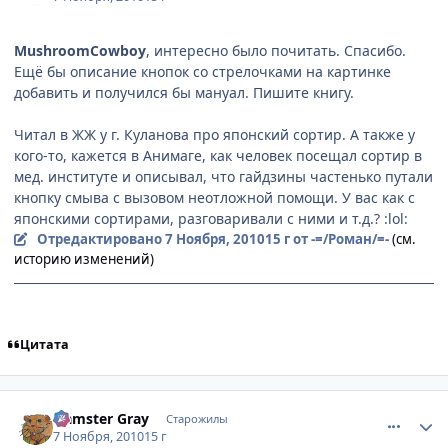
MushroomCowboy
, интересно было почитать. Спасибо.
Ещё бы описание кнопок со стрелочками на картинке
добавить и получился бы мануал. Пишите книгу.
Читал в ЖЖ у г. Куланова про японский сортир. А также у
кого-то, кажется в Анимаге, как человек посещал сортир в
мед. институте и описывал, что гайдзины частенько путали
кнопку смыва с вызовом неотложной помощи. У вас как с
японскими сортирами, разговаривали с ними и т.д.? :lol:
Отредактировано
7 Ноября, 2010
15 г
от -=/Роман/=-
(см.
историю изменений)
Цитата
comment_2581707
Статистика автора
Hamster Gray
Старожилы
7 Ноября, 2010
15 г