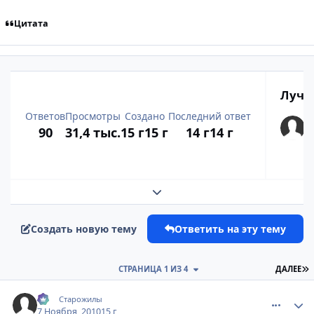
Цитата
Лучш
Ответов
Просмотры
Создано
Последний ответ
90
31,4 тыс.
15 г
15 г
14 г
14 г
Развернуть обзор темы
Создать новую тему
Ответить на эту тему
П
СТРАНИЦА 1 ИЗ 4
ДАЛЕЕ
comment_2581664
Статистика автора
:-)
Старожилы
7 Ноября, 2010
15 г