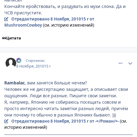
Кончайте еройствовать, и раздувать из мухи слона. Да и
ЧСВ приспустите.
Отредактировано
8 Ноября, 2010
15 г
от
MushroomCowboy
(см. историю изменений)
Цитата
comment_2581947
Статистика автора
:-)
Старожилы
8 Ноября, 2010
15 г
Rambalac
, вам занятся больше нечем?
Человек же не диссертацию защищает, а описывает свои
ощущения. Люди все разные. Пишите свои заметки.
Я, напрмер, Японию не собираюсь посещать совсем и
просто интересно читать заметки разных людей, причём
они почему-то обычно в разных Япониях бывают. )))
Отредактировано
8 Ноября, 2010
15 г
от -=/Роман/=-
(см.
историю изменений)