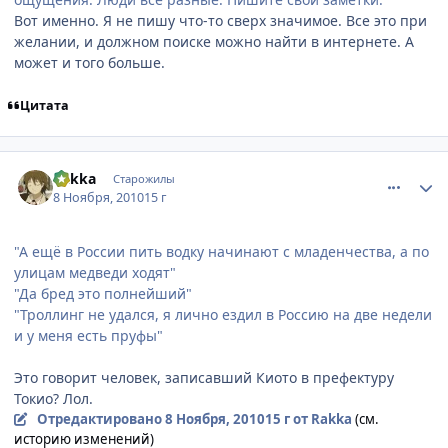
Вот именно. Я не пишу что-то сверх значимое. Все это при
желании, и должном поиске можно найти в интернете. А
может и того больше.
Цитата
comment_2581955
Статистика автора
Rаkka
Старожилы
8 Ноября, 2010
15 г
"А ещё в России пить водку начинают с младенчества, а по
улицам медведи ходят"
"Да бред это полнейший"
"Троллинг не удался, я лично ездил в Россию на две недели
и у меня есть пруфы"
Это говорит человек, записавший Киото в префектуру
Токио? Лол.
Отредактировано
8 Ноября, 2010
15 г
от Rаkka
(см.
историю изменений)