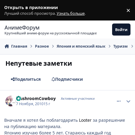
Перейти к содержимому
Открыть в приложении
×
З
Лучший способ просмотра.
Узнать больше
.
АнимеФорум
Войти
Крупнейший аниме-форум на русскоязычной площадке
Главная
Разное
Япония и японский язык
Туризм
Непутевые заметки
Поделиться
Подписчики
comment_2581536
Статистика автора
MushroomCowboy
Активные участники
7 Ноября, 2010
15 г
Вначале я хотел бы поблагодарить
Looter
за разрешение
на публикацию материала.
Японию изучаю более 5 лет. Стараюсь каждый год