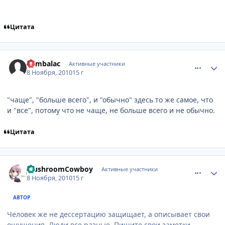
Цитата
comment_2581950
Статистика автора
Rambalac
Активные участники
8 Ноября, 2010
15 г
"чаще", "больше всего", и "обычно" здесь то же самое, что
и "все", потому что не чаще, не больше всего и не обычно.
Цитата
comment_2581953
Статистика автора
MushroomCowboy
Активные участники
8 Ноября, 2010
15 г
АВТОР
Человек же не дессертацию защищает, а описывает свои
ощущения. Люди все разные. Пишите свои заметки.