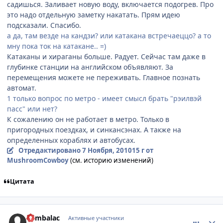
садишься. Заливает новую воду, включается подогрев. Про
это надо отдельную заметку накатать. Прям идею
подсказали. Спасибо.
а да, там везде на кандзи? или катакана встречаеццо? а то
мну пока ток на катакане.. =)
Катаканы и хираганы больше. Радует. Сейчас там даже в
глубинке станции на английском объявляют. За
перемещения можете не переживать. Главное познать
автомат.
1 только вопрос по метро - имеет смысл брать "рэилвэй
пасс" или нет?
К сожалению он не работает в метро. Только в
пригородных поездках, и синкансэнах. А также на
определенных кораблях и автобусах.
Отредактировано
7 Ноября, 2010
15 г
от
MushroomCowboy
(см. историю изменений)
Цитата
comment_2581749
Статистика автора
Rambalac
Активные участники