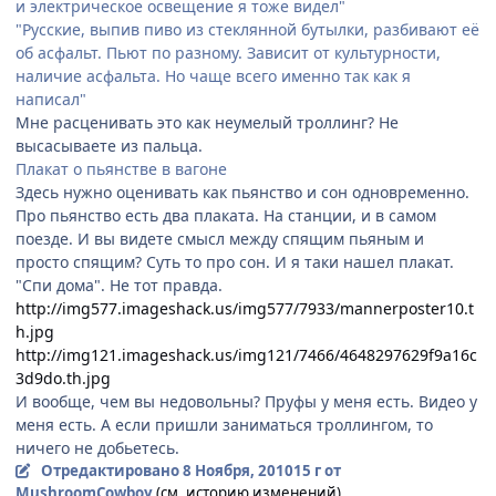
и электрическое освещение я тоже видел"
"Русские, выпив пиво из стеклянной бутылки, разбивают её
об асфальт. Пьют по разному. Зависит от культурности,
наличие асфальта. Но чаще всего именно так как я
написал"
Мне расценивать это как неумелый троллинг? Не
высасываете из пальца.
Плакат о пьянстве в вагоне
Здесь нужно оценивать как пьянство и сон одновременно.
Про пьянство есть два плаката. На станции, и в самом
поезде. И вы видете смысл между спящим пьяным и
просто спящим? Суть то про сон. И я таки нашел плакат.
"Спи дома". Не тот правда.
http://img577.imageshack.us/img577/7933/mannerposter10.t
h.jpg
http://img121.imageshack.us/img121/7466/4648297629f9a16c
3d9do.th.jpg
И вообще, чем вы недовольны? Пруфы у меня есть. Видео у
меня есть. А если пришли заниматься троллингом, то
ничего не добьетесь.
Отредактировано
8 Ноября, 2010
15 г
от
MushroomCowboy
(см. историю изменений)