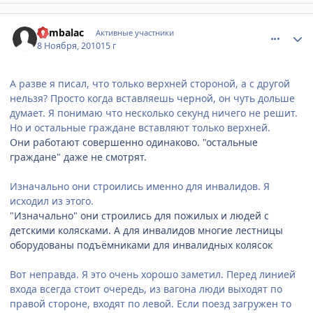
comment_2581819
Статистика автора
Rambalac
Активные участники
8 Ноября, 2010
15 г
А разве я писал, что только верхней стороной, а с другой
нельзя? Просто когда вставляешь черной, он чуть дольше
думает. Я понимаю что несколько секунд ничего не решит.
Но и остальные граждане вставляют только верхней.
Они работают совершенно одинаково. "остальные
граждане" даже не смотрят.
Изначально они строились именно для инвалидов. Я
исходил из этого.
"Изначально" они строились для пожилых и людей с
детскими колясками. А для инвалидов многие лестницы
оборудованы подъёмниками для инвалидных колясок
Вот неправда. Я это очень хорошо заметил. Перед линией
входа всегда стоит очередь, из вагона люди выходят по
правой стороне, входят по левой. Если поезд загружен то