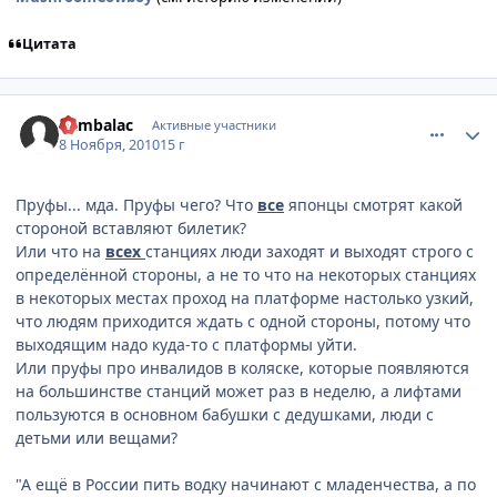
Цитата
comment_2581932
Статистика автора
Rambalac
Активные участники
8 Ноября, 2010
15 г
Пруфы... мда. Пруфы чего? Что
все
японцы смотрят какой
стороной вставляют билетик?
Или что на
всех
станциях люди заходят и выходят строго с
определённой стороны, а не то что на некоторых станциях
в некоторых местах проход на платформе настолько узкий,
что людям приходится ждать с одной стороны, потому что
выходящим надо куда-то с платформы уйти.
Или пруфы про инвалидов в коляске, которые появляются
на большинстве станций может раз в неделю, а лифтами
пользуются в основном бабушки с дедушками, люди с
детьми или вещами?
"А ещё в России пить водку начинают с младенчества, а по