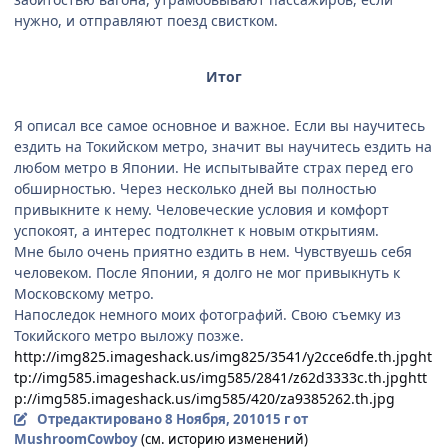
нужно, и отправляют поезд свистком.
Итог
Я описал все самое основное и важное. Если вы научитесь
ездить на Токийском метро, значит вы научитесь ездить на
любом метро в Японии. Не испытывайте страх перед его
обширностью. Через несколько дней вы полностью
привыкните к нему. Человеческие условия и комфорт
успокоят, а интерес подтолкнет к новым открытиям.
Мне было очень приятно ездить в нем. Чувствуешь себя
человеком. После Японии, я долго не мог привыкнуть к
Московскому метро.
Напоследок немного моих фотографий. Свою съемку из
Токийского метро выложу позже.
http://img825.imageshack.us/img825/3541/y2cce6dfe.th.jpg
ht
tp://img585.imageshack.us/img585/2841/z62d3333c.th.jpg
htt
p://img585.imageshack.us/img585/420/za9385262.th.jpg
Отредактировано
8 Ноября, 2010
15 г
от
MushroomCowboy
(см. историю изменений)