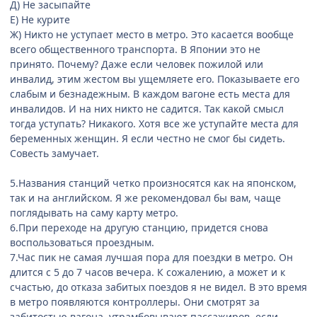
Д) Не засыпайте
Е) Не курите
Ж) Никто не уступает место в метро. Это касается вообще
всего общественного транспорта. В Японии это не
принято. Почему? Даже если человек пожилой или
инвалид, этим жестом вы ущемляете его. Показываете его
слабым и безнадежным. В каждом вагоне есть места для
инвалидов. И на них никто не садится. Так какой смысл
тогда уступать? Никакого. Хотя все же уступайте места для
беременных женщин. Я если честно не смог бы сидеть.
Совесть замучает.
5.Названия станций четко произносятся как на японском,
так и на английском. Я же рекомендовал бы вам, чаще
поглядывать на саму карту метро.
6.При переходе на другую станцию, придется снова
воспользоваться проездным.
7.Час пик не самая лучшая пора для поездки в метро. Он
длится с 5 до 7 часов вечера. К сожалению, а может и к
счастью, до отказа забитых поездов я не видел. В это время
в метро появляются контроллеры. Они смотрят за
забитостью вагона, утрамбовывают пассажиров, если