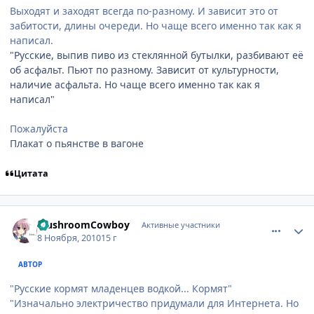
Выходят и заходят всегда по-разному. И зависит это от
забитости, длины очереди. Но чаще всего именно так как я
написал.
"Русские, выпив пиво из стеклянной бутылки, разбивают её
об асфальт. Пьют по разному. Зависит от культурности,
наличие асфальта. Но чаще всего именно так как я
написал"
Пожалуйста
Плакат о пьянстве в вагоне
Цитата
comment_2581911
Статистика автора
MushroomCowboy
Активные участники
8 Ноября, 2010
15 г
АВТОР
"Русские кормят младенцев водкой... Кормят"
"Изначально электричество придумали для Интернета. Но