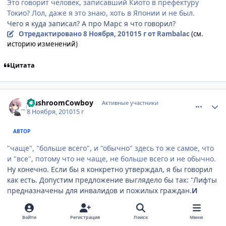
Это говорит человек, записавший Киото в префектуру
Токио? Лол, даже я это знаю, хоть в Японии и не был.
Чего я куда записал? А про Марс я что говорил?
Отредактировано
8 Ноября, 2010
15 г
от Rambalac
(см.
историю изменений)
Цитата
comment_2581961
Статистика автора
MushroomCowboy
Активные участники
8 Ноября, 2010
15 г
АВТОР
"чаще", "больше всего", и "обычно" здесь то же самое, что
и "все", потому что не чаще, не больше всего и не обычно.
Ну конечно. Если бы я конкретно утверждал, я бы говорил
как есть. Допустим предложение выглядело бы так: "Лифты
предназначены для инвалидов и пожилых граждан.
И
только они ими пользуются
".Я такого не писал.
Сделовательно это не
"все"
. А вообще спасибо за спор.
Войти
Регистрация
Поиск
Меню
Изрядно доставили. Только раздувать не надо было.