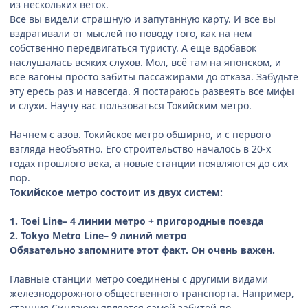
из нескольких веток.
Все вы видели страшную и запутанную карту. И все вы
вздрагивали от мыслей по поводу того, как на нем
собственно передвигаться туристу. А еще вдобавок
наслушалась всяких слухов. Мол, всё там на японском, и
все вагоны просто забиты пассажирами до отказа. Забудьте
эту ересь раз и навсегда. Я постараюсь развеять все мифы
и слухи. Научу вас пользоваться Токийским метро.
Начнем с азов. Токийское метро обширно, и с первого
взгляда необъятно. Его строительство началось в 20-х
годах прошлого века, а новые станции появляются до сих
пор.
Токийское метро состоит из двух систем:
1. Toei Line– 4 линии метро + пригородные поезда
2. Tokyo Metro Line– 9 линий метро
Обязательно запомните этот факт. Он очень важен.
Главные станции метро соединены с другими видами
железнодорожного общественного транспорта. Например,
станция Синдзюку является самой забитой по