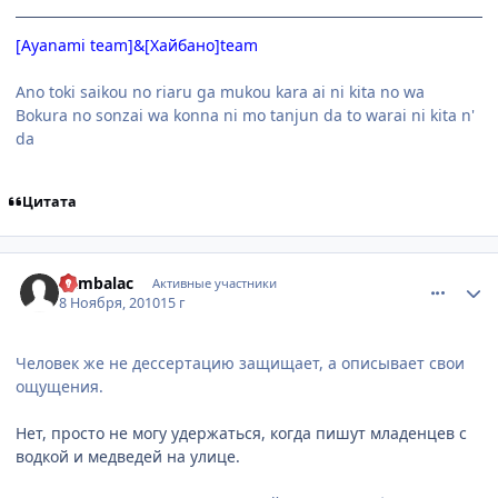
[Ayanami team]&
[Хайбано]team
Ano toki saikou no riaru ga mukou kara ai ni kita no wa
Bokura no sonzai wa konna ni mo tanjun da to warai ni kita n'
da
Цитата
comment_2581958
Статистика автора
Rambalac
Активные участники
8 Ноября, 2010
15 г
Человек же не дессертацию защищает, а описывает свои
ощущения.
Нет, просто не могу удержаться, когда пишут младенцев с
водкой и медведей на улице.