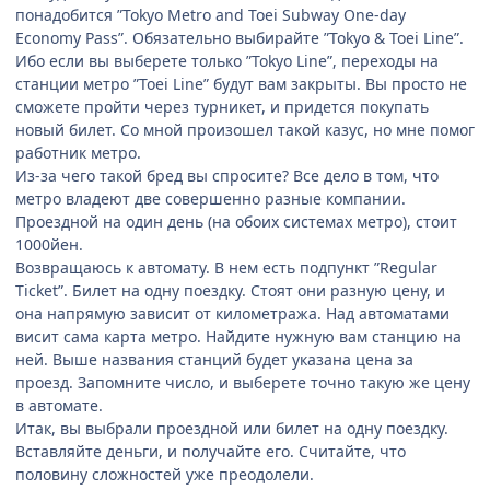
понадобится ”Tokyo Metro and Toei Subway One-day
Economy Pass”. Обязательно выбирайте ”Tokyo & Toei Line”.
Ибо если вы выберете только ”Tokyo Line”, переходы на
станции метро ”Toei Line” будут вам закрыты. Вы просто не
сможете пройти через турникет, и придется покупать
новый билет. Со мной произошел такой казус, но мне помог
работник метро.
Из-за чего такой бред вы спросите? Все дело в том, что
метро владеют две совершенно разные компании.
Проездной на один день (на обоих системах метро), стоит
1000йен.
Возвращаюсь к автомату. В нем есть подпункт ”Regular
Ticket”. Билет на одну поездку. Стоят они разную цену, и
она напрямую зависит от километража. Над автоматами
висит сама карта метро. Найдите нужную вам станцию на
ней. Выше названия станций будет указана цена за
проезд. Запомните число, и выберете точно такую же цену
в автомате.
Итак, вы выбрали проездной или билет на одну поездку.
Вставляйте деньги, и получайте его. Считайте, что
половину сложностей уже преодолели.