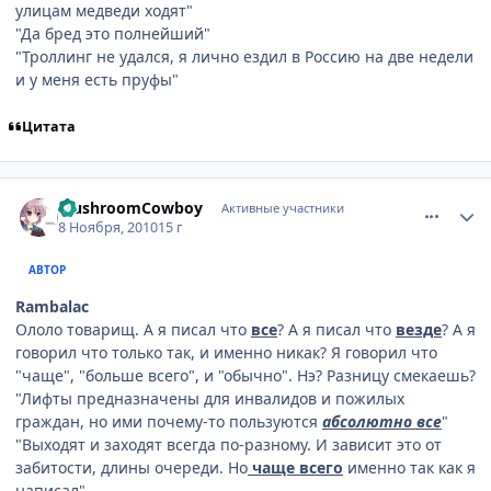
улицам медведи ходят"
"Да бред это полнейший"
"Троллинг не удался, я лично ездил в Россию на две недели
и у меня есть пруфы"
Цитата
comment_2581944
Статистика автора
MushroomCowboy
Активные участники
8 Ноября, 2010
15 г
АВТОР
Rambalac
Ололо товарищ. А я писал что
все
? А я писал что
везде
? А я
говорил что только так, и именно никак? Я говорил что
"чаще", "больше всего", и "обычно". Нэ? Разницу смекаешь?
"Лифты предназначены для инвалидов и пожилых
граждан, но ими почему-то пользуются
абсолютно все
"
"Выходят и заходят всегда по-разному. И зависит это от
забитости, длины очереди. Но
чаще всего
именно так как я
написал"