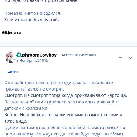
Ни одного плаката про засыпание.
При мне никто не садился.
Значит вагон был пустой.
Цитата
comment_2581846
Статистика автора
MushroomCowboy
Активные участники
8 Ноября, 2010
15 г
АВТОР
Они работают совершенно одинаково. "остальные
граждане" даже не смотрят.
Смотрят. Не смотрят тогда когда прикладывают карточку.
"Изначально" они строились для пожилых и людей с
детскими колясками.
Верно. Но и людей с ограниченными возможностями я
тоже видел.
Где же вы таких волшебных очередей насмотрелись? По
нормальному все ждут когда все выйдут, ждут по обеим