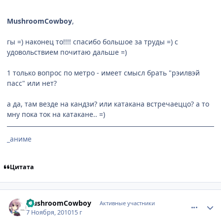
MushroomCowboy
,
гы =) наконец то!!!! спасибо большое за труды =) с
удовольствием почитаю дальше =)
1 только вопрос по метро - имеет смысл брать "рэилвэй
пасс" или нет?
а да, там везде на кандзи? или катакана встречаеццо? а то
мну пока ток на катакане.. =)
_аниме
Цитата
comment_2581710
Статистика автора
MushroomCowboy
Активные участники
7 Ноября, 2010
15 г