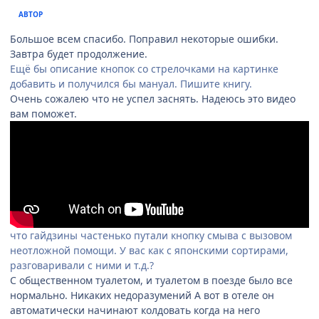
АВТОР
Большое всем спасибо. Поправил некоторые ошибки.
Завтра будет продолжение.
Ещё бы описание кнопок со стрелочками на картинке
добавить и получился бы мануал. Пишите книгу.
Очень сожалею что не успел заснять. Надеюсь это видео
вам поможет.
что гайдзины частенько путали кнопку смыва с вызовом
неотложной помощи. У вас как с японскими сортирами,
разговаривали с ними и т.д.?
С общественном туалетом, и туалетом в поезде было все
нормально. Никаких недоразумений А вот в отеле он
автоматически начинают колдовать когда на него