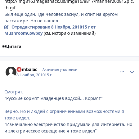
http://img816.imageshack.us/img816/8817/manner200812pic.
th.gif
Был еще один. Где человек заснул, и спит на другом
пассажире. Но не нашел.
Отредактировано
8 Ноября, 2010
15 г
от
MushroomCowboy
(см. историю изменений)
Цитата
comment_2581900
Статистика автора
Rambalac
Активные участники
8 Ноября, 2010
15 г
Смотрят.
"Русские кормят младенцев водкой... Кормят"
Верно. Но и людей с ограниченными возможностями я
тоже видел.
"Изначально электричество придумали для Интернета. Но
и электрическое освещение я тоже видел"