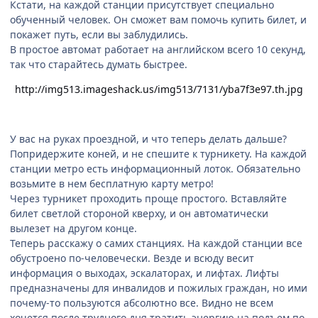
Кстати, на каждой станции присутствует специально
обученный человек. Он сможет вам помочь купить билет, и
покажет путь, если вы заблудились.
В простое автомат работает на английском всего 10 секунд,
так что старайтесь думать быстрее.
http://img513.imageshack.us/img513/7131/yba7f3e97.th.jpg
У вас на руках проездной, и что теперь делать дальше?
Попридержите коней, и не спешите к турникету. На каждой
станции метро есть информационный лоток. Обязательно
возьмите в нем бесплатную карту метро!
Через турникет проходить проще простого. Вставляйте
билет светлой стороной кверху, и он автоматически
вылезет на другом конце.
Теперь расскажу о самих станциях. На каждой станции все
обустроено по-человечески. Везде и всюду весит
информация о выходах, эскалаторах, и лифтах. Лифты
предназначены для инвалидов и пожилых граждан, но ими
почему-то пользуются абсолютно все. Видно не всем
хочется после трудного дня тратить энергию на подъем по