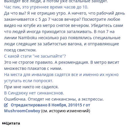
выходят все люди, а потом уже остальные заходят.
Час пик, это утреннее время часов до 10.
Да что вы? Я не отрицаю утро. А ничего, что рабочий день
заканчивается с 5 до 7 часов вечера? Посмотрите любое
видео на ютубе из метро снятое вечером. Убедитесь сами
что людей иногда приходится заталкивать. В пол 7 на
линии Namboku несколько раз появлялись специальные
люди следящие за забитостью вагона, и отправляющие
поезд свистком.
С какой стати "не засыпайте"?
Это не строгое правило. А рекомендация. В метро висит
множество плакатов с ними.
На места для инвалидов садятся все и именно их нужно
уступать если попросят.
При мне никто не садился.
В Синдзюку нет синкансэнов.
Ошибочка. Отходят не синкансэны, а экспрессы.
Отредактировано
8 Ноября, 2010
15 г
от
MushroomCowboy
(см. историю изменений)
Цитата