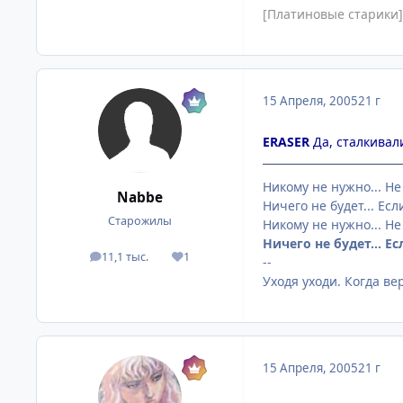
[Платиновые старики]
15 Апреля, 2005
21 г
ERASER
Да, сталкивал
Никому не нужно... Не
Nabbe
Ничего не будет... Если
Старожилы
Никому не нужно... Не
Ничего не будет... Ес
11,1 тыс.
1
посты
Репутация
--
Уходя уходи. Когда ве
15 Апреля, 2005
21 г