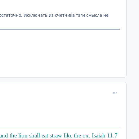
остаточно. Исключать из счетчика тэги смысла не
comment_295
d the lion shall eat straw like the ox. Isaiah 11:7