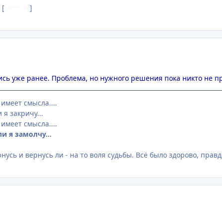
[
НИНЗЫ
]
ись уже ранее. Проблема, но нужного решения пока никто не пр
 имеет смысла....
 я закричу...
 имеет смысла....
ли я замолчу...
рнусь и вернусь ли - на то воля судьбы. Всё было здорово, правд