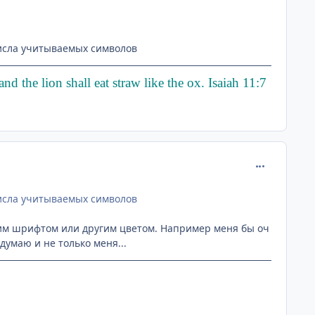
числа учитываемых символов
d the lion shall eat straw like the ox. Isaiah 11:7
comment_295
числа учитываемых символов
шим шрифтом или другим цветом. Например меня бы оч
думаю и не только меня...