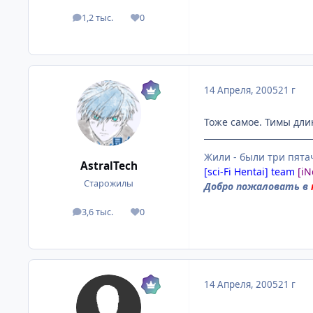
1,2 тыс.
0
посты
Репутация
14 Апреля, 2005
21 г
Тоже самое. Тимы дли
Жили - были три пятач
AstralTech
[sci-Fi Hentai] team
[i
Старожилы
Добро пожаловать в
3,6 тыс.
0
посты
Репутация
14 Апреля, 2005
21 г