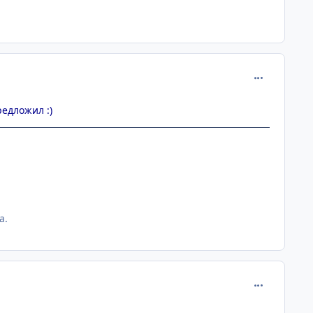
comment_295
едложил :)
а.
comment_295