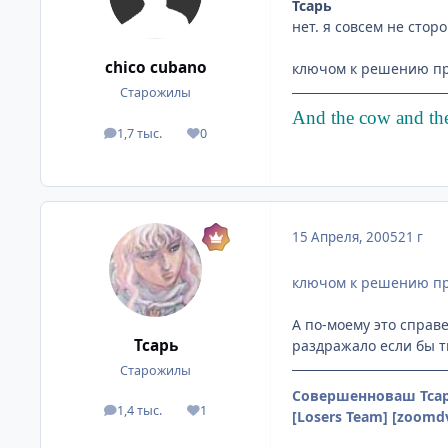
Тсарь
нет. я совсем не сторо
chico cubano
ключом к решению про
Старожилы
And the cow and the 
1,7 тыс.
0
посты
Репутация
15 Апреля, 2005
21 г
ключом к решению про
А по-моему это справ
Тсарь
раздражало если бы т
Старожилы
Совершенноваш Тсар
1,4 тыс.
1
посты
Репутация
[Losers Team] [zoomd