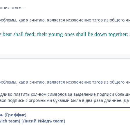
нник этого...
блемы, как я считаю, является исключение тэгов из общего 
bear shall feed; their young ones shall lie down together: an
блемы, как я считаю, является исключение тэгов из общего 
едливо платить кол-вом символов за выделение подписи боль
воя подпись с огромными буквами была в два раза длиннее. Да 
ь (Гриффис)
vich team] [Лисий Ийадъ team]