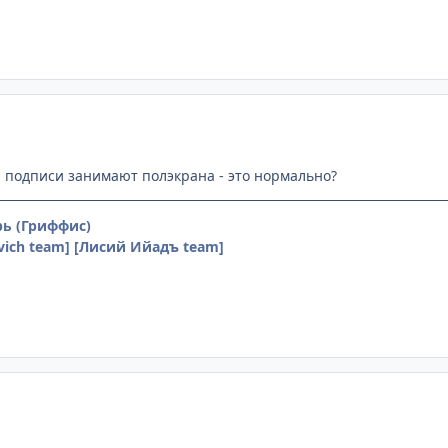
а подписи занимают полэкрана - это нормально?
ь (Гриффис)
vich team] [Лисий Ийадъ team]