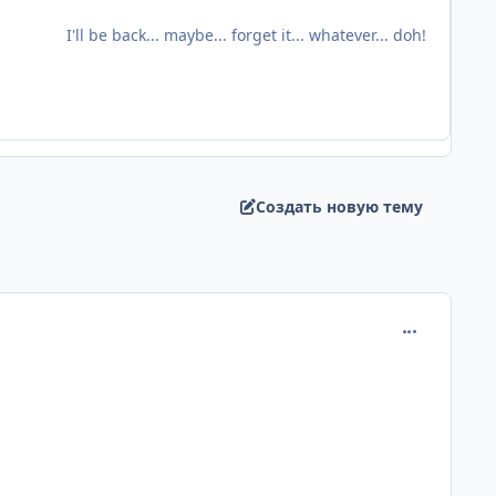
I'll be back... maybe... forget it... whatever... doh!
Создать новую тему
comment_294