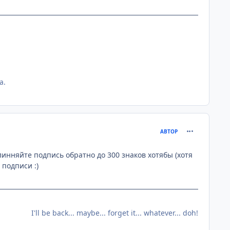
а.
comment_295
АВТОР
линняйте подпись обратно до 300 знаков хотябы (хотя
 подписи :)
I'll be back... maybe... forget it... whatever... doh!