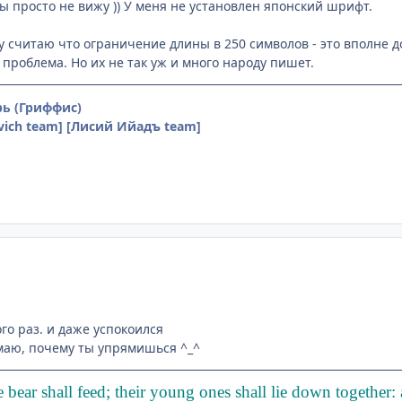
 просто не вижу )) У меня не установлен японский шрифт.
 считаю что ограничение длины в 250 символов - это вполне д
 проблема. Но их не так уж и много народу пишет.
ь (Гриффис)
vich team] [Лисий Ийадъ team]
го раз. и даже успокоился
маю, почему ты упрямишься ^_^
bear shall feed; their young ones shall lie down together: an