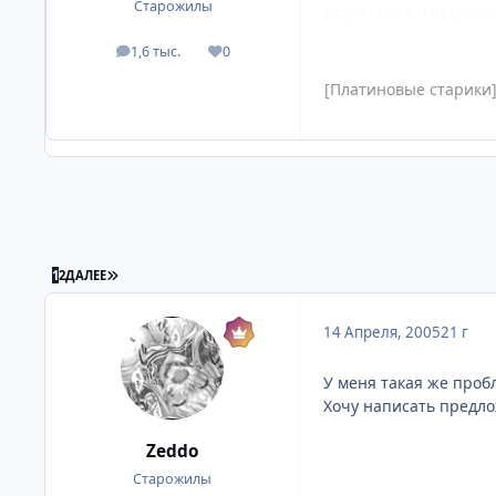
Старожилы
встретимся в астрале
1,6 тыс.
0
посты
Репутация
[Платиновые старики
ПОСЛЕДНЯЯ СТРАНИЦА
1
2
ДАЛЕЕ
14 Апреля, 2005
21 г
У меня такая же проб
Хочу написать предло
Zeddo
Старожилы