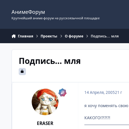
Перейти к содержимому
АнимеФорум
Крупнейший аниме-форум на русскоязычной площадке
Главная
Проекты
О форуме
Подпись... мля
Подпись... мля
14 Апреля, 2005
21 г
я хочу поменять свою
КАКОГО!?!?!?!
ERASER