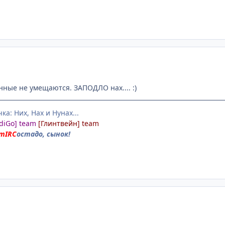
нные не умещаются. ЗАПОДЛО нах.... :)
ка: Них, Нах и Нунах...
NdiGo] team
[Глинтвейн] team
mIRC
остадо, сынок!