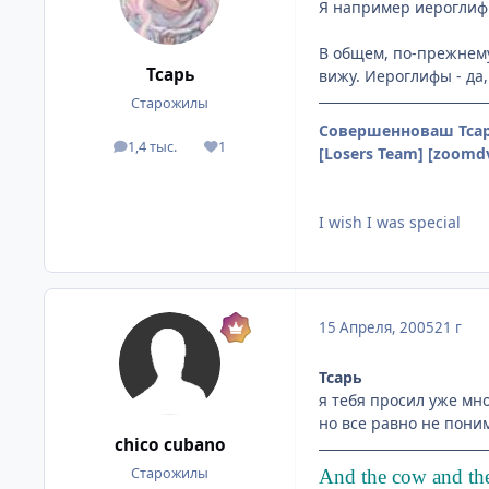
Я например иероглифы
В общем, по-прежнему
Тсарь
вижу. Иероглифы - да,
Старожилы
Совершенноваш Тсар
1,4 тыс.
1
посты
Репутация
[Losers Team] [zoomd
I wish I was special
15 Апреля, 2005
21 г
Тсарь
я тебя просил уже мно
но все равно не пони
chico cubano
Старожилы
And the cow and the 