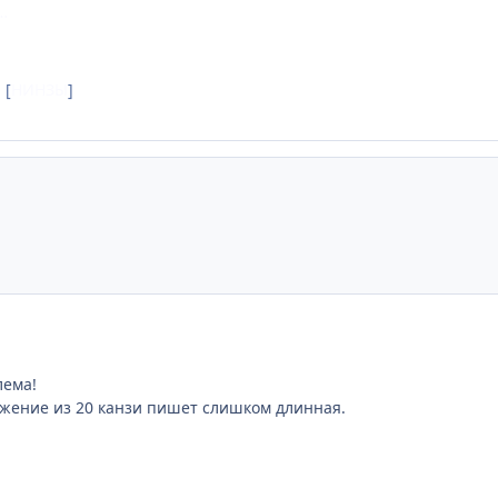
…
]
[
НИНЗЫ
]
лема!
жение из 20 канзи пишет слишком длинная.