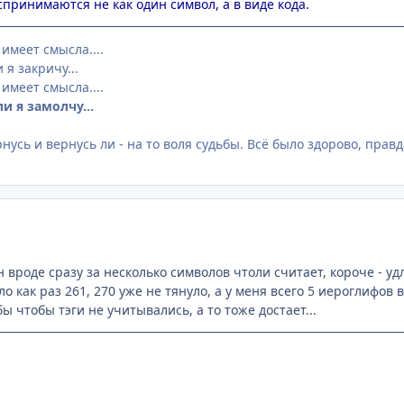
спринимаются не как один символ, а в виде кода.
 имеет смысла....
 я закричу...
 имеет смысла....
ли я замолчу...
рнусь и вернусь ли - на то воля судьбы. Всё было здорово, правд
 вроде сразу за несколько символов чтоли считает, короче - уд
о как раз 261, 270 уже не тянуло, а у меня всего 5 иероглифов в
ы чтобы тэги не учитывались, а то тоже достает...
…