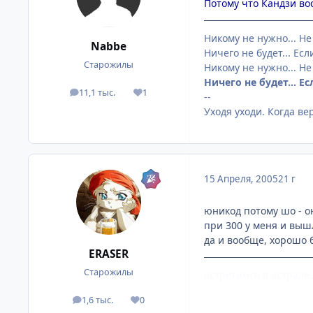
Потому что Кандзи во
Никому не нужно... Не
Nabbe
Ничего не будет... Если
Старожилы
Никому не нужно... Не
Ничего не будет... Ес
11,1 тыс.
1
посты
Репутация
--
Уходя уходи. Когда ве
15 Апреля, 2005
21 г
юникод потому шо - он
при 300 у меня и вышл
да и вообще, хорошо б
ERASER
Старожилы
встретимся в астрале
1,6 тыс.
0
посты
Репутация