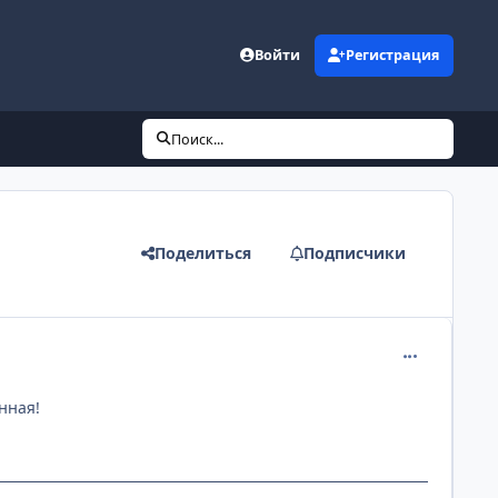
Войти
Регистрация
Поиск...
Поделиться
Подписчики
comment_294
нная!