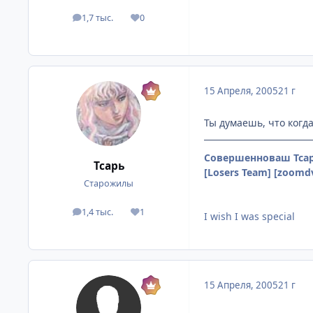
1,7 тыс.
0
посты
Репутация
15 Апреля, 2005
21 г
Ты думаешь, что когд
Совершенноваш Тсар
Тсарь
[Losers Team] [zoomd
Старожилы
1,4 тыс.
1
посты
Репутация
I wish I was special
15 Апреля, 2005
21 г