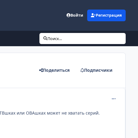
Войти
Регистрация
Поиск...
Поделиться
Подписчики
comment_235
х ТВшках или ОВАшках может не хватать серий.