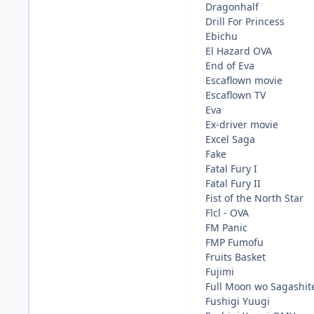
Dragonhalf
Drill For Princess
Ebichu
El Hazard OVA
End of Eva
Escaflown movie
Escaflown TV
Eva
Ex-driver movie
Excel Saga
Fake
Fatal Fury I
Fatal Fury II
Fist of the North Star
Flcl - OVA
FM Panic
FMP Fumofu
Fruits Basket
Fujimi
Full Moon wo Sagashit
Fushigi Yuugi