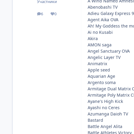
A Wind Named Amnesi
Участники
Abenobashi TV
Adieu Galaxy Express 
6
0
посты
Репутация
Agent Aika OVA
Ah! My Goddess the m
Ai no Kusabi
Akira
AMON saga
Angel Sanctuary OVA
Angelic Layer TV
Animatrix
Apple seed
Aquarian Age
Argento soma
Armitage Dual Matrix 
Armitage Poly Matrix 
Ayane's High Kick
Ayashi no Ceres
Azumanga Daioh TV
Bastard
Battle Angel Alita
Battle Athletes Victory