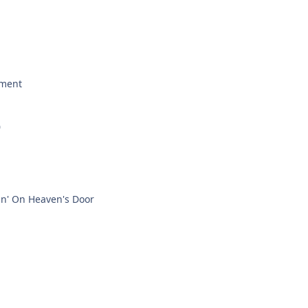
sment
0
n' On Heaven's Door