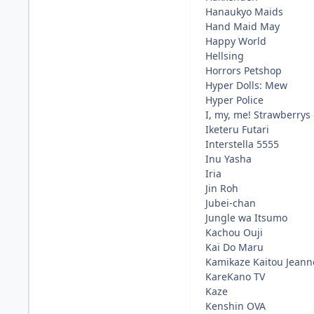
Hanaukyo Maids
Hand Maid May
Happy World
Hellsing
Horrors Petshop
Hyper Dolls: Mew
Hyper Police
I, my, me! Strawberrys
Iketeru Futari
Interstella 5555
Inu Yasha
Iria
Jin Roh
Jubei-chan
Jungle wa Itsumo
Kachou Ouji
Kai Do Maru
Kamikaze Kaitou Jeann
KareKano TV
Kaze
Kenshin OVA