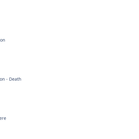
con
on - Death
ere