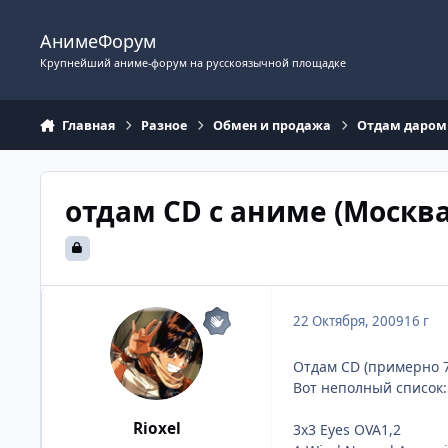
Перейти к содержимому
АнимеФорум
Крупнейший аниме-форум на русскоязычной площадке
Главная
Разное
Обмен и продажа
Отдам даром
отдам CD с аниме (Москва
22 Октября, 2009
16 г
Отдам CD (примерно 7
Вот неполный список:
Rioxel
3x3 Eyes OVA1,2