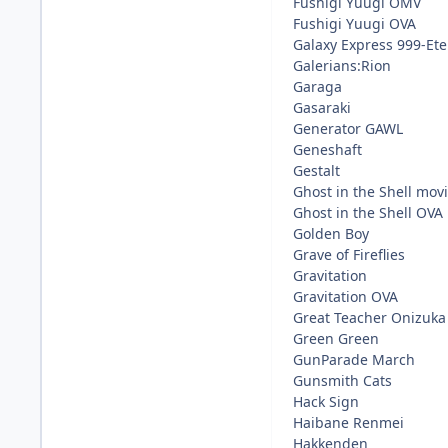
Fushigi Yuugi OMV
Fushigi Yuugi OVA
Galaxy Express 999-Et
Galerians:Rion
Garaga
Gasaraki
Generator GAWL
Geneshaft
Gestalt
Ghost in the Shell mov
Ghost in the Shell OVA
Golden Boy
Grave of Fireflies
Gravitation
Gravitation OVA
Great Teacher Onizuka
Green Green
GunParade March
Gunsmith Cats
Hack Sign
Haibane Renmei
Hakkenden