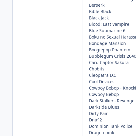
Berserk
Bible Black
Black Jack
Blood: Last Vampire
Blue Submarine 6
Boku no Sexual Haras
Bondage Mansion
Boogiepop Phantom
Bubblegum Crisis 204
Card Captor Sakura
Chobits
Cleopatra D.C
Cool Devices
Cowboy Bebop - Knocki
Cowboy Bebop
Dark Stalkers Revenge
Darkside Blues
Dirty Pair
Dna^2
Dominion Tank Police
Dragon pink