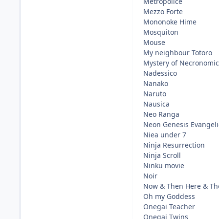
Metropolice
Mezzo Forte
Mononoke Hime
Mosquiton
Mouse
My neighbour Totoro
Mystery of Necronomi
Nadessico
Nanako
Naruto
Nausica
Neo Ranga
Neon Genesis Evangeli
Niea under 7
Ninja Resurrection
Ninja Scroll
Ninku movie
Noir
Now & Then Here & Th
Oh my Goddess
Onegai Teacher
Onegai Twins