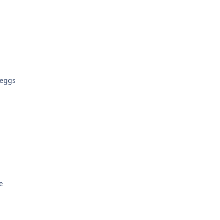
 eggs
e