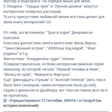
Мастер и Маргарита" на порядок выше для меня.
У Лондона - "Сердца трёх" и "Лунная долина" кажутся
интереснее полярных рассказов.
То есть присутствие любовной линии всё-таки делает для
меня книгу интересней :lol:
От себя, шо вспомнила: "Трое в лодке" Джерома из
классики.
Классика фантастики: много-много книг Жюль Верна -
"Таинственный остров", "20000лье под водой", "Флаг
родины" и т.д.
Фантастика: "Координаты чудес" Шекли.
Псевдоисторическая, но блин интересная римская серия
Маккалоу, из которой читала "Первый человек в Риме",
"Венец из трав", "Фавориты Фортуны".
Ещё "Двенадцать стульев" и "Золотой телёнок" (хоть там и
была Зося Синицкая, самое интересное было до неё).
Серия о финансисте Драйзера, вот токо не помню всю ли я
её прочитала.
Отредактировано
12 Сентября, 2009
16 г
от Seagull
(см.
историю изменений)