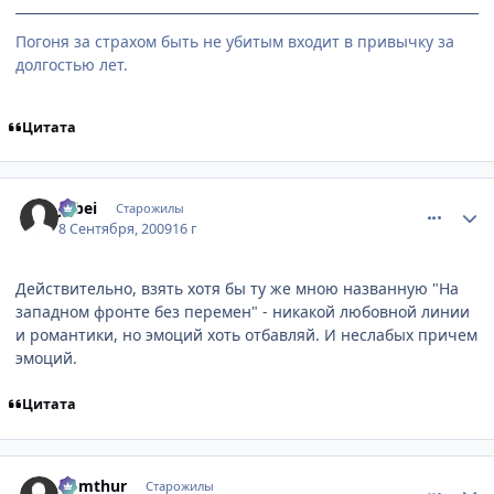
Погоня за страхом быть не убитым входит в привычку за
долгостью лет.
Цитата
comment_2330326
Статистика автора
Jubei
Старожилы
8 Сентября, 2009
16 г
Действительно, взять хотя бы ту же мною названную "На
западном фронте без перемен" - никакой любовной линии
и романтики, но эмоций хоть отбавляй. И неслабых причем
эмоций.
Цитата
comment_2330595
Статистика автора
Komthur
Старожилы