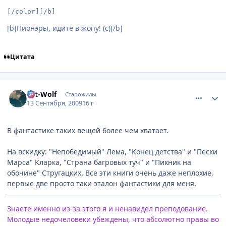
[/color][/b]
[b]Пионэры, идите в жопу! (с)[/b]
Цитата
comment_2334126
Статистика автора
Art-Wolf
Старожилы
13 Сентября, 2009
16 г
В фантастике таких вещей более чем хватает.
На вскидку: "Непобедимый" Лема, "Конец детства" и "Пески
Марса" Кларка, "Страна багровых туч" и "Пикник на
обочине" Стругацких. Все эти книги очень даже неплохие,
первые две просто таки эталон фантастики для меня.
Знаете именно из-за этого я и ненавидел преподование.
Молодые недочеловеки убеждены, что абсолютно правы во