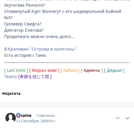
Акутагава Рюноскэ?
Упомянутый Курт Воннегут с его шедевральной Бойней
№5?
Гулливер Свифта?
Диктатор Снегова?
Продолжать можно очень долго...
В.Крапивин "Острова и капитаны".
Есть история с Гаем.
[ Last Exile ]
[ Моран жив! ]
[ Fallout ]
[
Админы
]
[ Дядьки ]
Teams
[奇跡を信じて団 ]
Цитата
comment_2333241
Статистика автора
Riname
Старожилы
12 Сентября, 2009
16 г