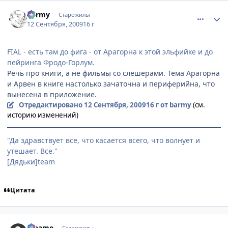
comment_2333209
Статистика автора
barmy
Старожилы
12 Сентября, 2009
16 г
FIAL - есть там до фига - от Арагорна к этой эльфийке и до
пейринга Фродо-Горлум.
Речь про книги, а не фильмы со слешерами. Тема Арагорна
и Арвен в книге настолько зачаточна и периферийна, что
вынесена в приложение.
Отредактировано
12 Сентября, 2009
16 г
от barmy
(см.
историю изменений)
"Да здравствует все, что касается всего, что волнует и
утешает. Все."
[Дядьки]team
Цитата
comment_2333230
Статистика автора
Riname
Старожилы