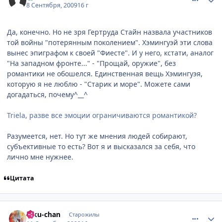
8 Сентября, 2009
16 г
Да, конечно. Но не зря Гертруда Стайн назвала участников
той войны "потерянным поколением". Хэмингуэй эти слова
вынес эпиграфом к своей "Фиесте". И у него, кстати, аналог
"На западном фронте..." - "Прощай, оружие", без
романтики не обошелся. Единственная вещь Хэмингуэя,
которую я не люблю - "Старик и море". Можете сами
догадаться, почему^__^
Triela, разве все эмоции ограничиваются романтикой?
Разумеется, нет. Но тут же мнения людей собирают,
субъективные то есть? Вот я и высказался за себя, что
лично мне нужнее.
Цитата
comment_2332671
Статистика автора
Riku-chan
Старожилы