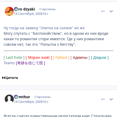
comment_2334815
Статистика автора
niiro dzyaki
Старожилы
14 Сентября, 2009
16 г
Ну тогда на замену "Улитка на склоне" их же
Могу спутать с "Беспокойством", но в одном из них вроде
какая-то романтик стори имеется. Где у них романтики
совсем нет, так это "Попытка к бегству".
[ Last Exile ]
[ Моран жив! ]
[ Fallout ]
[
Админы
]
[ Дядьки ]
Teams
[奇跡を信じて団 ]
Цитата
comment_2334850
Статистика автора
Komthur
Старожилы
14 Сентября, 2009
16 г
Всегда считал единственным недостатком книг Стругацких