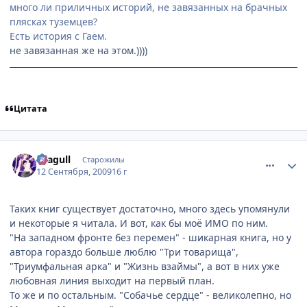
много ли приличных историй, не завязанных на брачных
плясках туземцев?
Есть история с Гаем.
не завязанная же на этом.))))
Цитата
comment_2333717
Статистика автора
Seagull
Старожилы
12 Сентября, 2009
16 г
Таких книг существует достаточно, много здесь упомянули
и некоторые я читала. И вот, как бы моё ИМО по ним.
"На западном фронте без перемен" - шикарная книга, но у
автора гораздо больше люблю "Три товарища",
"Триумфальная арка" и "Жизнь взаймы", а вот в них уже
любовная линия выходит на первый план.
То же и по остальным. "Собачье сердце" - великолепно, но