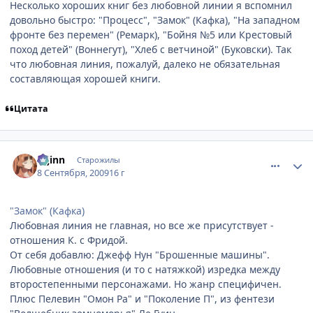
Несколько хороших книг без любовной линии я вспомнил
довольно быстро: "Процесс", "Замок" (Кафка), "На западном
фронте без перемен" (Ремарк), "Бойня №5 или Крестовый
поход детей" (Воннегут), "Хлеб с ветчиной" (Буковски). Так
что любовная линия, пожалуй, далеко не обязательная
составляющая хорошей книги.
Цитата
comment_2330025
Статистика автора
u-jinn
Старожилы
8 Сентября, 2009
16 г
"Замок" (Кафка)
Любовная линия не главная, но все же присутствует -
отношения К. с Фридой.
От себя добавлю: Джефф Нун "Брошенные машины".
Любовные отношения (и то с натяжкой) изредка между
второстепенными персонажами. Но жанр специфичен.
Плюс Пелевин "Омон Ра" и "Поколение П", из фентези