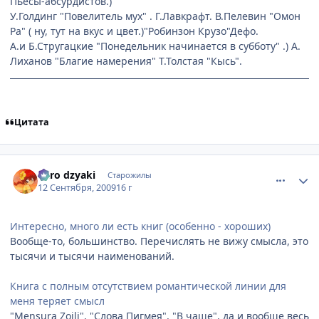
Пьесы-абсурдистов.)
У.Голдинг "Повелитель мух" . Г.Лавкрафт. В.Пелевин "Омон
Ра" ( ну, тут на вкус и цвет.)"Робинзон Крузо"Дефо.
А.и Б.Стругацкие "Понедельник начинается в субботу" .) А.
Лиханов "Благие намерения" Т.Толстая "Кысь".
Цитата
comment_2333236
Статистика автора
niiro dzyaki
Старожилы
12 Сентября, 2009
16 г
Интересно, много ли есть книг (особенно - хороших)
Вообще-то, большинство. Перечислять не вижу смысла, это
тысячи и тысячи наименований.
Книга с полным отсутствием романтической линии для
меня теряет смысл
"Mensura Zoili", "Слова Пигмея", "В чаще", да и вообще весь