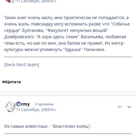
11 Сентября, 2009
16 г
Таких книг очень мало, мне практически не попадаются, а
очень жаль. Навскидку могу вспомнить разве что "Собачье
сердце" Булгакова, "Факультет ненужных вещей"
Домбровского. "А зори здесь тихие" Васильева, любовная
тема есть, но как по мне, она балом не правит. Из контр-
культуры можно упомянуть "Удушье" Паланика.
[beck FanS team]
Цитата
comment_2332792
Статистика автора
barmy
Старожилы
11 Сентября, 2009
16 г
Из самых известных - "Властелин колец".