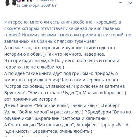
12 Сентября, 2009
16 г
Интересно, много ли есть книг (особенно - хороших), в
сюжете которых отсутствует любовная линия главных
героев? Иными словами - много ли приличных историй, не
завязанных на брачных плясках туземцев?
А по мне так, все хорошие и лучшие книги содержат
истории о любви. )) Так что немного, наверное.
Что приходит на ум,): Э.По у него часто есть и герой и
героиня, но не о любви же.)
А по идее такие книги идут под грифом -о природе, о
животных, приключения) Часто там и героинь-то нет.
"Остров сокровищ"Стивенсона,"Приключение капитана
Врунгеля", "Алиса в стране Чудес")))"Малыш и Карлсон".)-
вот приличные истории.
Джек Лондон -"Морской волк", "Белый клык"...Герберт
Уэллс "Война миров" и рассказы же.) Р.Бредберри "Вино из
одуванчиков".В.Крапивин "Острова и капитаны".
А.Солженицын "Матренин двор", Астафьев "Царь-рыба".А
"Дон Кихот?" Сервантеса, очень любить,)