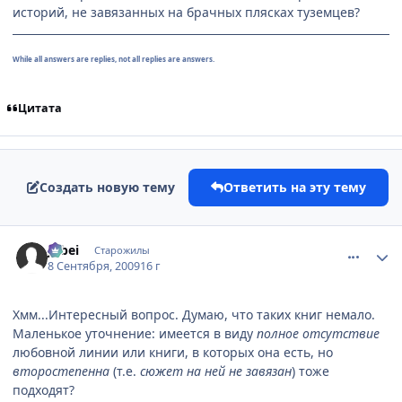
историй, не завязанных на брачных плясках туземцев?
While all answers are replies, not all replies are answers.
Цитата
Создать новую тему
Ответить на эту тему
comment_2329855
Статистика автора
Jubei
Старожилы
8 Сентября, 2009
16 г
Хмм...Интересный вопрос. Думаю, что таких книг немало.
Маленькое уточнение: имеется в виду
полное отсутствие
любовной линии или книги, в которых она есть, но
второстепенна
(т.е.
сюжет на ней не завязан
) тоже
подходят?