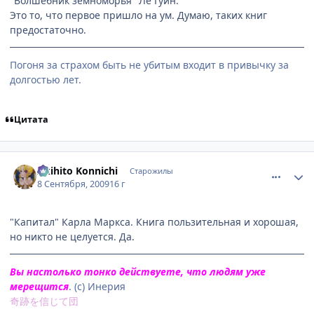
"Волшебник земноморья" Ле Гуин.
Это то, что первое пришло на ум. Думаю, таких книг
предостаточно.
Погоня за страхом быть не убитым входит в привычку за
долгостью лет.
Цитата
comment_2330026
Статистика автора
Akihito Konnichi
Старожилы
8 Сентября, 2009
16 г
"Капитал" Карла Маркса. Книга пользительная и хорошая,
но никто не целуется. Да.
Вы настолько тонко действуете, что людям уже
мерещится
. (с) Инерия
奇跡を信じて団