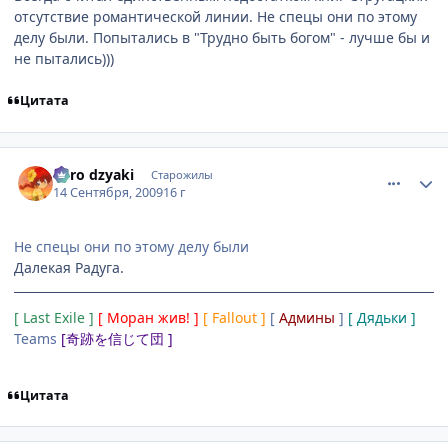
отсутствие романтической линии. Не спецы они по этому
делу были. Попытались в "Трудно быть богом" - лучше бы и
не пытались)))
Цитата
comment_2334858
Статистика автора
niiro dzyaki
Старожилы
14 Сентября, 2009
16 г
Не спецы они по этому делу были
Далекая Радуга.
[ Last Exile ]
[ Моран жив! ]
[ Fallout ]
[
Админы
]
[ Дядьки ]
Teams
[奇跡を信じて団 ]
Цитата