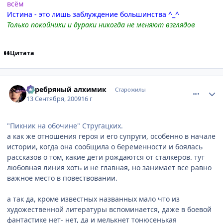
всём
Истина - это лишь заблуждение большинства ^_^
Только покойники и дураки никогда не меняют взглядов
Цитата
comment_2334161
Статистика автора
Серебряный алхимик
Старожилы
13 Сентября, 2009
16 г
"Пикник на обочине" Стругацких.
а как же отношения героя и его супруги, особенно в начале
истории, когда она сообщила о беременности и боялась
рассказов о том, какие дети рождаются от сталкеров. тут
любовная линия хоть и не главная, но занимает все равно
важное место в повествовании.
а так да, кроме известных названных мало что из
художественной литературы вспоминается, даже в боевой
фантастике нет- нет, да и мелькнет тонюсенькая