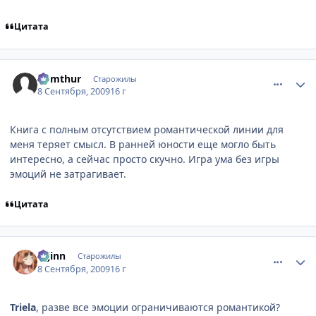
Цитата
comment_2330037
Статистика автора
Komthur
Старожилы
8 Сентября, 2009
16 г
Книга с полным отсутствием романтической линии для
меня теряет смысл. В ранней юности еще могло быть
интересно, а сейчас просто скучно. Игра ума без игры
эмоций не затрагивает.
Цитата
comment_2330053
Статистика автора
u-jinn
Старожилы
8 Сентября, 2009
16 г
Triela
, разве все эмоции ограничиваются романтикой?