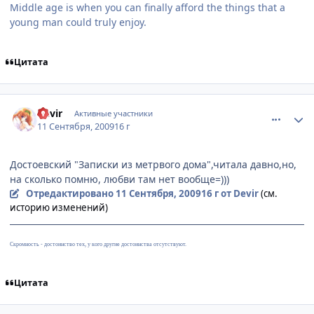
Middle age is when you can finally afford the things that a
young man could truly enjoy.
Цитата
comment_2332936
Статистика автора
Devir
Активные участники
11 Сентября, 2009
16 г
Достоевский "Записки из метрвого дома",читала давно,но,
на сколько помню, любви там нет вообще=)))
Отредактировано
11 Сентября, 2009
16 г
от Devir
(см.
историю изменений)
Скромность - достоинство тех, у кого другие достоинства отсутствуют.
Цитата