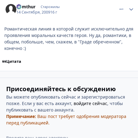
comment_2334946
Статистика автора
Komthur
Старожилы
14 Сентября, 2009
16 г
Романтическая линия в которой служит исключительно для
проявления моральных качеств героя. Ну да, романтики, в
общем, побольше, чем, скажем, в "Граде обреченном",
конечно :)
Цитата
Присоединяйтесь к обсуждению
Вы можете опубликовать сейчас и зарегистрироваться
позже. Если у вас есть аккаунт,
войдите сейчас
, чтобы
публиковать с вашего аккаунта.
Примечание:
Ваш пост требует одобрения модератора
перед публикацией.