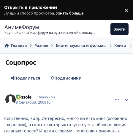
Перейти к содержимому
Открыть в приложении
×
З
Лучший способ просмотра.
Узнать больше
.
АнимеФорум
Войти
Крупнейший аниме-форум на русскоязычной площадке
Главная
Разное
Книги, музыка и фильмы
Книги
Соцопрос
Поделиться
Подписчики
comment_2329819
Статистика автора
console
Старожилы
8 Сентября, 2009
16 г
Собственно, subj. Интересно, много ли есть книг (особенно
- хороших), в сюжете которых отсутствует любовная линия
главных героев? Иными словами - много ли приличных