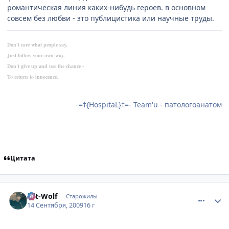
романтическая линия каких-нибудь героев. в основном
совсем без любви - это публицистика или научные труды.
Don't care what people say,
Just follow your own way.
Don't give up and use the chance -
To return to innocence.
-=†{HospitaL}†=- Team'u - патологоанатом
Цитата
comment_2334808
Статистика автора
Art-Wolf
Старожилы
14 Сентября, 2009
16 г