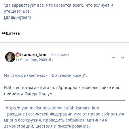
"Да здравствует все, что касается всего, что волнует и
утешает. Все."
[Дядьки]team
Цитата
comment_2332915
Статистика автора
Shikamaru_kun
Старожилы
11 Сентября, 2009
16 г
Из самых известных - "Властелин колец".
FIAL - есть там до фига - от Арагорна к этой эльфийке и до
пейринга Фродо-Горлум.
_http://myanimelist.net/animelist/Shikamaru_kun
-Граждане Российской Федерации имеют право собираться
мирно без оружия, проводить собрания, митинги и
демонстрации, шествия и пикетирование.-