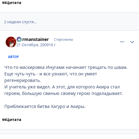
Цитата
2 недели спустя...
comment_2354877
Статистика автора
Durmanstainer
Старожилы
21 Октября, 2009
16 г
АВТОР
Что-то маскировка Инугами начинает трещать по швам.
Еще чуть-чуть - и все узнают, что он умеет
регенерировать.
И учитель уже видел. А этот, для которого Акира стал
героем, большую свинью своему герою подкладывает.
Приближается битва Хагуро и Акиры.
Цитата
comment_2354999
Статистика автора