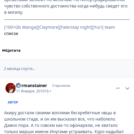
чувство собственного достоинства когда-нибудь сведет его
в могилу.
[100+Gb Manga][Claymore][Fate/stay night][Yuri] team
список
Цитата
2 месяца спустя...
comment_2398124
Статистика автора
Durmanstainer
Старожилы
11 Января, 2010
16 г
АВТОР
Акиру достали своими воплями бесхребетные овцы в
школьном стаде, и он им высказал все, что наболело.
Давно пора. А то совсем как-то офонарели, не хватало
только марши имени Инугами устраивать. Куро надыбал