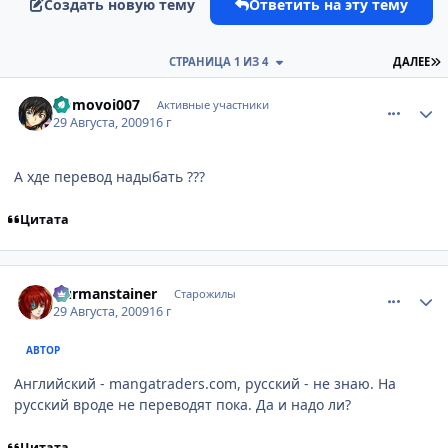
Создать новую тему
Ответить на эту тему
П
СТРАНИЦА 1 ИЗ 4
ДАЛЕЕ
comment_2323043
Статистика автора
Domovoi007
Активные участники
29 Августа, 2009
16 г
А хде перевод надыбать ???
Цитата
comment_2323046
Статистика автора
Durmanstainer
Старожилы
29 Августа, 2009
16 г
АВТОР
Английский - mangatraders.com, русский - не знаю. На
русский вроде не переводят пока. Да и надо ли?
Цитата