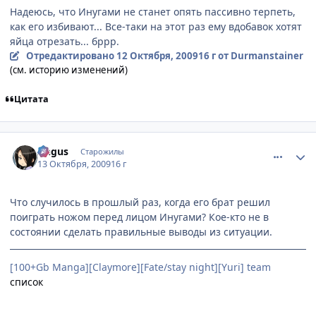
Надеюсь, что Инугами не станет опять пассивно терпеть,
как его избивают... Все-таки на этот раз ему вдобавок хотят
яйца отрезать... бррр.
Отредактировано
12 Октября, 2009
16 г
от Durmanstainer
(см. историю изменений)
Цитата
comment_2349821
Статистика автора
Angus
Старожилы
13 Октября, 2009
16 г
Что случилось в прошлый раз, когда его брат решил
поиграть ножом перед лицом Инугами? Кое-кто не в
состоянии сделать правильные выводы из ситуации.
[100+Gb Manga][Claymore][Fate/stay night][Yuri] team
список