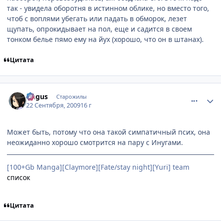
так - увидела оборотня в истинном облике, но вместо того,
чтоб с воплями убегать или падать в обморок, лезет
щупать, опрокидывает на пол, еще и садится в своем
тонком белье пямо ему на йух (хорошо, что он в штанах).
Цитата
comment_2339211
Статистика автора
Angus
Старожилы
22 Сентября, 2009
16 г
Может быть, потому что она такой симпатичный псих, она
неожиданно хорошо смотрится на пару с Инугами.
[100+Gb Manga][Claymore][Fate/stay night][Yuri] team
список
Цитата