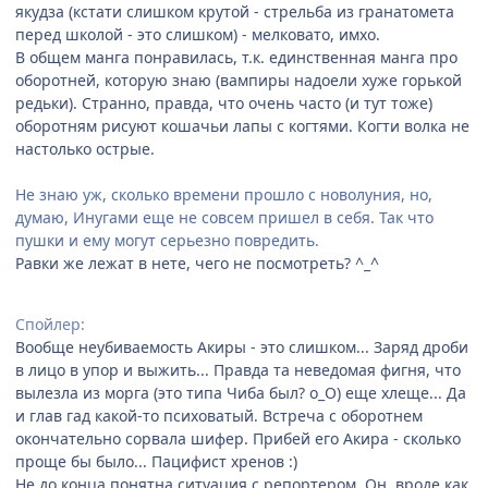
якудза (кстати слишком крутой - стрельба из гранатомета
перед школой - это слишком) - мелковато, имхо.
В общем манга понравилась, т.к. единственная манга про
оборотней, которую знаю (вампиры надоели хуже горькой
редьки). Странно, правда, что очень часто (и тут тоже)
оборотням рисуют кошачьи лапы с когтями. Когти волка не
настолько острые.
Не знаю уж, сколько времени прошло с новолуния, но,
думаю, Инугами еще не совсем пришел в себя. Так что
пушки и ему могут серьезно повредить.
Равки же лежат в нете, чего не посмотреть? ^_^
Спойлер:
Вообще неубиваемость Акиры - это слишком... Заряд дроби
в лицо в упор и выжить... Правда та неведомая фигня, что
вылезла из морга (это типа Чиба был? о_О) еще хлеще... Да
и глав гад какой-то психоватый. Встреча с оборотнем
окончательно сорвала шифер. Прибей его Акира - сколько
проще бы было... Пацифист хренов :)
Не до конца понятна ситуация с репортером. Он, вроде как,