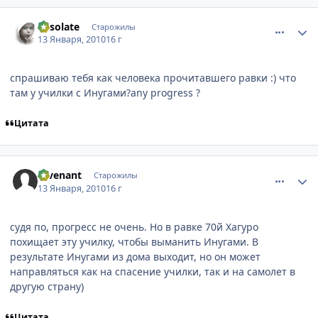
comment_2399132
Статистика автора
desolate
Старожилы
13 Января, 2010
16 г
спрашиваю тебя как человека прочитавшего равки :) что
там у училки с Инугами?any progress ?
Цитата
comment_2399215
Статистика автора
revenant
Старожилы
13 Января, 2010
16 г
судя по, прогресс не очень. Но в равке 70й Хагуро
похищает эту училку, чтобы выманить Инугами. В
результате Инугами из дома выходит, но он может
направляться как на спасение училки, так и на самолет в
другую страну)
Цитата