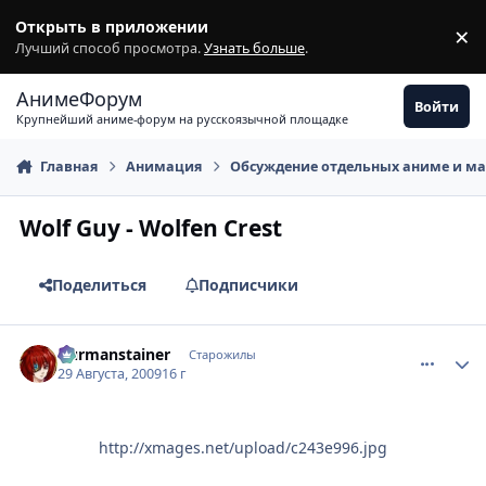
Перейти к содержимому
Открыть в приложении
×
З
Лучший способ просмотра.
Узнать больше
.
АнимеФорум
Войти
Крупнейший аниме-форум на русскоязычной площадке
Главная
Анимация
Обсуждение отдельных аниме и м
Wolf Guy - Wolfen Crest
Поделиться
Подписчики
comment_2323028
Статистика автора
Durmanstainer
Старожилы
29 Августа, 2009
16 г
http://xmages.net/upload/c243e996.jpg