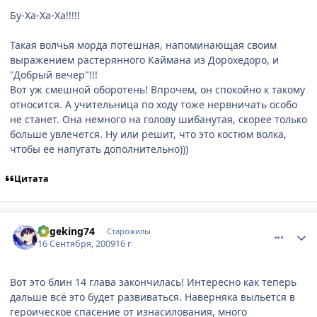
Бу-Ха-Ха-Ха!!!!!
Такая волчья морда потешная, напоминающая своим
выражением растерянного Каймана из Дорохедоро, и
"Добрый вечер"!!!
Вот уж смешной оборотень! Впрочем, он спокойно к такому
относится. А учительница по ходу тоже нервничать особо
не станет. Она немного на голову шибанутая, скорее только
больше увлечется. Ну или решит, что это костюм волка,
чтобы ее напугать дополнительно)))
Цитата
comment_2336081
Статистика автора
Sogeking74
Старожилы
16 Сентября, 2009
16 г
Вот это блин 14 глава закончилась! Интересно как теперь
дальше всё это будет развиваться. Наверняка выльется в
героическое спасение от изнасилования, много