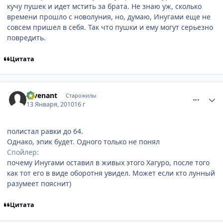
кучу пушек и идет мстить за брата. Не знаю уж, сколько
времени прошло с новолуния, но, думаю, Инугами еще не
совсем пришел в себя. Так что пушки и ему могут серьезно
повредить.
Цитата
comment_2399061
Статистика автора
revenant
Старожилы
13 Января, 2010
16 г
полистал равки до 64.
Однако, эпик будет. Одного только не понял
Спойлер:
почему Инугами оставил в живых этого Хагуро, после того
как тот его в виде оборотня увидел. Может если кто лунный
разумеет пояснит)
Цитата