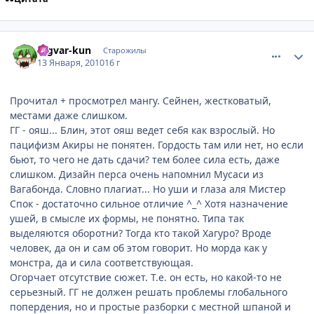
comment_2399410
Статистика автора
Ingvar-kun
Старожилы
13 Января, 2010
16 г
Прочитал + просмотрел мангу. Сейнен, жестковатый,
местами даже слишком.
ГГ - ояш... Блин, этот ояш ведет себя как взрослый. Но
пацифизм Акиры не понятен. Гордость там или нет, но если
бьют, то чего не дать сдачи? тем более сила есть, даже
слишком. Дизайн перса очень напомнил Мусаси из
Вагабонда. Словно плагиат... Но уши и глаза аля Мистер
Спок - достаточно сильное отличие ^_^ Хотя назначение
ушей, в смысле их формы, не понятно. Типа так
выделяются оборотни? Тогда кто такой Хагуро? Вроде
человек, да он и сам об этом говорит. Но морда как у
монстра, да и сила соответствующая.
Огорчает отсутствие сюжет. Т.е. он есть, но какой-то не
серьезный. ГГ не должен решать проблемы глобального
попердения, но и простые разборки с местной шпаной и