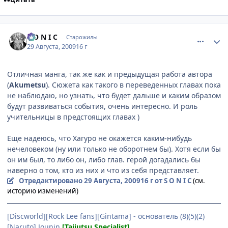
comment_2323073
Статистика автора
S O N I C
Старожилы
29 Августа, 2009
16 г
Отличная манга, так же как и предыдущая работа автора
(
Akumetsu
). Сюжета как такого в переведенных главах пока
не наблюдаю, но узнать, что будет дальше и каким образом
будут развиваться события, очень интересно. И роль
учительницы в предстоящих главах )
Еще надеюсь, что Хагуро не окажется каким-нибудь
нечеловеком (ну или только не оборотнем бы). Хотя если бы
он им был, то либо он, либо глав. герой догадались бы
наверно о том, кто из них и что из себя представляет.
Отредактировано
29 Августа, 2009
16 г
от S O N I C
(см.
историю изменений)
[Discworld][Rock Lee fans][Gintama] - основатель (8)(5)(2)
[Naruto] Jounin
[Taijutsu Specialist]