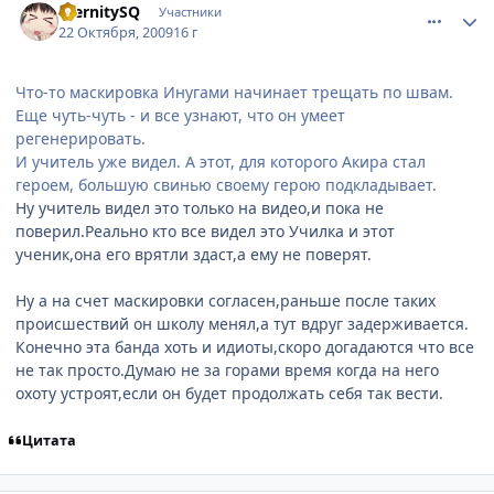
EternitySQ
Участники
22 Октября, 2009
16 г
Что-то маскировка Инугами начинает трещать по швам.
Еще чуть-чуть - и все узнают, что он умеет
регенерировать.
И учитель уже видел. А этот, для которого Акира стал
героем, большую свинью своему герою подкладывает.
Ну учитель видел это только на видео,и пока не
поверил.Реально кто все видел это Училка и этот
ученик,она его врятли здаст,а ему не поверят.
Ну а на счет маскировки согласен,раньше после таких
происшествий он школу менял,а тут вдруг задерживается.
Конечно эта банда хоть и идиоты,скоро догадаются что все
не так просто.Думаю не за горами время когда на него
охоту устроят,если он будет продолжать себя так вести.
Цитата