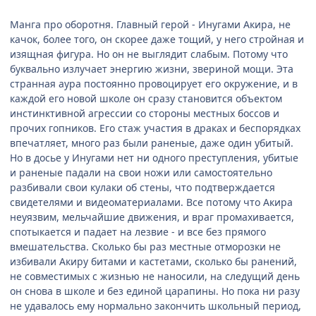
Манга про оборотня. Главный герой - Инугами Акира, не
качок, более того, он скорее даже тощий, у него стройная и
изящная фигура. Но он не выглядит слабым. Потому что
буквально излучает энергию жизни, звериной мощи. Эта
странная аура постоянно провоцирует его окружение, и в
каждой его новой школе он сразу становится объектом
инстинктивной агрессии со стороны местных боссов и
прочих гопников. Его стаж участия в драках и беспорядках
впечатляет, много раз были раненые, даже один убитый.
Но в досье у Инугами нет ни одного преступления, убитые
и раненые падали на свои ножи или самостоятельно
разбивали свои кулаки об стены, что подтверждается
свидетелями и видеоматериалами. Все потому что Акира
неуязвим, мельчайшие движения, и враг промахивается,
спотыкается и падает на лезвие - и все без прямого
вмешательства. Сколько бы раз местные отморозки не
избивали Акиру битами и кастетами, сколько бы ранений,
не совместимых с жизнью не наносили, на следущий день
он снова в школе и без единой царапины. Но пока ни разу
не удавалось ему нормально закончить школьный период,