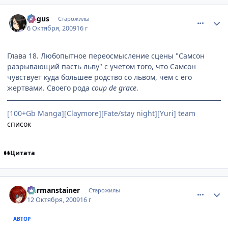
comment_2346054
Статистика автора
Angus
Старожилы
6 Октября, 2009
16 г
Глава 18. Любопытное переосмысление сцены "Самсон
разрывающий пасть льву" с учетом того, что Самсон
чувствует куда большее родство со львом, чем с его
жертвами. Своего рода
coup de grace
.
[100+Gb Manga][Claymore][Fate/stay night][Yuri] team
список
Цитата
comment_2349669
Статистика автора
Durmanstainer
Старожилы
12 Октября, 2009
16 г
АВТОР