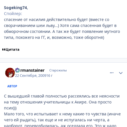
Sogeking74
,
Спойлер:
спасение от насилия действительно будет (вместе со
сворачиванием шеи льву...) Хотя сама спасенная будет в
обморочном состоянии. А так же будет появление мутного
типа, похожего на ГГ, и, возможно, тоже оборотня)
Цитата
comment_2339156
Статистика автора
Durmanstainer
Старожилы
22 Сентября, 2009
16 г
АВТОР
С вышедшей главой полностью рассеялись все неясности
на тему отношения учительницы к Акире. Она просто
псих)))
Мало того, что испытывает к нему какие-то чувства (иначе
чего ей рыдать), так еще и не испугалась ни черта, а
наоборот, перевозбудилась, аж оседлала его. Это ж надо