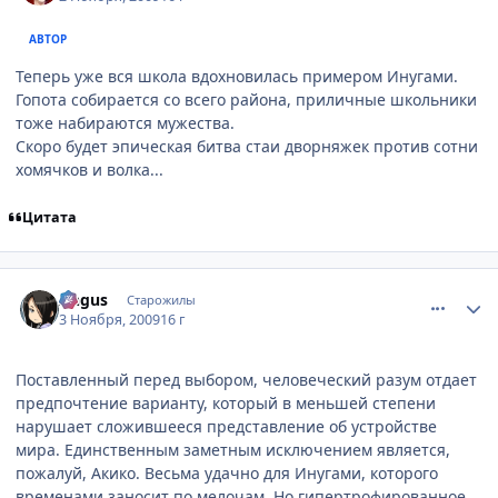
АВТОР
Теперь уже вся школа вдохновилась примером Инугами.
Гопота собирается со всего района, приличные школьники
тоже набираются мужества.
Скоро будет эпическая битва стаи дворняжек против сотни
хомячков и волка...
Цитата
comment_2361775
Статистика автора
Angus
Старожилы
3 Ноября, 2009
16 г
Поставленный перед выбором, человеческий разум отдает
предпочтение варианту, который в меньшей степени
нарушает сложившееся представление об устройстве
мира. Единственным заметным исключением является,
пожалуй, Акико. Весьма удачно для Инугами, которого
временами заносит по мелочам. Но гипертрофированное