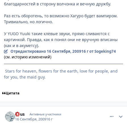
благодарностей в сторону волчонка и вечную дружбу.
Раз есть оборотень, то возможно Хагуро будет вампиром.
Тривиально, но логично.
У YUGO Yuuki такие клёвые звуки, прямо сливаются с
картинкой. Правда, как я понял они не вручную вписаны
(как и в акуметсу).
Отредактировано
16 Сентября, 2009
16 г
от Sogeking74
(см. историю изменений)
Stars for heaven, flowers for the earth, love for people, and
for you, the maid guy.
Цитата
comment_2336148
Статистика автора
Deus
Активные участники
16 Сентября, 2009
16 г