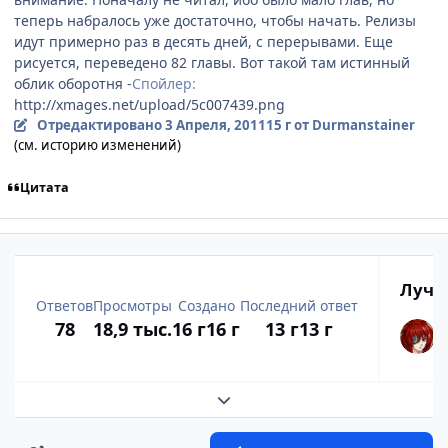
теперь набралось уже достаточно, чтобы начать. Релизы
идут примерно раз в десять дней, с перерывами. Еще
рисуется, переведено 82 главы. Вот такой там истинный
облик оборотня -
Спойлер:
http://xmages.net/upload/5c007439.png
Отредактировано
3 Апреля, 2011
15 г
от Durmanstainer
(см. историю изменений)
Цитата
Лучш
Ответов
Просмотры
Создано
Последний ответ
78
18,9 тыс.
16 г
16 г
13 г
13 г
Развернуть обзор темы