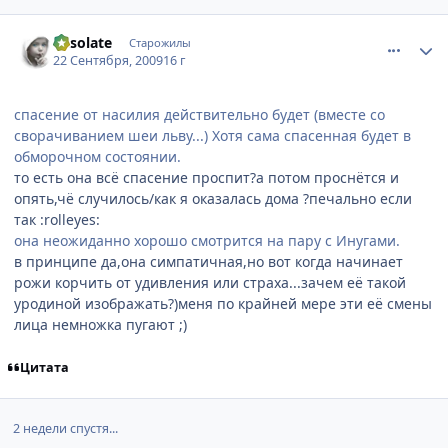
comment_2339352
Статистика автора
desolate
Старожилы
22 Сентября, 2009
16 г
спасение от насилия действительно будет (вместе со
сворачиванием шеи льву...) Хотя сама спасенная будет в
обморочном состоянии.
то есть она всё спасение проспит?а потом проснётся и
опять,чё случилось/как я оказалась дома ?печально если
так :rolleyes:
она неожиданно хорошо смотрится на пару с Инугами.
в принципе да,она симпатичная,но вот когда начинает
рожи корчить от удивления или страха...зачем её такой
уродиной изображать?)меня по крайней мере эти её смены
лица немножка пугают ;)
Цитата
2 недели спустя...