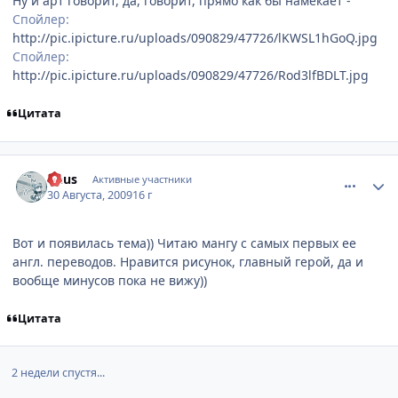
Ну и арт говорит, да, говорит, прямо как бы намекает -
Спойлер:
http://pic.ipicture.ru/uploads/090829/47726/lKWSL1hGoQ.jpg
Спойлер:
http://pic.ipicture.ru/uploads/090829/47726/Rod3lfBDLT.jpg
Цитата
comment_2323635
Статистика автора
Deus
Активные участники
30 Августа, 2009
16 г
Вот и появилась тема)) Читаю мангу с самых первых ее
англ. переводов. Нравится рисунок, главный герой, да и
вообще минусов пока не вижу))
Цитата
2 недели спустя...