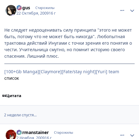
comment_2355070
Статистика автора
Angus
Старожилы
22 Октября, 2009
16 г
Не следует недооценивать силу принципа "этого не может
быть, потому что не может быть никогда". Любопытная
трактовка действий Инугами с точки зрения его понятия о
чести. Учительница смутно, но помнит историю своего
спасения. Лишний плюс.
[100+Gb Manga][Claymore][Fate/stay night][Yuri] team
список
Цитата
2 недели спустя...
comment_2361655
Статистика автора
Durmanstainer
Старожилы
2 Ноября, 2009
16 г