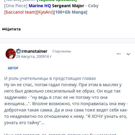
[One Piece]
Marine HQ
Sergeant Major
-
Coby
[baccano! team][KyoAni]
[100+Gb Manga]
Цитата
comment_2323080
Статистика автора
Durmanstainer
Старожилы
29 Августа, 2009
16 г
АВТОР
И роль учительницы в предстоящих главах
Ну он ее спас, потом гадал почему. При этом в мыслях у
него был довольно сексапильный ее образ. Он еще так
задумчиво - "ну ведь я спас ее не потому что она
женщина...". Вполне возможно, что понравилась она ему -
добротная такая самка. Да и она сама тоже ведет себя как-
то неадекватно по отношению к нему. "Я ХОЧУ узнать его,
узнать его тайну"...