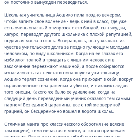
он постоянно вынужден переводиться.
Школьная учительница Аошико пила поздно вечером,
чтобы запить свое волнение - ведь к ней в класс, где уже
есть очень опасный отморозок с его бандой, сын якудзы,
Хагуро, переводят другого школьника с плохой репутацией,
подливая масла в огонь. Возвращаясь, она увязалась из
чувства учительского долга за поздно гуляющим молодым
человеком, по виду школьником. Когда на ее глазах его
избивают толпой в тридцать с лишним человек и в
заключение переезжают машиной, а после собираются
изнасиловать так некстати попавшуюся учительницу,
Аошико теряет сознание. Когда она приходит в себя, вокруг
окровавленные тела раненых и убитых, и никаких следов
того юноши. Какого же было ее удивление, когда на
следущий день переведенный ученик оказался тем самым
парнем! Без единой царапины, все с той же звериной
грацией, он бесцеремонно вошел в ворота школы...
Отличная манга про классического оборотня (не всякие
там кицуне), тема нечастая в манге, оттого и привлекает
внимание. Поначалу не читал, ибо было мало глав, но