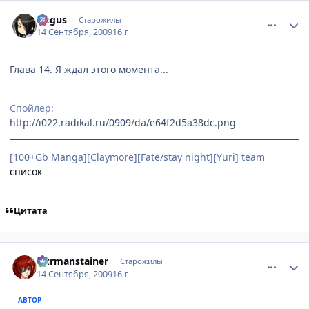
comment_2334481
Статистика автора
Angus
Старожилы
14 Сентября, 2009
16 г
Глава 14. Я ждал этого момента...
Спойлер:
http://i022.radikal.ru/0909/da/e64f2d5a38dc.png
[100+Gb Manga][Claymore][Fate/stay night][Yuri] team
список
Цитата
comment_2334499
Статистика автора
Durmanstainer
Старожилы
14 Сентября, 2009
16 г
АВТОР