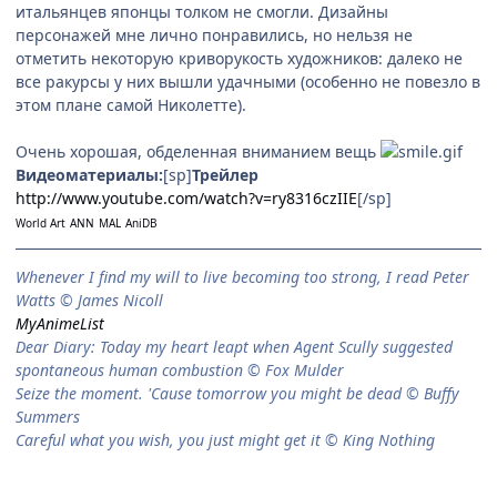
итальянцев японцы толком не смогли. Дизайны
персонажей мне лично понравились, но нельзя не
отметить некоторую криворукость художников: далеко не
все ракурсы у них вышли удачными (особенно не повезло в
этом плане самой Николетте).
Очень хорошая, обделенная вниманием вещь
Видеоматериалы:
[sp]
Трейлер
http://www.youtube.com/watch?v=ry8316czIIE
[/sp]
World Art
ANN
MAL
AniDB
When­ever I find my will to live be­com­ing too strong, I read Peter
Watts © James Nicoll
MyAnimeList
Dear Diary: Today my heart leapt when Agent Scully suggested
spontaneous human combustion © Fox Mulder
Seize the moment. 'Cause tomorrow you might be dead © Buffy
Summers
Careful what you wish, you just might get it © King Nothing