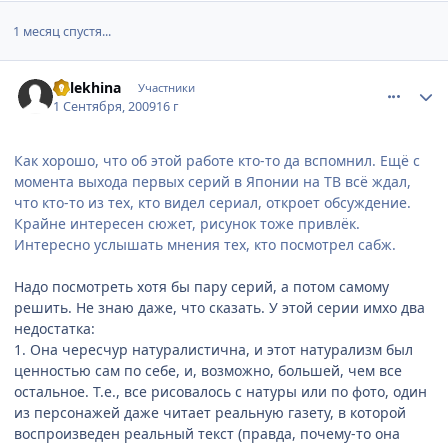
1 месяц спустя...
comment_2325083
Статистика автора
nalekhina
Участники
1 Сентября, 2009
16 г
Как хорошо, что об этой работе кто-то да вспомнил. Ещё с
момента выхода первых серий в Японии на ТВ всё ждал,
что кто-то из тех, кто видел сериал, откроет обсуждение.
Крайне интересен сюжет, рисунок тоже привлёк.
Интересно услышать мнения тех, кто посмотрел сабж.
Надо посмотреть хотя бы пару серий, а потом самому
решить. Не знаю даже, что сказать. У этой серии имхо два
недостатка:
1. Она чересчур натуралистична, и этот натурализм был
ценностью сам по себе, и, возможно, большей, чем все
остальное. Т.е., все рисовалось с натуры или по фото, один
из персонажей даже читает реальную газету, в которой
воспроизведен реальный текст (правда, почему-то она