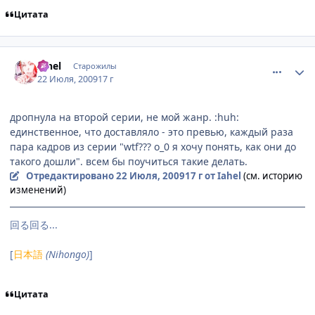
Цитата
comment_2298461
Статистика автора
Iahel
Старожилы
22 Июля, 2009
17 г
дропнула на второй серии, не мой жанр. :huh:
единственное, что доставляло - это превью, каждый раза
пара кадров из серии "wtf??? o_0 я хочу понять, как они до
такого дошли". всем бы поучиться такие делать.
Отредактировано
22 Июля, 2009
17 г
от Iahel
(см. историю
изменений)
回る回る...
[
日本語
(Nihongo)
]
Цитата