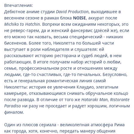
Впечатления:
Дебютное аниме студии
David Production
, выходившее в
весеннем сезоне в рамках блока
NOISE
, аккурат после
Michiko to Hatchin
. Вопреки всем ожиданиям некоторых, это
не реверс-гарем, да и женский фансервис (дзёсей же), если
его можно так назвать, весьма специфический - никаких
бисененов. Более того, Николетта по большей части
выступает в роли наблюдателя и слушателя: ей
рассказывают историю ресторана и судеб людей, в нем
работающих. В итоге получаем набор историй о любви,
семье, профессиональном росте и отношениях между
людьми, где-то счастливых, где-то печальных. Безусловно,
есть и генеральная романтическая линия самой
Николетты: история ее увлечения Клаудио, элегатным
камерьере, отказывающимся снимать обручальное кольцо
после развода. В отличие от того же
Hataraki Man
,
Ristorante
Paradiso
ни разу не проседает и радует хорошим, логичным
финалом.
Один из плюсов сериала - великолепная атмосфера Рима
как города, хотя, конечно, передать манеру общения