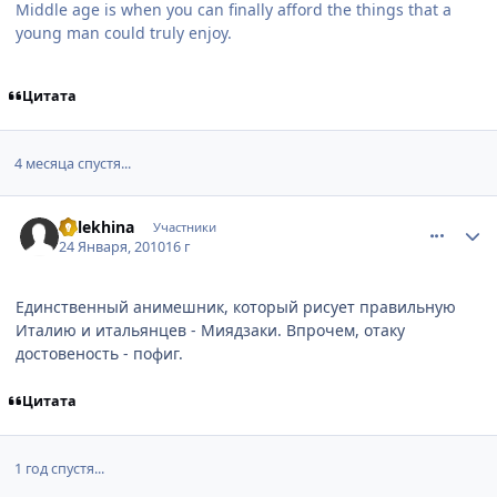
Middle age is when you can finally afford the things that a
young man could truly enjoy.
Цитата
4 месяца спустя...
comment_2404500
Статистика автора
nalekhina
Участники
24 Января, 2010
16 г
Единственный анимешник, который рисует правильную
Италию и итальянцев - Миядзаки. Впрочем, отаку
достовеность - пофиг.
Цитата
1 год спустя...