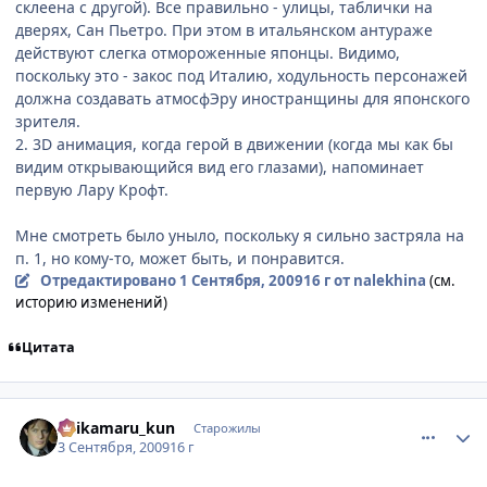
склеена с другой). Все правильно - улицы, таблички на
дверях, Сан Пьетро. При этом в итальянском антураже
действуют слегка отмороженные японцы. Видимо,
поскольку это - закос под Италию, ходульность персонажей
должна создавать атмосфЭру иностранщины для японского
зрителя.
2. 3D анимация, когда герой в движении (когда мы как бы
видим открывающийся вид его глазами), напоминает
первую Лару Крофт.
Мне смотреть было уныло, поскольку я сильно застряла на
п. 1, но кому-то, может быть, и понравится.
Отредактировано
1 Сентября, 2009
16 г
от nalekhina
(см.
историю изменений)
Цитата
comment_2326673
Статистика автора
Shikamaru_kun
Старожилы
3 Сентября, 2009
16 г