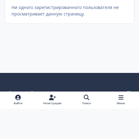
Ни одного зарегистрированного пользователя не
просматривает данную страницу.
Светлый режим
Темный режим
Как в системе
v
k
Язык
Политика конфиденциальности
Войти
Регистрация
Поиск
Меню
Связаться с нами
Cookies
project25
Powered by
Invision Community