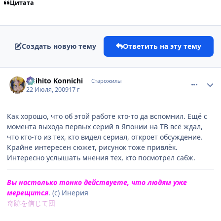
Цитата
Создать новую тему
Ответить на эту тему
comment_2298382
Статистика автора
Akihito Konnichi
Старожилы
22 Июля, 2009
17 г
Как хорошо, что об этой работе кто-то да вспомнил. Ещё с
момента выхода первых серий в Японии на ТВ всё ждал,
что кто-то из тех, кто видел сериал, откроет обсуждение.
Крайне интересен сюжет, рисунок тоже привлёк.
Интересно услышать мнения тех, кто посмотрел сабж.
Вы настолько тонко действуете, что людям уже
мерещится
. (с) Инерия
奇跡を信じて団