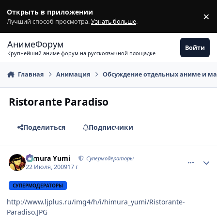
Перейти к содержимому
Открыть в приложении
×
З
Лучший способ просмотра.
Узнать больше
.
АнимеФорум
Войти
Крупнейший аниме-форум на русскоязычной площадке
Главная
Анимация
Обсуждение отдельных аниме и м
Ristorante Paradiso
Поделиться
Подписчики
comment_2298341
Статистика автора
Himura Yumi
Супермодераторы
22 Июля, 2009
17 г
СУПЕРМОДЕРАТОРЫ
http://www.ljplus.ru/img4/h/i/himura_yumi/Ristorante-
Paradiso.JPG