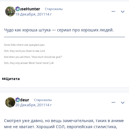
comment_2726783
Статистика автора
MuseHunter
Старожилы
19 Декабря, 2011
14 г
Чудо как хороша штука — сериал про хороших людей.
Some folks inherit star spangled eyes
Ooh, they send you down to war, Lord
And when you ask them, "How much should we give?"
Ooh, they only answer More! more! more! y'all
Цитата
comment_2726786
Статистика автора
Ardeur
Старожилы
20 Декабря, 2011
14 г
Смотрел уже давно, но вещь замечательная, таких в аниме
мне не хватает. Хороший СОЛ, европейская стилистика,