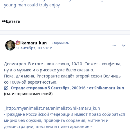
young man could truly enjoy.
Цитата
comment_2328306
Статистика автора
Shikamaru_kun
Старожилы
5 Сентября, 2009
16 г
Досмотрел. В итоге - вин сезона, 10/10. Сюжет - конфетка,
ну а о музыке и о рисовке уже было сказано.
Пока, для меня, Ристоранте кладёт второй сезон Волчицы
со 100%-ой вероятностью.
Отредактировано
5 Сентября, 2009
16 г
от Shikamaru_kun
(см. историю изменений)
_http://myanimelist.net/animelist/Shikamaru_kun
-Граждане Российской Федерации имеют право собираться
мирно без оружия, проводить собрания, митинги и
демонстрации, шествия и пикетирование.-