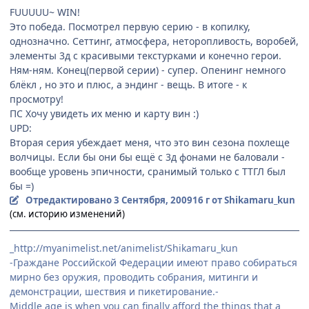
FUUUUU~ WIN!
Это победа. Посмотрел первую серию - в копилку,
однозначно. Сеттинг, атмосфера, неторопливость, воробей,
элементы 3д с красивыми текстурками и конечно герои.
Ням-ням. Конец(первой серии) - супер. Опенинг немного
блёкл , но это и плюс, а эндинг - вещь. В итоге - к
просмотру!
ПС Хочу увидеть их меню и карту вин :)
UPD:
Вторая серия убеждает меня, что это вин сезона похлеще
волчицы. Если бы они бы ещё с 3д фонами не баловали -
вообще уровень эпичности, сранимый только с ТТГЛ был
бы =)
Отредактировано
3 Сентября, 2009
16 г
от Shikamaru_kun
(см. историю изменений)
_http://myanimelist.net/animelist/Shikamaru_kun
-Граждане Российской Федерации имеют право собираться
мирно без оружия, проводить собрания, митинги и
демонстрации, шествия и пикетирование.-
Middle age is when you can finally afford the things that a