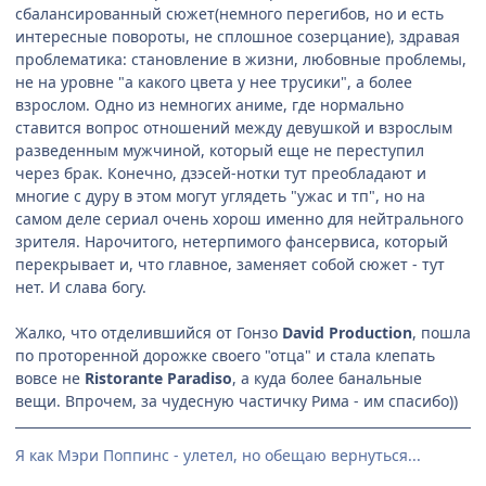
сбалансированный сюжет(немного перегибов, но и есть
интересные повороты, не сплошное созерцание), здравая
проблематика: становление в жизни, любовные проблемы,
не на уровне "а какого цвета у нее трусики", а более
взрослом. Одно из немногих аниме, где нормально
ставится вопрос отношений между девушкой и взрослым
разведенным мужчиной, который еще не переступил
через брак. Конечно, дзэсей-нотки тут преобладают и
многие с дуру в этом могут углядеть "ужас и тп", но на
самом деле сериал очень хорош именно для нейтрального
зрителя. Нарочитого, нетерпимого фансервиса, который
перекрывает и, что главное, заменяет собой сюжет - тут
нет. И слава богу.
Жалко, что отделившийся от Гонзо
David Production
, пошла
по проторенной дорожке своего "отца" и стала клепать
вовсе не
Ristorante Paradiso
, а куда более банальные
вещи. Впрочем, за чудесную частичку Рима - им спасибо))
Я как Мэри Поппинс - улетел, но обещаю вернуться...