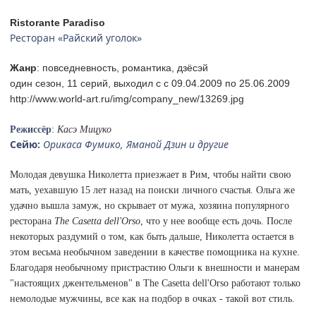
Ristorante Paradiso
Ресторан «Райский уголок»
Жанр
: повседневность, романтика, дзёсэй
один сезон, 11 серий, выходил с c 09.04.2009 по 25.06.2009
http://www.world-art.ru/img/company_new/13269.jpg
Режиссёр
:
Касэ Мицуко
Сейю:
Орикаса Фумико, Яманой Дзин и другие
Молодая девушка Николетта приезжает в Рим, чтобы найти свою
мать, уехавшую 15 лет назад на поиски личного счастья. Ольга же
удачно вышла замуж, но скрывает от мужа, хозяина популярного
ресторана
The Casetta dell'Orso
, что у нее вообще есть дочь. После
некоторых раздумий о том, как быть дальше, Николетта остается в
этом весьма необычном заведении в качестве помощника на кухне.
Благодаря необычному пристрастию Ольги к внешности и манерам
"настоящих джентельменов" в The Casetta dell'Orso работают только
немолодые мужчины, все как на подбор в очках - такой вот стиль.