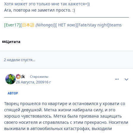
Хотя может это только мне так кажется=))
Ага, повтора не заметил просто. :)
[Ever17]
[
日本語
(Nihongo)
][ НЕТ яою][Fate/stay night]teams
Цитата
2 недели спустя...
comment_2320864
Статистика автора
Nick
Старожилы
26 Августа, 2009
16 г
АВТОР
Творец прошелся по квартире и остановился у кровати со
спящей девушкой. Метка жизни набирала силу, и это
хорошо чувствовалось. Метка была призвана защищать
своего носителя и справлялась с этим прекрасно. Носители
выживали в автомобильных катастрофах, выходили