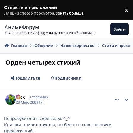
Перейти к содержимому
Открыть в приложении
×
З
Лучший способ просмотра.
Узнать больше
.
АнимеФорум
Войти
Крупнейший аниме-форум на русскоязычной площадке
Главная
Общение
Наше творчество
Стихи и проза
Орден четырех стихий
Поделиться
Подписчики
comment_2264319
Статистика автора
Nick
Старожилы
28 Мая, 2009
17 г
Попробую-ка и я свои силы. ^_^
Критика приветствуется, особенно по построениям
предложений.