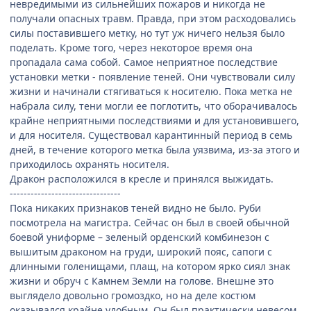
невредимыми из сильнейших пожаров и никогда не
получали опасных травм. Правда, при этом расходовались
силы поставившего метку, но тут уж ничего нельзя было
поделать. Кроме того, через некоторое время она
пропадала сама собой. Самое неприятное последствие
установки метки - появление теней. Они чувствовали силу
жизни и начинали стягиваться к носителю. Пока метка не
набрала силу, тени могли ее поглотить, что оборачивалось
крайне неприятными последствиями и для установившего,
и для носителя. Существовал карантинный период в семь
дней, в течение которого метка была уязвима, из-за этого и
приходилось охранять носителя.
Дракон расположился в кресле и принялся выжидать.
--------------------------------
Пока никаких признаков теней видно не было. Руби
посмотрела на магистра. Сейчас он был в своей обычной
боевой униформе – зеленый орденский комбинезон с
вышитым драконом на груди, широкий пояс, сапоги с
длинными голенищами, плащ, на котором ярко сиял знак
жизни и обруч с Камнем Земли на голове. Внешне это
выглядело довольно громоздко, но на деле костюм
оказывался крайне удобным. Он был практически невесом