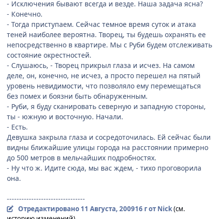
- Исключения бывают всегда и везде. Наша задача ясна?
- Конечно.
- Тогда приступаем. Сейчас темное время суток и атака
теней наиболее вероятна. Творец, ты будешь охранять ее
непосредственно в квартире. Мы с Руби будем отслеживать
состояние окрестностей.
- Слушаюсь, - Творец прикрыл глаза и исчез. На самом
деле, он, конечно, не исчез, а просто перешел на пятый
уровень невидимости, что позволяло ему перемещаться
без помех и боязни быть обнаруженным.
- Руби, я буду сканировать северную и западную стороны,
ты - южную и восточную. Начали.
- Есть.
Девушка закрыла глаза и сосредоточилась. Ей сейчас были
видны ближайшие улицы города на расстоянии примерно
до 500 метров в мельчайших подробностях.
- Ну что ж. Идите сюда, мы вас ждем, - тихо проговорила
она.
--------------------------------
Отредактировано
11 Августа, 2009
16 г
от Nick
(см.
историю изменений)