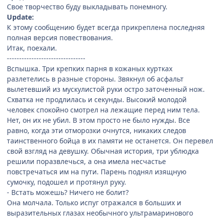
Свое творчество буду выкладывать понемногу.
Update:
К этому сообщению будет всегда прикреплена поcледняя
полная версия повествования.
Итак, поехали.
--------------------------------
Вспышка. Три крепких парня в кожаных куртках
разлетелись в разные стороны. Звякнул об асфальт
вылетевший из мускулистой руки остро заточенный нож.
Схватка не продлилась и секунды. Высокий молодой
человек спокойно смотрел на лежащие перед ним тела.
Нет, он их не убил. В этом просто не было нужды. Все
равно, когда эти отморозки очнутся, никаких следов
таинственного бойца в их памяти не останется. Он перевел
свой взгляд на девушку. Обычная история, три ублюдка
решили поразвлечься, а она имела несчастье
повстречаться им на пути. Парень поднял изящную
сумочку, подошел и протянул руку.
- Встать можешь? Ничего не болит?
Она молчала. Только испуг отражался в больших и
выразительных глазах необычного ультрамаринового