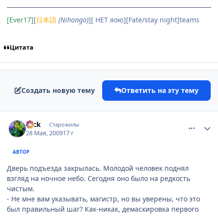
[Ever17]
[
日本語
(Nihongo)
][ НЕТ яою][Fate/stay night]teams
Цитата
Создать новую тему
Ответить на эту тему
comment_2264334
Статистика автора
Nick
Старожилы
28 Мая, 2009
17 г
АВТОР
Дверь подъезда закрылась. Молодой человек поднял
взгляд на ночное небо. Сегодня оно было на редкость
чистым.
- Не мне вам указывать, магистр, но вы уверены, что это
был правильный шаг? Как-никак, демаскировка первого