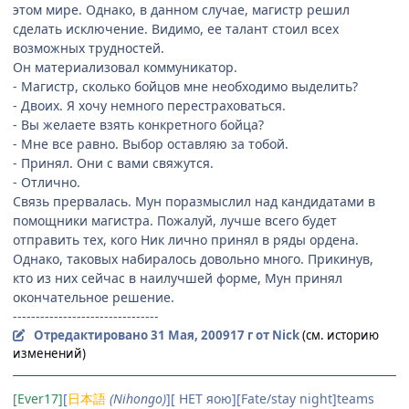
этом мире. Однако, в данном случае, магистр решил
сделать исключение. Видимо, ее талант стоил всех
возможных трудностей.
Он материализовал коммуникатор.
- Магистр, сколько бойцов мне необходимо выделить?
- Двоих. Я хочу немного перестраховаться.
- Вы желаете взять конкретного бойца?
- Мне все равно. Выбор оставляю за тобой.
- Принял. Они с вами свяжутся.
- Отлично.
Связь прервалась. Мун поразмыслил над кандидатами в
помощники магистра. Пожалуй, лучше всего будет
отправить тех, кого Ник лично принял в ряды ордена.
Однако, таковых набиралось довольно много. Прикинув,
кто из них сейчас в наилучшей форме, Мун принял
окончательное решение.
--------------------------------
Отредактировано
31 Мая, 2009
17 г
от Nick
(см. историю
изменений)
[Ever17]
[
日本語
(Nihongo)
][ НЕТ яою][Fate/stay night]teams