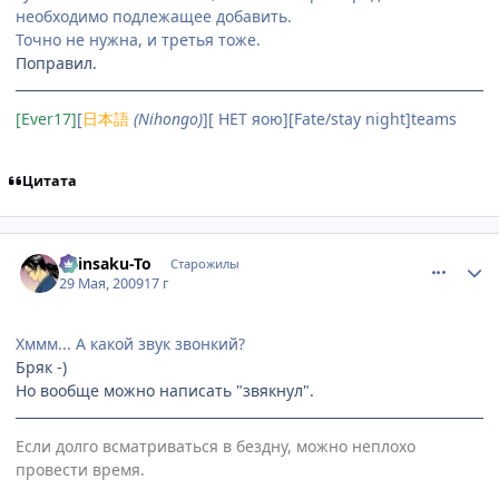
необходимо подлежащее добавить.
Точно не нужна, и третья тоже.
Поправил.
[Ever17]
[
日本語
(Nihongo)
][ НЕТ яою][Fate/stay night]teams
Цитата
comment_2265666
Статистика автора
Shinsaku-To
Старожилы
29 Мая, 2009
17 г
Хммм... А какой звук звонкий?
Бряк -)
Но вообще можно написать "звякнул".
Если долго всматриваться в бездну, можно неплохо
провести время.