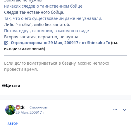
никаких следов о таинственном бойце
Следов таинственного бойца.
Так, что о его существовании даже не узнавали.
Либо "чтобы", либо без запятой.
Потом, вдруг, вспомнив, в каком она виде
Вторая запятая, вероятно, не нужна.
Отредактировано
29 Мая, 2009
17 г
от Shinsaku-To
(см.
историю изменений)
Если долго всматриваться в бездну, можно неплохо
провести время.
Цитата
comment_2265634
Статистика автора
Nick
Старожилы
29 Мая, 2009
17 г
АВТОР