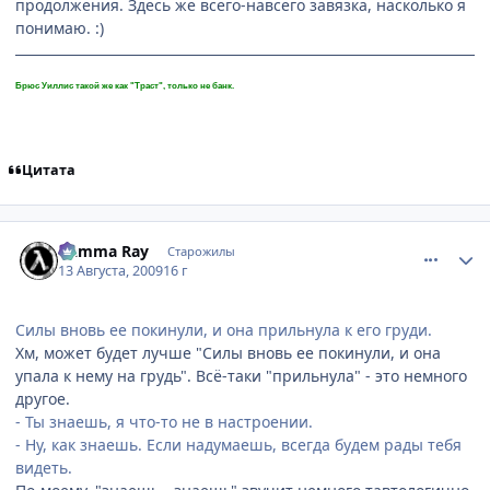
продолжения. Здесь же всего-навсего завязка, насколько я
понимаю. :)
Брюс Уиллис такой же как "Траст", только не банк.
Цитата
comment_2312383
Статистика автора
Gamma Ray
Старожилы
13 Августа, 2009
16 г
Силы вновь ее покинули, и она прильнула к его груди.
Хм, может будет лучше "Силы вновь ее покинули, и она
упала к нему на грудь". Всё-таки "прильнула" - это немного
другое.
- Ты знаешь, я что-то не в настроении.
- Ну, как знаешь. Если надумаешь, всегда будем рады тебя
видеть.