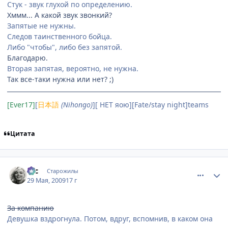
Стук - звук глухой по определению.
Хммм... А какой звук звонкий?
Запятые не нужны.
Следов таинственного бойца.
Либо "чтобы", либо без запятой.
Благодарю.
Вторая запятая, вероятно, не нужна.
Так все-таки нужна или нет? ;)
[Ever17]
[
日本語
(Nihongo)
][ НЕТ яою][Fate/stay night]teams
Цитата
comment_2265639
Статистика автора
asc
Старожилы
29 Мая, 2009
17 г
За компанию
Девушка вздрогнула. Потом, вдруг, вспомнив, в каком она