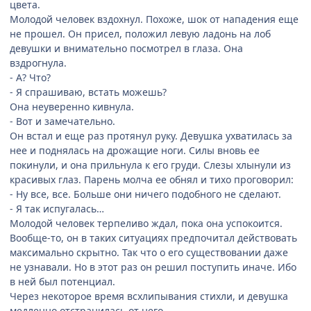
цвета.
Молодой человек вздохнул. Похоже, шок от нападения еще
не прошел. Он присел, положил левую ладонь на лоб
девушки и внимательно посмотрел в глаза. Она
вздрогнула.
- А? Что?
- Я спрашиваю, встать можешь?
Она неуверенно кивнула.
- Вот и замечательно.
Он встал и еще раз протянул руку. Девушка ухватилась за
нее и поднялась на дрожащие ноги. Силы вновь ее
покинули, и она прильнула к его груди. Слезы хлынули из
красивых глаз. Парень молча ее обнял и тихо проговорил:
- Ну все, все. Больше они ничего подобного не сделают.
- Я так испугалась…
Молодой человек терпеливо ждал, пока она успокоится.
Вообще-то, он в таких ситуациях предпочитал действовать
максимально скрытно. Так что о его существовании даже
не узнавали. Но в этот раз он решил поступить иначе. Ибо
в ней был потенциал.
Через некоторое время всхлипывания стихли, и девушка
медленно отстранилась от него.