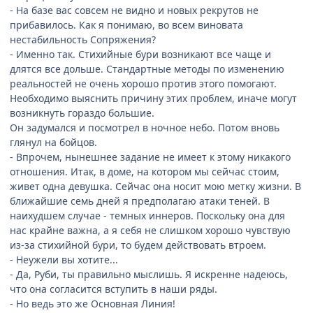
- На базе вас совсем не видно и новых рекрутов не
прибавилось. Как я понимаю, во всем виновата
нестабильность Сопряжения?
- Именно так. Стихийные бури возникают все чаще и
длятся все дольше. Стандартные методы по изменению
реальностей не очень хорошо против этого помогают.
Необходимо выяснить причину этих проблем, иначе могут
возникнуть гораздо большие.
Он задумался и посмотрел в ночное небо. Потом вновь
глянул на бойцов.
- Впрочем, нынешнее задание не имеет к этому никакого
отношения. Итак, в доме, на котором мы сейчас стоим,
живет одна девушка. Сейчас она носит мою метку жизни. В
ближайшие семь дней я предполагаю атаки теней. В
наихудшем случае - темных иннеров. Поскольку она для
нас крайне важна, а я себя не слишком хорошо чувствую
из-за стихийной бури, то будем действовать втроем.
- Неужели вы хотите...
- Да, Руби, ты правильно мыслишь. Я искренне надеюсь,
что она согласится вступить в наши ряды.
- Но ведь это же Основная Линия!