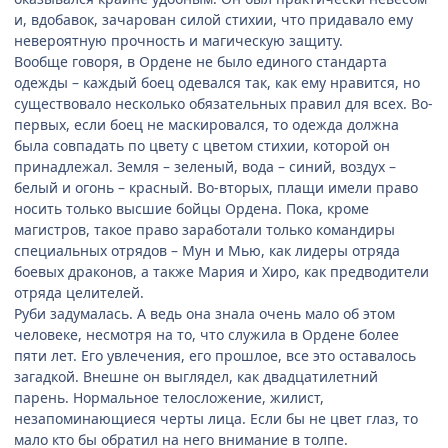
и, вдобавок, зачарован силой стихии, что придавало ему
невероятную прочность и магическую защиту.
Вообще говоря, в Ордене не было единого стандарта
одежды – каждый боец одевался так, как ему нравится, но
существовало несколько обязательных правил для всех. Во-
первых, если боец не маскировался, то одежда должна
была совпадать по цвету с цветом стихии, которой он
принадлежал. Земля – зеленый, вода – синий, воздух –
белый и огонь – красный. Во-вторых, плащи имели право
носить только высшие бойцы Ордена. Пока, кроме
магистров, такое право заработали только командиры
специальных отрядов – Мун и Мью, как лидеры отряда
боевых драконов, а также Мария и Хиро, как предводители
отряда целителей.
Руби задумалась. А ведь она знала очень мало об этом
человеке, несмотря на то, что служила в Ордене более
пяти лет. Его увлечения, его прошлое, все это оставалось
загадкой. Внешне он выглядел, как двадцатилетний
парень. Нормальное телосложение, жилист,
незапоминающиеся черты лица. Если бы не цвет глаз, то
мало кто бы обратил на него внимание в толпе.