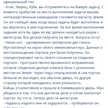
официальный тон:
- Итак, Творец, Руби, вы отправляетесь на боевую задачу. С
момента прибытия на место выполнения задачи вашим
непосредственным командиром становится магистр Земли.
Он же сообщит вам, когда ваша задача будет выполнена и
вы вернетесь в мое подчинение. На все время выполнения
задания хотя бы один из вас должен находиться рядом с
магистром. Все детали получите на месте. Вопросы есть?
- Никак нет, - одновременно прозвучали два голоса.
Мун взглянул на экран своего миникомпьютера. Данные о
местонахождении портала уже были получены. Он
сконцентрировал часть своего сознания на создании
портала - пространственно-временного искривления,
которое соединяло данную комнату базы с указанным
местом на Земле. Через пару секунд возник и сам портал.
Внешне он выглядел, как обычная дверь, по другую
сторону которой находилась иная реальность.
Бойцы отсалютовали и прошли в появившуюся дверь. Мун
убедился в том, что они достигли цели и потом захлопнул
портал. Ну что ж, теперь дело за магистром.
- Надеюсь надолго они не задержатся, - пробормотал он