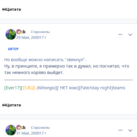
Цитата
comment_2265669
Статистика автора
Nick
Старожилы
29 Мая, 2009
17 г
АВТОР
Но вообще можно написать "звякнул".
Ну, в принципе, я примерно так и думал, но посчитал, что
так немного коряво выйдет.
[Ever17]
[
日本語
(Nihongo)
][ НЕТ яою][Fate/stay night]teams
Цитата
comment_2266369
Статистика автора
Nick
Старожилы
31 Мая, 2009
17 г