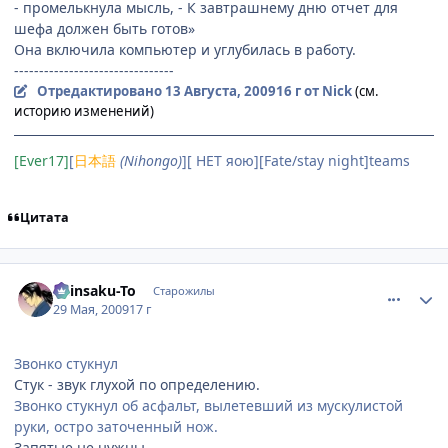
- промелькнула мысль, - К завтрашнему дню отчет для
шефа должен быть готов»
Она включила компьютер и углубилась в работу.
--------------------------------
Отредактировано
13 Августа, 2009
16 г
от Nick
(см.
историю изменений)
[Ever17]
[
日本語
(Nihongo)
][ НЕТ яою][Fate/stay night]teams
Цитата
comment_2265568
Статистика автора
Shinsaku-To
Старожилы
29 Мая, 2009
17 г
Звонко стукнул
Стук - звук глухой по определению.
Звонко стукнул об асфальт, вылетевший из мускулистой
руки, остро заточенный нож.
Запятые не нужны.