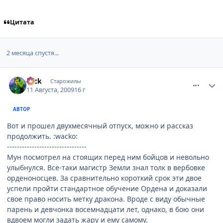
Цитата
2 месяца спустя...
comment_2310523
Статистика автора
Nick
Старожилы
11 Августа, 2009
16 г
АВТОР
Вот и прошел двухмесячный отпуск, можно и рассказ
продолжить. :wacko:
--------------------------------
Мун посмотрел на стоящих перед ним бойцов и невольно
улыбнулся. Все-таки магистр Земли знал толк в вербовке
орденоносцев. За сравнительно короткий срок эти двое
успели пройти стандартное обучение Ордена и доказали
свое право носить метку дракона. Вроде с виду обычные
парень и девчонка восемнадцати лет, однако, в бою они
вдвоем могли задать жару и ему самому.