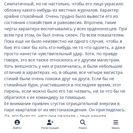
Симпатичный, но не настолько, чтобы его лицо украсило
обложку какого-нибудь из местных журналов. Характер
крайне спокойный. Очень трудно было вывести его из
состояния спокойствия и равновесия. Впрочем, такие
черты характера воспитывались у всех орденоносцев. При
всем при этом, он был очень силен. По всем показателям.
Пока еще не было неизвестно ни одного случая, чтобы в
бою его смог бы хоть кто-нибудь не то что одолеть, а даже
просто нанести чувствительный удар. Хотя, по правде
говоря, это все также относилось и к другим магистрам.
Хоть внешность у них и различалась, и были небольшие
отличия в характерах, но, в общем, все четыре магистра
стихий были очень похожи друг на друга. Если бы не
стихийные бури, участившиеся в последнее время, этот
парень, если можно было его так назвать, ни за что бы не
обратился к ее командиру за помощью.
Ее внимание привлек сгусток отрицательной энергии в
паре кварталов от их местонахождения. Он пригляделась.
Да, это было то, чего они ожидали – тени начали
подбираться к носительнице. Руби мгновенно установила
вокруг цели блокирующее поле и уравновесила баланс
Войти
Регистрация
Поиск
Меню