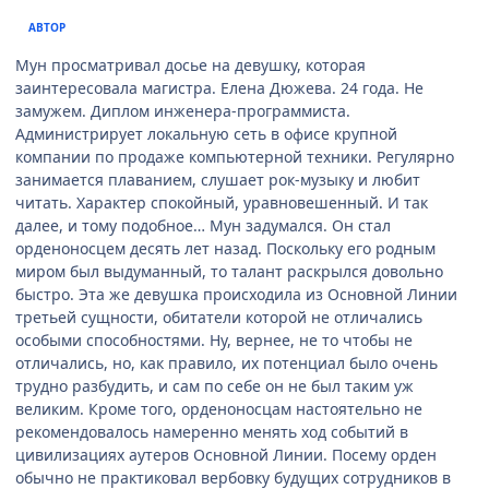
АВТОР
Мун просматривал досье на девушку, которая
заинтересовала магистра. Елена Дюжева. 24 года. Не
замужем. Диплом инженера-программиста.
Администрирует локальную сеть в офисе крупной
компании по продаже компьютерной техники. Регулярно
занимается плаванием, слушает рок-музыку и любит
читать. Характер спокойный, уравновешенный. И так
далее, и тому подобное… Мун задумался. Он стал
орденоносцем десять лет назад. Поскольку его родным
миром был выдуманный, то талант раскрылся довольно
быстро. Эта же девушка происходила из Основной Линии
третьей сущности, обитатели которой не отличались
особыми способностями. Ну, вернее, не то чтобы не
отличались, но, как правило, их потенциал было очень
трудно разбудить, и сам по себе он не был таким уж
великим. Кроме того, орденоносцам настоятельно не
рекомендовалось намеренно менять ход событий в
цивилизациях аутеров Основной Линии. Посему орден
обычно не практиковал вербовку будущих сотрудников в