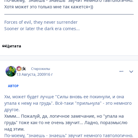
По-моему, "знаешь - знаешь" звучит немного тавтологично.
Хотя может это только мне так кажется=))
Forces of evil, they never surrender
Sooner or later the dark era comes...
Цитата
comment_2312455
Статистика автора
Nick
Старожилы
13 Августа, 2009
16 г
АВТОР
Хм, может будет лучше "Силы вновь ее покинули, и она
упала к нему на грудь". Всё-таки "прильнула" - это немного
другое.
Хммм... Пожалуй, да, логичное замечание, но "упала на
грудь" тоже как-то не очень звучит... Ладно, поразмыслю
над этим.
По-моему, "знаешь - знаешь" звучит немного тавтологично.