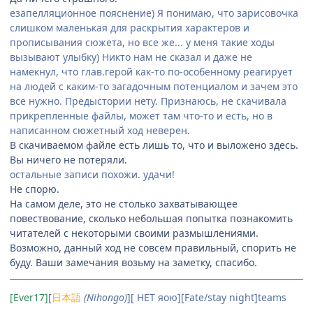
езапелляционное пояснение) Я понимаю, что зарисовочка
слишком маленькая для раскрытия характеров и
прописывания сюжета, но все же... у меня такие ходы
вызывают улыбку) Никто нам не сказал и даже не
намекнул, что глав.герой как-то по-особенному реагирует
на людей с каким-то загадочным потенциалом и зачем это
все нужно. Предыстории нету. Признаюсь, не скачивала
прикрепленные файлы, может там что-то и есть, но в
написанном сюжетный ход неверен.
В скачиваемом файле есть лишь то, что и выложено здесь.
Вы ничего не потеряли.
остальные записи похожи. удачи!
Не спорю.
На самом деле, это не столько захватывающее
повествование, сколько небольшая попытка познакомить
читателей с некоторыми своими размышлениями.
Возможно, данный ход не совсем правильный, спорить не
буду. Ваши замечания возьму на заметку, спасибо.
[Ever17]
[
日本語
(Nihongo)
][ НЕТ яою][Fate/stay night]teams