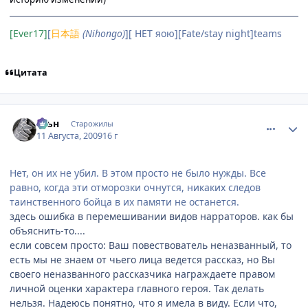
[Ever17]
[
日本語
(Nihongo)
][ НЕТ яою][Fate/stay night]teams
Цитата
comment_2310538
Статистика автора
Юьн
Старожилы
11 Августа, 2009
16 г
Нет, он их не убил. В этом просто не было нужды. Все
равно, когда эти отморозки очнутся, никаких следов
таинственного бойца в их памяти не останется.
здесь ошибка в перемешивании видов нарраторов. как бы
объяснить-то....
если совсем просто: Ваш повествователь неназванный, то
есть мы не знаем от чьего лица ведется рассказ, но Вы
своего неназванного рассказчика награждаете правом
личной оценки характера главного героя. Так делать
нельзя. Надеюсь понятно, что я имела в виду. Если что,