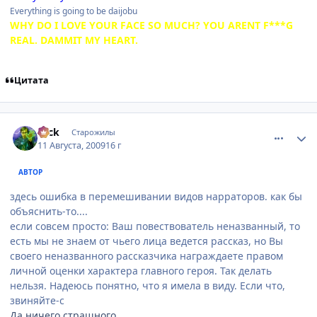
Everything is going to be daijobu
WHY DO I LOVE YOUR FACE SO MUCH? YOU ARENT F***G
REAL. DAMMIT MY HEART.
Цитата
comment_2310542
Статистика автора
Nick
Старожилы
11 Августа, 2009
16 г
АВТОР
здесь ошибка в перемешивании видов нарраторов. как бы
объяснить-то....
если совсем просто: Ваш повествователь неназванный, то
есть мы не знаем от чьего лица ведется рассказ, но Вы
своего неназванного рассказчика награждаете правом
личной оценки характера главного героя. Так делать
нельзя. Надеюсь понятно, что я имела в виду. Если что,
звиняйте-с
Да ничего страшного.