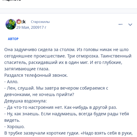
comment_2265082
Статистика автора
Nick
Старожилы
29 Мая, 2009
17 г
АВТОР
Она задумчиво сидела за столом. Из головы никак не шло
сегодняшнее происшествие. Три отморозка. Таинственный
спаситель, раскидавший их в один миг. И его глубокие,
затягивающие глаза.
Раздался телефонный звонок.
- Алло.
- Лен, слушай. Мы завтра вечером собираемся с
девчонками, не хочешь прийти?
Девушка вздохнула:
- Да что-то настроения нет. Как-нибудь в другой раз.
- Ну, как знаешь. Если надумаешь, всегда будем рады тебя
видеть.
- Хорошо.
В трубке зазвучали короткие гудки. «Надо взять себя в руки,