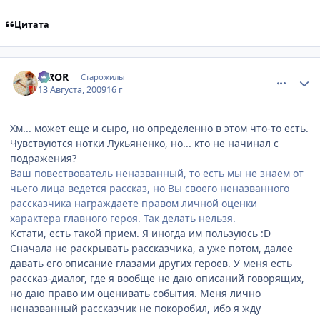
Цитата
comment_2312207
Статистика автора
IRROR
Старожилы
13 Августа, 2009
16 г
Хм... может еще и сыро, но определенно в этом что-то есть.
Чувствуются нотки Лукьяненко, но... кто не начинал с
подражения?
Ваш повествователь неназванный, то есть мы не знаем от
чьего лица ведется рассказ, но Вы своего неназванного
рассказчика награждаете правом личной оценки
характера главного героя. Так делать нельзя.
Кстати, есть такой прием. Я иногда им пользуюсь :D
Сначала не раскрывать рассказчика, а уже потом, далее
давать его описание глазами других героев. У меня есть
рассказ-диалог, где я вообще не даю описаний говорящих,
но даю право им оценивать события. Меня лично
неназванный рассказчик не покоробил, ибо я жду