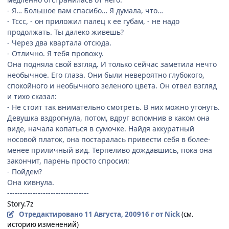
- Я… Большое вам спасибо… Я думала, что…
- Тссс, - он приложил палец к ее губам, - не надо
продолжать. Ты далеко живешь?
- Через два квартала отсюда.
- Отлично. Я тебя провожу.
Она подняла свой взгляд. И только сейчас заметила нечто
необычное. Его глаза. Они были невероятно глубокого,
спокойного и необычного зеленого цвета. Он отвел взгляд
и тихо сказал:
- Не стоит так внимательно смотреть. В них можно утонуть.
Девушка вздрогнула, потом, вдруг вспомнив в каком она
виде, начала копаться в сумочке. Найдя аккуратный
носовой платок, она постаралась привести себя в более-
менее приличный вид. Терпеливо дождавшись, пока она
закончит, парень просто спросил:
- Пойдем?
Она кивнула.
--------------------------------
Story.7z
Отредактировано
11 Августа, 2009
16 г
от Nick
(см.
историю изменений)