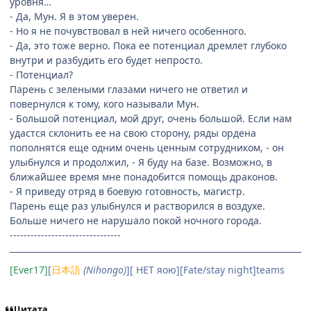
уровня…
- Да, Мун. Я в этом уверен.
- Но я не почувствовал в ней ничего особенного.
- Да, это тоже верно. Пока ее потенциал дремлет глубоко
внутри и разбудить его будет непросто.
- Потенциал?
Парень с зелеными глазами ничего не ответил и
повернулся к тому, кого называли Мун.
- Большой потенциал, мой друг, очень большой. Если нам
удастся склонить ее на свою сторону, ряды ордена
пополнятся еще одним очень ценным сотрудником, - он
улыбнулся и продолжил, - Я буду на базе. Возможно, в
ближайшее время мне понадобится помощь драконов.
- Я приведу отряд в боевую готовность, магистр.
Парень еще раз улыбнулся и растворился в воздухе.
Больше ничего не нарушало покой ночного города.
--------------------------------
[Ever17]
[
日本語
(Nihongo)
][ НЕТ яою][Fate/stay night]teams
Цитата