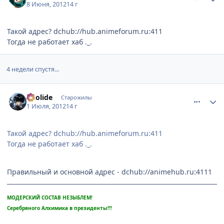
8 Июня, 2012
14 г
Такой адрес? dchub://hub.animeforum.ru:411
Тогда не работает хаб ._.
4 недели спустя...
comment_2790692
Статистика автора
Aeolide
Старожилы
1 Июля, 2012
14 г
Такой адрес? dchub://hub.animeforum.ru:411
Тогда не работает хаб ._.
Правильный и основной адрес - dchub://animehub.ru:4111
МОДЕРСКИЙ СОСТАВ НЕЗЫБЛЕМ!
Серебряного Алхимика в президенты!!!