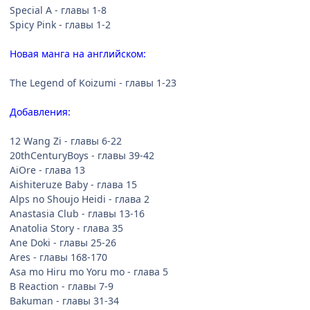
Special A - главы 1-8
Добавления:
Spicy Pink - главы 1-2
Acony - экстры 1-2
Новая манга на английском:
Ai Hime ~Ai to Himegoto~ - глава 2
AirGear - глава 231 (инглиш)
The Legend of Koizumi - главы 1-23
Akumetsu - главы 1-5
Anastasia Club - главы 2-3
Добавления:
Angel Densetsu - глава 18
Azumanga - глава 25
12 Wang Zi - главы 6-22
Bakuman - главы 8-9
20thCenturyBoys - главы 39-42
Bamboo Blade - глава 53
AiOre - глава 13
Black Lagoon - главы 65-66 (инглиш)
Aishiteruze Baby - глава 15
Bleach - глава 345
Alps no Shoujo Heidi - глава 2
Boys and Girl - глава 3
Anastasia Club - главы 13-16
Cat Street - глава 10
Anatolia Story - глава 35
Cherry Love - глава 3
Ane Doki - главы 25-26
Claudine! - глава 3
Ares - главы 168-170
Deadman WonderLand - глава 6
Asa mo Hiru mo Yoru mo - глава 5
Detective Conan - главы 9-10
B Reaction - главы 7-9
Dorohedoro - главы 31-33
Bakuman - главы 31-34