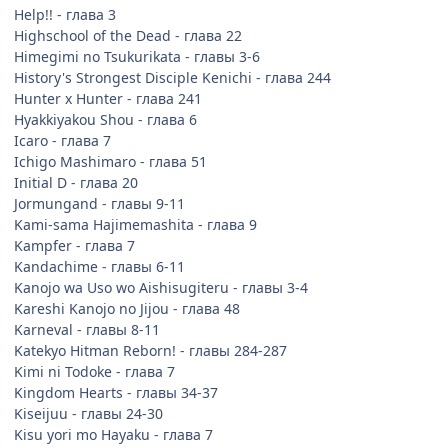
Threads of Time - глава 8
Help!! - глава 3
TsubasaRC - главы 195 (рус), 213 (инглиш)
Highschool of the Dead - глава 22
Vinland Saga - главы 17-18
Himegimi no Tsukurikata - главы 3-6
World Embryo - глава 11
History's Strongest Disciple Kenichi - глава 244
Zetman - главы 102-104 (инглиш)
Hunter x Hunter - глава 241
Hyakkiyakou Shou - глава 6
Заменены на сканы лучшего качества:
Icaro - глава 7
Ichigo Mashimaro - глава 51
Berserk - том 33 гл.7
Initial D - глава 20
Busou Renkin - главы 8-9
Jormungand - главы 9-11
Dragonball - главы 1-11 (инглиш)
Kami-sama Hajimemashita - глава 9
Mirai Nikki - глава 2
Kampfer - глава 7
Yu-Gi-Oh - глава 51 (инглиш)
Kandachime - главы 6-11
Kanojo wa Uso wo Aishisugiteru - главы 3-4
А, ну, и если кому-то что-то надо выкачать на инглише,
Kareshi Kanojo no Jijou - глава 48
найти там, не знаю, тоже пишите. Я англоязычное в
Karneval - главы 8-11
основном по просьбам добавлял. Порой такое откопать
Katekyo Hitman Reborn! - главы 284-287
удаётся)
Kimi ni Todoke - глава 7
Kingdom Hearts - главы 34-37
Kiseijuu - главы 24-30
Kisu yori mo Hayaku - глава 7