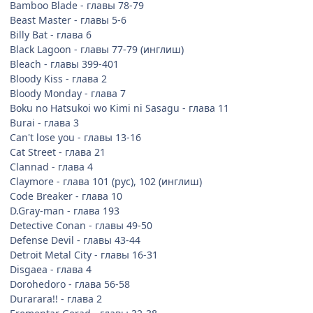
Doubt - глава 11
Bamboo Blade - главы 78-79
Dragon Quest Adventure of Dai - глава 274 (инглиш)
Beast Master - главы 5-6
Eureka 7 - главы 8-11
Billy Bat - глава 6
Eyeshield 21 - глава 317 (инглиш)
Black Lagoon - главы 77-79 (инглиш)
FairyTail - глава 122 (инглиш)
Bleach - главы 399-401
FullMetal Alchemist - глава 92 (инглиш)
Bloody Kiss - глава 2
Gekka no Kimi - глава 10
Bloody Monday - глава 7
Georgie - главы 30-32
Boku no Hatsukoi wo Kimi ni Sasagu - глава 11
Girl Friends - глава 18
Burai - глава 3
Good Morning Call - глава 9
Can't lose you - главы 13-16
Hajime no Ippo - глава 842 (инглиш)
Cat Street - глава 21
Hanazakari No Kimi Tachi E - главы 86-87
Clannad - глава 4
Haou Airen - глава 33
Claymore - глава 101 (рус), 102 (инглиш)
Hello Michael - главы 6-9
Code Breaker - глава 10
Higurashi no Naku Koro ni - Watanagashi - глава 3
D.Gray-man - глава 193
Honey and Clover - глава 11
Detective Conan - главы 49-50
Hyakko - глава 3
Defense Devil - главы 43-44
Katekyo Hitman Reborn! - глава 21
Detroit Metal City - главы 16-31
Kimi Sae Mo Ai no Kusari - глава 4
Disgaea - глава 4
Kurozuka - глава 5
Dorohedoro - глава 56-58
Kusuriyubi Hime - глава 5 (
завершено
)
Durarara!! - глава 2
Lady Masquerade - глава 13