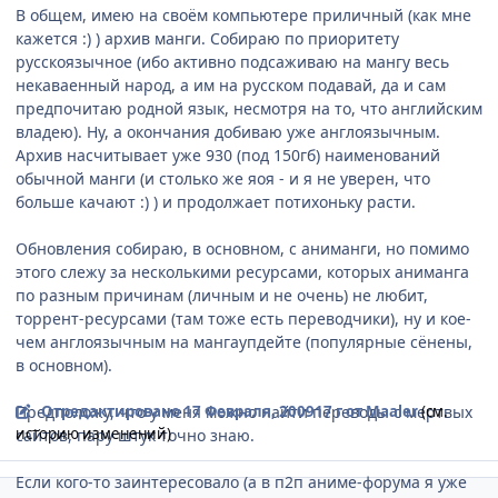
В общем, имею на своём компьютере приличный (как мне
кажется :) ) архив манги. Собираю по приоритету
русскоязычное (ибо активно подсаживаю на мангу весь
некаваенный народ, а им на русском подавай, да и сам
предпочитаю родной язык, несмотря на то, что английским
владею). Ну, а окончания добиваю уже англоязычным.
Архив насчитывает уже 930 (под 150гб) наименований
обычной манги (и столько же яоя - и я не уверен, что
больше качают :) ) и продолжает потихоньку расти.
Обновления собираю, в основном, с аниманги, но помимо
этого слежу за несколькими ресурсами, которых аниманга
по разным причинам (личным и не очень) не любит,
торрент-ресурсами (там тоже есть переводчики), ну и кое-
чем англоязычным на мангаупдейте (популярные сёнены,
в основном).
Предположу, что у меня можно найти переводы с мертвых
Отредактировано
17 Февраля, 2009
17 г
от Maaler
(см.
историю изменений)
сайтов, пару штук точно знаю.
Если кого-то заинтересовало (а в п2п аниме-форума я уже