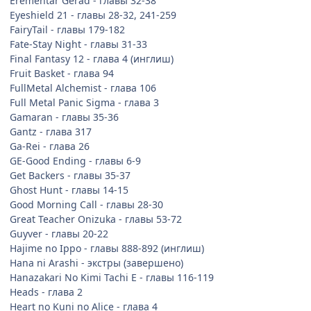
Erementar Gerad - главы 32-38
Love Hina - главы 92-93
Eyeshield 21 - главы 28-32, 241-259
Love SOS - глава 4
FairyTail - главы 179-182
Lucky Star - главы 10-11
Fate-Stay Night - главы 31-33
Magical JxR - глава 6
Final Fantasy 12 - глава 4 (инглиш)
Majin Tantei Nougami Neuro - глава 5
Fruit Basket - глава 94
Mieru Hito - глава 26
FullMetal Alchemist - глава 106
Monster Hunter Orage - главы 10-11 (инглиш)
Full Metal Panic Sigma - глава 3
Naruto - глава 435
Gamaran - главы 35-36
OnePiece - глава 76, 127, 155-160, 187, 370-371, 532
Gantz - глава 317
Ouran Koukou Host Club - глава 24
Ga-Rei - глава 26
Peach Girl - глава 67
GE-Good Ending - главы 6-9
Psyren - глава 5
Get Backers - главы 35-37
Rosario to Vampire - спешал
Ghost Hunt - главы 14-15
Saint Oniisan - глава 2
Good Morning Call - главы 28-30
Shingetsutan Tsukihime - главы 17-20
Great Teacher Onizuka - главы 53-72
Shirley - главы 1-2
Guyver - главы 20-22
Skyhigh Shinshou - глава 2
Hajime no Ippo - главы 888-892 (инглиш)
Soul Eater - глава 58 (инглиш)
Hana ni Arashi - экстры (завершено)
Strongest Disciple Kenichi - главы 183 (рус), 324 (инглиш)
Hanazakari No Kimi Tachi E - главы 116-119
Tengen Toppa Gurren Lagann - глава 7
Heads - глава 2
The Wedding in White - главы 3-4
(
завершено
)
Heart no Kuni no Alice - глава 4