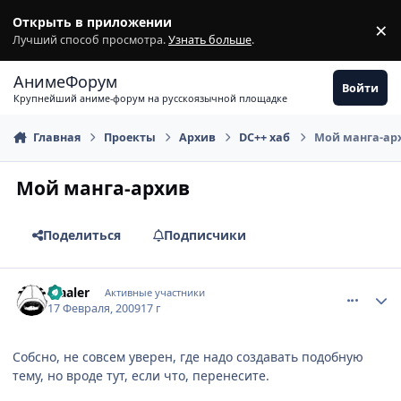
Перейти к содержимому
Открыть в приложении
×
З
Лучший способ просмотра.
Узнать больше
.
АнимеФорум
Войти
Крупнейший аниме-форум на русскоязычной площадке
Главная
Проекты
Архив
DC++ хаб
Мой манга-ар
Мой манга-архив
Поделиться
Подписчики
comment_2230279
Статистика автора
Maaler
Активные участники
17 Февраля, 2009
17 г
Собсно, не совсем уверен, где надо создавать подобную
тему, но вроде тут, если что, перенесите.