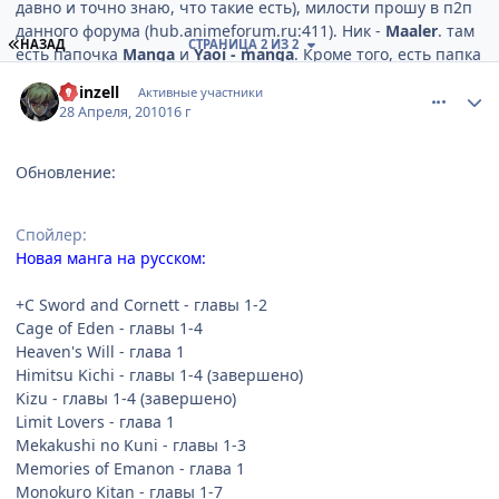
давно и точно знаю, что такие есть), милости прошу в п2п
данного форума (hub.animeforum.ru:411). Ник -
Maaler
. там
ПЕРВАЯ СТРАНИЦА
НАЗАД
СТРАНИЦА 2 ИЗ 2
есть папочка
Manga
и
Yaoi - manga
. Кроме того, есть папка
comment_2455471
Статистика автора
Свалка
, в которую я в течение недели скидываю
Koinzell
Активные участники
выкачанные обновления, а раз в неделю (или две, или
28 Апреля, 2010
16 г
месяц) раскидываю по основному архиву. Собсно, ниже
обновление сделанное за сегодня, кои я и планирую
отписывать в данной теме.
Обновление:
Спойлер
Спойлер:
Обновление:
Новая манга на русском:
Новая манга на русском:
+C Sword and Cornett - главы 1-2
Cage of Eden - главы 1-4
Do-Re-Mi-Fa-Sol-La-Si-Do - глава 1
Heaven's Will - глава 1
Hot Blooded Woman - глава 1
Himitsu Kichi - главы 1-4 (завершено)
Melty Blood 2nd - глава 1
Kizu - главы 1-4 (завершено)
Shiawase Kissa Sanchoume - глава 1
Limit Lovers - глава 1
Suki Dakara Suki - главы 1-10
Mekakushi no Kuni - главы 1-3
Yaya Puri - глава 1
Memories of Emanon - глава 1
Zero no Tsukaima - глава 1
Monokuro Kitan - главы 1-7