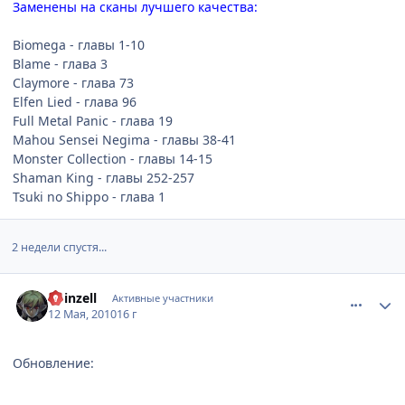
Заменены на сканы лучшего качества:
Biomega - главы 1-10
Blame - глава 3
Claymore - глава 73
Elfen Lied - глава 96
Full Metal Panic - глава 19
Mahou Sensei Negima - главы 38-41
Monster Collection - главы 14-15
Shaman King - главы 252-257
Tsuki no Shippo - глава 1
2 недели спустя...
comment_2462080
Статистика автора
Koinzell
Активные участники
12 Мая, 2010
16 г
Обновление: