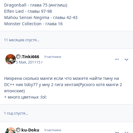
Dragonball - глава 75 (инглиш)
Elfen Lied - главы 97-98
Mahou Sensei Negima - главы 42-43
Monster Collection - глава 16
11 месяцев спустя...
comment_2661747
Статистика автора
Mr.Tinki666
Участники
5 Мая, 2011
15 г
Нихрена сколько манги если что можете найти тмну на
DC++ ник toby77 у мну 2 гига хентая(Руского хотя манги 2
японские)
+ много цветных :lol:
1 год спустя...
comment_2785447
Статистика автора
Doku-Doku
Участники