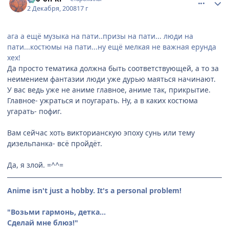
2 Декабря, 2008
17 г
ага а ещё музыка на пати..призы на пати... люди на
пати...костюмы на пати...ну ещё мелкая не важная ерунда
хех!
Да просто тематика должна быть соответствующей, а то за
неимением фантазии люди уже дурью маяться начинают.
У вас ведь уже не аниме главное, аниме так, прикрытие.
Главное- ужраться и поугарать. Ну, а в каких костюма
угарать- пофиг.
Вам сейчас хоть викторианскую эпоху сунь или тему
дизельпанка- всё пройдёт.
Да, я злой. =^^=
Anime isn't just a hobby. It's a personal problem!
"Возьми гармонь, детка...
Сделай мне блюз!"