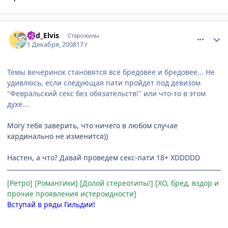
comment_2197017
Статистика автора
Bad_Elvis
Старожилы
1 Декабря, 2008
17 г
Темы вечеринок становятся всё бредовее и бредовее... Не
удивлюсь, если следующая пати пройдёт под девизом
"Февральский секс без обязательств!" или что-то в этом
духе...
Могу тебя заверить, что ничего в любом случае
кардинально не изменится))
Настен, а что? Давай проведем секс-пати 18+ XDDDDD
[Ретро] [Романтики] [Долой стереотипы!] [ХО, бред, вздор и
прочие проявления истероидности]
Вступай в ряды Гильдии!