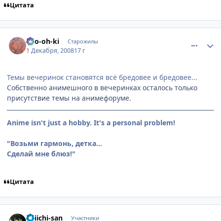
Цитата
comment_2197062
Статистика автора
Ryo-oh-ki
Старожилы
1 Декабря, 2008
17 г
Темы вечеринок становятся всё бредовее и бредовее...
Собственно анимешного в вечеринках осталось только
присутствие темы на анимефоруме.
Anime isn't just a hobby. It's a personal problem!
"Возьми гармонь, детка...
Сделай мне блюз!"
Цитата
comment_2197165
Статистика автора
Keiichi-san
Участники