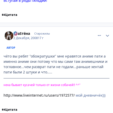
Вступай в ряды Гильдии!
Цитата
comment_2197355
Статистика автора
SлаSтёна
Старожилы
2 Декабря, 2008
17 г
АВТОР
чёто вы ребят "обожратушки" мне нравятся аниме пати а
именно аниме они потому что мы сами там анимешники и
тоглавное...чем разврат пати не годали...раньше хентай
пати были 2 штуки и что.....
нека бывает кусачей только от жизни собачей!! ^^"
http://www.liveinternet.ru/users/1972577/
мой дневничёк)))
Цитата