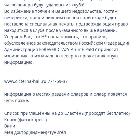
часов вечера будут удалены из клуба!!
Во избежание толчеи и Вашего недовольства, гостям
вечеринки, предъявившим паспорт при входе будет
поставлена специальная печать, подтверждающая право
находиться в клубе после указанного выше времени.
Уверяем Вас, это НЕ наша прихоть, это правило,
обусловленное законодательством Российской Федерации!!
Администрация FoReVeR CrAzY AnImE PaRtY приносит
извинения за изначально неверно предоставленную
информацию.
www.cicterna-hall.ru 771-69-37
информация о местах раздачи флаеров и флаер появятся
чуть позже.
Список приглашённы на др Сластёны(проходят бесплатно)
Корин(фанэскпресс)
Вини
Мед доктор(диджей)+тунигёл