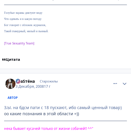
Голубые экраны диктуют моду
Что одевать и в какую погоду
Бог говорит с обложек журналов,
Такой гламурный, милый и пьяный.
[True Sexuality Team]
Цитата
comment_2198228
Статистика автора
SлаSтёна
Старожилы
3 Декабря, 2008
17 г
АВТОР
З.Ы. на бдсм пати с 18 пускают, ибо самый ценный товар)
оо какие познания в этой области =))
нека бывает кусачей только от жизни собачей!! ^^"