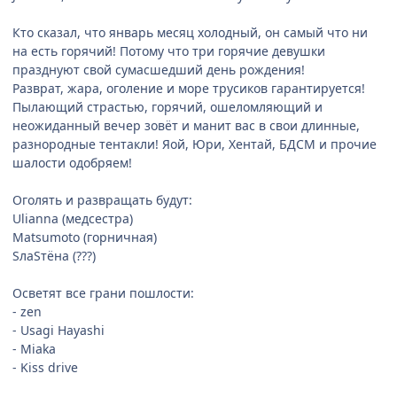
Кто сказал, что январь месяц холодный, он самый что ни
на есть горячий! Потому что три горячие девушки
празднуют свой сумасшедший день рождения!
Разврат, жара, оголение и море трусиков гарантируется!
Пылающий страстью, горячий, ошеломляющий и
неожиданный вечер зовёт и манит вас в свои длинные,
разнородные тентакли! Яой, Юри, Хентай, БДСМ и прочие
шалости одобряем!
Оголять и развращать будут:
Ulianna (медсестра)
Matsumoto (горничная)
SлаSтёна (???)
Осветят все грани пошлости:
- zen
- Usagi Hayashi
- Miaka
- Kiss drive