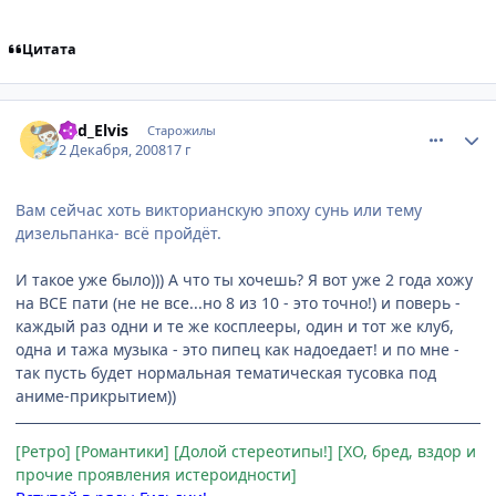
Цитата
comment_2197251
Статистика автора
Bad_Elvis
Старожилы
2 Декабря, 2008
17 г
Вам сейчас хоть викторианскую эпоху сунь или тему
дизельпанка- всё пройдёт.
И такое уже было))) А что ты хочешь? Я вот уже 2 года хожу
на ВСЕ пати (не не все...но 8 из 10 - это точно!) и поверь -
каждый раз одни и те же косплееры, один и тот же клуб,
одна и тажа музыка - это пипец как надоедает! и по мне -
так пусть будет нормальная тематическая тусовка под
аниме-прикрытием))
[Ретро] [Романтики] [Долой стереотипы!] [ХО, бред, вздор и
прочие проявления истероидности]