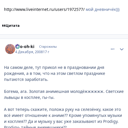
http://www.liveinternet.ru/users/1972577/
мой дневничёк)))
Цитата
comment_2198270
Статистика автора
Ryo-oh-ki
Старожилы
4 Декабря, 2008
17 г
На самом деле, тут прикол не в праздновании дня
рождения, а в том, что на этом светлом празднике
пытаются заработать.
Богема, ага. Золотая анимешная молодёжжжжжж. Светские
львыцы в косплее, гы-гы.
А вот теперь скажите, положа руку на селезёнку, какое это
всё имеет отношение к аниме?? Кроме упомянутых музыки
и косплея?? Да и музыку у вас уже заказывают из Prodigy.
Prodigy- тайные анимешники??