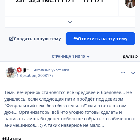
237
32,3 тыс.
17 г
17 г
17 г
17 г
Развернуть обзор темы
Создать новую тему
Ответить на эту тему
П
СТРАНИЦА 1 ИЗ 10
ДАЛЕЕ
comment_2196935
Статистика автора
~Niji~
Активные участники
1 Декабря, 2008
17 г
Темы вечеринок становятся всё бредовее и бредовее... Не
удивлюсь, если следующая пати пройдёт под девизом
"Февральский секс без обязательств!" или что-то в этом
духе... Организаторы всё что угодно готовы сделать и
написать, лишь бы денег побольше собрать с озабоченных
анимешников... :) А таких наверное не мало...
Цитата