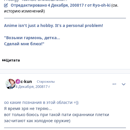
Отредактировано
4 Декабря, 2008
17 г
от Ryo-oh-ki
(см.
историю изменений)
Anime isn't just a hobby. It's a personal problem!
"Возьми гармонь, детка...
Сделай мне блюз!"
Цитата
comment_2198361
Статистика автора
Eric-kun
Старожилы
4 Декабря, 2008
17 г
оо какие познания в этой области =))
Я время зря не теряю...
вот только боюсь при такой пати охранники плетки
засчитают как холодное оружие)