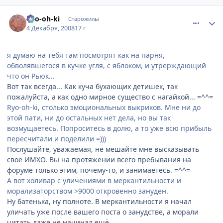
comment_2198456
Статистика автора
Ryo-oh-ki
Старожилы
4 Декабря, 2008
17 г
я думаю на тебя там посмотрят как на парня,
обволявшегося в кучке угля, с яблоком, и утрерждающий
что он Рьюк...
Вот так всегда... Как куча бухающих детишек, так
пожалуйста, а как одно мирное существо с нагайкой... =^^=
Ryo-oh-ki, столько эмоциональных выкриков. Мне ни до
этой пати, ни до остальных нет дела, но вы так
возмущаетесь. Попроситесь в долю, а то уже всю прибыль
пересчитали и поделили =)))
Послушайте, уважаемая, не мешайте мне высказывать
своё ИМХО. Вы на протяжении всего пребывания на
форуме только этим, почему-то, и занимаетесь. =^^=
А вот холивар с уличениями в меркантильности и
морализаторством >9000 откровенно зануден.
Ну батенька, ну полноте. В меркантильности я начал
уличать уже после вашего поста о занудстве, а морали
читать даже не начинал ещё.