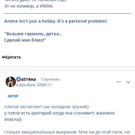
Эт не холивор, а ИМХА.
Anime isn't just a hobby. It's a personal problem!
"Возьми гармонь, детка...
Сделай мне блюз!"
Цитата
comment_2198494
Статистика автора
SлаSтёна
Старожилы
4 Декабря, 2008
17 г
АВТОР
плетки засчитают как холодное оружие)
у плети есть критерий когда она становитс жизнено
опасна))
столько эмоциональных выкриков. Мне ни до этой пати, ни