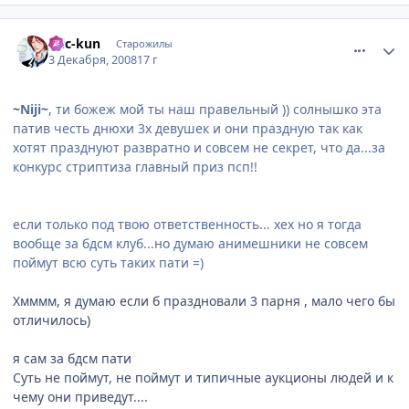
comment_2198091
Статистика автора
Eric-kun
Старожилы
3 Декабря, 2008
17 г
~Niji~
, ти божеж мой ты наш правельный )) солнышко эта
патив честь днюхи 3х девушек и они праздную так как
хотят празднуют развратно и совсем не секрет, что да...за
конкурс стриптиза главный приз псп!!
если только под твою ответственность... хех но я тогда
вообще за бдсм клуб...но думаю анимешники не совсем
поймут всю суть таких пати =)
Хмммм, я думаю если б праздновали 3 парня , мало чего бы
отличилось)
я сам за бдсм пати
Суть не поймут, не поймут и типичные аукционы людей и к
чему они приведут....