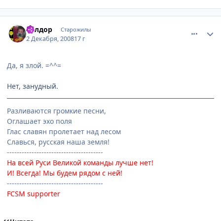
comment_2197489
Статистика автора
Гилдор
Старожилы
2 Декабря, 2008
17 г
Да, я злой. =^^=
Нет, занудный.
Разливаются громкие песни,
Оглашает эхо поля
Глас славян пролетает над лесом
Славься, русская наша земля!
---------------------------------------
На всей Руси Великой команды лучше нет!
И! Всегда! Мы будем рядом с ней!
---------------------------------------
FCSM supporter