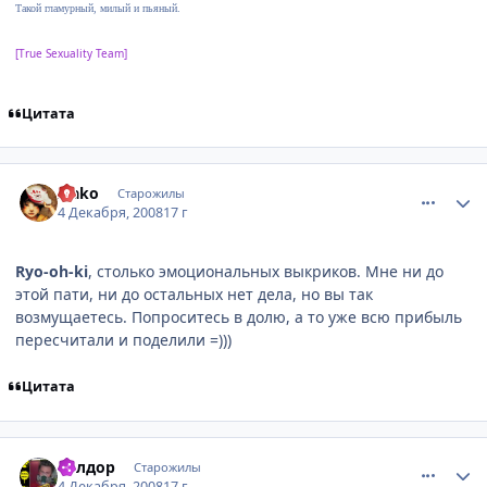
Такой гламурный, милый и пьяный.
[True Sexuality Team]
Цитата
comment_2198392
Статистика автора
Isako
Старожилы
4 Декабря, 2008
17 г
Ryo-oh-ki
, столько эмоциональных выкриков. Мне ни до
этой пати, ни до остальных нет дела, но вы так
возмущаетесь. Попроситесь в долю, а то уже всю прибыль
пересчитали и поделили =)))
Цитата
comment_2198405
Статистика автора
Гилдор
Старожилы
4 Декабря, 2008
17 г