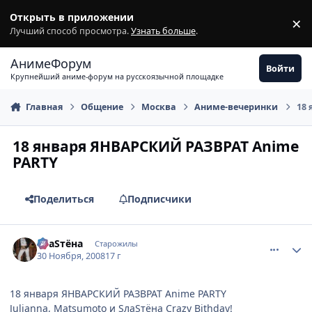
Перейти к содержимому
Открыть в приложении
×
З
Лучший способ просмотра.
Узнать больше
.
АнимеФорум
Войти
Крупнейший аниме-форум на русскоязычной площадке
Главная
Общение
Москва
Аниме-вечеринки
18 
18 января ЯНВАРСКИЙ РАЗВРАТ Anime
PARTY
Поделиться
Подписчики
comment_2196676
Статистика автора
SлаSтёна
Старожилы
30 Ноября, 2008
17 г
18 января ЯНВАРСКИЙ РАЗВРАТ Anime PARTY
Julianna, Matsumoto и SлаSтёна Crazy Bithday!