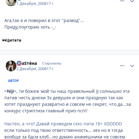
1 Декабря, 2008
17 г
Ага,так я и поверил в этот "развод"...
Приду,поугораю хоть -_-
Цитата
comment_2197179
Статистика автора
SлаSтёна
Старожилы
2 Декабря, 2008
17 г
АВТОР
~Niji~
, ти божеж мой ты наш правельный )) солнышко эта
патив честь днюхи 3х девушек и они праздную так как
хотят празднуют развратно и совсем не секрет, что да...за
конкурс стриптиза главный приз псп!!
Настен, а что? Давай проведем секс-пати 18+ XDDDDD
если только под твою ответственность... хех но я тогда
вообще за бдсм клуб...но думаю анимешники не совсем