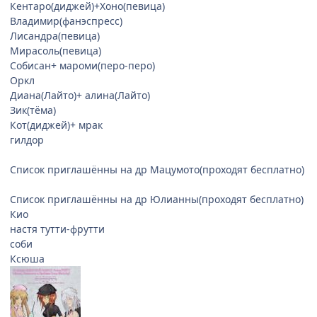
Кентаро(диджей)+Хоно(певица)
Владимир(фанэспресс)
Лисандра(певица)
Мирасоль(певица)
Собисан+ мароми(перо-перо)
Оркл
Диана(Лайто)+ алина(Лайто)
Зик(тёма)
Кот(диджей)+ мрак
гилдор
Список приглашённы на др Мацумото(проходят бесплатно)
Список приглашённы на др Юлианны(проходят бесплатно)
Кио
настя тутти-фрутти
соби
Ксюша