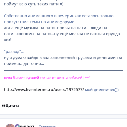
поймут всю суть таких пати =)
Собственно анимешного в вечеринках осталось только
присутствие темы на анимефоруме.
ага а ещё музыка на пати..призы на пати... люди на
пати...костюмы на пати...ну ещё мелкая не важная ерунда
хех!
"развод"...
ну я думаю зайдя в зал заполненый трусами и деньгами ты
поймёш...да точно...
нека бывает кусачей только от жизни собачей!! ^^"
http://www.liveinternet.ru/users/1972577/
мой дневничёк)))
Цитата
comment_2197205
Статистика автора
Ryo-oh-ki
Старожилы