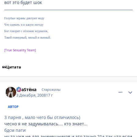
вот это будет шок
Голубые экраны диктуют моду
Что одевать и в какую погоду
Бог говорит с обложек журналов,
Такой гламурный, милый и пьяный.
[True Sexuality Team]
Цитата
comment_2198167
Статистика автора
SлаSтёна
Старожилы
3 Декабря, 2008
17 г
АВТОР
3 парня , мало чего бы отличилось)
чесно я не задумывалась.... кто знает...
бдсм пати
ну то уже не для анимешников и это точно 21+ так что если