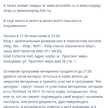
А также аниме товары от www.animefan.ru и www.cosplay-
shop.ru (www.kosplay.2bb.ru)
И ещё много и много и много всего пошлого и
откровенного
Начало в 15 00 окончание в 23 00
Вход с оригинальным флаером или в тематичном косплее
290р, без – 350р ; ВИП – 500р (число ограничено 60шт.,
заказ ВИП билетов 8962-911-68-63)
Клуб Cicterna Hall, Адрес клуба: м . Проспект мира
кольцевая, ул. Проспект мира дом 26 стр. 1.
Основная программа вечеринки продлится до 21:00
(девяти часов вечера). Остаться в клубе вплоть до
закрытия вечеринки и принять участие в программе "без
цензуры", смогут только те участники вечеринки, которым
есть ПОЛНЫХ 18 ЛЕТ!! Те гости клуба, которым нет 18ти,
или те, кто не сможет подтвердить свой возраст начилием
паспорта, или иного документа, удостоверяющего
личность, в котором есть отметка о дате рождения, в 9