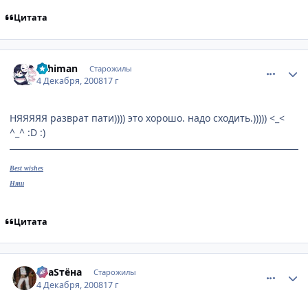
Цитата
comment_2198522
Статистика автора
aehiman
Старожилы
4 Декабря, 2008
17 г
НЯЯЯЯЯ разврат пати)))) это хорошо. надо сходить.))))) <_<
^_^ :D :)
Best wishes
Няш
Цитата
comment_2198525
Статистика автора
SлаSтёна
Старожилы
4 Декабря, 2008
17 г