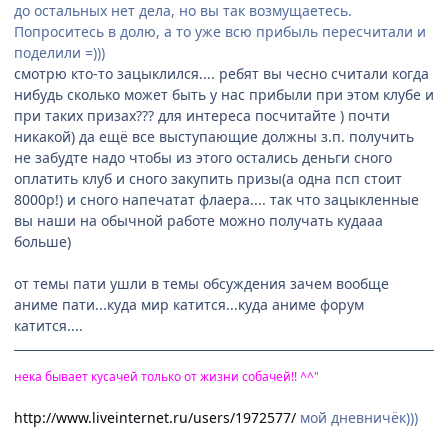
до остальных нет дела, но вы так возмущаетесь.
Попроситесь в долю, а то уже всю прибыль пересчитали и
поделили =)))
смотрю кто-то зацыклился.... ребят вы чесно считали когда
нибудь сколько может быть у нас прибыли при этом клубе и
при таких призах??? для интереса посчитайте ) почти
никакой) да ещё все выступающие должны з.п. получить
не забудте надо чтобы из этого остались деньги сного
оплатить клуб и сного закупить призы(а одна псп стоит
8000р!) и сного напечатат флаера.... так что зацыкленные
вы наши на обычной работе можно получать кудааа
больше)
от темы пати ушли в темы обсуждения зачем вообще
аниме пати...куда мир катится...куда аниме форум
катится....
нека бывает кусачей только от жизни собачей!! ^^"
http://www.liveinternet.ru/users/1972577/
мой дневничёк)))