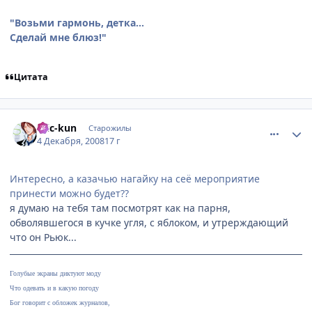
"Возьми гармонь, детка...
Сделай мне блюз!"
Цитата
comment_2198378
Статистика автора
Eric-kun
Старожилы
4 Декабря, 2008
17 г
Интересно, а казачью нагайку на сеё мероприятие
принести можно будет??
я думаю на тебя там посмотрят как на парня,
обволявшегося в кучке угля, с яблоком, и утрерждающий
что он Рьюк...
Голубые экраны диктуют моду
Что одевать и в какую погоду
Бог говорит с обложек журналов,