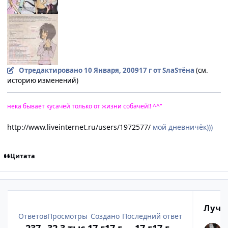
Отредактировано
10 Января, 2009
17 г
от SлаSтёна
(см.
историю изменений)
нека бывает кусачей только от жизни собачей!! ^^"
http://www.liveinternet.ru/users/1972577/
мой дневничёк)))
Цитата
Лучш
Ответов
Просмотры
Создано
Последний ответ