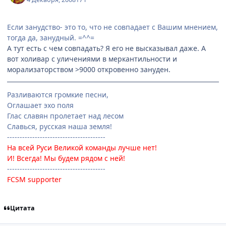
Если занудство- это то, что не совпадает с Вашим мнением,
тогда да, занудный. =^^=
А тут есть с чем совпадать? Я его не высказывал даже. А
вот холивар с уличениями в меркантильности и
морализаторством >9000 откровенно зануден.
Разливаются громкие песни,
Оглашает эхо поля
Глас славян пролетает над лесом
Славься, русская наша земля!
---------------------------------------
На всей Руси Великой команды лучше нет!
И! Всегда! Мы будем рядом с ней!
---------------------------------------
FCSM supporter
Цитата