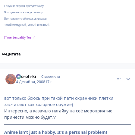
Голубые экраны диктуют моду
Что одевать и в какую погоду
Бог говорит с обложек журналов,
Такой гламурный, милый и пьяный.
[True Sexuality Team]
Цитата
comment_2198369
Статистика автора
Ryo-oh-ki
Старожилы
4 Декабря, 2008
17 г
вот только боюсь при такой пати охранники плетки
засчитают как холодное оружие)
Интересно, а казачью нагайку на сеё мероприятие
принести можно будет??
Anime isn't just a hobby. It's a personal problem!