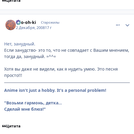
Цитата
comment_2197553
Статистика автора
Ryo-oh-ki
Старожилы
2 Декабря, 2008
17 г
Нет, занудный.
Если занудство- это то, что не совпадает с Вашим мнением,
тогда да, занудный. =^^=
Хотя вы даже не видели, как я нудить умею. Это песня
просто!!!
Anime isn't just a hobby. It's a personal problem!
"Возьми гармонь, детка...
Сделай мне блюз!"
Цитата