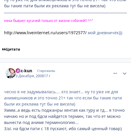
бы такие пати были их реклама тут бы не висела)
нека бывает кусачей только от жизни собачей!! ^^"
http://www.liveinternet.ru/users/1972577/
мой дневничёк)))
Цитата
comment_2198219
Статистика автора
Eric-kun
Старожилы
3 Декабря, 2008
17 г
чесно я не задумывалась.... кто знает... ну то уже не для
анимешников и это точно 21+ так что если бы такие пати
были их реклама тут бы не висела)
Хммм..а ведь есть поджанры хентая как гуру и тд... я точно
нинаю но и под бдсм найдется термин, так что ет можно
вынести под аниме терминологию...
З.Ы. на бдсм пати с 18 пускают, ибо самый ценный товар)