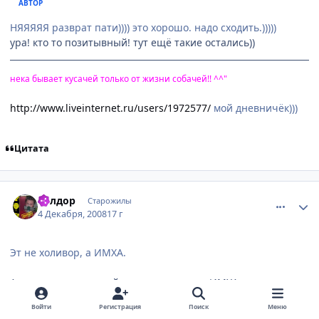
АВТОР
НЯЯЯЯЯ разврат пати)))) это хорошо. надо сходить.)))))
ура! кто то позитывный! тут ещё такие остались))
нека бывает кусачей только от жизни собачей!! ^^"
http://www.liveinternet.ru/users/1972577/
мой дневничёк)))
Цитата
comment_2198535
Статистика автора
Гилдор
Старожилы
4 Декабря, 2008
17 г
Эт не холивор, а ИМХА.
А что есть в н-дцатый раз повторенная ИМХА, при том, что
ей никто, в общем-то, не интересовался?
Войти
Регистрация
Поиск
Меню