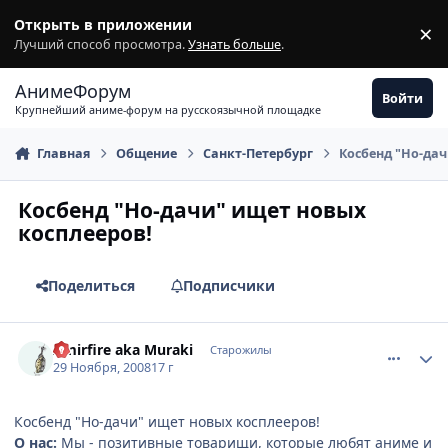
Перейти к содержимому
Открыть в приложении
×
З
Лучший способ просмотра.
Узнать больше
.
АнимеФорум
Войти
Крупнейший аниме-форум на русскоязычной площадке
Главная
Общение
Санкт-Петербург
Косбенд "Но-дач
Косбенд "Но-дачи" ищет новых
косплееров!
Поделиться
Подписчики
comment_2196522
Статистика автора
Amirfire aka Muraki
Старожилы
29 Ноября, 2008
17 г
Косбенд "Но-дачи" ищет новых косплееров!
О нас:
Мы - позитивные товарищи, которые любят аниме и