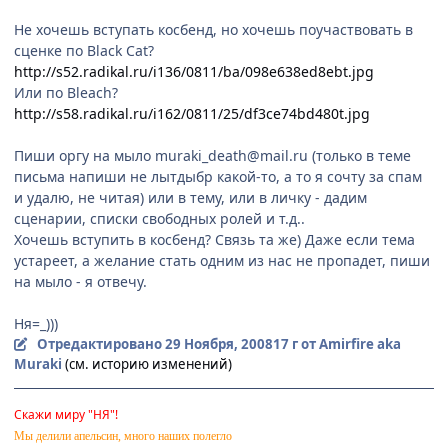
Не хочешь вступать косбенд, но хочешь поучаствовать в
сценке по Black Cat?
http://s52.radikal.ru/i136/0811/ba/098e638ed8ebt.jpg
Или по Bleach?
http://s58.radikal.ru/i162/0811/25/df3ce74bd480t.jpg
Пиши оргу на мыло muraki_death@mail.ru (только в теме
письма напиши не лытдыбр какой-то, а то я сочту за спам
и удалю, не читая) или в тему, или в личку - дадим
сценарии, списки свободных ролей и т.д..
Хочешь вступить в косбенд? Связь та же) Даже если тема
устареет, а желание стать одним из нас не пропадет, пиши
на мыло - я отвечу.
Ня=_)))
Отредактировано
29 Ноября, 2008
17 г
от Amirfire aka
Muraki
(см. историю изменений)
Скажи миру "НЯ"!
Мы делили апельсин, много наших полегло