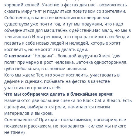
хороший коплей. Участие в фестах для нас - возможность
сказать миру "ня" и поделиться позитивом со зрителями.
Собственно, в качестве компании косплееров мы
существуем уже почти год, и тут мы подумали, что надо
объединиться для масштабных действий.Нас мало, но мы в
тельняшках) И мы решили, что пора расширить косбенд и
позвать к себе новых людей и нелюдей, которые хотят
косплеить, но не хотят это делать одни.
О названии:
"Но-дачи" - большой двуручный меч "для
поля" примерно в рост человека. Заточка односторонняя,
цуба небольшая, в основном овальная.
Кого мы ждем: Тех, кто хочет косплеить, участвовать в
дефиле и сценках, побывать на фестах в качестве
участника и проявить себя.
Что мы собираемся делать в ближайшее время:
Намечаются две большие сценки по Black Cat и Bleach. Есть
сценарии, выбираются роли, начинаются поиски
материалов и выкроек.
Сомневаешься? Приходи - познакомимся, поговорим, все
покажем и расскажем, не понравится - силком мы никого
не тянем)