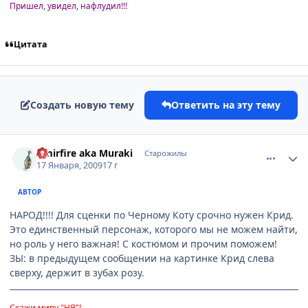
Пришел, увидел, нафлудил!!!
Цитата
Создать новую тему
Ответить на эту тему
comment_2219057
Статистика автора
Amirfire aka Muraki
Старожилы
17 Января, 2009
17 г
АВТОР
НАРОД!!!! Для сценки по Черному Коту срочно нужен Крид.
Это единственный персонаж, которого мы не можем найти,
но роль у него важная! С костюмом и прочим поможем!
ЗЫ: в предыдущем сообщении на картинке Крид слева
сверху, держит в зубах розу.
Скажи миру "НЯ"!