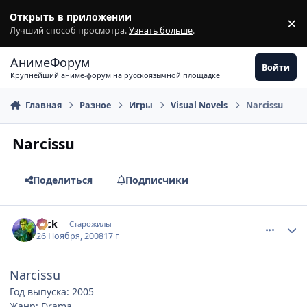
Перейти к содержимому
Открыть в приложении
×
З
Лучший способ просмотра.
Узнать больше
.
АнимеФорум
Войти
Крупнейший аниме-форум на русскоязычной площадке
Главная
Разное
Игры
Visual Novels
Narcissu
Narcissu
Поделиться
Подписчики
comment_2195113
Статистика автора
Nick
Старожилы
26 Ноября, 2008
17 г
Narcissu
Год выпуска: 2005
Жанр: Drama