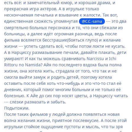
есть всё: и замечательный юмор, и хорошая драма, и
прекрасная игра актёров. А в игрульке только
нескончаемая печалька и взывание к жалости. Так вот,
единственная схожесть упомянутая
--- это два
@C.C.-sama
смертельно больных персонажа и то, что они сбежали из
больницы, а далее идёт огромная разница, ведь после
фильма вселяется бесстрашие(бояться глупо) и желание
жизни --- успеть сделать всё, чтобы потом локти не кусать.
А в Нарциссу размазывание печали, давайте плакать, дети
умирают! И как ты можешь сравнивать Narcissu и Ichi
Rittoru no Namida? Айя по последнего вздоха была полна
жизни, она хотела жить, страдала от того, что так и не
смогла выйти замуж и родить детей, поэтому хотела
оставить после себя хоть что-нибудь и это что-то стал её
дневник, который помог многим больным и не только её
болезнью. К Айе до сих пор носят цветы, а Нарциссу читать
--- слёзки размазать и забыть.
Подытожим.
После таких фильмов у людей должна появляться новая
волна желания жизни, приятное послевкусие. А после этой
игрульки стойкое ощущение пустоты и мысль, что ты зря