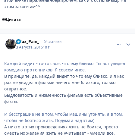
этой вн-ке параллельное(впрочем, как и к остальным). На
этом закончим^^
Цитата
comment_3052719
Статистика автора
_Max_Pain_
Участники
3 Августа, 2016
10 г
Каждый видит что-то своё, что ему близко. Ты вот увидел
комедию про гопников. Я совсем иное.
В принципе, да, каждый видит то что ему близко, и я как
раз не увидел в фильме ничего мне близкого, только
отвратное.
Быдловатость и низменность фильма есть объективные
факты.
И бесстрашие не в том, чтобы машины угонять, а в том,
чтобы не бояться жить. Подумай над этим)
А никто в этих произведениях жить не боится, просто
смерть их желания жить не учитывает - умерли все.