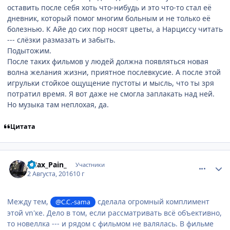
оставить после себя хоть что-нибудь и это что-то стал её
дневник, который помог многим больным и не только её
болезнью. К Айе до сих пор носят цветы, а Нарциссу читать
--- слёзки размазать и забыть.
Подытожим.
После таких фильмов у людей должна появляться новая
волна желания жизни, приятное послевкусие. А после этой
игрульки стойкое ощущение пустоты и мысль, что ты зря
потратил время. Я вот даже не смогла заплакать над ней.
Но музыка там неплохая, да.
Цитата
comment_3052601
Статистика автора
_Max_Pain_
Участники
2 Августа, 2016
10 г
Между тем,
сделала огромный комплимент
@C.C.-sama
этой vn'ке. Дело в том, если рассматривать всё объективно,
то новеллка --- и рядом с фильмом не валялась. В фильме