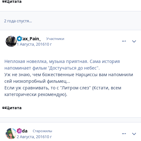
Цитата
2 года спустя...
comment_3052496
Статистика автора
_Max_Pain_
Участники
1 Августа, 2016
10 г
Неплохая новеллка, музыка приятная. Сама история
напоминает фильм "Достучаться до небес".
Уж не знаю, чем божественные Нарциссы вам напомнили
сей низкопробный фильмец...
Если уж сравнивать, то с "Литром слез" (Кстати, всем
категорически рекомендую).
Цитата
comment_3052576
Статистика автора
Rada
Старожилы
2 Августа, 2016
10 г