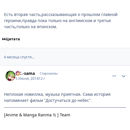
Есть вторая часть,рассказывающая о прошлом главной
героини,правда пока только на англииском и третья
часть,только на японском.
Цитата
4 месяца спустя...
comment_2931148
Статистика автора
C.C.-sama
Старожилы
5 Июня, 2014
12 г
Неплохая новеллка, музыка приятная. Сама история
напоминает фильм "Достучаться до небес".
[Anime & Manga Ranma ½ ] Team