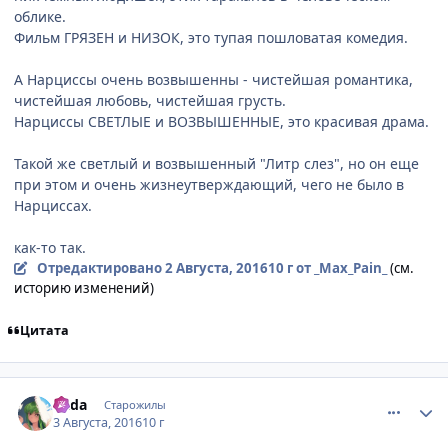
облике.
Фильм ГРЯЗЕН и НИЗОК, это тупая пошловатая комедия.
А Нарциссы очень возвышенны - чистейшая романтика,
чистейшая любовь, чистейшая грусть.
Нарциссы СВЕТЛЫЕ и ВОЗВЫШЕННЫЕ, это красивая драма.
Такой же светлый и возвышенный "Литр слез", но он еще
при этом и очень жизнеутверждающий, чего не было в
Нарциссах.
как-то так.
Отредактировано
2 Августа, 2016
10 г
от _Max_Pain_
(см.
историю изменений)
Цитата
comment_3052705
Статистика автора
Rada
Старожилы
3 Августа, 2016
10 г