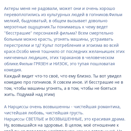
Актеры меня не радовали, может они и очень хорошо
перевоплотились из культурных людей в гопников.Фильм
мелкий, быдловатый, в общем вызывает довольно
мерзотные ощущения.Ты понимаешь к чему ведет
"бесстрашие" персонажей фильма? Всем смертельно
больным можно красть, угонять машины, устраивать
перестрелки и тд? Культ потребления и эгоизма во всей
красе.Особо меня тошнило от последних желаньишек этих
никчемных людишек, этих тараканов в человеческом
облике.Фильм ГРЯЗЕН и НИЗОК, это тупая пошловатая
комедия.
Каждый видит что-то своё, что ему близко. Ты вот увидел
комедию про гопников. Я совсем иное. И бесстрашие не в
том, чтобы машины угонять, а в том, чтобы не бояться
жить. Подумай над этим)
А Нарциссы очень возвышенны - чистейшая романтика,
чистейшая любовь, чистейшая грусть.
Нарциссы СВЕТЛЫЕ и ВОЗВЫШЕННЫЕ, это красивая драма.
Ну, возвышайся на здоровье. В целом, моё отношение к