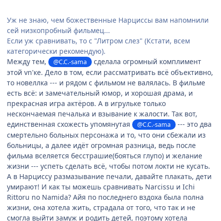
Уж не знаю, чем божественные Нарциссы вам напомнили
сей низкопробный фильмец...
Если уж сравнивать, то с "Литром слез" (Кстати, всем
категорически рекомендую).
Между тем,
сделала огромный комплимент
@C.C.-sama
этой vn'ке. Дело в том, если рассматривать всё объективно,
то новеллка --- и рядом с фильмом не валялась. В фильме
есть всё: и замечательный юмор, и хорошая драма, и
прекрасная игра актёров. А в игрульке только
нескончаемая печалька и взывание к жалости. Так вот,
единственная схожесть упомянутая
--- это два
@C.C.-sama
смертельно больных персонажа и то, что они сбежали из
больницы, а далее идёт огромная разница, ведь после
фильма вселяется бесстрашие(бояться глупо) и желание
жизни --- успеть сделать всё, чтобы потом локти не кусать.
А в Нарциссу размазывание печали, давайте плакать, дети
умирают! И как ты можешь сравнивать Narcissu и Ichi
Rittoru no Namida? Айя по последнего вздоха была полна
жизни, она хотела жить, страдала от того, что так и не
смогла выйти замуж и родить детей, поэтому хотела