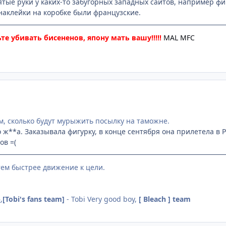
ятые руки у каких-то забугорных западных сайтов, например фиг
 наклейки на коробке были французские.
те убивать бисененов, япону мать вашу!!!!!
MAL
MFC
м, сколько будут мурыжить посылку на таможне.
 ж**а. Заказывала фигурку, в конце сентября она прилетела в 
ов =(
тем быстрее движение к цели.
}
,
[Tobi's fans team]
- Tobi Very good boy,
[ Bleach ] team