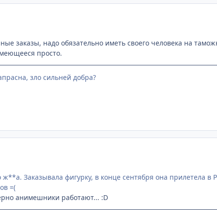
пные заказы, надо обязательно иметь своего человека на тамож
зумеющееся просто.
напрасна, зло сильней добра?
 ж**а. Заказывала фигурку, в конце сентября она прилетела в 
ов =(
рно анимешники работают... :D