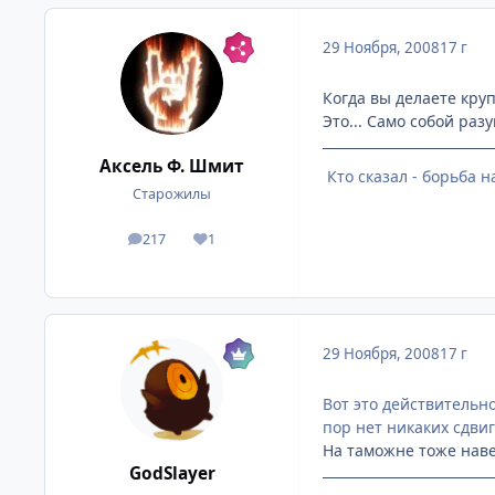
29 Ноября, 2008
17 г
Когда вы делаете кру
Это... Само собой ра
Аксель Ф. Шмит
Кто сказал - борьба 
Старожилы
217
1
посты
Репутация
29 Ноября, 2008
17 г
Вот это действительно
пор нет никаких сдвиг
На таможне тоже наве
GodSlayer