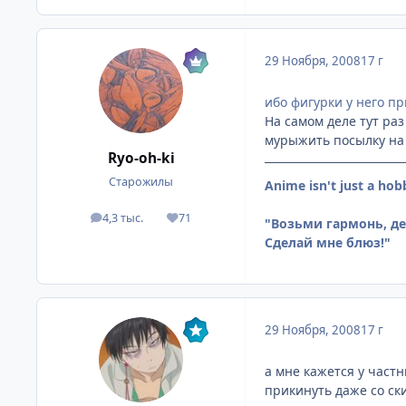
29 Ноября, 2008
17 г
ибо фигурки у него п
На самом деле тут раз
мурыжить посылку на 
Ryo-oh-ki
Старожилы
Anime isn't just a hob
4,3 тыс.
71
посты
Репутация
"Возьми гармонь, дет
Сделай мне блюз!"
29 Ноября, 2008
17 г
а мне кажется у частн
прикинуть даже со ск