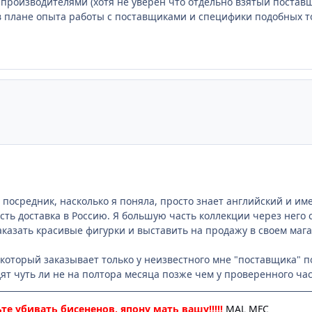
производителями (хотя не уверен что отдельно взятый поста
 плане опыта работы с поставщиками и специфики подобных то
осредник, насколько я поняла, просто знает английский и име
 есть доставка в Россию. Я большую часть коллекции через него
аказать красивые фигурки и выставить на продажу в своем маг
, который заказывает только у неизвестного мне "поставщика" 
дят чуть ли не на полтора месяца позже чем у проверенного ча
те убивать бисененов, япону мать вашу!!!!!
MAL
MFC