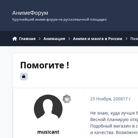
Перейти к содержимому
АнимеФорум
Крупнейший аниме-форум на русскоязычной площадке
Главная
Анимация
Аниме и манга в России
Пом
Помогите !
25 Ноября, 2008
17 г
Не знаю, куда лучше 
Весной планирую откр
Подобный магазин в 
musicant
и качества. Возможно