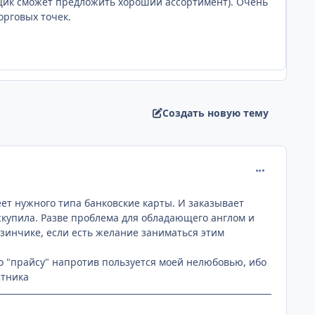
вщик сможет предложить хороший ассортимент). Очень
рговых точек.
Создать новую тему
comment_219
ет нужного типа банковские карты. И заказывает
 скупила. Разве проблема для обладающего англом и
азинчике, если есть желание заниматься этим
по "прайсу" напротив пользуется моей нелюбовью, ибо
стника