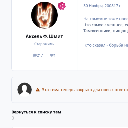
30 Ноября, 2008
17 г
На таможне тоже нав
Что самое смешное, ес
Таможенники, пищащие
Аксель Ф. Шмит
Старожилы
Кто сказал - борьба 
217
1
посты
Репутация
Эта тема теперь закрыта для новых ответо
Вернуться к списку тем