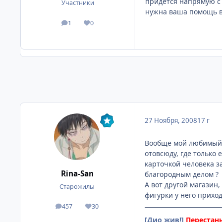
придется напрямую с 
Участники
нужна ваша помощь в
1
0
посты
Репутация
27 Ноября, 2008
17 г
Вообще мой любимый п
отовсюду, где только
карточкой человека з
Rina-San
благородным делом ?
А вот другой магазин
Старожилы
фигурки у него прихо
457
30
посты
Репутация
[Дио жив!]
Перестань