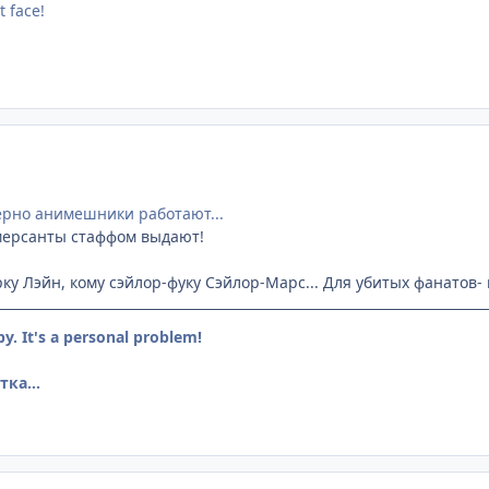
t face!
ерно анимешники работают...
оммерсанты стаффом выдают!
ку Лэйн, кому сэйлор-фуку Сэйлор-Марс... Для убитых фанатов-
by. It's a personal problem!
ка...