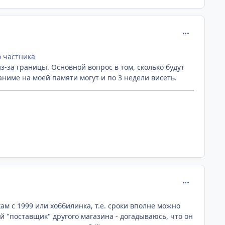
comment_219
о частника
з-за границы. Основной вопрос в том, сколько будут
аниме на моей памяти могут и по 3 недели висеть.
comment_219
ам с 1999 или хоббилинка, т.е. сроки вполне можно
 "поставщик" другого магазина - догадываюсь, что он