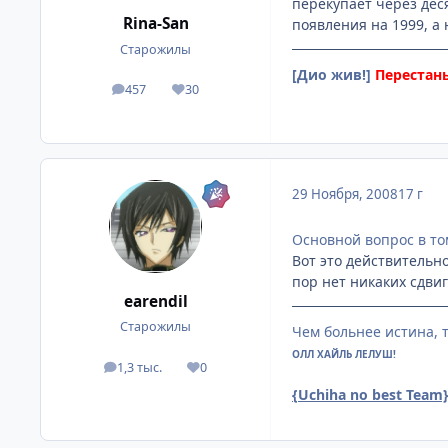
перекупает через дес
Rina-San
появления на 1999, а
Старожилы
[Дио жив!]
Перестань
457
30
посты
Репутация
29 Ноября, 2008
17 г
Основной вопрос в то
Вот это действительно
пор нет никаких сдвиг
earendil
Старожилы
Чем больнее истина, 
ОЛЛ ХАЙЛЬ ЛЕЛУШ!
1,3 тыс.
0
посты
Репутация
{Uchiha no best Team