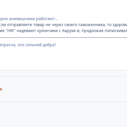
ерно анимешники работают...
ли отправляете товар не через своего таможенника, то здорова
 "НЯ!" надевают кулончики с Харухи и, продолжая попискиват
напрасна, зло сильней добра?
в.