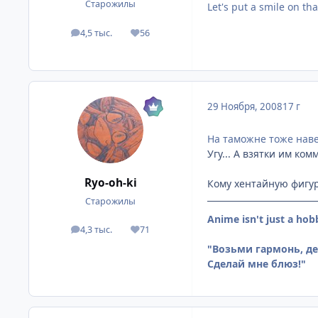
Старожилы
Let's put a smile on tha
4,5 тыс.
56
посты
Репутация
29 Ноября, 2008
17 г
На таможне тоже нав
Угу... А взятки им к
Ryo-oh-ki
Кому хентайную фигур
Старожилы
Anime isn't just a hob
4,3 тыс.
71
посты
Репутация
"Возьми гармонь, дет
Сделай мне блюз!"