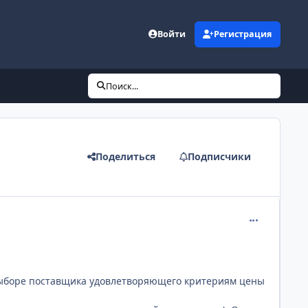
Войти
Регистрация
Поиск...
Поделиться
Подписчики
comment_219
 выборе поставщика удовлетворяющего критериям цены