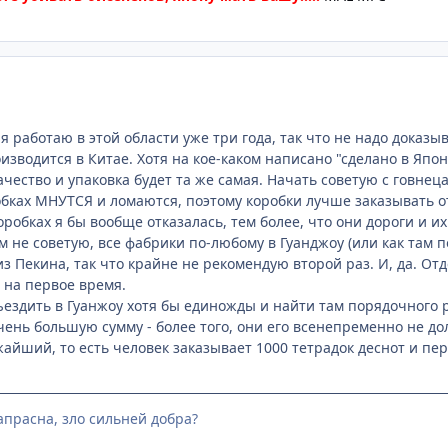
о я работаю в этой области уже три года, так что не надо доказы
изводится в Китае. Хотя на кое-каком написано "сделано в Япон
качество и упаковка будет та же самая. Начать советую с говнеца
обках МНУТСЯ и ломаются, поэтому коробки лучше заказывать от
коробках я бы вообще отказалась, тем более, что они дороги и 
 не советую, все фабрики по-любому в Гуанджоу (или как там п
из Пекина, так что крайне не рекомендую второй раз. И, да. О
 на первое время.
ездить в Гуанжоу хотя бы единожды и найти там порядочного 
чень большую сумму - более того, они его всенепременно не до
йший, то есть человек заказывает 1000 тетрадок деснот и пере
напрасна, зло сильней добра?