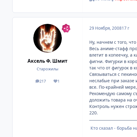
29 Ноября, 2008
17 г
Ну, начнем с того, чт
Весь аниме-стафф про
влетит в копеечку, а 
Аксель Ф. Шмит
фигни. Фигурки в кор
так что от фигурок в 
Старожилы
Связываться с пекином
неслабые при заказе 
217
1
посты
Репутация
все. По-крайней мере,
Рекомендую самому съ
доложить товара на о
Контроль нужен строжа
220.
Кто сказал - борьба 