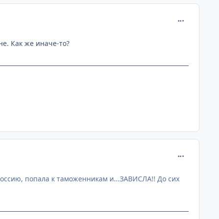
comment_219
не. Как же иначе-то?
comment_219
Россию, попала к таможенникам и...ЗАВИСЛА!! До сих