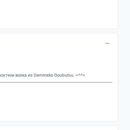
comment_219
 костюм волка из Dammeko Doubutsu. =^^=