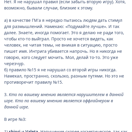
Нет. Я не нарушал правил (если забыть вторую игру). Хотя,
возможно, бывали случаи, близкие к этому.
а) в качестве ГМ'а я нередко пытаюсь людям дать стимул
для размышлений. Намекаю: «Подумайте лучше». И так
далее. Знаете, иногда помогает. Это я делаю не ради того,
чтобы кто-то выйграл. Просто не хочется видеть, как
человек, не читая темы, не вникая в ситуацию, просто
пишет имя. Интрига убивается напрочь. Но я никогда не
говорю, кого следует мочить. Мол, делай то-то. Это уже
черезчур.
б) правило №15 я не нарушал со второй игры никогда.
Намекал, пространно, скользко, разным путями. Но это не
противоречит правилу №15.
3.
Кто по вашему мнению является нарушителем в данной
игре. Кто по вашему мнению является оффлайнером в
данной игре.
В игре №3:
1)
shiori
и
Valeta
. Нарушение скорее косметическое, так как