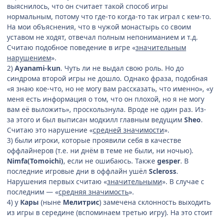
выяснилось, что он считает такой способ игры
нормальным, потому что где-то когда-то так играл с кем-то.
На мои объяснения, что в чужой монастырь со своим
уставом не ходят, отвечал полным непониманием и т.д.
Считаю подобное поведение в игре «
значительным
нарушением
».
2)
Ayanami-kun
. Чуть ли не выдал свою роль. Но до
синдрома второй игры не дошло. Однако фраза, подобная
«я знаю кое-что, но не могу вам рассказать, что именно», «у
меня есть информация о том, что он плохой, но я не могу
вам её выложить», проскользнула. Вроде не один раз. Из-
за этого и был выписан модкилл главным ведущим
Sheo
.
Считаю это нарушение «
средней значимости
».
3) были игроки, которые проявили себя в качестве
оффлайнеров (т.е. ни днём в теме не были, ни ночью).
Nimfa(Tomoichi)
, если не ошибаюсь. Также
gesper
. В
последние игровые дни в оффлайн ушёл
Scleross
.
Нарушения первых считаю «
значительными
». В случае с
последним — «
средняя значимость
».
4) у
Кары
(ныне
Мелитрис
) замечена склонность выходить
из игры в середине (вспоминаем третью игру). На это стоит