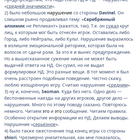
«
средней значимости
».
2) было небольшое
нарушение
со стороны
Davinel
. Он
слишком рьяно продавливал тему: «
Серебрянный
алхимик
не Репликант» (кажется, так). Т.е. он
сужал
круг
лиц, к которым мог быть отнесён игрок. Оставались либо
Город, либо Нейтралы, либо Культ. Нарушение выразилось
в излишне эмоциональной риторике, которая была на
волосок от сдачи роли. За это я и вынес предупреждение.
Но а вышесказанное сужение никак не может быть
выдачей ответа на НД. Он сузил, но не выдал
формулировки НД. Это разные вещи. В тот момент я был
очень расстроен подобным поведение. Честно скажу,
люблю изощрённую игру. Считаю нарушение «
средним
».
3) ну и, конечно,
Seoman
. Куда без него. Одно дело —
беспочвенные наезды на других игроков, другое дело —
нарушения. Много по этому поводу сказано. Повторюсь
немного. Читаем
это
и
это
сообщение. Читаем правила.
Особенно открытие информации из НД. Делаем выводы.
Нарушение «
серьёзное
».
4) было также ожесточение под конец игры со стороны
shiori
. Чрезмерно унизительная, как мне показалось,