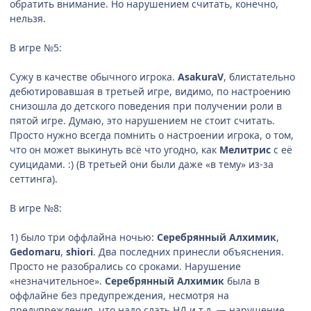
обратить внимание. Но нарушением считать, конечно,
нельзя.
В игре №5:
Сужу в качестве обычного игрока.
AsakuraV
, блистательно
дебютировавшая в третьей игре, видимо, по настроению
снизошла до детского поведения при получении роли в
пятой игре. Думаю, это нарушением не стоит считать.
Просто нужно всегда помнить о настроении игрока, о том,
что он может выкинуть всё что угодно, как
Мелитрис
с её
суицидами. :) (В третьей они были даже «в тему» из-за
сеттинга).
В игре №8:
1) было три оффлайна ночью:
Серебрянный Алхимик
,
Gedomaru
,
shiori
. Два последних принесли объяснения.
Просто не разобрались со сроками. Нарушение
«незначительное».
Серебрянный Алхимик
была в
оффлайне без предупреждения, несмотря на
предупреждения, что надо слать НД и т.д. — нарушение