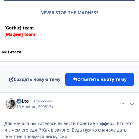
NEVER STOP THE MADNESS
[Gothic] team
[Мафия] team
Цитата
Создать новую тему
Ответить на эту тему
comment_2189443
Статистика автора
Kai.to
Старожилы
15 Ноября, 2008
17 г
Для начала бы хотелось вывести понятие «оффер». Кто это
и с чем его едят? Как в законе. Ведь нужно сначала дать
понятие предмета дискуссии.