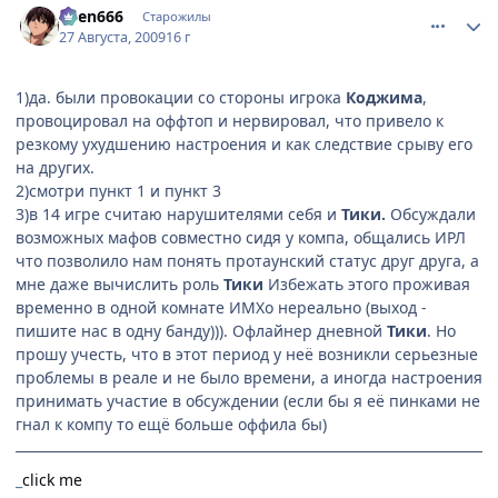
oven666
Старожилы
27 Августа, 2009
16 г
1)да. были провокации со стороны игрока
Коджима
,
провоцировал на оффтоп и нервировал, что привело к
резкому ухудшению настроения и как следствие срыву его
на других.
2)смотри пункт 1 и пункт 3
3)в 14 игре считаю нарушителями себя и
Тики.
Обсуждали
возможных мафов совместно сидя у компа, общались ИРЛ
что позволило нам понять протаунский статус друг друга, а
мне даже вычислить роль
Тики
Избежать этого проживая
временно в одной комнате ИМХо нереально (выход -
пишите нас в одну банду))). Офлайнер дневной
Тики
. Но
прошу учесть, что в этот период у неё возникли серьезные
проблемы в реале и не было времени, а иногда настроения
принимать участие в обсуждении (если бы я её пинками не
гнал к компу то ещё больше оффила бы)
_
click me