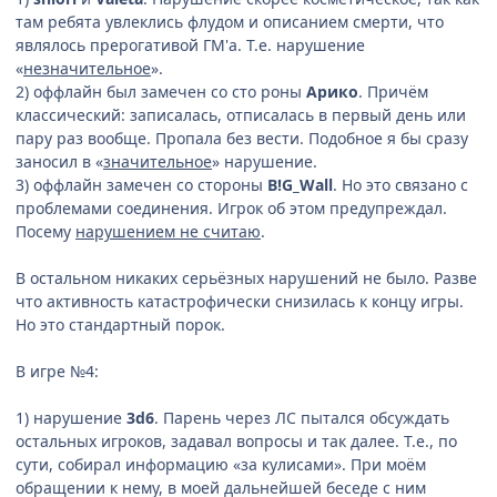
там ребята увлеклись флудом и описанием смерти, что
являлось прерогативой ГМ'а. Т.е. нарушение
«
незначительное
».
2) оффлайн был замечен со сто роны
Арико
. Причём
классический: записалась, отписалась в первый день или
пару раз вообще. Пропала без вести. Подобное я бы сразу
заносил в «
значительное
» нарушение.
3) оффлайн замечен со стороны
B!G_Wall
. Но это связано с
проблемами соединения. Игрок об этом предупреждал.
Посему
нарушением не считаю
.
В остальном никаких серьёзных нарушений не было. Разве
что активность катастрофически снизилась к концу игры.
Но это стандартный порок.
В игре №4:
1) нарушение
3d6
. Парень через ЛС пытался обсуждать
остальных игроков, задавал вопросы и так далее. Т.е., по
сути, собирал информацию «за кулисами». При моём
обращении к нему, в моей дальнейшей беседе с ним