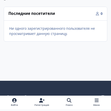
Последние посетители
0
Ни одного зарегистрированного пользователя не
просматривает данную страницу.
Светлый режим
Темный режим
Как в системе
v
k
Язык
Политика конфиденциальности
Войти
Регистрация
Поиск
Меню