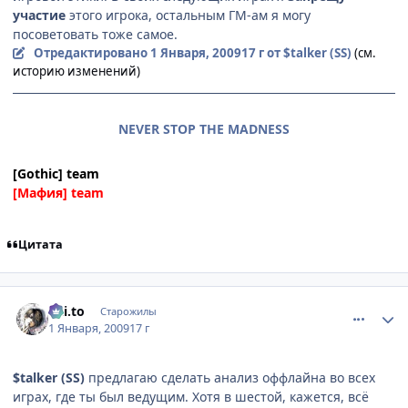
участие
этого игрока, остальным ГМ-ам я могу
посоветовать тоже самое.
Отредактировано
1 Января, 2009
17 г
от $talker (SS)
(см.
историю изменений)
NEVER STOP THE MADNESS
[Gothic] team
[Мафия] team
Цитата
comment_2211308
Статистика автора
Kai.to
Старожилы
1 Января, 2009
17 г
$talker (SS)
предлагаю сделать анализ оффлайна во всех
играх, где ты был ведущим. Хотя в шестой, кажется, всё