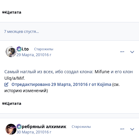
Цитата
7 месяцев спустя...
comment_2436681
Статистика автора
Kai.to
Старожилы
29 Марта, 2010
16 г
Самый наглый из всех, ибо создал клона:
Mifune
и его клон
Ulq/a/Mif
.
Отредактировано
29 Марта, 2010
16 г
от Kojima
(см.
историю изменений)
Цитата
comment_2436730
Статистика автора
Серебряный алхимик
Старожилы
30 Марта, 2010
16 г