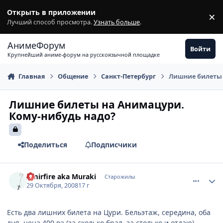
Перейти к содержимому
Открыть в приложении
×
З
Лучший способ просмотра.
Узнать больше
.
АнимеФорум
Войти
Крупнейший аниме-форум на русскоязычной площадке
Главная
Общение
Санкт-Петербург
Лишние билеты 
Лишние билеты на Анимацури.
Кому-нибудь надо?
Поделиться
Подписчики
comment_2180081
Статистика автора
Amirfire aka Muraki
Старожилы
29 Октября, 2008
17 г
Есть два лишних билета на Цури. Бельэтаж, середина, оба
дня, цена 400 рэ (за сколько брал, за столько и отдаю).