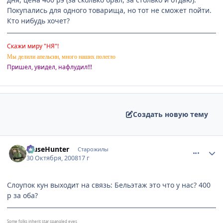
Покупались для одного товарища, но тот не сможет пойти.
Кто нибудь хочет?
Скажи миру "НЯ"!
Мы делили апельсин, много наших полегло
Пришел, увидел, нафлудил!!!
Создать новую тему
comment_2180260
Статистика автора
MuseHunter
Старожилы
30 Октября, 2008
17 г
Слоупок кун выходит на связь: Бельэтаж это что у нас? 400
р за оба?
Some folks inherit star spangled eyes