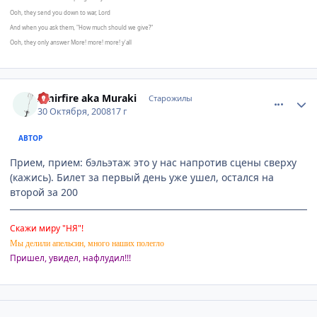
Ooh, they send you down to war, Lord
And when you ask them, "How much should we give?"
Ooh, they only answer More! more! more! y'all
comment_2180567
Статистика автора
Amirfire aka Muraki
Старожилы
30 Октября, 2008
17 г
АВТОР
Прием, прием: бэльэтаж это у нас напротив сцены сверху
(кажись). Билет за первый день уже ушел, остался на
второй за 200
Скажи миру "НЯ"!
Мы делили апельсин, много наших полегло
Пришел, увидел, нафлудил!!!