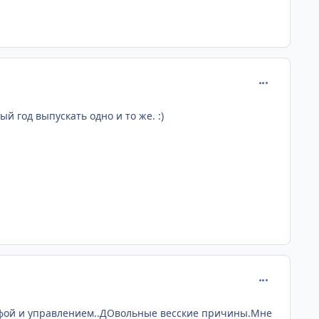
comment_144
й год выпускать одно и то же. :)
comment_144
рафой и управлением..ДОвольные весские причины.Мне