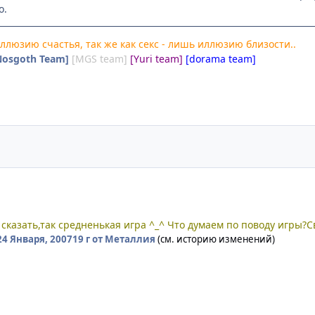
о.
ллюзию счастья, так же как секс - лишь иллюзию близости..
Nosgoth Team]
[MGS team]
[Yuri team]
[dorama team]
сказать,так средненькая игра ^_^ Что думаем по поводу игры?С
24 Января, 2007
19 г
от Металлия
(см. историю изменений)