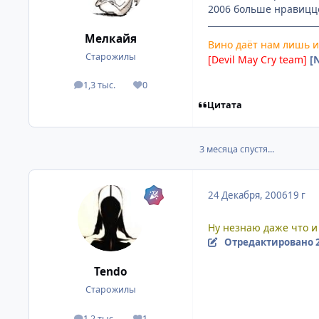
2006 больше нравицц
Мелкайя
Вино даёт нам лишь и
Старожилы
[Devil May Cry team]
[
1,3 тыс.
0
посты
Репутация
Цитата
3 месяца спустя...
24 Декабря, 2006
19 г
Ну незнаю даже что и 
Отредактировано
Tendo
Старожилы
1,2 тыс.
1