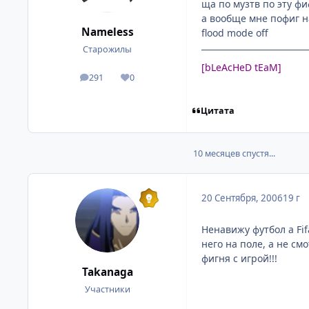
ща по музтв по эту фи
а вообще мне пофиг на
Nameless
flood mode off
Старожилы
[bLeAcHeD tEaM]
291
0
посты
Репутация
Цитата
10 месяцев спустя...
20 Сентября, 2006
19 г
Ненавижу футбол а Fif
него на поле, а не см
фигня с игрой!!!
Takanaga
Участники