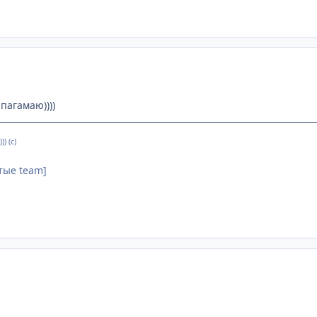
пагамаю))))
) (с)
тые team]