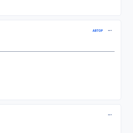
comment_564
АВТОР
comment_564