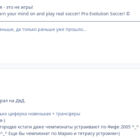
 - это не игры!
urn your mind on and play real soccer! Pro Evolution Soccer! ©
аньше, да только раньше уже прошло...
брал на ДвД.
ько циферка новенькая + трансферы
а-)
городке кстати даже чемпионаты устраивают по Фифе 2005 ^_^
о^_^ Еще бы чемпионат по Марио и тетрису устроили=)