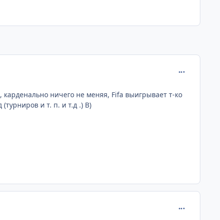
comment_164
 карденально ничего не меняя, Fifa выигрывает т-ко
рниров и т. п. и т.д .) B)
comment_164