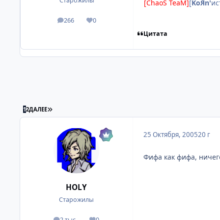
Старожилы
[ChaoS TeaM]
[
KoЯn'
ис
266
0
посты
Репутация
Цитата
ПОСЛЕДНЯЯ СТРАНИЦА
1
2
ДАЛЕЕ
25 Октября, 2005
20 г
Фифа как фифа, ничег
HOLY
Старожилы
2 тыс.
0