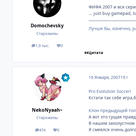
ФИФА 2007 и вся серия
... just buy gamepad, t
Domochevsky
Лучше бы, конечно, р
Старожилы
1,9 тыс.
0
посты
Репутация
Цитата
16 Января, 2007
19 г
Pro Evolution Soccer!
Кстати так себе игра,
NekoNyaah~
Клон предыдущей тол
А вот это сущая правд
Старожилы
В нашем захолустном 
Я смеялся очень долг
474
0
посты
Репутация