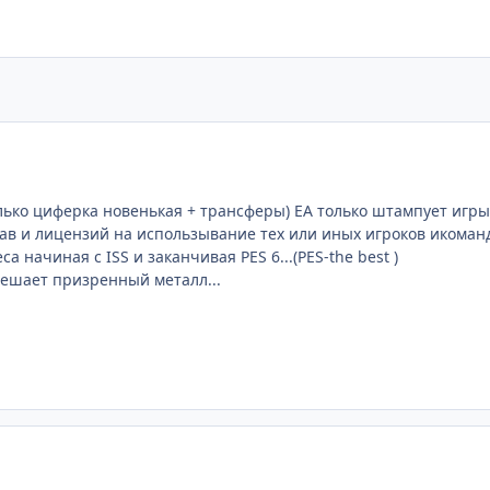
ько циферка новенькая + трансферы) EA только штампует игры,
в и лицензий на использывание тех или иных игроков икоманд (ту
а начиная с ISS и заканчивая PES 6...(PES-the best )
 решает призренный металл...