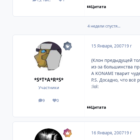
посты
Репутация
Цитата
4 недели спустя...
15 Января, 2007
19 г
(Клон предыдущей тол
из-за большинства пра
A KONAMI тварит чудес
*S*T*A*R*S*
P.S. Досадно, что всё
:lol:
Участники
9
0
посты
Репутация
Цитата
16 Января, 2007
19 г