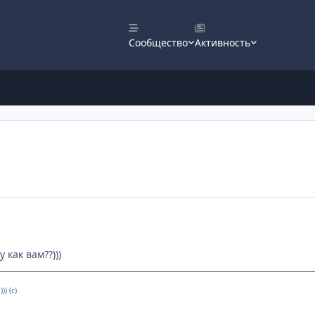
Сообщество
Активность
 как вам??)))
) (с)