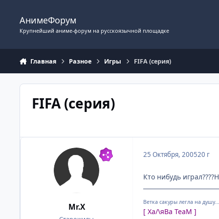
Перейти к содержимому
АнимеФорум
Крупнейший аниме-форум на русскоязычной площадке
Главная
Разное
Игры
FIFA (серия)
FIFA (серия)
25 Октября, 2005
20 г
Кто нибудь играл????Ну
Ветка сакуры легла на душу...))
Mr.X
[ Ха/\яВа TeaM ]