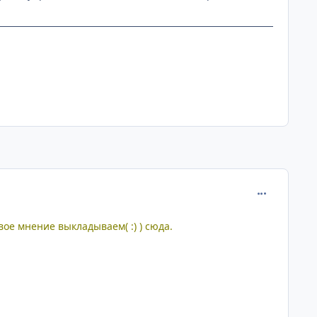
comment_160
вое мнение выкладываем( :) ) сюда.