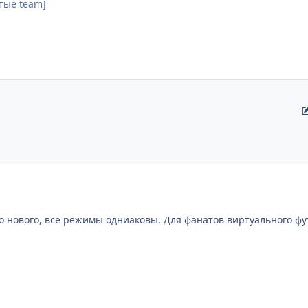
тые team]
о нового, все режимы одниаковы. Для фанатов виртуального ф