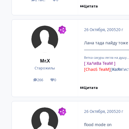
посты
Репутация
Цитата
26 Октября, 2005
20 г
Лана тада пайду тоже 
Ветка сакуры легла на душу...))
Mr.X
[ Ха/\яВа TeaM ]
Старожилы
[ChaoS TeaM]
[
KoЯn'
ис
266
0
посты
Репутация
Цитата
26 Октября, 2005
20 г
flood mode on