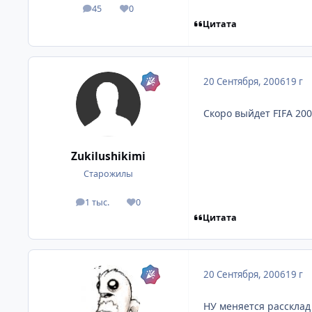
45
0
посты
Репутация
Цитата
20 Сентября, 2006
19 г
Скоро выйдет FIFA 200
Zukilushikimi
Старожилы
1 тыс.
0
посты
Репутация
Цитата
20 Сентября, 2006
19 г
НУ меняется рассклад