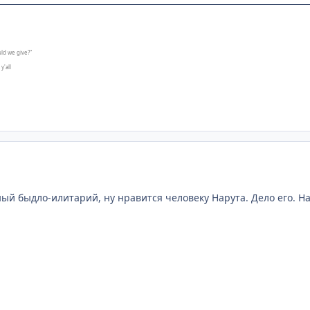
ld we give?"
y'all
ный быдло-илитарий, ну нравится человеку Нарута. Дело его. На