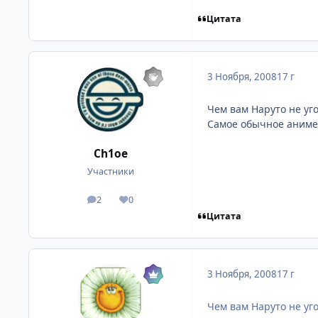
Цитата
3 Ноября, 2008
17 г
Чем вам Наруто не уг
Самое обычное аниме
Ch1oe
Участники
2
0
посты
Репутация
Цитата
3 Ноября, 2008
17 г
Чем вам Наруто не уг