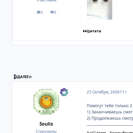
Участники
5
0
посты
Репутация
Цитата
ПОСЛЕДНЯЯ СТРАНИЦА
1
2
ДАЛЕЕ
25 Октября, 2008
17 г
Помогут тебе только 2
1) Заканчиваешь смот
2) Продолжаешь смотр
Soulis
Старожилы
[soS] team - Командант