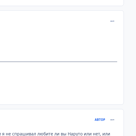
comment_218
comment_218
АВТОР
 и я не спрашивал любите ли вы Наруто или нет, или