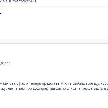
й в аЦЦкой топке хDD
е
одило?
.
ем как бе пофиг. А теперь представь, что ты любишь лапшу, хо
журнал, а там про доширак, идёшь по улице, а там детишки в д