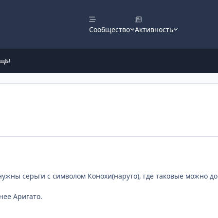
Сообщество
Активность
щЬ!
 нужны серьги с символом Конохи(наруто), где таковые можно до
анее Аригато.