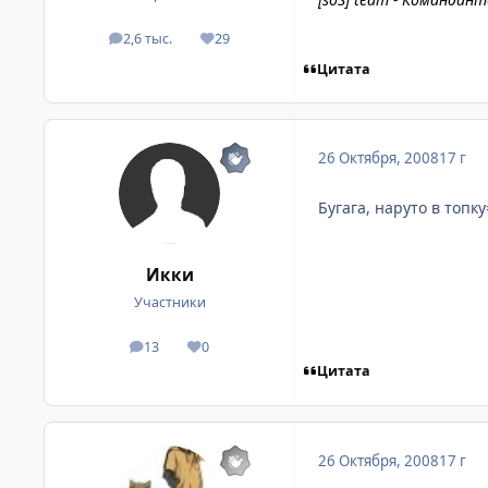
2,6 тыс.
29
посты
Репутация
Цитата
26 Октября, 2008
17 г
Бугага, наруто в топку
Икки
Участники
13
0
посты
Репутация
Цитата
26 Октября, 2008
17 г