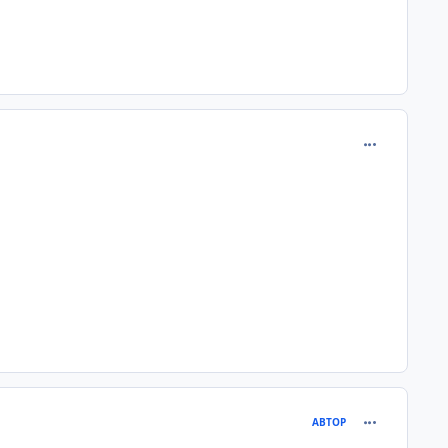
comment_217
comment_217
АВТОР