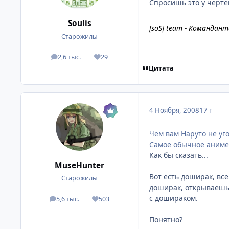
Спросишь это у черте
Soulis
[soS] team - Командант
Старожилы
2,6 тыс.
29
посты
Репутация
Цитата
4 Ноября, 2008
17 г
Чем вам Наруто не уг
Самое обычное аниме
Как бы сказать...
MuseHunter
Вот есть доширак, вс
Старожилы
доширак, открываешь 
с дошираком.
5,6 тыс.
503
посты
Репутация
Понятно?