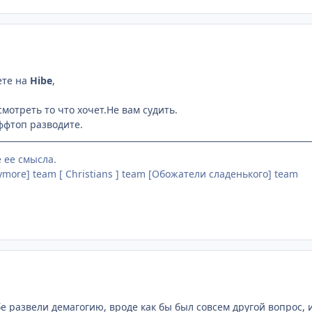
ете на
Hibe
,
мотреть то что хочет.Не вам судить.
ффтоп разводите.
 ее смысла.
ymore] team [ Christians ] team [Обожатели сладенького] team
бе развели демагогию, вроде как бы был совсем другой вопрос,