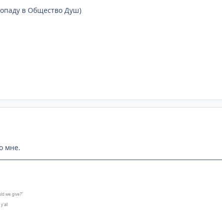
 попаду в Общество Душ)
о мне.
ld we give?"
y'all