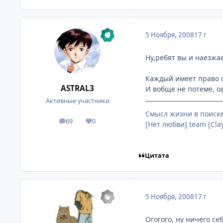
5 Ноября, 2008
17 г
Ну,ребят вы и наезжа
Каждый имеет право с
ASTRAL3
И вобще не потеме, о
Активные участники
Смысл жизни в поиске
69
0
посты
Репутация
[Нет любви] team [Cla
Цитата
5 Ноября, 2008
17 г
Огогого, ну ничего се