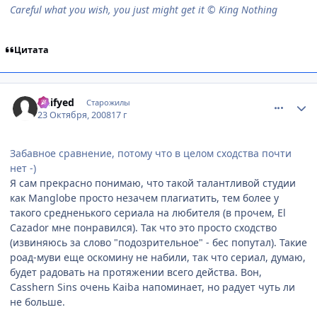
Careful what you wish, you just might get it © King Nothing
Цитата
comment_2175800
Статистика автора
Deifyed
Старожилы
23 Октября, 2008
17 г
Забавное сравнение, потому что в целом сходства почти
нет -)
Я сам прекрасно понимаю, что такой талантливой студии
как Manglobe просто незачем плагиатить, тем более у
такого средненького сериала на любителя (в прочем, El
Cazador мне понравился). Так что это просто сходство
(извиняюсь за слово "подозрительное" - бес попутал). Такие
роад-муви еще оскомину не набили, так что сериал, думаю,
будет радовать на протяжении всего действа. Вон,
Casshern Sins очень Kaiba напоминает, но радует чуть ли
не больше.