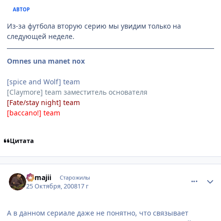
АВТОР
Из-за футбола вторую серию мы увидим только на
следующей неделе.
Omnes una manet nox
[spice and Wolf] team
[Claymore] team заместитель основателя
[Fate/stay night] team
[baccano!] team
Цитата
comment_2177339
Статистика автора
Kamajii
Старожилы
25 Октября, 2008
17 г
А в данном сериале даже не понятно, что связывает