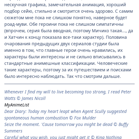
нескучная графика, замечательная анимация, хороший
подбор сейю, стильно и смотрится очень здорово. С самим
сюжетом мне пока не слишком понятно, наверное будет
роад-муви. Обе героини пока не слишком симпатичны
(впрочем, серия была вводная, поэтому Мичико такая..., да
и Хатчин к концу показала все-таки характер). Половина
очарования предыдущих двух сериалов студии была
именно в том, что главные герои очень нравились, их
характеры были интересны и не сильно вписывались в
стандартные анимешные классификации. Человеческие
такие характеры, поэтому за их путешествием и поисками
было интересно наблюдать. Так что смотрим дальше.
When­ever I find my will to live be­com­ing too strong, I read Peter
Watts © James Nicoll
MyAnimeList
Dear Diary: Today my heart leapt when Agent Scully suggested
spontaneous human combustion © Fox Mulder
Seize the moment. 'Cause tomorrow you might be dead © Buffy
Summers
Careful what you wish, you just might get it © King Nothing