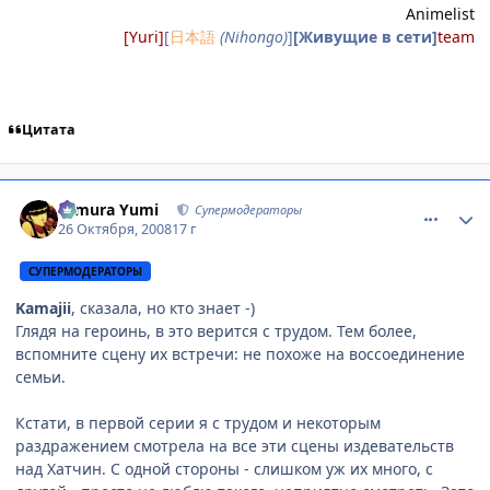
Animelist
[Yuri]
[
日本語
(Nihongo)
]
[Живущие в сети]
team
Цитата
comment_2177684
Статистика автора
Himura Yumi
Супермодераторы
26 Октября, 2008
17 г
СУПЕРМОДЕРАТОРЫ
Kamajii
, сказала, но кто знает -)
Глядя на героинь, в это верится с трудом. Тем более,
вспомните сцену их встречи: не похоже на воссоединение
семьи.
Кстати, в первой серии я с трудом и некоторым
раздражением смотрела на все эти сцены издевательств
над Хатчин. С одной стороны - слишком уж их много, с