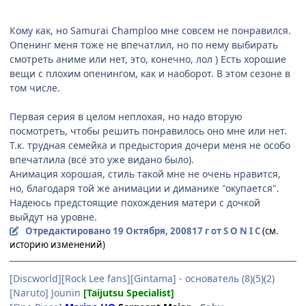
Кому как, но Samurai Champloo мне совсем не понравился.
Опенинг меня тоже не впечатлил, но по нему выбирать
смотреть аниме или нет, это, конечно, лол ) Есть хорошие
вещи с плохим опенингом, как и наоборот. В этом сезоне в
том числе.
Первая серия в целом неплохая, но надо вторую
посмотреть, чтобы решить понравилось оно мне или нет.
Т.к. трудная семейка и предыстория дочери меня не особо
впечатлила (всё это уже видано было).
Анимация хорошая, стиль такой мне не очень нравится,
но, благодаря той же анимации и диманике "окупается".
Надеюсь предстоящие похождения матери с дочкой
выйдут на уровне.
Отредактировано
19 Октября, 2008
17 г
от S O N I C
(см.
историю изменений)
[Discworld][Rock Lee fans][Gintama] - основатель (8)(5)(2)
[Naruto] Jounin
[Taijutsu Specialist]