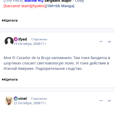
[One Piece]
Marine HQ
Sergeant Major
-
Coby
[baccano! team][KyoAni]
[100+Gb Manga]
Цитата
comment_2173876
Статистика автора
Deifyed
Старожилы
19 Октября, 2008
17 г
Мне El Cazador de la Bruja напомнило. Там тоже бандитка в
шортиках спасает светловолосую лолю. И тоже действие в
Южной Америке. Подозрительное сходство.
Цитата
comment_2175510
Статистика автора
Davinel
Старожилы
22 Октября, 2008
17 г