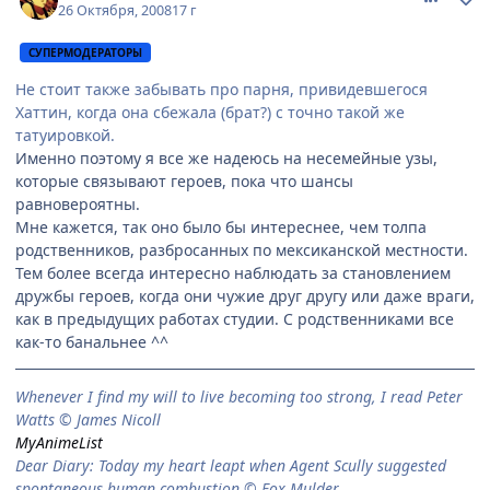
26 Октября, 2008
17 г
СУПЕРМОДЕРАТОРЫ
Не стоит также забывать про парня, привидевшегося
Хаттин, когда она сбежала (брат?) с точно такой же
татуировкой.
Именно поэтому я все же надеюсь на несемейные узы,
которые связывают героев, пока что шансы
равновероятны.
Мне кажется, так оно было бы интереснее, чем толпа
родственников, разбросанных по мексиканской местности.
Тем более всегда интересно наблюдать за становлением
дружбы героев, когда они чужие друг другу или даже враги,
как в предыдущих работах студии. С родственниками все
как-то банальнее ^^
When­ever I find my will to live be­com­ing too strong, I read Peter
Watts © James Nicoll
MyAnimeList
Dear Diary: Today my heart leapt when Agent Scully suggested
spontaneous human combustion © Fox Mulder