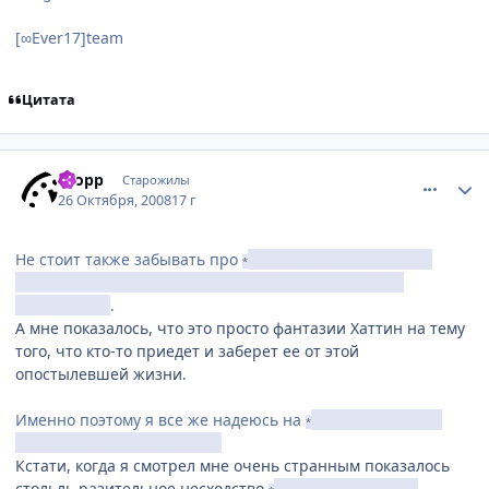
[∞Ever17]team
Цитата
comment_2177736
Статистика автора
Propp
Старожилы
26 Октября, 2008
17 г
Не стоит также забывать про
парня, привидевшегося
*
Хаттин, когда она сбежала (брат?) с точно такой же
татуировкой
.
А мне показалось, что это просто фантазии Хаттин на тему
того, что кто-то приедет и заберет ее от этой
опостылевшей жизни.
Именно поэтому я все же надеюсь на
несемейные узы,
*
которые связывают героев
Кстати, когда я смотрел мне очень странным показалось
стольль разительное несходство
"матери" и "дочки"