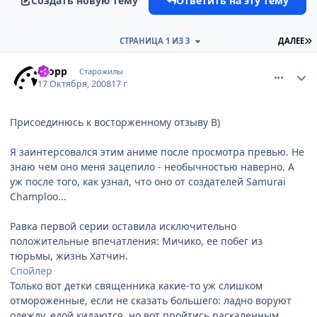
Создать новую тему
Ответить на эту тему
П
СТРАНИЦА 1 ИЗ 3
ДАЛЕЕ
comment_2173406
Статистика автора
Propp
Старожилы
17 Октября, 2008
17 г
Присоединюсь к восторженному отзыву B)
Я заинтерсовался этим аниме после просмотра превью. Не
знаю чем оно меня зацепило - необычностью наверно. А
уж после того, как узнал, что оно от создателей Samurai
Champloo...
Равка первой серии оставила исключительно
положительные впечатления: Мичико, ее побег из
тюрьмы, жизнь Хатчин.
Спойлер
Только вот детки священника какие-то уж слишком
отмороженные, если не сказать большего: ладно воруют
одежду, едой кидаются, но вот пройтись раскаленным