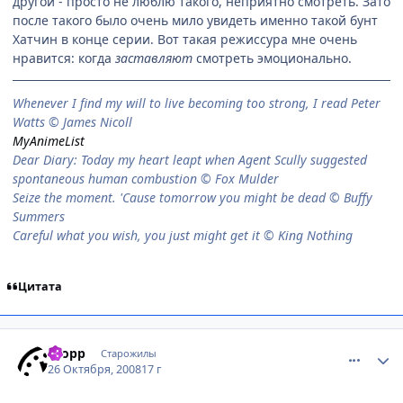
другой - просто не люблю такого, неприятно смотреть. Зато
после такого было очень мило увидеть именно такой бунт
Хатчин в конце серии. Вот такая режиссура мне очень
нравится: когда
заставляют
смотреть эмоционально.
When­ever I find my will to live be­com­ing too strong, I read Peter
Watts © James Nicoll
MyAnimeList
Dear Diary: Today my heart leapt when Agent Scully suggested
spontaneous human combustion © Fox Mulder
Seize the moment. 'Cause tomorrow you might be dead © Buffy
Summers
Careful what you wish, you just might get it © King Nothing
Цитата
comment_2177712
Статистика автора
Propp
Старожилы
26 Октября, 2008
17 г