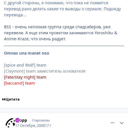
С другой стороны, я понимаю, что пока не появится
перевод рано делать какие-то выводы о сериале. Подожду
перевода...
BSS - очень неплохая группа среди спидсаберов, уже
перевели. А еще этим проектом занимаются Yoroshiku &
Anime-Kraze, что очень радует.
Omnes una manet nox
[spice and Wolf] team
[Claymore] team заместитель основателя
[Fate/stay night] team
[baccano!] team
Цитата
comment_2173424
Статистика автора
Propp
Старожилы
17 Октября, 2008
17 г