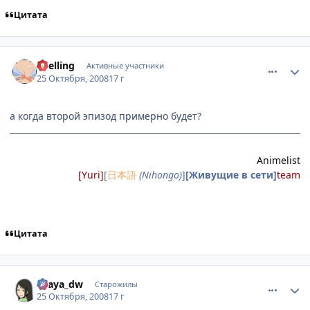
Цитата
comment_2177117
Статистика автора
Shelling
Активные участники
25 Октября, 2008
17 г
а когда второй эпизод примерно будет?
Animelist
[Yuri]
[
日本語
(Nihongo)
]
[Живущие в сети]
team
Цитата
comment_2177163
Статистика автора
Ellaya_dw
Старожилы
25 Октября, 2008
17 г