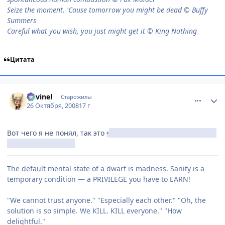
Seize the moment. 'Cause tomorrow you might be dead © Buffy
Summers
Careful what you wish, you just might get it © King Nothing
Цитата
comment_2177735
Статистика автора
Davinel
Старожилы
26 Октября, 2008
17 г
Вот чего я не понял, так это
как она вдруг опять оказалась
*
дома после побега?
The default mental state of a dwarf is madness. Sanity is a
temporary condition — a PRIVILEGE you have to EARN!
"We cannot trust anyone." "Especially each other." "Oh, the
solution is so simple. We KILL. KILL everyone." "How
delightful."