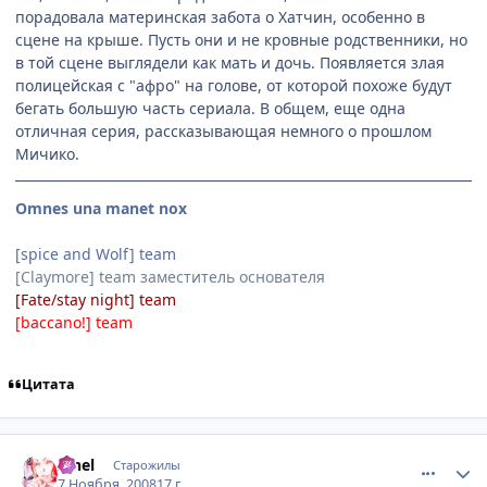
порадовала материнская забота о Хатчин, особенно в
сцене на крыше. Пусть они и не кровные родственники, но
в той сцене выглядели как мать и дочь. Появляется злая
полицейская с "афро" на голове, от которой похоже будут
бегать большую часть сериала. В общем, еще одна
отличная серия, рассказывающая немного о прошлом
Мичико.
Omnes una manet nox
[spice and Wolf] team
[Claymore] team заместитель основателя
[Fate/stay night] team
[baccano!] team
Цитата
comment_2184939
Статистика автора
Iahel
Старожилы
7 Ноября, 2008
17 г