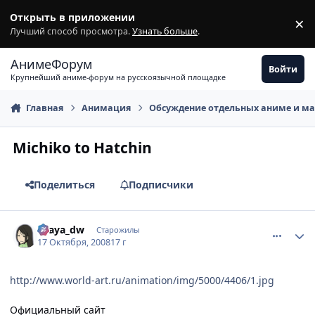
Перейти к содержимому
Открыть в приложении
×
З
Лучший способ просмотра.
Узнать больше
.
АнимеФорум
Войти
Крупнейший аниме-форум на русскоязычной площадке
Главная
Анимация
Обсуждение отдельных аниме и м
Michiko to Hatchin
Поделиться
Подписчики
comment_2173382
Статистика автора
Ellaya_dw
Старожилы
17 Октября, 2008
17 г
http://www.world-art.ru/animation/img/5000/4406/1.jpg
Официальный сайт