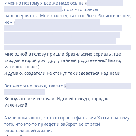
Именно поэтому я все же надеюсь на
несемейные узы,
*
которые связывают героев
, пока что шансы
равновероятны. Мне кажется, так оно было бы интереснее,
чем
толпа родственников, разбросанных по
*
"мексиканской" местности. Тем более всегда интересно
наблюдать за становлением дружбы героев, когда они
чужие друг другу или даже враги (как в предыдущих
работах студии). С родственниками все как-то банальнее ^^
Мне одной в голову пришли бразильские сериалы, где
каждый второй друг другу тайный родственник? Благо,
материк тот же )
Я думаю, создатели не станут так издеваться над нами.
Вот чего я не понял, так это
как она вдруг опять оказалась
*
дома после побега?
Вернулась или вернули. Идти ей некуда, городок
маленький.
А мне показалось, что это просто фантазии Хаттин на тему
того, что кто-то приедет и заберет ее от этой
опостылевшей жизни.