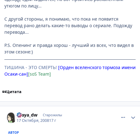
утюгом по лицу...
С другой стороны, я понимаю, что пока не появится
перевод рано делать какие-то выводы о сериале. Подожду
перевода...
P.S. Опенинг и правда хорош - лучший из всех, что видел в
этом сезоне:)
ТИШИНА - ЭТО СМЕРТЬ!
[Орден вселенского тормоза имени
Осаки-сан]
[soS Team]
Цитата
comment_2173411
Статистика автора
Ellaya_dw
Старожилы
17 Октября, 2008
17 г
АВТОР