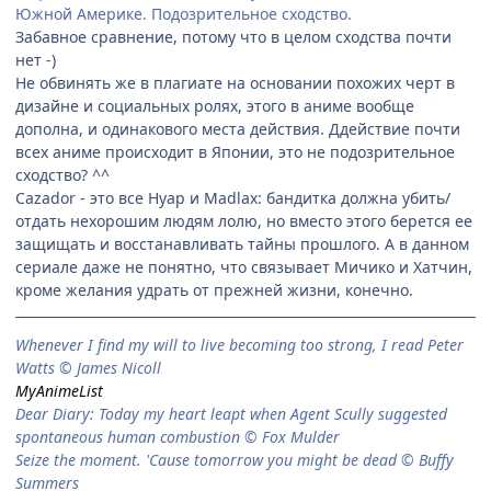
Южной Америке. Подозрительное сходство.
Забавное сравнение, потому что в целом сходства почти
нет -)
Не обвинять же в плагиате на основании похожих черт в
дизайне и социальных ролях, этого в аниме вообще
дополна, и одинакового места действия. Ддействие почти
всех аниме происходит в Японии, это не подозрительное
сходство? ^^
Cazador - это все Нуар и Madlax: бандитка должна убить/
отдать нехорошим людям лолю, но вместо этого берется ее
защищать и восстанавливать тайны прошлого. А в данном
сериале даже не понятно, что связывает Мичико и Хатчин,
кроме желания удрать от прежней жизни, конечно.
When­ever I find my will to live be­com­ing too strong, I read Peter
Watts © James Nicoll
MyAnimeList
Dear Diary: Today my heart leapt when Agent Scully suggested
spontaneous human combustion © Fox Mulder
Seize the moment. 'Cause tomorrow you might be dead © Buffy
Summers