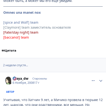
Может быть, а может мы его еще увидим.
Omnes una manet nox
[spice and Wolf] team
[Claymore] team заместитель основателя
[Fate/stay night] team
[baccano!] team
Цитата
2 недели спустя...
comment_2184365
Статистика автора
Ellaya_dw
Старожилы
6 Ноября, 2008
17 г
АВТОР
Учитывая, что Хатчин 9 лет, а Мичико провела в тюрьме 12
лет, шансов, что они родственники, все меньше. Но