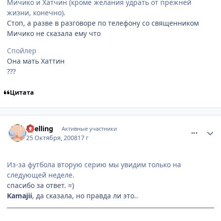
Мичико и Хатчин (кроме желания удрать от прежней
жизни, конечно).
Стоп, а разве в разговоре по телефону со священником
Мичико не сказала ему что
Спойлер
Она мать Хаттин
???
Цитата
comment_2177653
Статистика автора
Shelling
Активные участники
25 Октября, 2008
17 г
Из-за футбола вторую серию мы увидим только на
следующей неделе.
спасибо за ответ. =)
Kamajii
, да сказала, но правда ли это..