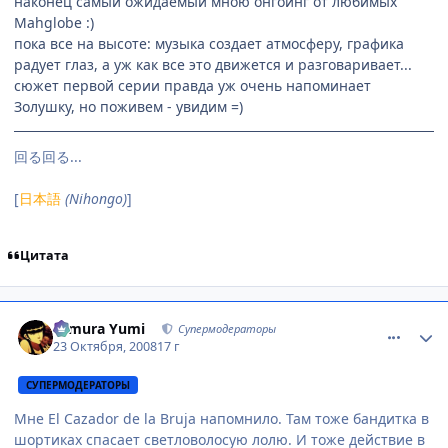
наконец самый ожидаемый мною онгоинг от любимых
Mahglobe :)
пока все на высоте: музыка создает атмосферу, графика
радует глаз, а уж как все это движется и разговаривает...
сюжет первой серии правда уж очень напоминает
Золушку, но поживем - увидим =)
回る回る...
[
日本語
(Nihongo)
]
Цитата
comment_2175787
Статистика автора
Himura Yumi
Супермодераторы
23 Октября, 2008
17 г
СУПЕРМОДЕРАТОРЫ
Мне El Cazador de la Bruja напомнило. Там тоже бандитка в
шортиках спасает светловолосую лолю. И тоже действие в