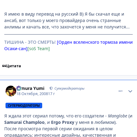
Я имею в виду перевод на русский B) Я бы скачал еще и
ансаб, вот только у моего провайдера очень странные
анлимы и качать все, что захочется у меня не получится...
ТИШИНА - ЭТО СМЕРТЬ!
[Орден вселенского тормоза имени
Осаки-сан]
[soS Team]
Цитата
comment_2173471
Статистика автора
Himura Yumi
Супермодераторы
18 Октября, 2008
17 г
СУПЕРМОДЕРАТОРЫ
Я ждала этот сериал потому, что его создатели -
Manglobe
(и
Samurai Champloo
, и
Ergo Proxy
у меня в любимом).
После просмотра первой серии ожидания в целом
оправдались: интересные дизайны, качественная и