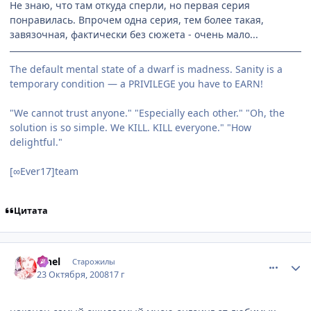
Не знаю, что там откуда сперли, но первая серия
понравилась. Впрочем одна серия, тем более такая,
завязочная, фактически без сюжета - очень мало...
The default mental state of a dwarf is madness. Sanity is a
temporary condition — a PRIVILEGE you have to EARN!
"We cannot trust anyone." "Especially each other." "Oh, the
solution is so simple. We KILL. KILL everyone." "How
delightful."
[∞Ever17]team
Цитата
comment_2175737
Статистика автора
Iahel
Старожилы
23 Октября, 2008
17 г