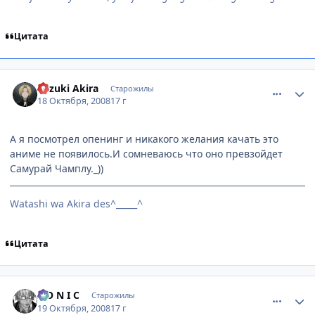
Цитата
comment_2173490
Статистика автора
Mizuki Akira
Старожилы
18 Октября, 2008
17 г
А я посмотрел опенинг и никакого желания качать это
аниме не появилось.И сомневаюсь что оно превзойдет
Самурай Чамплу._))
Watashi wa Akira des^_____^
Цитата
comment_2173835
Статистика автора
S O N I C
Старожилы
19 Октября, 2008
17 г