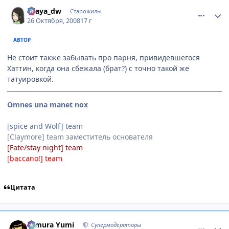
comment_2177719
Статистика автора
Ellaya_dw
Старожилы
26 Октября, 2008
17 г
АВТОР
Не стоит также забывать про парня, привидевшегося
Хаттин, когда она сбежала (брат?) с точно такой же
татуировкой.
Omnes una manet nox
[spice and Wolf] team
[Claymore] team заместитель основателя
[Fate/stay night] team
[baccano!] team
Цитата
comment_2177732
Статистика автора
Himura Yumi
Супермодераторы