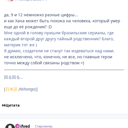
да, 9 и 12 немножко разные цифры...
и как Хана может быть похожа на человека, который умер
еще до её рождения? :D
Мне одной в голову пришли бразильские сериалы, где
каждый второй друг другу тайный родственник? Благо,
материк тот же )
Я думаю, создатели не станут так издеваться над нами.
не исключено, что, конечно, не все, но главные герои
точно между собой связаны родством =)
回る回る...
[
日本語
(Nihongo)
]
Цитата
comment_2185641
Статистика автора
Deifyed
Старожилы