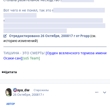
*
Вот чего я не понял, так это
как она вдруг опять оказалась
*
дома после побега?
Думаю, сама вернулась так как идти ей было некуда. Она
*
сама это понимала и говорила, что одной ей возвращаться
страшно, поэтому она искала Бланко
Отредактировано
26 Октября, 2008
17 г
от Propp
(см.
историю изменений)
ТИШИНА - ЭТО СМЕРТЬ!
[Орден вселенского тормоза имени
Осаки-сан]
[soS Team]
Цитата
comment_2177740
Статистика автора
Ellaya_dw
Старожилы
26 Октября, 2008
17 г
АВТОР