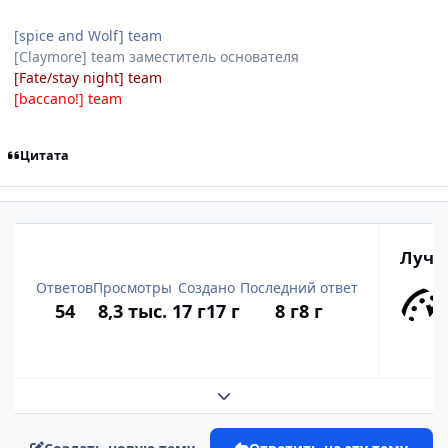
[spice and Wolf] team
[Claymore] team заместитель основателя
[Fate/stay night] team
[baccano!] team
Цитата
Лучш
Ответов
Просмотры
Создано
Последний ответ
54
8,3 тыс.
17 г
17 г
8 г
8 г
Развернуть обзор темы