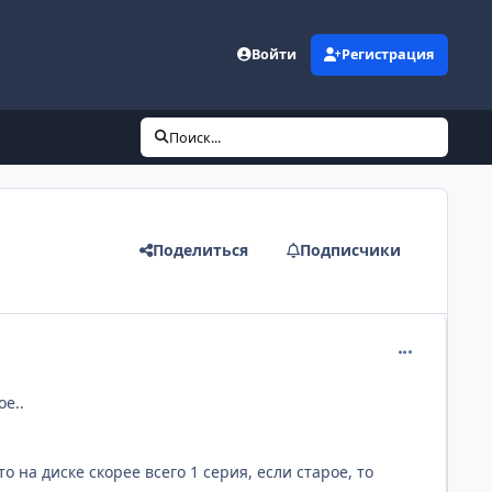
Войти
Регистрация
Поиск...
Поделиться
Подписчики
comment_217
е..
о на диске скорее всего 1 серия, если старое, то