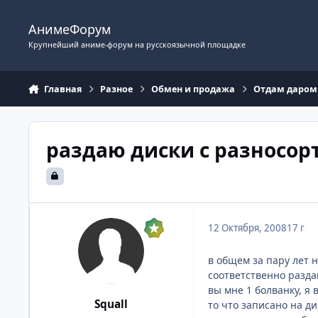
Перейти к содержимому
АнимеФорум
Крупнейший аниме-форум на русскоязычной площадке
Главная
Разное
Обмен и продажа
Отдам даром
раздаю диски с разносор
12 Октября, 2008
17 г
в общем за пару лет 
соответственно раздаю
вы мне 1 болванку, я 
Squall
то что записано на ди