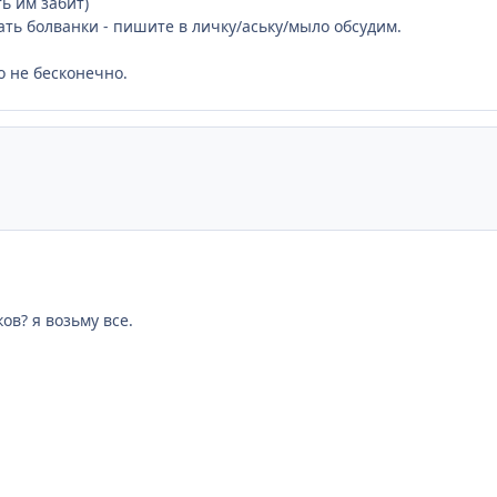
ь им забит)
ать болванки - пишите в личку/аську/мыло обсудим.
о не бесконечно.
ов? я возьму все.