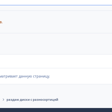
в.
матривает данную страницу.
раздаю диски с разносортицей