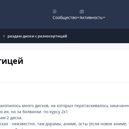
Сообщество
Активность
раздаю диски с разносортицей
тицей
накопилось много дисков, на которых перетаскивалось закачанно
 их, но за болванки. по курсу 2к1
вам 2 диска.
сках - неизвестно. там дорамы, аниме, осты (если новое аниме, т