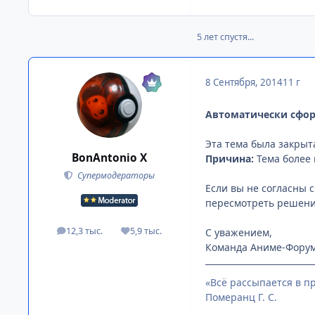
5 лет спустя...
8 Сентября, 2014
11 г
Автоматически сфо
Эта тема была закрыт
BonAntonio X
Причина:
Тема более 
Супермодераторы
Если вы не согласны 
пересмотреть решени
12,3 тыс.
5,9 тыс.
С уважением,
посты
Репутация
Команда Аниме-Фору
«Всё рассыпается в пр
Померанц Г. С.