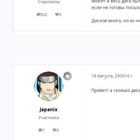
может и весь диск быт
Старожилы
если не готовы посыл
632
0
посты
Репутация
Дисков много, но ес-н
18 Августа, 2009
16 г
Привет! а сколько диск
Japanix
Участники
1
0
посты
Репутация