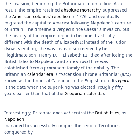
the invasion, beginning the Britannian imperial line. As a
result, the empire retained
absolute monarchy
, suppressed
the
American colonies' rebellion
in 1776, and eventually
migrated the capital to America following Napoleon's capture
of Britain. The timeline diverged since Caesar's invasion, but
the history of the empire began to become drastically
different with the death of Elizabeth I: instead of the Tudor
dynasty ending, she was instead succeeded by her
illegitimate son "Henry IX". "Elizabeth III" died after losing the
British Isles to Napoleon, and a new royal line was
established from a prominent family of the nobility. The
Britannian
calendar era
is "Ascension Throne Britannia" (a.t.;),
known as the Imperial Calendar in the English dub. Its
epoch
is the date when the super-king was elected, roughly fifty
years earlier than that of the
Gregorian calendar
.
Interestingly, Britannia does
not
control the
British Isles
, as
Napoleon
managed to successfully conquer the region. Territories
conquered by