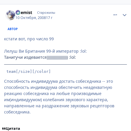
comment_2169682
Статистика автора
Chemist
Старожилы
10 Октября, 2008
17 г
АВТОР
кстати вот, про число 99
Лелуш Ви Британия 99-й император :lol:
Танигучи издевается)))))))))))))))))) :lol:
 team[/size][/color]
Способность индивидуума достать собеседника -- это
способность индивидуума обеспечить неадекватную
реакцию собеседника на любые производимые
им(индивидуумом) колебания звукового характера,
направленные на раздражение звуковых рецепторов
собеседника.
Цитата