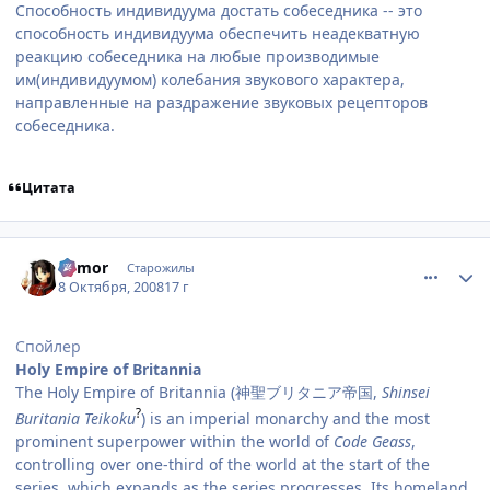
Способность индивидуума достать собеседника -- это
способность индивидуума обеспечить неадекватную
реакцию собеседника на любые производимые
им(индивидуумом) колебания звукового характера,
направленные на раздражение звуковых рецепторов
собеседника.
Цитата
comment_2168762
Статистика автора
Remor
Старожилы
8 Октября, 2008
17 г
Спойлер
Holy Empire of Britannia
The Holy Empire of Britannia (神聖ブリタニア帝国,
Shinsei
?
Buritania Teikoku
) is an imperial monarchy and the most
prominent superpower within the world of
Code Geass
,
controlling over one-third of the world at the start of the
series, which expands as the series progresses. Its homeland