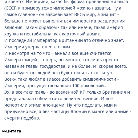
и зовется Империей, какая бы форма правления ни была
(СССР, к примеру тоже империей можно назвать). Ну а
самое главное - он завоевывает ВЕСЬ мир, а значит -
больше не может выполняться императив расширения
влияния. Таким образом - так или иначе, такая имерия
хрупка и нестабильна, как карточный домик.
И последний Император Британнии это отлично знает.
Империя умерла вместе с ним.
И несмотря на то что Наннали все еще считается
Императрицей - теперь, возможно, это лишь просто
название главы государства, и не более. И, скорее всего,
она и будет последнй, кто будет носить этот титул.
Все-ж таки любят в Гиассе добавить символичности -
Империя, просуществовавшая 100 поколений...
Эх, а все-таки жаль - во вселенной КГ, только Британния и
представляла собой что-то величественное. И все
испортили этими японцами. Ну что поделать, ими и
придумано все, а без частицы Японии в манге или аниме -
смерти подобно.
Цитата