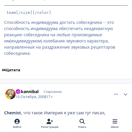
 team[/size][/color]
Способность индивидуума достать собеседника -- это
способность индивидуума обеспечить неадекватную
реакцию собеседника на любые производимые
им(индивидуумом) колебания звукового характера,
направленные на раздражение звуковых рецепторов
собеседника.
Цитата
comment_2169925
Статистика автора
dr.kannibal
Старожилы
10 Октября, 2008
17 г
Chemist
, что такое Империя я уже сам тут писал,
следовательно, тоже имею представление о том, что это
значит.
Войти
Регистрация
Поиск
Меню
Я имею в виду то - что при освобожденной Японии было бы