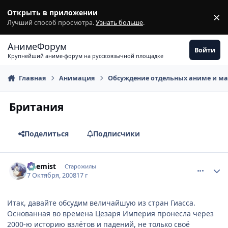
Перейти к содержимому
Открыть в приложении
×
З
Лучший способ просмотра.
Узнать больше
.
АнимеФорум
Войти
Крупнейший аниме-форум на русскоязычной площадке
Главная
Анимация
Обсуждение отдельных аниме и м
Британия
Поделиться
Подписчики
comment_2167826
Статистика автора
Chemist
Старожилы
7 Октября, 2008
17 г
Итак, давайте обсудим величайшую из стран Гиасса.
Основанная во времена Цезаря Империя пронесла через
2000-ю историю взлётов и падений, не только своё