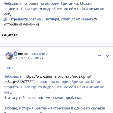
Небольшая
справка
по истории Британии. Можно
вставить. Была где-то подробнее, но её я найти никак не
могу.
Отредактировано
8 Октября, 2008
17 г
от Remor
(см.
историю изменений)
Цитата
comment_2168751
Статистика автора
Chemist
Старожилы
8 Октября, 2008
17 г
АВТОР
Небольшая
https://www.animeforum.ru/index.php?
s=&...p=2120772"
"]справка по истории Британии. Можно
вставить. Была где-то подробнее, но её я найти никак не
могу.
Что-то у тебя со вставками ссылок проблемы...
Вообще, история Британии отражена в одном из саундов