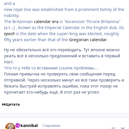
and a
new royal line was established from a prominent family of the
nobility.
The Britannian
calendar era
is "Ascension Throne Britannia"
(a.t. ;) , known as the Imperial Calendar in the English dub. Its
epoch
is the date when the super-king was elected, roughly
fifty years earlier than that of the
Gregorian calendar
.
Ну не обязательно всё это переводить. Тут вполне можно
ужать всё в несколько предложений и вставить в первый
пост.
Что-то у тебя со вставками ссылок проблемы...
Плохая привычка не проверять свои сообщения перед
отправкой. Через несколько минут их всё таки проверить и
бежать быстрей исправлять ошибки, пока этот позор не
прочитает кто-нибудь ещё. В этот раз не успел.
Цитата
comment_2169372
Статистика автора
dr.kannibal
Старожилы