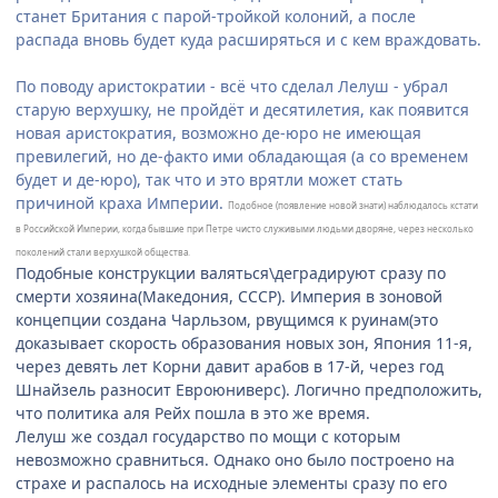
станет Британия с парой-тройкой колоний, а после
распада вновь будет куда расширяться и с кем враждовать.
По поводу аристократии - всё что сделал Лелуш - убрал
старую верхушку, не пройдёт и десятилетия, как появится
новая аристократия, возможно де-юро не имеющая
превилегий, но де-факто ими обладающая (а со временем
будет и де-юро), так что и это врятли может стать
причиной краха Империи.
Подобное (появление новой знати) наблюдалось кстати
в Российской Империи, когда бывшие при Петре чисто служивыми людьми дворяне, через несколько
поколений стали верхушкой общества.
Подобные конструкции валяться\деградируют сразу по
смерти хозяина(Македония, СССР). Империя в зоновой
концепции создана Чарльзом, рвущимся к руинам(это
доказывает скорость образования новых зон, Япония 11-я,
через девять лет Корни давит арабов в 17-й, через год
Шнайзель разносит Евроюниверс). Логично предположить,
что политика аля Рейх пошла в это же время.
Лелуш же создал государство по мощи с которым
невозможно сравниться. Однако оно было построено на
страхе и распалось на исходные элементы сразу по его