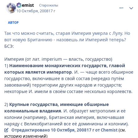
Chemist
Старожилы
10 Октября, 2008
17 г
АВТОР
Так что можно считать, старая Империя умерла с Лулу. Но
вот новую Британнию - назовешь ли Империей теперь?
БСЭ:
Империя (от лат. imperium — власть, государство)
1)
Наименование монархических государств, главой
которых является император
. И. — чаще всего обширное
государство, включившее в свой состав (нередко путём
завоеваний) территории других народов и государств;
некоторые И. имели в своём составе несколько королевств.
2)
Крупные государства, имеющие обширные
колониальные владения
. И. образует метрополия и её
колонии (например, Британская империя, включавшая
наряду с Великобританией все её доминионы и колонии).
Отредактировано
10 Октября, 2008
17 г
от Chemist
(см.
историю изменений)