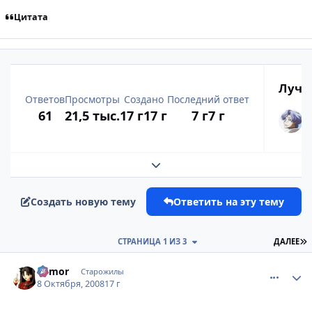
Цитата
Лучш
Ответов
Просмотры
Создано
Последний ответ
61
21,5 тыс.
17 г
17 г
7 г
7 г
Развернуть обзор темы
Создать новую тему
Ответить на эту тему
П
СТРАНИЦА 1 ИЗ 3
ДАЛЕЕ
comment_2168746
Статистика автора
Remor
Старожилы
8 Октября, 2008
17 г