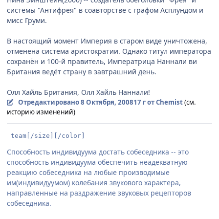
системы "Антифрея" в соавторстве с графом Асплундом и
мисс Груми.
В настоящий момент Империя в старом виде уничтожена,
отменена система аристократии. Однако титул императора
сохранён и 100-й правитель, Императрица Наннали ви
Британия ведёт страну в завтрашний день.
Олл Хайль Британия, Олл Хайль Наннали!
Отредактировано
8 Октября, 2008
17 г
от Chemist
(см.
историю изменений)
 team[/size][/color]
Способность индивидуума достать собеседника -- это
способность индивидуума обеспечить неадекватную
реакцию собеседника на любые производимые
им(индивидуумом) колебания звукового характера,
направленные на раздражение звуковых рецепторов
собеседника.