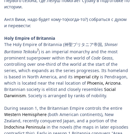
Первого сезона, где Лелуш помогает Сузаку в подготовке по
истории.
Англ Вики, надо будет кому-то(когда-то?) собраться с духом
и перевести:
Holy Empire of Britannia
The Holy Empire of Britannia (神聖ブリタニア帝国,
Shinsei
?
Buritania Teikoku
) is an imperial monarchy and the most
prominent superpower within the world of
Code Geass
,
controlling over one-third of the world at the start of the
series, which expands as the series progresses. Its homeland
is based in North America, and its
imperial city
is Pendragon,
which is located near the real location of
Phoenix, Arizona
.
Britannian society is elitist and closely resembles
Social
Darwinism
. Society is arranged by ranks of nobility.
During season 1, the Britannian Empire controls the entire
Western Hemisphere
(both American continents), New
Zealand, recently conquered Japan, and a portion of the
Indochina Peninsula
in the novels (the maps in later episodes
contradict this). Early in season 1 Britannia conquers "Area