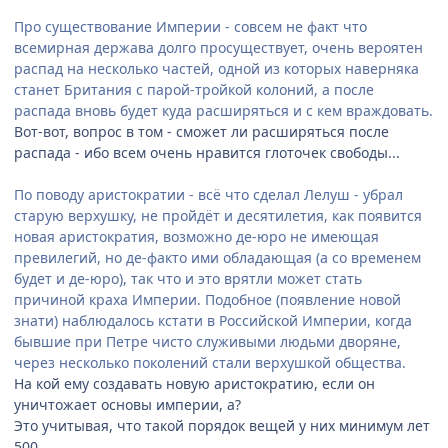
Про существование Империи - совсем не факт что
всемирная держава долго просуществует, очень вероятен
распад на несколько частей, одной из которых наверняка
станет Британия с парой-тройкой колоний, а после
распада вновь будет куда расширяться и с кем враждовать.
Вот-вот, вопрос в том - сможет ли расширяться после
распада - ибо всем очень нравится глоточек свободы...
По поводу аристократии - всё что сделал Лелуш - убрал
старую верхушку, не пройдёт и десятилетия, как появится
новая аристократия, возможно де-юро не имеющая
превилегий, но де-факто ими обладающая (а со временем
будет и де-юро), так что и это врятли может стать
причиной краха Империи. Подобное (появление новой
знати) наблюдалось кстати в Российской Империи, когда
бывшие при Петре чисто служивыми людьми дворяне,
через несколько поколений стали верхушкой общества.
На кой ему создавать новую аристократию, если он
уничтожает основы империи, а?
Это учитывая, что такой порядок вещей у них минимум лет
500.