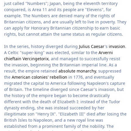
just called "Numbers"; Japan, being the eleventh territory
conquered, is Area 11 and its people are "Elevens", for
example. The Numbers are denied many of the rights of
Britannian citizens, and are usually left to live in poverty. They
can apply for Honorary Britannian citizenship to earn basic
rights, but cannot attain the same status as regular citizens.
In the series, history diverged during
Julius Caesar
's
invasion
.
A Celtic "super-king" was elected, similar to the
Arverni
chieftain
Vercingetorix
, and managed to successfully resist
the invasion, beginning the Britannian imperial line. As a
result, the empire retained
absolute monarchy
, suppressed
the
American colonies' rebellion
in 1776, and eventually
migrated the capital to America following Napoleon's capture
of Britain. The timeline diverged since Caesar's invasion, but
the history of the empire began to become drastically
different with the death of Elizabeth I: instead of the Tudor
dynasty ending, she was instead succeeded by her
illegitimate son "Henry IX". "Elizabeth III" died after losing the
British Isles to Napoleon, and a new royal line was
established from a prominent family of the nobility. The