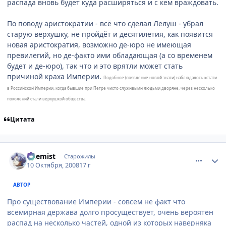
распада вновь будет куда расширяться и с кем враждовать.
По поводу аристократии - всё что сделал Лелуш - убрал
старую верхушку, не пройдёт и десятилетия, как появится
новая аристократия, возможно де-юро не имеющая
превилегий, но де-факто ими обладающая (а со временем
будет и де-юро), так что и это врятли может стать
причиной краха Империи.
Подобное (появление новой знати) наблюдалось кстати
в Российской Империи, когда бывшие при Петре чисто служивыми людьми дворяне, через несколько
поколений стали верхушкой общества.
Цитата
comment_2169725
Статистика автора
Chemist
Старожилы
10 Октября, 2008
17 г
АВТОР
Про существование Империи - совсем не факт что
всемирная держава долго просуществует, очень вероятен
распад на несколько частей, одной из которых наверняка