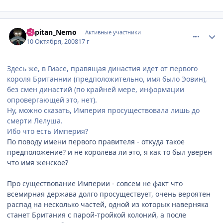
comment_2169695
Статистика автора
Capitan_Nemo
Активные участники
10 Октября, 2008
17 г
Здесь же, в Гиасе, правящая династия идет от первого
короля Британнии (предположительно, имя было Эовин),
без смен династий (по крайней мере, информации
опровергающей это, нет).
Ну, можно сказать, Империя просуществовала лишь до
смерти Лелуша.
Ибо что есть Империя?
По поводу имени первого правителя - откуда такое
предположение? и не королева ли это, я как то был уверен
что имя женское?
Про существование Империи - совсем не факт что
всемирная держава долго просуществует, очень вероятен
распад на несколько частей, одной из которых наверняка
станет Британия с парой-тройкой колоний, а после