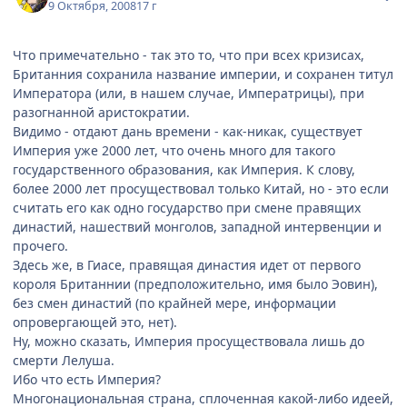
9 Октября, 2008
17 г
Что примечательно - так это то, что при всех кризисах,
Британния сохранила название империи, и сохранен титул
Императора (или, в нашем случае, Императрицы), при
разогнанной аристократии.
Видимо - отдают дань времени - как-никак, существует
Империя уже 2000 лет, что очень много для такого
государственного образования, как Империя. К слову,
более 2000 лет просуществовал только Китай, но - это если
считать его как одно государство при смене правящих
династий, нашествий монголов, западной интервенции и
прочего.
Здесь же, в Гиасе, правящая династия идет от первого
короля Британнии (предположительно, имя было Эовин),
без смен династий (по крайней мере, информации
опровергающей это, нет).
Ну, можно сказать, Империя просуществовала лишь до
смерти Лелуша.
Ибо что есть Империя?
Многонациональная страна, сплоченная какой-либо идеей,