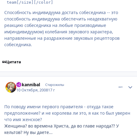
 team[/size][/color]
Способность индивидуума достать собеседника -- это
способность индивидуума обеспечить неадекватную
реакцию собеседника на любые производимые
им(индивидуумом) колебания звукового характера,
направленные на раздражение звуковых рецепторов
собеседника.
Цитата
comment_2169817
Статистика автора
dr.kannibal
Старожилы
10 Октября, 2008
17 г
По поводу имени первого правителя - откуда такое
предположение? и не королева ли это, я как то был уверен
что имя женское?
Женщина? во времена Христа, да во главе народа?? У
кельтов? Ну вы даете...