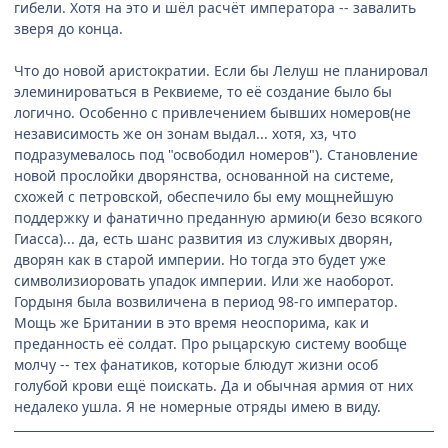
гибели. Хотя на это и шёл расчёт императора -- завалить
зверя до конца.
Что до новой аристократии. Если бы Лелуш не планировал
элеминироваться в Реквиеме, то её создание было бы
логично. Особенно с привлечением бывших номеров(не
независимость же он зонам выдал... хотя, хз, что
подразумевалось под "освободил номеров"). Становление
новой прослойки дворянства, основанной на системе,
схожей с петровской, обеспечило бы ему мощнейшую
поддержку и фанатично преданную армию(и безо всякого
Гиасса)... да, есть шанс развития из служивых дворян,
дворян как в старой империи. Но тогда это будет уже
символизиоровать упадок империи. Или же наоборот.
Гордыня была возвиличена в период 98-го император.
Мощь же Британии в это время неоспорима, как и
преданность её солдат. Про рыцарскую систему вообще
молчу -- тех фанатиков, которые блюдут жизни особ
голубой крови ещё поискать. Да и обычная армия от них
недалеко ушла. Я не номерные отряды имею в виду.