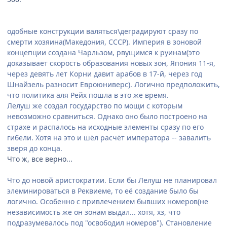
одобные конструкции валяться\деградируют сразу по
смерти хозяина(Македония, СССР). Империя в зоновой
концепции создана Чарльзом, рвущимся к руинам(это
доказывает скорость образования новых зон, Япония 11-я,
через девять лет Корни давит арабов в 17-й, через год
Шнайзель разносит Евроюниверс). Логично предположить,
что политика аля Рейх пошла в это же время.
Лелуш же создал государство по мощи с которым
невозможно сравниться. Однако оно было построено на
страхе и распалось на исходные элементы сразу по его
гибели. Хотя на это и шёл расчёт императора -- завалить
зверя до конца.
Что ж, все верно...
Что до новой аристократии. Если бы Лелуш не планировал
элеминироваться в Реквиеме, то её создание было бы
логично. Особенно с привлечением бывших номеров(не
независимость же он зонам выдал... хотя, хз, что
подразумевалось под "освободил номеров"). Становление