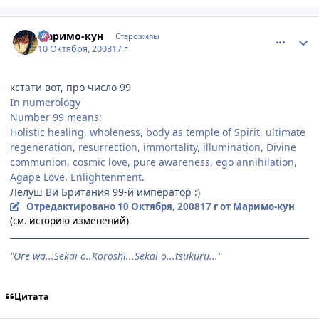
comment_2169439
Статистика автора
Маримо-кун
Старожилы
10 Октября, 2008
17 г
кстати вот, про число 99
In numerology
Number 99 means:
Holistic healing, wholeness, body as temple of Spirit, ultimate
regeneration, resurrection, immortality, illumination, Divine
communion, cosmic love, pure awareness, ego annihilation,
Agape Love, Enlightenment.
Лелуш Ви Британия 99-й император :)
Отредактировано
10 Октября, 2008
17 г
от Маримо-кун
(см. историю изменений)
"Ore wa...Sekai o..Koroshi...Sekai o...tsukuru..."
Цитата