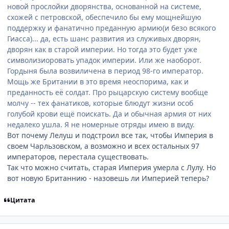
новой прослойки дворянства, основанной на системе,
схожей с петровской, обеспечило бы ему мощнейшую
поддержку и фанатично преданную армию(и безо всякого
Гиасса)... да, есть шанс развития из служивых дворян,
дворян как в старой империи. Но тогда это будет уже
символизиоровать упадок империи. Или же наоборот.
Гордыня была возвиличена в период 98-го император.
Мощь же Британии в это время неоспорима, как и
преданность её солдат. Про рыцарскую систему вообще
молчу -- тех фанатиков, которые блюдут жизни особ
голубой крови ещё поискать. Да и обычная армия от них
недалеко ушла. Я не номерные отряды имею в виду.
Вот почему Лелуш и подстроил все так, чтобы Империя в
своем Чарльзовском, а возможно и всех остальных 97
императоров, перестала существовать.
Так что можно считать, старая Империя умерла с Лулу. Но
вот новую Британнию - назовешь ли Империей теперь?
Цитата
comment_2169875
Статистика автора