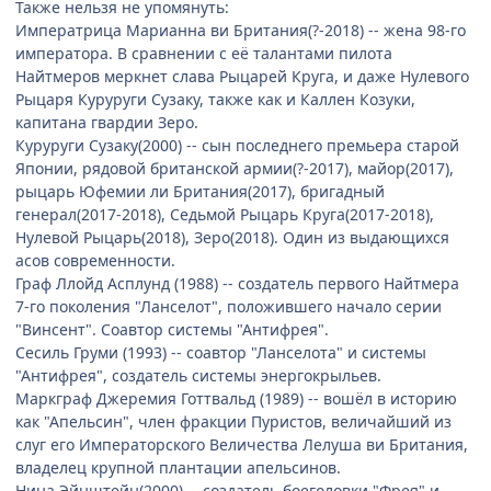
Также нельзя не упомянуть:
Императрица Марианна ви Британия(?-2018) -- жена 98-го
императора. В сравнении с её талантами пилота
Найтмеров меркнет слава Рыцарей Круга, и даже Нулевого
Рыцаря Куруруги Сузаку, также как и Каллен Козуки,
капитана гвардии Зеро.
Куруруги Сузаку(2000) -- сын последнего премьера старой
Японии, рядовой британской армии(?-2017), майор(2017),
рыцарь Юфемии ли Британия(2017), бригадный
генерал(2017-2018), Седьмой Рыцарь Круга(2017-2018),
Нулевой Рыцарь(2018), Зеро(2018). Один из выдающихся
асов современности.
Граф Ллойд Асплунд (1988) -- создатель первого Найтмера
7-го поколения "Ланселот", положившего начало серии
"Винсент". Соавтор системы "Антифрея".
Сесиль Груми (1993) -- соавтор "Ланселота" и системы
"Антифрея", создатель системы энергокрыльев.
Маркграф Джеремия Готтвальд (1989) -- вошёл в историю
как "Апельсин", член фракции Пуристов, величайший из
слуг его Императорского Величества Лелуша ви Британия,
владелец крупной плантации апельсинов.
Нина Эйнштейн(2000) -- создатель боеголовки "Фрея" и