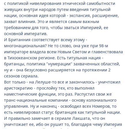
с политикой нивелирования этнической самобытности
живущих внутри народов путем введения титульной
нации, основная идея которой - экспансия, расширение,
захват влияния. Это и является самым важным
требованием для того, чтобы зваться Империей, ее
основной императив.
И Британния соответствует всему этому -
многонациональная? Не то слово, она уже при 98-м
императоре владела всем Новым Светом и главенствовала
в Тихоокеанском регионе. Есть титульная нация -
британцы, политика "нумерации" захваченных областей,
ну и - она безусловно расширяется на протяжении 2
сезонов сериала.
Вот только - на Лелуше-то все и закончилось - уничтожил
аристократию - прослойку тех, кто выполнял
наместнические функции, это раз. Распустил свои же
транс-национальные компании - основу колониального
управления. Ну и наконец - освободил всех Номеров, то
есть нивелировал статус британцев как титульной нации.
И правильно замечает в сериале Лакшата, что он
уничтожает ее, ибо он рушит то, благодаря чему Империя