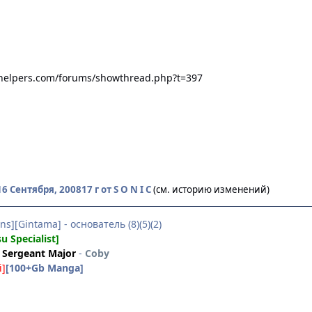
helpers.com/forums/showthread.php?t=397
16 Сентября, 2008
17 г
от S O N I C
(см. историю изменений)
ns][Gintama] - основатель (8)(5)(2)
su Specialist]
Sergeant Major
-
Coby
i]
[100+Gb Manga]