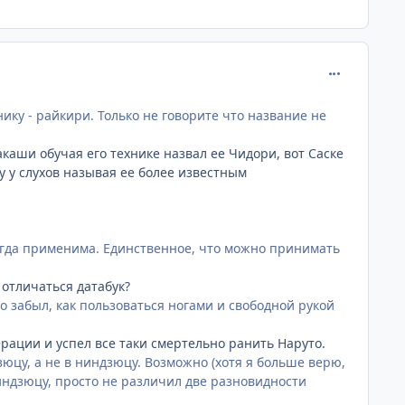
comment_215
нику - райкири. Только не говорите что название не
акаши обучая его технике назвал ее Чидори, вот Саске
у у слухов называя ее более известным
егда применима. Единственное, что можно принимать
отличаться датабук?
зко забыл, как пользоваться ногами и свободной рукой
ерации и успел все таки смертельно ранить Наруто.
зюцу, а не в ниндзюцу. Возможно (хотя я больше верю,
ниндзюцу, просто не различил две разновидности