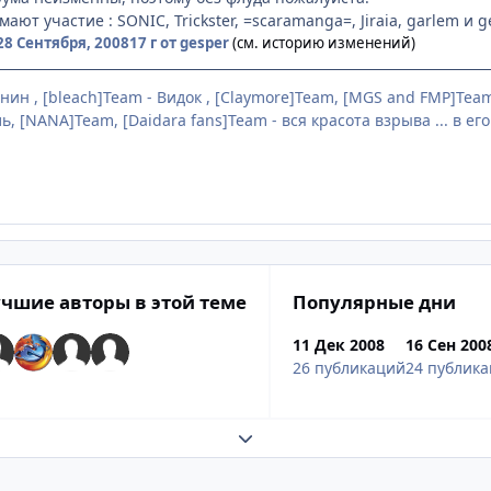
мают участие : SONIC, Trickster, =scaramanga=, Jiraia, garlem и 
28 Сентября, 2008
17 г
от gesper
(см. историю изменений)
унин , [bleach]Team - Видок , [Claymore]Team, [MGS and FMP]Tea
ь, [NANA]Team, [Daidara fans]Team - вся красота взрыва ... в ег
чшие авторы в этой теме
Популярные дни
11 Дек 2008
16 Сен 200
26 публикаций
24 публик
Развернуть обзор темы