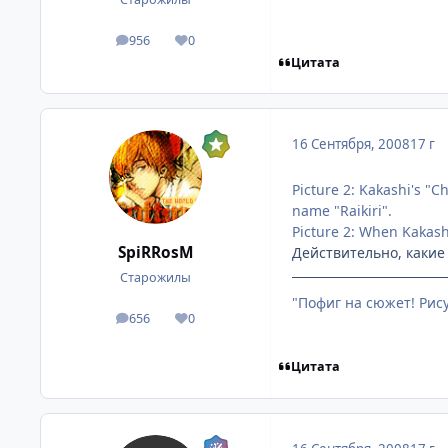
956
0
посты
Репутация
Цитата
16 Сентября, 2008
17 г
Picture 2: Kakashi's "Ch
name "Raikiri".
Picture 2: When Kakashi
SpiRRosM
Действительно, какие
Старожилы
"Пофиг на сюжет! Рис
656
0
посты
Репутация
Цитата