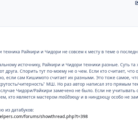
 ли техника Райкири и Чидори не совсем к месту в теме о послед
альному источнику, Райкири и Чидори техники разные. Суть та ж
т друга. Спорить тут по-моему не о чем. Если кто считает, что
но, если сам Кишимото считает их разными. Это тоже самое, чт
крутость/читерность" МШ. Но раз автор написал это прямым текс
случае Чидори/Райкири замечено не было. Если не учитывать 
ем, кто является мастером
тайдзюцу
и в ниндзюцу особо не заи
ю из датабуков:
elpers.com/forums/showthread.php?t=398