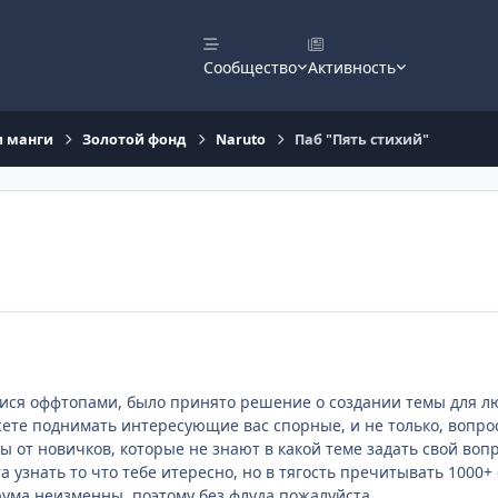
Сообщество
Активность
и манги
Золотой фонд
Naruto
Паб "Пять стихий"
ися оффтопами, было принято решение о создании темы для люб
ете поднимать интересующие вас спорные, и не только, вопросы
 от новичков, которые не знают в какой теме задать свой вопр
а узнать то что тебе итересно, но в тягость пречитывать 1000+ 
орума неизменны, поэтому без флуда пожалуйста.