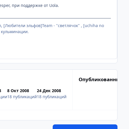
gesper, при поддержке от Uola.
m, [Любители эльфов]Team - "светлячок" , [uchiha no
о кульминации.
Опубликованные и
8
8 Окт 2008
24 Дек 2008
ации
18 публикаций
18 публикаций