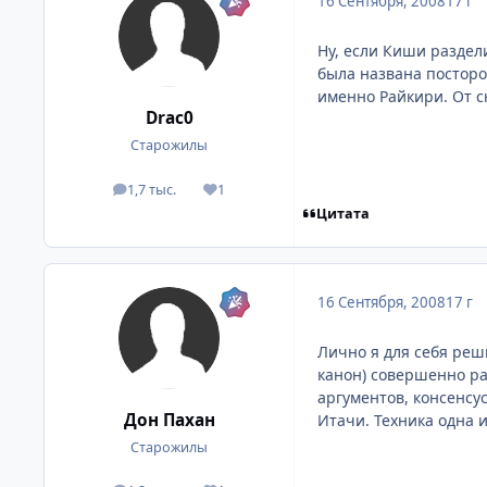
16 Сентября, 2008
17 г
Ну, если Киши раздели
была названа посторо
именно Райкири. От с
Drac0
Старожилы
1,7 тыс.
1
посты
Репутация
Цитата
16 Сентября, 2008
17 г
Лично я для себя реш
канон) совершенно ра
аргументов, консенсус
Дон Пахан
Итачи. Техника одна и
Старожилы