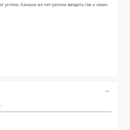
г успеха. Какаши же нет резона вводить Гая о своих
comment_215
.