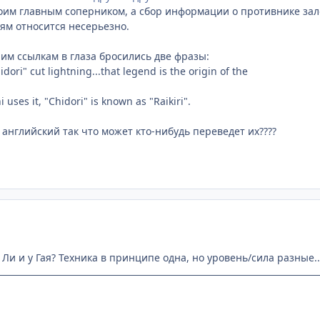
оим главным соперником, а сбор информации о противнике зало
лям относится несерьезно.
м ссылкам в глаза бросились две фразы:
idori" cut lightning...that legend is the origin of the
 uses it, "Chidori" is known as "Raikiri".
 английский так что может кто-нибудь переведет их????
у Ли и у Гая? Техника в принципе одна, но уровень/сила разные..