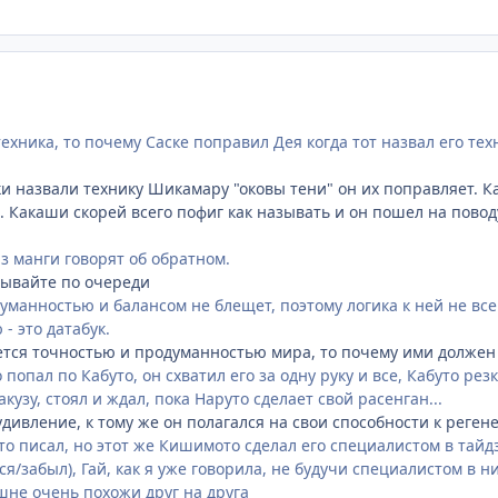
техника, то почему Саске поправил Дея когда тот назвал его тех
ки назвали технику Шикамару "оковы тени" он их поправляет. К
. Какаши скорей всего пофиг как называть и он пошел на повод
з манги говорят об обратном.
зывайте по очереди
манностью и балансом не блещет, поэтому логика к ней не вс
- это датабук.
ется точностью и продуманностью мира, то почему ими должен 
 попал по Кабуто, он схватил его за одну руку и все, Кабуто ре
акузу, стоял и ждал, пока Наруто сделает свой расенган...
дивление, к тому же он полагался на свои способности к реген
то писал, но этот же Кишимото сделал его специалистом в тайд
я/забыл), Гай, как я уже говорила, не будучи специалистом в 
шне очень похожи друг на друга