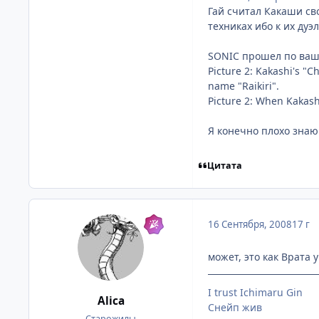
Гай считал Какаши св
техниках ибо к их дуэ
SONIC прошел по ваши
Picture 2: Kakashi's "Ch
name "Raikiri".
Picture 2: When Kakashi
Я конечно плохо знаю
Цитата
16 Сентября, 2008
17 г
может, это как Врата 
I trust Ichimaru Gin
Alica
Снейп жив
Старожилы