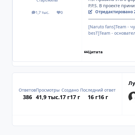
Старожилы
P.P.S. В проекте прини
Отредактировано
1,7 тыс.
0
посты
Репутация
[Naruto fans]Team - ч
besT]Team - основател
Цитата
Лу
Ответов
Просмотры
Создано
Последний ответ
386
41,9 тыс.
17 г
17 г
16 г
16 г