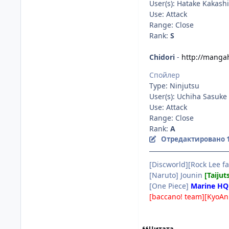
User(s): Hatake Kakashi
Use: Attack
Range: Close
Rank:
S
Chidori
-
http://manga
Спойлер
Type: Ninjutsu
User(s): Uchiha Sasuke
Use: Attack
Range: Close
Rank:
A
Отредактировано
[Discworld][Rock Lee fa
[Naruto] Jounin
[Taijut
[One Piece]
Marine HQ
[baccano! team][KyoAn
Цитата