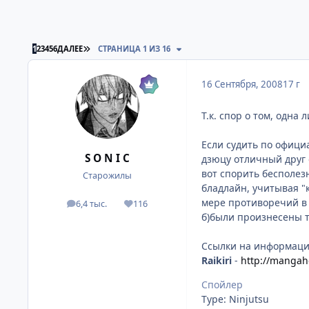
ПОСЛЕДНЯЯ СТРАНИЦА
1
2
3
4
5
6
ДАЛЕЕ
СТРАНИЦА 1 ИЗ 16
16 Сентября, 2008
17 г
Т.к. спор о том, одна
Если судить по офици
S O N I C
дзюцу отличный друг о
вот спорить бесполез
Старожилы
бладлайн, учитывая "
мере противоречий в 
6,4 тыс.
116
посты
Репутация
б)были произнесены т
Ссылки на информаци
Raikiri
-
http://mangah
Спойлер
Type: Ninjutsu