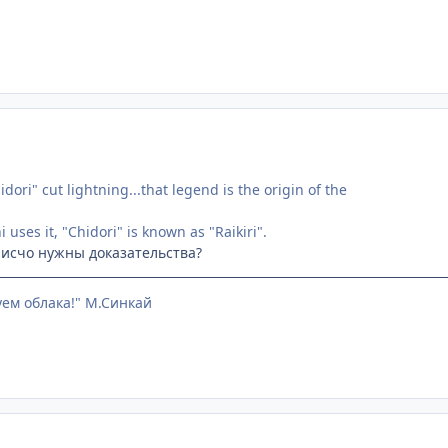
idori" cut lightning...that legend is the origin of the
 uses it, "Chidori" is known as "Raikiri".
 исчо нужны доказательства?
уем облака!" М.Синкай