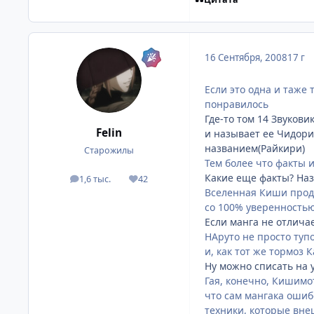
16 Сентября, 2008
17 г
Если это одна и таже 
понравилось
Где-то том 14 Звукови
Felin
и называет ее Чидори
названием(Райкири)
Старожилы
Тем более что факты и
Какие еще факты? На
1,6 тыс.
42
посты
Репутация
Вселенная Киши проду
со 100% уверенностью 
Если манга не отлича
НАруто не просто тупо
и, как тот же тормоз К
Ну можно списать на у
Гая, конечно, Кишимо
что сам мангака ошибс
техники, которые вне