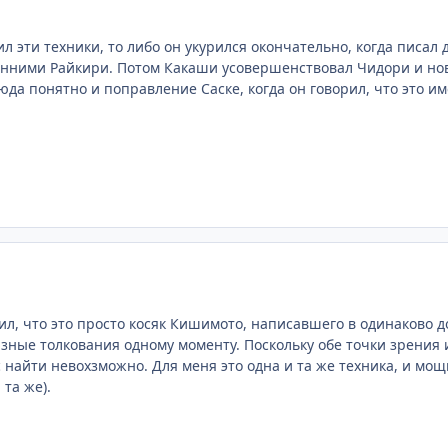
л эти техники, то либо он укурился окончательно, когда писал д
нними Райкири. Потом Какаши усовершенствовал Чидори и ново
юда понятно и поправление Саске, когда он говорил, что это им
ил, что это просто косяк Кишимото, написавшего в одинаково до
зные толкования одному моменту. Поскольку обе точки зрения
 найти невохзможно. Для меня это одна и та же техника, и мощ
 та же).