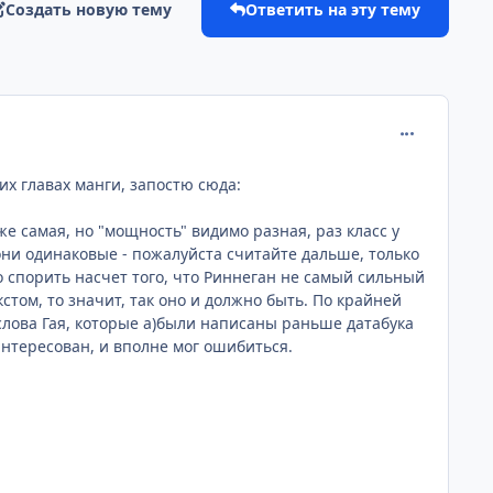
Создать новую тему
Ответить на эту тему
comment_215
них главах манги, запостю сюда:
е самая, но "мощность" видимо разная, раз класс у
 они одинаковые - пожалуйста считайте дальше, только
о спорить насчет того, что Риннеган не самый сильный
том, то значит, так оно и должно быть. По крайней
слова Гая, которые а)были написаны раньше датабука
нтересован, и вполне мог ошибиться.