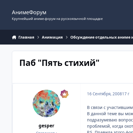
Перейти к содержимому
АнимеФорум
Крупнейший аниме-форум на русскоязычной площадке
Главная
Анимация
Обсуждение отдельных аниме 
Паб "Пять стихий"
16 Сентября, 2008
17 г
В связи с участившим
В данной теме вы мож
подразумеваю вопросы
gesper
проблемой, когда охот
P.S. Правила этого ф