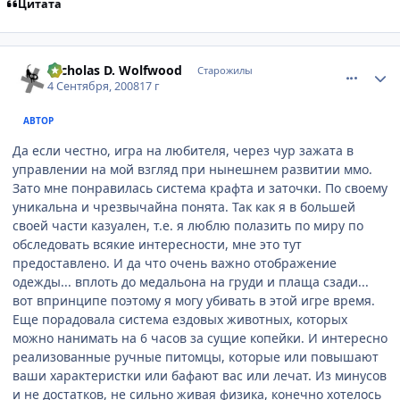
Цитата
comment_2146805
Статистика автора
Nicholas D. Wolfwood
Старожилы
4 Сентября, 2008
17 г
АВТОР
Да если честно, игра на любителя, через чур зажата в
управлении на мой взгляд при нынешнем развитии ммо.
Зато мне понравилась система крафта и заточки. По своему
уникальна и чрезвычайна понята. Так как я в большей
своей части казуален, т.е. я люблю полазить по миру по
обследовать всякие интересности, мне это тут
предоставлено. И да что очень важно отображение
одежды... вплоть до медальона на груди и плаща сзади...
вот впринципе поэтому я могу убивать в этой игре время.
Еще порадовала система ездовых животных, которых
можно нанимать на 6 часов за сущие копейки. И интересно
реализованные ручные питомцы, которые или повышают
ваши характеристки или бафают вас или лечат. Из минусов
и не достатков, не сильно живая физика, конечно хотелось