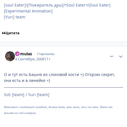
[soul Eater]/[Пожиратель душ]/•Soul Eater•/{Soul Eater}
[Experimental Animation]
[Yuri] team
Цитата
comment_2146782
Статистика автора
Romulas
Старожилы
4 Сентября, 2008
17 г
О и тут есть Башня из слоновой кости =) Открою секрет,
она есть и в линейке =)
SoS [team] / Yuri [team]
Интеллект у настоящего паладина, должен быть чуть выше, чем у его меча. Иначе меч
возьмет его под контроль.