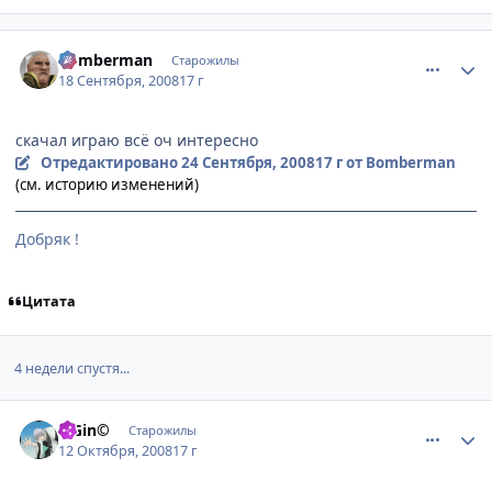
comment_2155083
Статистика автора
Bomberman
Старожилы
18 Сентября, 2008
17 г
скачал играю всё оч интересно
Отредактировано
24 Сентября, 2008
17 г
от Bomberman
(см. историю изменений)
Добряк !
Цитата
4 недели спустя...
comment_2170599
Статистика автора
©Gin©
Старожилы
12 Октября, 2008
17 г