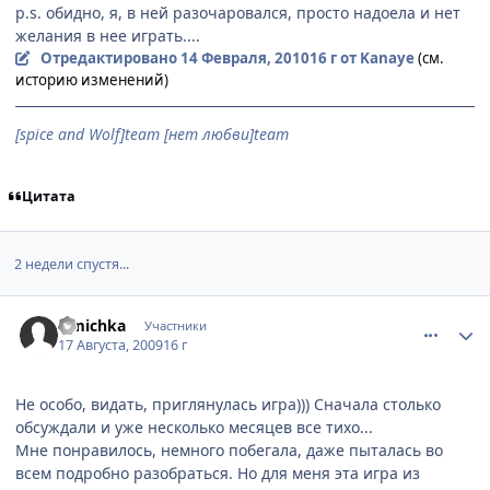
p.s. обидно, я, в ней разочаровался, просто надоела и нет
желания в нее играть....
Отредактировано
14 Февраля, 2010
16 г
от Kanaye
(см.
историю изменений)
[spice and Wolf]team [нет любви]team
Цитата
2 недели спустя...
comment_2314854
Статистика автора
Umichka
Участники
17 Августа, 2009
16 г
Не особо, видать, приглянулась игра))) Сначала столько
обсуждали и уже несколько месяцев все тихо...
Мне понравилось, немного побегала, даже пыталась во
всем подробно разобраться. Но для меня эта игра из