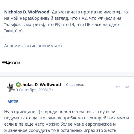
Nicholas D. Wolfwood
, Да яж ничего против не имею =). Но
на мой неразборчивый взгляд, что ЛА2, что РФ (если на
"эльфов" смотреть), что РР, что ГЭ, что ПВ - все на одно
"лицо" =).
Анонимы такие анонимы =)
Цитата
comment_2145698
Статистика автора
Nicholas D. Wolfwood
Старожилы
3 Сентября, 2008
17 г
АВТОР
Ну в принципе =) я вроде понял о чем ты... =) ну если
подумать это да это единая проблема всех корейских ммо и
если в пв еще чето можно более мене европейское и
жизненное соорудить то в остальных играх это жесть