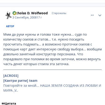
comment_2145850
Статистика автора
Nicholas D. Wolfwood
Старожилы
3 Сентября, 2008
17 г
АВТОР
Ммм да руки нужны и голова тоже нужна... судя по
количеству скилов и статов... т.е. нужно посидеть
просчитать подумать... а возможно проточки скилов с
помощью карт дает интересную свободу выбора... вообщем
довольно занятный конструктор персонажа. Что
порадовало при поломки во время заточки, можно вернуть
часть денег которых стоила эта заточка.
[ACROSS]
[Кантри ритм] team
Повторяйте за мной... НАША ЗЕМЛЯ СОЗДАНА ИЗ ЛЮБВИ И
МИРА ,V..
Цитата