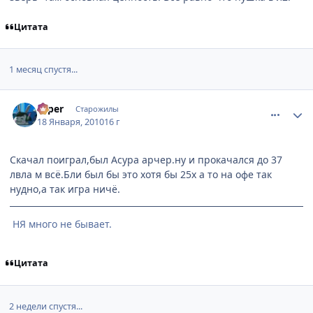
Цитата
1 месяц спустя...
comment_2401721
Статистика автора
Hiper
Старожилы
18 Января, 2010
16 г
Скачал поиграл,был Асура арчер.ну и прокачался до 37
лвла м всё.Бли был бы это хотя бы 25х а то на офе так
нудно,а так игра ничё.
НЯ много не бывает.
Цитата
2 недели спустя...