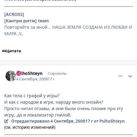
[ACROSS]
[Кантри ритм] team
Повторяйте за мной... НАША ЗЕМЛЯ СОЗДАНА ИЗ ЛЮБВИ И
МИРА ,V..
Цитата
comment_2146768
Статистика автора
PsihoShteyn
Старожилы
4 Сентября, 2008
17 г
Как тела с графой у игры?
И как с народом в игре, народу много онлайн?
Просто читал отзавы, и они были очень плохие про эту
игру...да и локализатор гнилой.
Отредактировано
4 Сентября, 2008
17 г
от PsihoShteyn
(см. историю изменений)