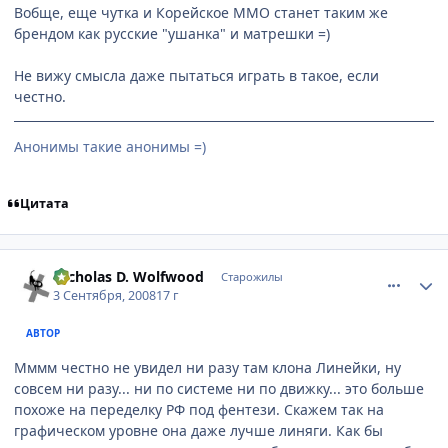
Вобще, еще чутка и Корейское ММО станет таким же
брендом как русские "ушанка" и матрешки =)
Не вижу смысла даже пытаться играть в такое, если
честно.
Анонимы такие анонимы =)
Цитата
comment_2145636
Статистика автора
Nicholas D. Wolfwood
Старожилы
3 Сентября, 2008
17 г
АВТОР
Мммм честно не увидел ни разу там клона Линейки, ну
совсем ни разу... ни по системе ни по движку... это больше
похоже на переделку РФ под фентези. Скажем так на
графическом уровне она даже лучше линяги. Как бы