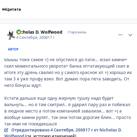
Цитата
comment_2146673
Статистика автора
Nicholas D. Wolfwood
Старожилы
4 Сентября, 2008
17 г
АВТОР
Ыыыы тоже самое =) не опустился до пати... юзал камни+
скил моментального уворота+ банка хп+атакующий скил в
итоге эту дрянь свалил но у самого красное хп =) хорошо их
там 3 я уже профу взял. Вот думаю пора пета заводить. От
него бонусы идут.
Кстати дальше еще одну жирную тушку надо будет
вальнуть... но я там схитрил.. я ударил пару раз и побежал
в людное место а потом компанией завалили... вот =) а
вообще камни рулят.. ток они потом дорогие блин... просто
так ими не покидаешься
Отредактировано
4 Сентября, 2008
17 г
от Nicholas D.
Wolfwood
(см. историю изменений)