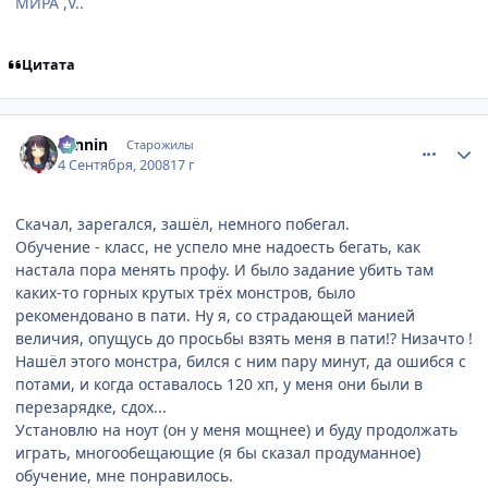
МИРА ,V..
Цитата
comment_2146470
Статистика автора
ronnin
Старожилы
4 Сентября, 2008
17 г
Скачал, зарегался, зашёл, немного побегал.
Обучение - класс, не успело мне надоесть бегать, как
настала пора менять профу. И было задание убить там
каких-то горных крутых трёх монстров, было
рекомендовано в пати. Ну я, со страдающей манией
величия, опущусь до просьбы взять меня в пати!? Низачто !
Нашёл этого монстра, бился с ним пару минут, да ошибся с
потами, и когда оставалось 120 хп, у меня они были в
перезарядке, сдох...
Установлю на ноут (он у меня мощнее) и буду продолжать
играть, многообещающие (я бы сказал продуманное)
обучение, мне понравилось.