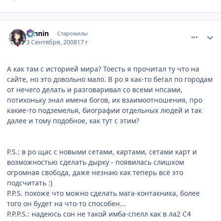
comment_2145852
Статистика автора
ronnin
Старожилы
3 Сентября, 2008
17 г
А как там с историей мира? Тоесть я прочитал ту что на
сайте, но это довольно мало. В ро я как-то бегал по городам
от нечего делать и разговаривал со всеми нпсами,
потихоньку знал имена богов, их взаимоотношения, про
какие-то подземелья, биографии отдельных людей и так
далее и тому подобное, как тут с этим?
P.S.: в ро щас с новыми сетами, картами, сетами карт и
возможностью сделать дырку - появилась слишком
огромная свобода, даже незнаю как теперь всё это
подсчитать :)
P.P.S. похоже что можно сделать мага-контакника, более
того он будет на что-то способен...
P.P.P.S.: надеюсь сон не такой имба-спелл как в ла2 С4