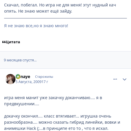
Скачал, побегал. Но игра не для меня! этут нудный кач
опять. Не знаю может ещё зайду.
Я не знаю все,но я знаю много!
Цитата
9 месяцев спустя...
comment_2307103
Статистика автора
Kanaye
Старожилы
5 Августа, 2009
17 г
игра меня манит уже закачку доканчиваю.... я в
предвкушении....
докачку окончил.... класс втягивает... игрушка очень
разнообразна.... можно сказать гибрид линейки, вовки и
анимешки Нack (;...в принципе ето то , что я искал.