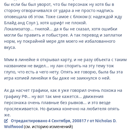
бы если бы был уворот, что бы персонаж ну хотя бы в
сторону отворачивался от удара а не просто надпись
оповещала об этом. Тоже самое с блоком (с надеждой жду
Блайд анд Соул ), хотя шрифт не плохой.
Локализатор... гнилой... да я бы не сказал, хотя ошибки
могли бы править и побыстрее. А так перевод и заплатки
норм, ну покрайней мере для моего не избалованного
вкуса.
Ммм в линейке я открывал карту, и не разу объекта с таким
названием не видел... ну лан спорить на эту тему тож
глупо, что есть а чего нету. Опять же говорю, была бы эта
игра копией линейки я бы даже не заикнулся о ней.
Ах да насчет графики, как я уже говорил очень похожа на
графику РФ... ну вот так мне кажется... движения
персонажа очень плавные без рывков... и это везде
прослеживается. Но физика конечно на любителя опять
же.
Отредактировано
4 Сентября, 2008
17 г
от Nicholas D.
Wolfwood
(см. историю изменений)