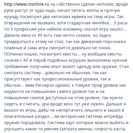
http://www.rzonline.ru
ну собственно сделан неплохо, вроде
руки растут от куда надо, начал читать хелпы и прочую
ерунду посмотрел два неплохих мувика на тему игры. Так
отвращения не вызвало, хотя стадартная линейка... 3 расы
по 3 профессии уже набила оскомину, скачал игру зашел...
Движок явно от RF есть там нечто схожее, но ладно
придераться к этому не стал, так как движения персонажа
плавные и сама игра смотрится довольно не плохо.
ПОпинал кошек, посмотрел квесты... ну вообщем квесты
схожие с RF и парой подобных игрушек выполняем нужное
требование получаем опыт может одежду или оружие. Стал
смотреть систему... довольно не обычная, так как
присутствуют как профессиональные уровни, так и
обычые... ммм Рагнарок однако, к томуже проф уровни как
кидаются на повышение самого уровня так и на
повышение скилов доступных на этом уровне, так нужно
сидеть и считать, ура вроде моск тут уже нужен. Дальше я
вышел из игры, дабы не напортачить лишнего и зашел в
описательные раздел... хм интересная система апгрейда
оружия порадовала. Система карт которые можно выбить и
улучшить какое то умение (затрату манны, скорость каста,