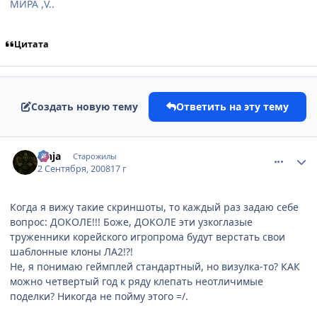
МИРА ,V..
Цитата
Создать новую тему
Ответить на эту тему
comment_2145560
Статистика автора
Zinja
Старожилы
2 Сентября, 2008
17 г
Когда я вижу такие скриншоты, то каждый раз задаю себе
вопрос: ДОКОЛЕ!!! Боже, ДОКОЛЕ эти узкоглазые
труженники корейского игропрома будут верстать свои
шаблонные клоны ЛА2!?!
Не, я понимаю геймплей стандартный, но визулка-то? КАК
можно четвертый год к ряду клепать неотличимые
поделки? Никогда не пойму этого =/.