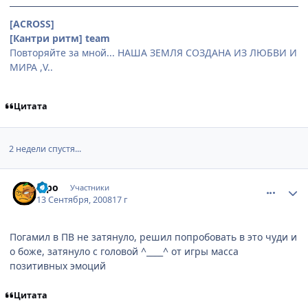
[ACROSS]
[Кантри ритм] team
Повторяйте за мной... НАША ЗЕМЛЯ СОЗДАНА ИЗ ЛЮБВИ И
МИРА ,V..
Цитата
2 недели спустя...
comment_2152576
Статистика автора
Ippo
Участники
13 Сентября, 2008
17 г
Погамил в ПВ не затянуло, решил попробовать в это чуди и
о боже, затянуло с головой ^____^ от игры масса
позитивных эмоций
Цитата