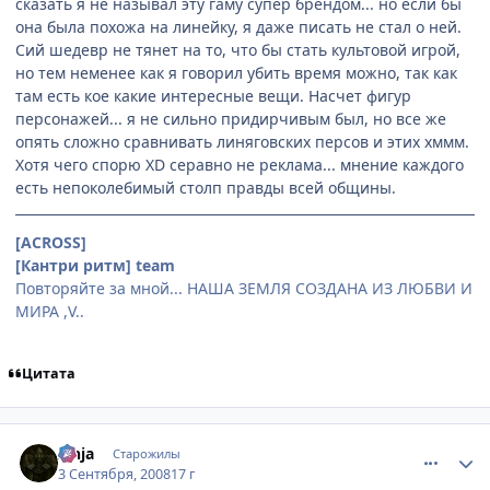
сказать я не называл эту гаму супер брендом... но если бы
она была похожа на линейку, я даже писать не стал о ней.
Сий шедевр не тянет на то, что бы стать культовой игрой,
но тем неменее как я говорил убить время можно, так как
там есть кое какие интересные вещи. Насчет фигур
персонажей... я не сильно придирчивым был, но все же
опять сложно сравнивать линяговских персов и этих хммм.
Хотя чего спорю XD серавно не реклама... мнение каждого
есть непоколебимый столп правды всей общины.
[ACROSS]
[Кантри ритм] team
Повторяйте за мной... НАША ЗЕМЛЯ СОЗДАНА ИЗ ЛЮБВИ И
МИРА ,V..
Цитата
comment_2145693
Статистика автора
Zinja
Старожилы
3 Сентября, 2008
17 г