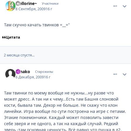
Mellorine~
Участники
8 Сентября, 2009
16 г
Там скучно качать твинков =__="
Цитата
2 месяца спустя...
comment_2379175
Статистика автора
Ninako
Старожилы
6 Декабря, 2009
16 г
Там твинки по моему вообще не нужны...ну разве что
может дресс. А так ни к чему...Есть там Башня слоновой
кости, бывала там. Декор не больше. Не скажу что клон
линейки. Игра вообще по сути построена на игре с петами.
Этакие покемончики. Каждый может позволить завести
себе зверя и не одного, а так на каждый случай. Редкий
зверь -там основная ценность. Всё равно что пушка в л2.