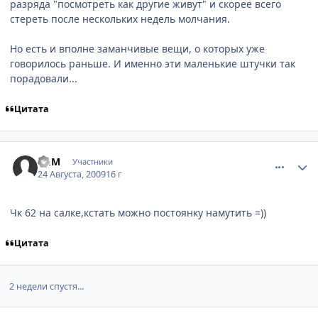
разряда "посмотреть как другие живут" и скорее всего
стереть после нескольких недель молчания.
Но есть и вполне заманчивые вещи, о которых уже
говорилось раньше. И именно эти маленькие штучки так
порадовали...
Цитата
comment_2319612
Статистика автора
L&M
Участники
24 Августа, 2009
16 г
Чк 62 на салке,кстать можно постоянку намутить =))
Цитата
2 недели спустя...
comment_2329937
Статистика автора