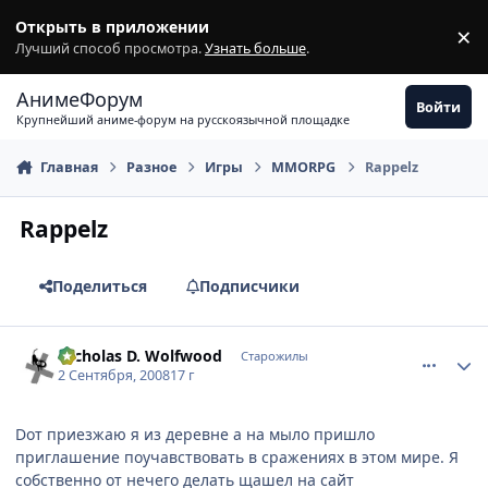
Перейти к содержимому
Открыть в приложении
×
З
Лучший способ просмотра.
Узнать больше
.
АнимеФорум
Войти
Крупнейший аниме-форум на русскоязычной площадке
Главная
Разное
Игры
MMORPG
Rappelz
Rappelz
Поделиться
Подписчики
comment_2145498
Статистика автора
Nicholas D. Wolfwood
Старожилы
2 Сентября, 2008
17 г
Dот приезжаю я из деревне а на мыло пришло
приглашение поучавствовать в сражениях в этом мире. Я
собственно от нечего делать щашел на сайт