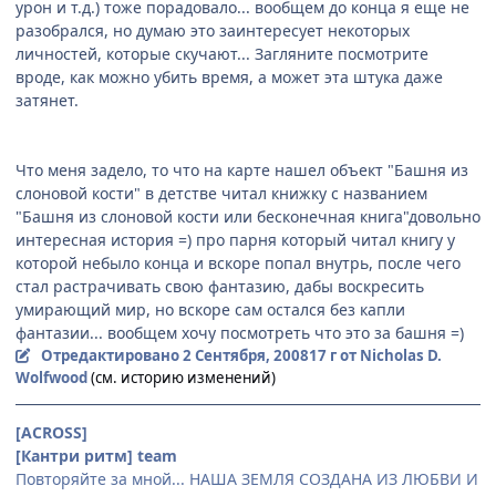
урон и т.д.) тоже порадовало... вообщем до конца я еще не
разобрался, но думаю это заинтересует некоторых
личностей, которые скучают... Загляните посмотрите
вроде, как можно убить время, а может эта штука даже
затянет.
Что меня задело, то что на карте нашел объект "Башня из
слоновой кости" в детстве читал книжку с названием
"Башня из слоновой кости или бесконечная книга"довольно
интересная история =) про парня который читал книгу у
которой небыло конца и вскоре попал внутрь, после чего
стал растрачивать свою фантазию, дабы воскресить
умирающий мир, но вскоре сам остался без капли
фантазии... вообщем хочу посмотреть что это за башня =)
Отредактировано
2 Сентября, 2008
17 г
от Nicholas D.
Wolfwood
(см. историю изменений)
[ACROSS]
[Кантри ритм] team
Повторяйте за мной... НАША ЗЕМЛЯ СОЗДАНА ИЗ ЛЮБВИ И