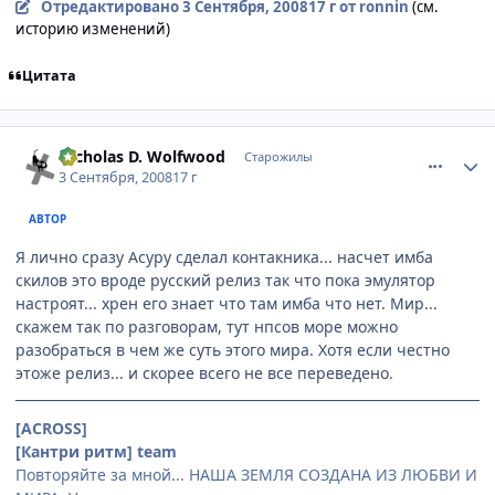
Отредактировано
3 Сентября, 2008
17 г
от ronnin
(см.
историю изменений)
Цитата
comment_2145865
Статистика автора
Nicholas D. Wolfwood
Старожилы
3 Сентября, 2008
17 г
АВТОР
Я лично сразу Асуру сделал контакника... насчет имба
скилов это вроде русский релиз так что пока эмулятор
настроят... хрен его знает что там имба что нет. Мир...
скажем так по разговорам, тут нпсов море можно
разобраться в чем же суть этого мира. Хотя если честно
этоже релиз... и скорее всего не все переведено.
[ACROSS]
[Кантри ритм] team
Повторяйте за мной... НАША ЗЕМЛЯ СОЗДАНА ИЗ ЛЮБВИ И