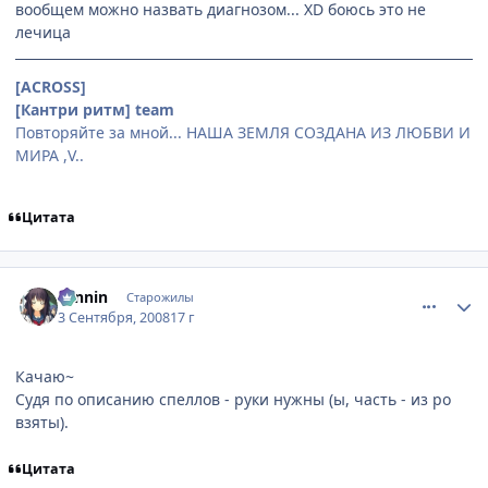
вообщем можно назвать диагнозом... XD боюсь это не
лечица
[ACROSS]
[Кантри ритм] team
Повторяйте за мной... НАША ЗЕМЛЯ СОЗДАНА ИЗ ЛЮБВИ И
МИРА ,V..
Цитата
comment_2145847
Статистика автора
ronnin
Старожилы
3 Сентября, 2008
17 г
Качаю~
Судя по описанию спеллов - руки нужны (ы, часть - из ро
взяты).
Цитата