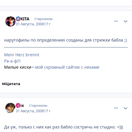
comment_2143540
Статистика автора
NIKITA
Старожилы
31 Августа, 2008
17 г
нарутофилы по определению созданы для стрижки бабла ;)
Mein Herz brennt
Ра-а-ф!!!
Милые киски
<-мой скромный сайтик с неками
Цитата
comment_2143606
Статистика автора
Лик
Старожилы
31 Августа, 2008
17 г
Да уж, только с них как раз бабло состричь не стыдно. =)))