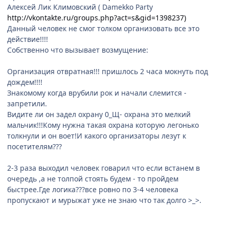
Алексей Лик Климовский ( Damekko Party
http://vkontakte.ru/groups.php?act=s&gid=1398237)
Данный человек не смог толком организовать все это
действие!!!!
Собственно что вызывает возмущение:
Организация отвратная!!! пришлось 2 часа мокнуть под
дождем!!!!
Знакомому когда врубили рок и начали слемится -
запретили.
Видите ли он задел охрану 0_Щ- охрана это мелкий
мальчик!!!Кому нужна такая охрана которую легонько
толкнули и он воет!И какого организаторы лезут к
посетителям???
2-3 раза выходил человек говарил что если встанем в
очередь ,а не толпой стоять будем - то пройдем
быстрее.Где логика???все ровно по 3-4 человека
пропускают и мурыжат уже не знаю что так долго >_>.