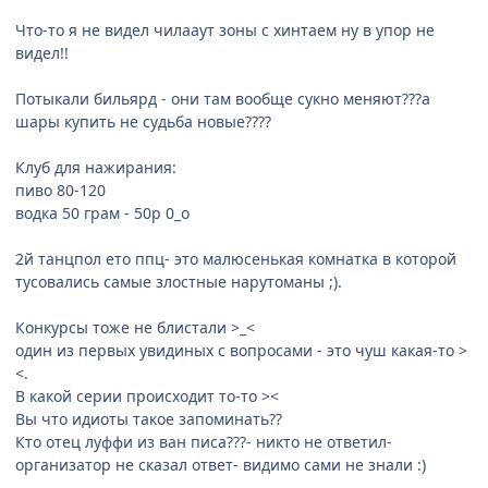
Что-то я не видел чилааут зоны с хинтаем ну в упор не
видел!!
Потыкали бильярд - они там вообще сукно меняют???а
шары купить не судьба новые????
Клуб для нажирания:
пиво 80-120
водка 50 грам - 50р 0_o
2й танцпол ето ппц- это малюсенькая комнатка в которой
тусовались самые злостные нарутоманы ;).
Конкурсы тоже не блистали >_<
один из первых увидиных с вопросами - это чуш какая-то >
<.
В какой серии происходит то-то ><
Вы что идиоты такое запоминать??
Кто отец луффи из ван писа???- никто не ответил-
организатор не сказал ответ- видимо сами не знали :)