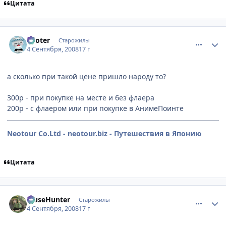
Цитата
comment_2146265
Статистика автора
Looter
Старожилы
4 Сентября, 2008
17 г
а сколько при такой цене пришло народу то?
300р - при покупке на месте и без флаера
200р - с флаером или при покупке в АнимеПоинте
Neotour Co.Ltd - neotour.biz - Путешествия в Японию
Цитата
comment_2146510
Статистика автора
MuseHunter
Старожилы
4 Сентября, 2008
17 г