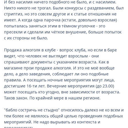
И без насилия ничего подобного не было, и с насилием.
Никто никого не трогал. Были конкурсы с раздеванием, был
стриптиз, но это совсем другое и к статье отношения не
имеет. А когда одна парочка (кстати, довольно взрослая)
попыталась заняться этим в тёмном уголочке - это
пресекли и сделали им чёткое внушение, больше попыток
с их стороны не было.
Продажа алкоголя в клубе - вопрос клуба, но если в баре
видят, что человек не выглядит взрослым - они
спрашивают документы с указанием возраста. Как в
магазине прои продаже алкоголя. И это не моё вообще
дело, а дело заведения, соблюдает ли оно подобные
правила. А посещать ночные мероприятия могут лица,
достигшие 16-ти лет. Вечерние мероприятия (до 23.00)
может посещать кто угодно, вне зависимости от возраста.
Таков закон. По крайней мере в нашем регионе.
"бабло состричь не стыдно" относилось далеко не ко всем и
тем более не являлось общей целью проведения подобных
мероприятий. Не надо вырывать из контекста и
передергивать.