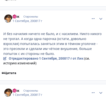
comment_2144210
Статистика автора
Лик
Старожилы
1 Сентября, 2008
17 г
И без начилия ничего не было, и с насилием. Никто никого
не трогал. А когда одна парочка (кстати, довольно
взрослая) попыталась заняться этим в тёмном уголочке -
это пресекли и сделали им чёткое внушение, больше
попыток с их стороны не было.
Отредактировано
1 Сентября, 2008
17 г
от Лик
(см.
историю изменений)
Цитата
comment_2144211
Статистика автора
Лик
Старожилы
1 Сентября, 2008
17 г