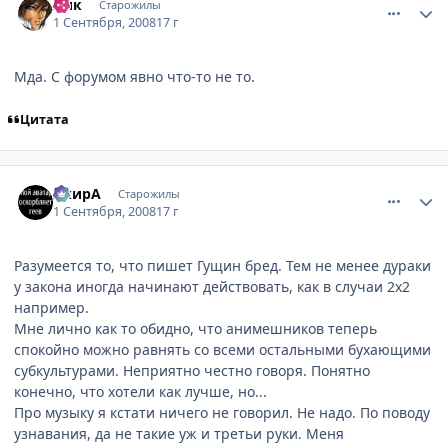
Лик
Старожилы
1 Сентября, 2008
17 г
Мда. С форумом явно что-то не то.
Цитата
comment_2144240
Статистика автора
АкирА
Старожилы
1 Сентября, 2008
17 г
Разумеется то, что пишет Гущин бред. Тем не менее дураки
у закона иногда начинают действовать, как в случаи 2х2
например.
Мне лично как то обидно, что анимешников теперь
спокойно можно равнять со всеми остальными бухающими
субкультурами. Неприятно честно говоря. Понятно
конечно, что хотели как лучше, но...
Про музыку я кстати ничего не говорил. Не надо. По поводу
узнавания, да не такие уж и третьи руки. Меня