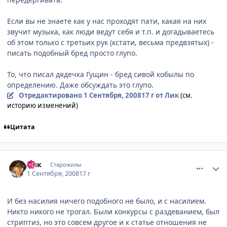
Если вы не знаете как у нас проходят пати, какая на них
звучит музыка, как люди ведут себя и т.п. и догадываетесь
об этом только с третьих рук (кстати, весьма предвзятых) -
писать подобный бред просто глупо.
То, что писал дядечка Гущин - бред сивой кобылы по
определению. Даже обсуждать это глупо.
Отредактировано
1 Сентября, 2008
17 г
от Лик
(см.
историю изменений)
Цитата
comment_2144212
Статистика автора
Лик
Старожилы
1 Сентября, 2008
17 г
И без насилия ничего подобного не было, и с насилием.
Никто никого не трогал. Были конкурсы с раздеванием, был
стриптиз, но это совсем другое и к статье отношения не