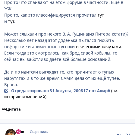
Про то что спаивают на этом форуме в частности. Ещё в
ЖЖ.
Про то, как это классифицируется прочитал
тут
и
тут
.
Может слыхали про некого В. А. Гущина(из Питера кстати)?
Несколько лет назад этот дяденька пытался гнобить
нефорские и анимешные тусовки
всяческими кляузами
.
Если тогда это смотрелось, как бред сивой кобылы, то
сейчас вы заботливо даёте всё больше оснований.
Да и по идитски выглядят те, кто причитает о тупых
нарутятах и в то же время САМИ делают их ещё тупее.
Браво.
Отредактировано
31 Августа, 2008
17 г
от АкирА
(см.
историю изменений)
Цитата
comment_2144196
Статистика автора
Лик
Старожилы