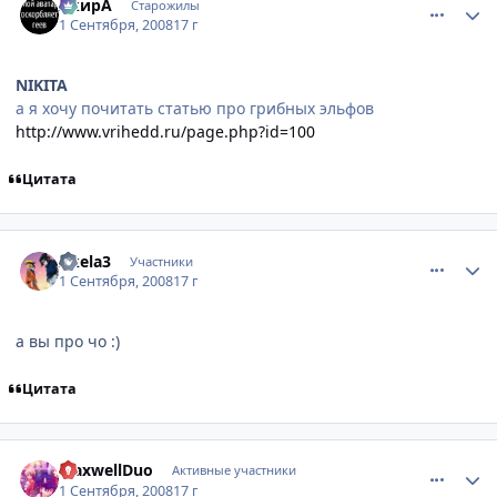
АкирА
Старожилы
1 Сентября, 2008
17 г
NIKITA
а я хочу почитать статью про грибных эльфов
http://www.vrihedd.ru/page.php?id=100
Цитата
comment_2144364
Статистика автора
Akela3
Участники
1 Сентября, 2008
17 г
а вы про чо :)
Цитата
comment_2144769
Статистика автора
MaxwellDuo
Активные участники
1 Сентября, 2008
17 г