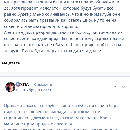
интересовала законная база и в этом плане обнадёжили
да. Хотя процент малолеток, которые будут бухать всё
равно будет(сильно сомневаюсь, что в ночном клубе они
собирались быть трезвыми как стёклышко), ну то не на
совести организаторов и то хорошо.
А вот фэндом, превращающийся в болото, частично на их
совести, хотя каждый вроде бы по честному стрижот бабки
и не за что отвечать не обязан. Чтож, продолжайте в том
же духе. Пусть бухие нарутята плодятся и далее.
Цитата
comment_2144338
Статистика автора
NIKITA
Старожилы
1 Сентября, 2008
17 г
Продажа алкоголя в клубе - вопрос клуба, но если в баре
видят, что человек не выглядит взрослым - они
спрашивают документы с указанием возраста. Как в
магазине прои продаже алкоголя
они со всех спрашивают паспорт, правда это не мешает