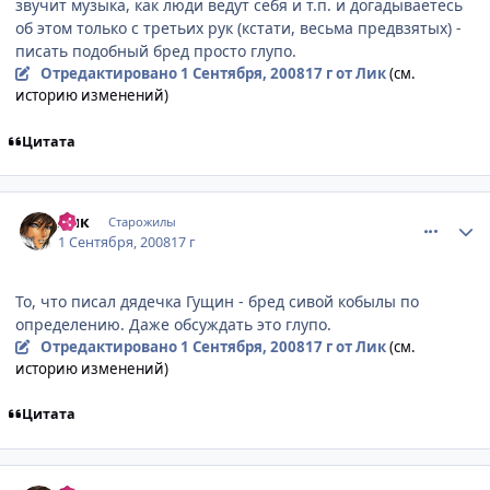
звучит музыка, как люди ведут себя и т.п. и догадываетесь
об этом только с третьих рук (кстати, весьма предвзятых) -
писать подобный бред просто глупо.
Отредактировано
1 Сентября, 2008
17 г
от Лик
(см.
историю изменений)
Цитата
comment_2144213
Статистика автора
Лик
Старожилы
1 Сентября, 2008
17 г
То, что писал дядечка Гущин - бред сивой кобылы по
определению. Даже обсуждать это глупо.
Отредактировано
1 Сентября, 2008
17 г
от Лик
(см.
историю изменений)
Цитата
comment_2144214
Статистика автора