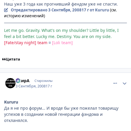
Наш уже 3 года как прогнивший фендом уже не спасти.
Отредактировано
3 Сентября, 2008
17 г
от Kururu
(см.
историю изменений)
Let me go. Gravity. What's on my shoulder? Little by little, I
feel a bit better. Lucky me. Destiny. You are on my side.
[Fate/stay night] team
¤
[Loli team]
Цитата
comment_2146128
Статистика автора
АкирА
Старожилы
3 Сентября, 2008
17 г
Kururu
Да я не про форум... И вроде бы уже пожелал товарищу
успехов в создании новой генерации фэндома и
откланялся.