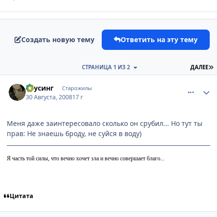
Создать новую тему
Ответить на эту тему
П
СТРАНИЦА 1 ИЗ 2
ДАЛЕЕ
comment_2142976
Статистика автора
Каусинг
Старожилы
30 Августа, 2008
17 г
Меня даже заинтересовало сколько он срубил... Но тут ты
прав: Не знаешь броду, не суйся в воду)
Я часть той силы, что вечно хочет зла и вечно совершает благо...
Цитата