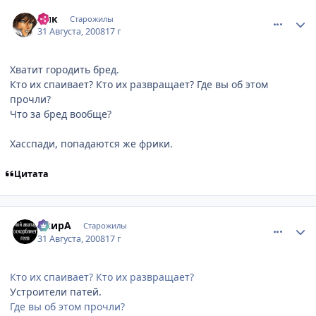
comment_2143999
Статистика автора
Лик
Старожилы
31 Августа, 2008
17 г
Хватит городить бред.
Кто их спаивает? Кто их развращает? Где вы об этом
прочли?
Что за бред вообще?
Хасспади, попадаются же фрики.
Цитата
comment_2144048
Статистика автора
АкирА
Старожилы
31 Августа, 2008
17 г
Кто их спаивает? Кто их развращает?
Устроители патей.
Где вы об этом прочли?