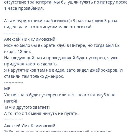
отсутствие транспорта ,мы бы ушли гулять по питеру после
1 часа прозябания.
А там нурутятники колбасились)) 3 раза заходил 3 раза
видел- да и это к минусам мало относится!
-------------
Алексей Лик Климовский
Можно было бы выбрать клуб в Питере, но тогда был бы
вход с 18 лет.
На следующей пати проход людей будет ускорен, я уже
придумал как это сделать.
Я нарутятников там не видел, зато видел джейрокеров. И
ставили там только джейрок.
-------------
ME
Уж не знаю будет ускорен или нет- но в этот клуб я не
нагой!
Там и другого хватает!
А то что с 18 меня ничуть не пугать.
-------------
Алексей Лик Климовский
Тебя не пугает, а я половину посетителей не получу.