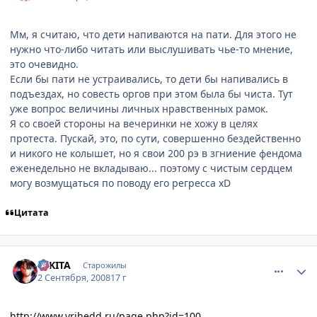
Мм, я считаю, что дети напиваются на пати. Для этого не
нужно что-либо читать или выслушивать чье-то мнение,
это очевидно.
Если бы пати не устраивались, то дети бы напивались в
подъездах, но совесть оргов при этом была бы чиста. Тут
уже вопрос величины личных нравственных рамок.
Я со своей стороны на вечеринки не хожу в целях
протеста. Пускай, это, по сути, совершенно бездейственно
и никого не колышет, но я свои 200 рэ в згниение фендома
еженедельно не вкладываю... поэтому с чистым сердцем
могу возмущаться по поводу его регресса xD
Цитата
comment_2145182
Статистика автора
NIKITA
Старожилы
2 Сентября, 2008
17 г
http://www.vrihedd.ru/page.php?id=100