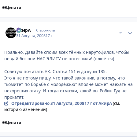
Цитата
comment_2143673
Статистика автора
АкирА
Старожилы
31 Августа, 2008
17 г
Прально. Давайте споим всех тёмных нарутофилов, чтобы
не дай бог они НАС ЭЛИТУ не потеснили! (плюётся)
Советую почитать УК. Статьи 151 и до кучи 135.
Это я не потому пишу, что такой законник, а потому, что
"комитет по борьбе с молодёжью" вполне может наехать на
нехороших отаку. И тогда отмазки, какой вы Робин Гуд не
прокатят.
Отредактировано
31 Августа, 2008
17 г
от АкирА
(см.
историю изменений)
Цитата