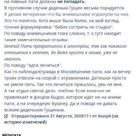
на пивные пати должны
не попадать
.
В противном случаи дяденька Гущин весьма порадуется.
Я делаю вечеринки что бы анимешники отдохнули на них.
Это то понятно. Хотя выше была более, на мой взгляд,
точная формулировка: "бабло состричь не стыдно".
По поводу анимешников тоже сложно, т. к гугл находит
такие замечательные отзывы:
Хентай Пати превратилось в алкотреш, так как никакого
отношения к хентаю, да даже просто к аниме, уже не
имелось
По поводу "идти лечиться".
Как то наблюдал(правда в Москве)аниме пати, как за вечер
троих отвезли на скорой с отравлением. Детишки просто
не умели пить. Так что лечиться пришлось, увы не мне.
А так отдых-святое дело. :mellow: Если конечно не
привлекает в фэндом быдло, которое идёт не на аниме
пати, а на очередную буханку. Да и повода не давать
всяким дяденькам Гущиным.
Отредактировано
31 Августа, 2008
17 г
от АкирА
(см.
историю изменений)
Цитата