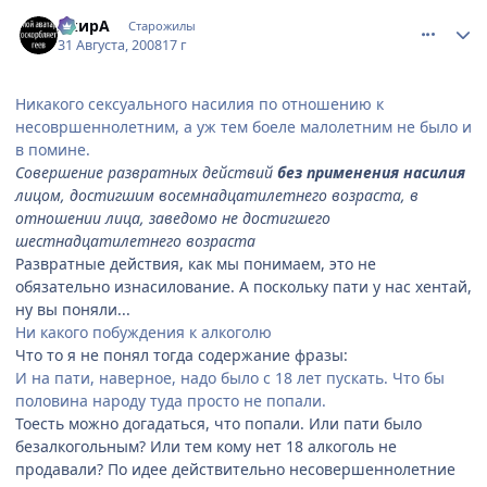
comment_2144206
Статистика автора
АкирА
Старожилы
31 Августа, 2008
17 г
Никакого сексуального насилия по отношению к
несовршеннолетним, а уж тем боеле малолетним не было и
в помине.
Совершение развратных действий
без применения насилия
лицом, достигшим восемнадцатилетнего возраста, в
отношении лица, заведомо не достигшего
шестнадцатилетнего возраста
Развратные действия, как мы понимаем, это не
обязательно изнасилование. А поскольку пати у нас хентай,
ну вы поняли...
Ни какого побуждения к алкоголю
Что то я не понял тогда содержание фразы:
И на пати, наверное, надо было с 18 лет пускать. Что бы
половина народу туда просто не попали.
Тоесть можно догадаться, что попали. Или пати было
безалкогольным? Или тем кому нет 18 алкоголь не
продавали? По идее действительно несовершеннолетние