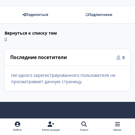
Поделиться
Подписчики
Вернуться к списку тем
Последние посетители
0
Ни одного зарегистрированного пользователя не
просматривает данную страницу.
Светлый режим
Темный режим
Как в системе
v
k
Войти
Регистрация
Поиск
Меню
Язык
Политика конфиденциальности