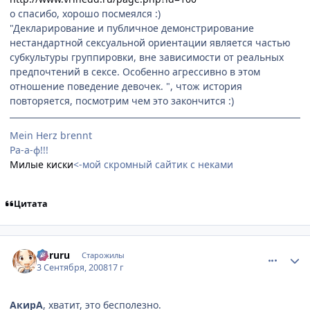
о спасибо, хорошо посмеялся :)
"Декларирование и публичное демонстрирование
нестандартной сексуальной ориентации является частью
субкультуры группировки, вне зависимости от реальных
предпочтений в сексе. Особенно агрессивно в этом
отношение поведение девочек. ", чтож история
повторяется, посмотрим чем это закончится :)
Mein Herz brennt
Ра-а-ф!!!
Милые киски
<-мой скромный сайтик с неками
Цитата
comment_2146044
Статистика автора
Kururu
Старожилы
3 Сентября, 2008
17 г
АкирА
, хватит, это бесполезно.