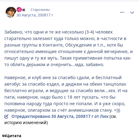
comment_2143021
Статистика автора
Лик
Старожилы
30 Августа, 2008
17 г
Забавно, что одни и те же несколько (3-4) человек
старательно залезают куда только можно, в частности в
разные группы в Контанте, Обсуждения и т.п., хотя бы
относительно имеющие отношение к данной вечеринке, и
пишут одну и ту же муть. Такая примитивная попытка как-
то облить дерьмом и очернить...мда, забавно.
Наверное, и клуб мне за спасибо сдали, и бесплатный
автобус за спасибо ездил, и диджеи на обеих танцполах
бесплатно играли, и ведущие за спасибо вели...хех. И на
пати, наверное, надо было с 18 лет пускать. что бы
половина народу туда просто не попали. И я уже скоро,
наверное, олигархом за счёт анимешников стану. =)))
Отредактировано
30 Августа, 2008
17 г
от Лик
(см.
историю изменений)
Цитата