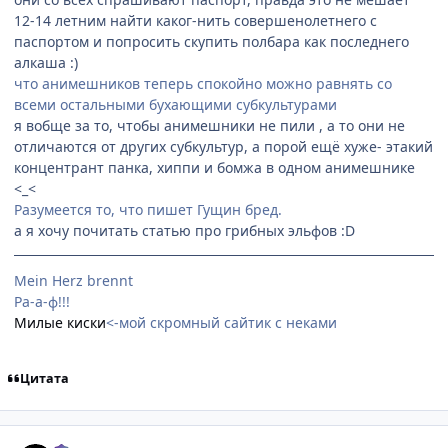
12-14 летним найти каког-нить совершенолетнего с
паспортом и попросить скупить полбара как последнего
алкаша :)
что анимешников теперь спокойно можно равнять со
всеми остальными бухающими субкультурами
я вобще за то, чтобы анимешники не пили , а то они не
отличаются от других субкультур, а порой ещё хуже- этакий
концентрант панка, хиппи и бомжа в одном анимешнике
<_<
Разумеется то, что пишет Гущин бред.
а я хочу почитать статью про грибных эльфов :D
Mein Herz brennt
Ра-а-ф!!!
Милые киски
<-мой скромный сайтик с неками
Цитата
comment_2144362
Статистика автора