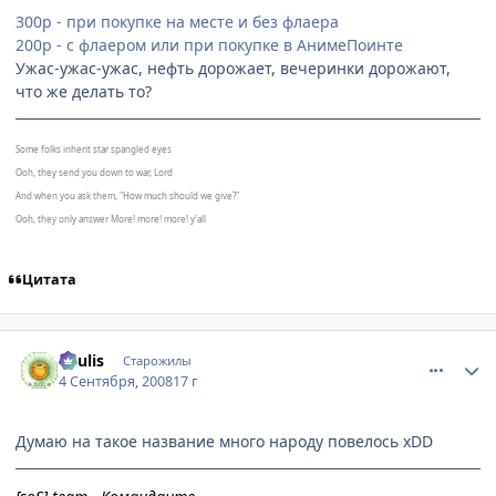
300р - при покупке на месте и без флаера
200р - с флаером или при покупке в АнимеПоинте
Ужас-ужас-ужас, нефть дорожает, вечеринки дорожают,
что же делать то?
Some folks inherit star spangled eyes
Ooh, they send you down to war, Lord
And when you ask them, "How much should we give?"
Ooh, they only answer More! more! more! y'all
Цитата
comment_2146524
Статистика автора
Soulis
Старожилы
4 Сентября, 2008
17 г
Думаю на такое название много народу повелось хDD