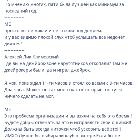
По мнению многих, пати была лучшей как минимум за
последний год.
-------------
ME
просто вы не мокли и не стояли под дождем.
и у вас видимо плохой слух чтоб услышать все недочёт
диджея!
-------------
Алексей Лик Климовский
Где вы на дежйрок-зоне нарутятников откопали? Там же
джейрокеры были, да и играл джейрок.
Я мок, пока ждал 11-ти часов и стоял со всеми с 9-ти часов.
Два часа. Может не так много как некоторые, но тут я
ничего сделать не мог.
-------------
ME
Это проблема организации и вы взяли на себя это бремя!!
Будьте добры отвечать за это и исправлять свои ошибки!!
Должны быть всегда ниточки чтоб ускорить всё это!!!
ИМХО,Лучше бы выбирали клуб в питере.Если бы не