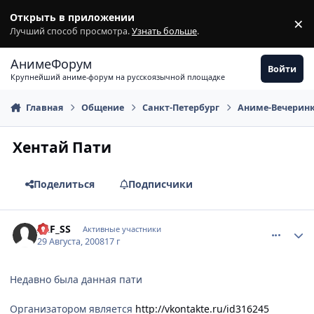
Перейти к содержимому
Открыть в приложении
×
З
Лучший способ просмотра.
Узнать больше
.
АнимеФорум
Войти
Крупнейший аниме-форум на русскоязычной площадке
Главная
Общение
Санкт-Петербург
Аниме-Вечерин
Хентай Пати
Поделиться
Подписчики
comment_2142669
Статистика автора
ALF_SS
Активные участники
29 Августа, 2008
17 г
Недавно была данная пати
Организатором является
http://vkontakte.ru/id316245