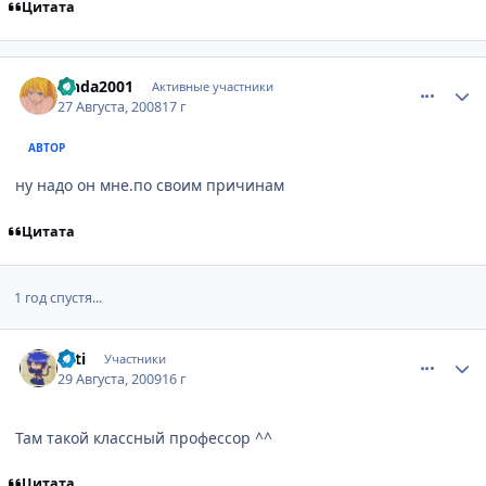
Цитата
comment_2141173
Статистика автора
Linda2001
Активные участники
27 Августа, 2008
17 г
АВТОР
ну надо он мне.по своим причинам
Цитата
1 год спустя...
comment_2322896
Статистика автора
Tuti
Участники
29 Августа, 2009
16 г
Там такой классный профессор ^^
Цитата