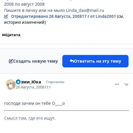
2008 по август 2008
Пишите в личку или на мыло Linda_dao@mail.ru
Отредактировано
26 Августа, 2008
17 г
от Linda2001
(см.
историю изменений)
Цитата
Создать новую тему
Ответить на эту тему
comment_2141030
Статистика автора
Соэми_Юка
Старожилы
26 Августа, 2008
17 г
господи зачем он тебе О____о
Смысл там, где его ищут.