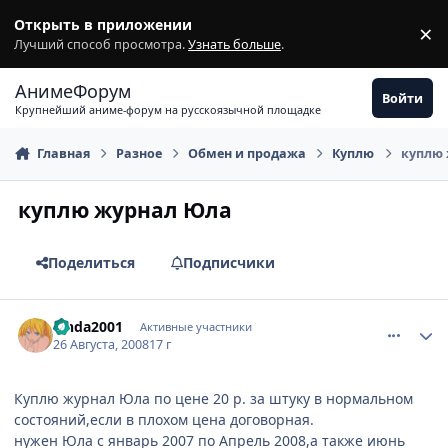
Перейти к содержимому
Открыть в приложении
×
З
Лучший способ просмотра.
Узнать больше
.
АнимеФорум
Войти
Крупнейший аниме-форум на русскоязычной площадке
Главная
Разное
Обмен и продажа
Куплю
куплю
куплю журнал Юла
Поделиться
Подписчики
comment_2140949
Статистика автора
Linda2001
Активные участники
26 Августа, 2008
17 г
Куплю журнал Юла по цене 20 р. за штуку в нормальном
состояний,если в плохом цена договорная.
нужен Юла c январь 2007 по Апрель 2008,а также июнь