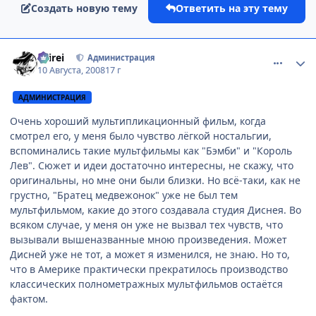
Создать новую тему
Ответить на эту тему
comment_2131547
Статистика автора
Seirei
Администрация
10 Августа, 2008
17 г
АДМИНИСТРАЦИЯ
Очень хороший мультипликационный фильм, когда
смотрел его, у меня было чувство лёгкой ностальгии,
вспоминались такие мультфильмы как "Бэмби" и "Король
Лев". Сюжет и идеи достаточно интересны, не скажу, что
оригинальны, но мне они были близки. Но всё-таки, как не
грустно, "Братец медвежонок" уже не был тем
мультфильмом, какие до этого создавала студия Диснея. Во
всяком случае, у меня он уже не вызвал тех чувств, что
вызывали вышеназванные мною произведения. Может
Дисней уже не тот, а может я изменился, не знаю. Но то,
что в Америке практически прекратилось производство
классических полнометражных мультфильмов остаётся
фактом.