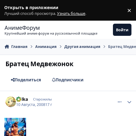
Перейти к содержимому
Открыть в приложении
×
З
Лучший способ просмотра.
Узнать больше
.
АнимеФорум
Войти
Крупнейший аниме-форум на русскоязычной площадке
Главная
Анимация
Другая анимация
Братец Медв
Братец Медвежонок
Поделиться
Подписчики
comment_2131486
Статистика автора
Polka
Старожилы
10 Августа, 2008
17 г