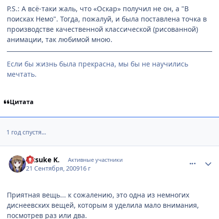
P.S.: А всё-таки жаль, что «Оскар» получил не он, а "В
поисках Немо". Тогда, пожалуй, и была поставлена точка в
производстве качественной классической (рисованной)
анимации, так любимой мною.
Если бы жизнь была прекрасна, мы бы не научились
мечтать.
Цитата
1 год спустя...
comment_2338585
Статистика автора
Kitsuke K.
Активные участники
21 Сентября, 2009
16 г
Приятная вещь... к сожалению, это одна из немногих
диснеевских вещей, которым я уделила мало внимания,
посмотрев раз или два.