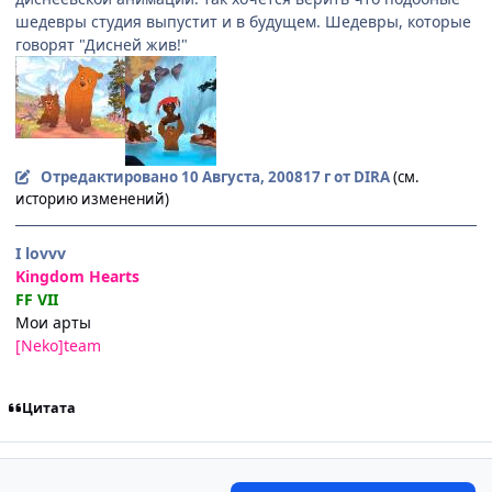
шедевры студия выпустит и в будущем. Шедевры, которые
говорят "Дисней жив!"
Отредактировано
10 Августа, 2008
17 г
от DIRA
(см.
историю изменений)
I lovvv
Kingdom Hearts
FF VII
Мои арты
[Neko]team
Цитата