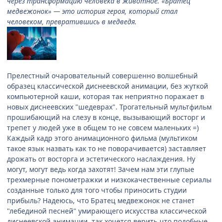
через трансформацию человека в животное. «Братец
медвежонок» — это история героя, который стал
человеком, превратившись в медведя.
Прелестный очаровательный совершенно волшебный
образец классической диснеевской анимации, без жуткой
компьютерной каши, которая так неприятно поражает в
новых диснеевских "шедеврах". Трогательный мультфильм
прошибающий на слезу в конце, вызывающий восторг и
трепет у людей уже в общем то не совсем маленьких =)
Каждый кадр этого анимационного фильма (мультиком
такое язык назвать как то не поворачивается) заставляет
дрожать от восторга и эстетического наслаждения. Ну
могут, могут ведь когда захотят! Зачем нам эти глупые
трехмерные понометражки и низкокачественные сериалы
созданные только для того чтобы приносить студии
прибыль? Надеюсь, что Братец медвежонок не станет
"лебединой песней" умирающего искусства классической
диснеевской анимации. так хочется верить что подобные