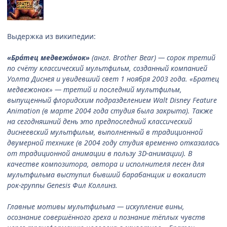
Выдержка из википедии:
«Бра́тец медвежо́нок»
(англ. Brother Bear) — сорок третий
по счёту классический мультфильм, созданный компанией
Уолта Диснея и увидевший свет 1 ноября 2003 года. «Братец
медвежонок» — третий и последний мультфильм,
выпущенный флоридским подразделением Walt Disney Feature
Animation (в марте 2004 года студия была закрыта). Также
на сегодняшний день это предпоследний классический
диснеевский мультфильм, выполненный в традиционной
двумерной технике (в 2004 году студия временно отказалась
от традиционной анимации в пользу 3D-анимации). В
качестве композитора, автора и исполнителя песен для
мультфильма выступил бывший барабанщик и вокалист
рок-группы Genesis Фил Коллинз.
Главные мотивы мультфильма — искупление вины,
осознание совершённого греха и познание тёплых чувств