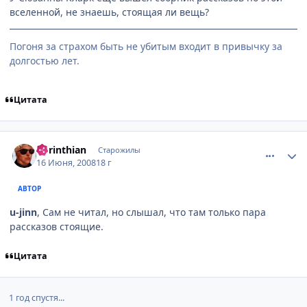
вселенной, не знаешь, стоящая ли вещь?
Погоня за страхом быть не убитым входит в привычку за
долгостью лет.
Цитата
comment_2094422
Статистика автора
Corinthian
Старожилы
16 Июня, 2008
18 г
АВТОР
u-jinn
, Сам не читал, но слышал, что там только пара
рассказов стоящие.
Цитата
1 год спустя...