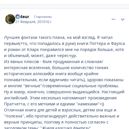
comment_2418173
Статистика автора
Ardeur
Старожилы
21 Февраля, 2010
16 г
Лучшее фэнтази такого плана, на мой взгляд. Я читал
первые(+то, что попадалось в руки) книги Поттера и Фаулса
и роман от Кларк понравился мне на порядок больше, хотя
и объемный, может, даже чересчур.
Из явных плюсов - боле продуманная и сложная/
интересная вселенная, большое количество тонких
исторических аллюзий(и книга вообще крайне
познавательная, если вдумчиво читать), здорово показаны
и многие "вечные"/современные социальные проблемы.
Ну и юмор, конечно, совершенно выдающийся. Настоящий
английский. Этим несколько напоминает произведения
Пратчетта, с его меткими и едкими "намеками"=))
Отличная книга для детей и взрослых, детям она еще и
"полезна", ибо пропагандирует действительно важные и
верные принципы, поэтому я полностью согласен с
заголовком темы: "
Живая классика фэнтези
".