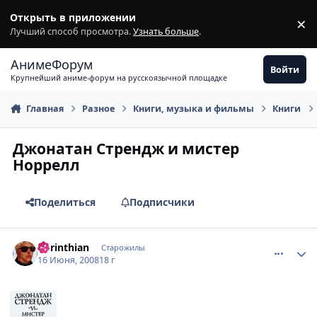
Перейти к содержимому
Открыть в приложении
×
З
Лучший способ просмотра.
Узнать больше
.
АнимеФорум
Войти
Крупнейший аниме-форум на русскоязычной площадке
Главная
Разное
Книги, музыка и фильмы
Книги
Джонатан Стрендж и мистер
Норрелл
Поделиться
Подписчики
comment_2094253
Статистика автора
Corinthian
Старожилы
16 Июня, 2008
18 г