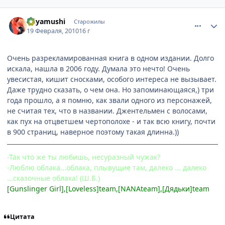
comment_2417167
Статистика автора
miyamushi
Старожилы
19 Февраля, 2010
16 г
Очень разрекламированная книга в одном издании. Долго
искала, нашла в 2006 году. Думала это нечто! Очень
увесистая, кишит сносками, особого интереса не вызывает.
Даже трудно сказать, о чем она. Но запоминающаяся,) три
года прошло, а я помню, как звали одного из персонажей,
не считая тех, что в названии. Джентельмен с волосами,
как пух на отцветшем чертополохе - и так всю книгу, почти
в 900 страниц, наверное поэтому такая длинна.))
-Так что же ты любишь, несуразный чужак?
-Люблю облака...облака, плывущие там, далеко ... далеко
...сказочные облака! (Ш.Б.)
[Gunslinger Girl],[Loveless]team,[NANAteam],[Дядьки]team
Цитата