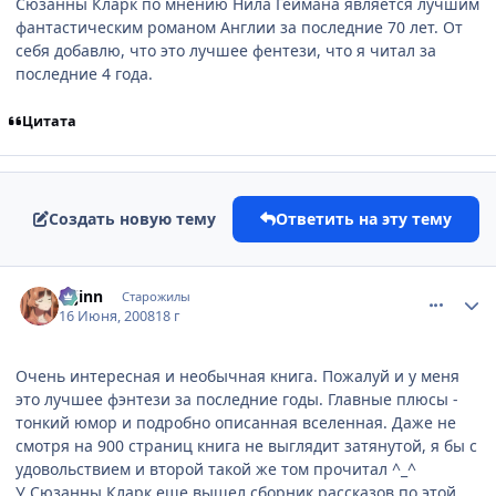
Сюзанны Кларк по мнению Нила Геймана является лучшим
фантастическим романом Англии за последние 70 лет. От
себя добавлю, что это лучшее фентези, что я читал за
последние 4 года.
Цитата
Создать новую тему
Ответить на эту тему
comment_2094399
Статистика автора
u-jinn
Старожилы
16 Июня, 2008
18 г
Очень интересная и необычная книга. Пожалуй и у меня
это лучшее фэнтези за последние годы. Главные плюсы -
тонкий юмор и подробно описанная вселенная. Даже не
смотря на 900 страниц книга не выглядит затянутой, я бы с
удовольствием и второй такой же том прочитал ^_^
У Сюзанны Кларк еще вышел сборник рассказов по этой