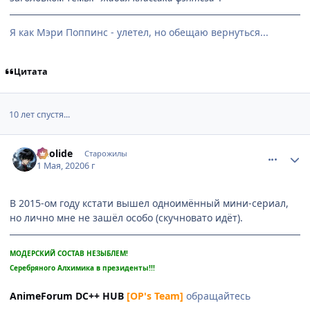
Я как Мэри Поппинс - улетел, но обещаю вернуться...
Цитата
10 лет спустя...
comment_3140276
Статистика автора
Aeolide
Старожилы
1 Мая, 2020
6 г
В 2015-ом году кстати вышел одноимённый мини-сериал,
но лично мне не зашёл особо (скучновато идёт).
МОДЕРСКИЙ СОСТАВ НЕЗЫБЛЕМ!
Серебряного Алхимика в президенты!!!
AnimeForum DC++ HUB
[OP's Team]
обращайтесь