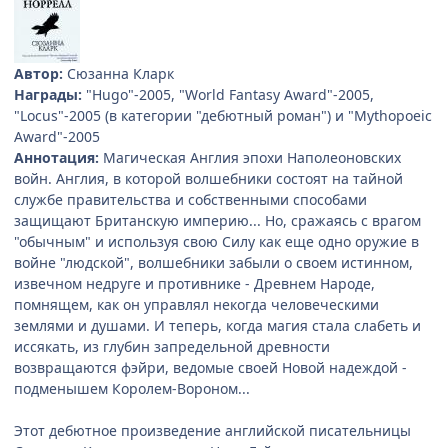
Автор:
Сюзанна Кларк
Награды:
"Hugo"-2005, "World Fantasy Award"-2005,
"Locus"-2005 (в категории "дебютный роман") и "Mythopoeic
Award"-2005
Аннотация:
Магическая Англия эпохи Наполеоновских
войн. Англия, в которой волшебники состоят на тайной
службе правительства и собственными способами
защищают Британскую империю... Но, сражаясь с врагом
"обычным" и используя свою Силу как еще одно оружие в
войне "людской", волшебники забыли о своем истинном,
извечном недруге и противнике - Древнем Народе,
помнящем, как он управлял некогда человеческими
землями и душами. И теперь, когда магия стала слабеть и
иссякать, из глубин запредельной древности
возвращаются фэйри, ведомые своей Новой надеждой -
подменышем Королем-Вороном...
Этот дебютное произведение английской писательницы