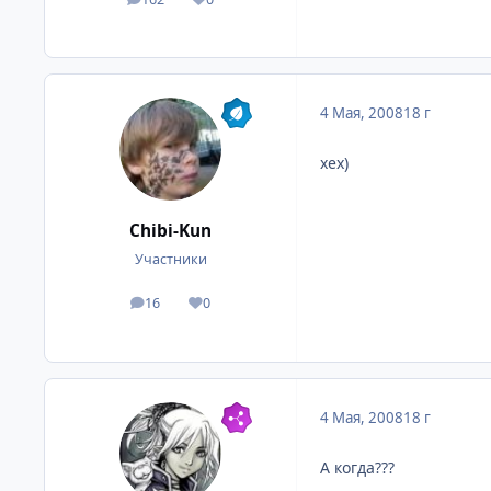
посты
Репутация
4 Мая, 2008
18 г
хех)
Chibi-Kun
Участники
16
0
посты
Репутация
4 Мая, 2008
18 г
А когда???