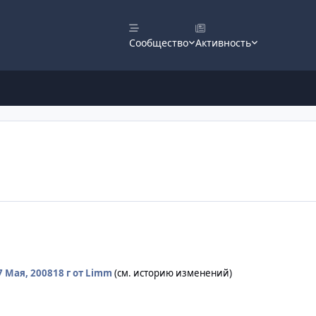
Сообщество
Активность
7 Мая, 2008
18 г
от Limm
(см. историю изменений)