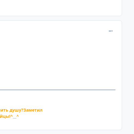
comment_205
лить душу?Заметил
йцы!^__^