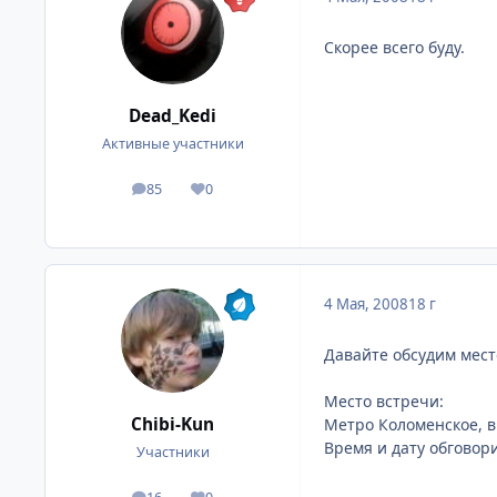
Скорее всего буду.
Dead_Kedi
Активные участники
85
0
посты
Репутация
4 Мая, 2008
18 г
Давайте обсудим место
Место встречи:
Chibi-Kun
Метро Коломенское, в 
Время и дату обговори
Участники