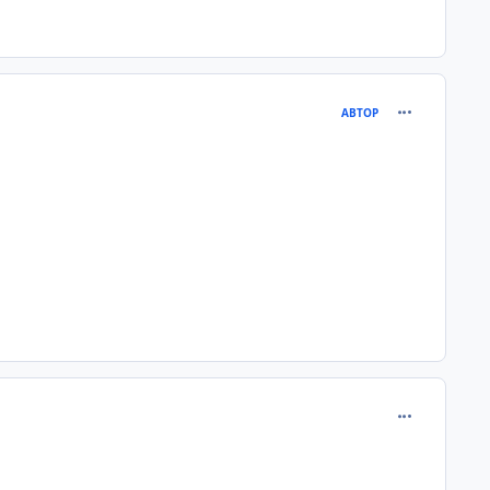
comment_205
АВТОР
comment_205