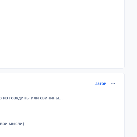
comment_205
АВТОР
ю из говядины или свинины...
свои мысли)