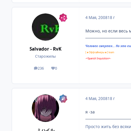
4 Мая, 2008
18 г
Можно, но если весь м
Человек смертен... Но это ещ
Salvador - RvK
[ ♣ Оффлайнеры ♣ ] team
Старожилы
-=Spanish Inquisition=-
236
0
посты
Репутация
4 Мая, 2008
18 г
я -за
Просто жить без всяки
ミハイル