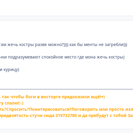
там жечь костры разве можно?)))) как бы менты не загребли)))
ки подразумевают спокойное место где мона жечь костры)
и курицу)
так чтобы боги в восторге предложили ещё!=)
у спалю!:-)
ать?Спросить?Поинтересоваться?Поговорить или просто из
редвзятость-стучи сюда 319732780 и да пребудут с тобой За