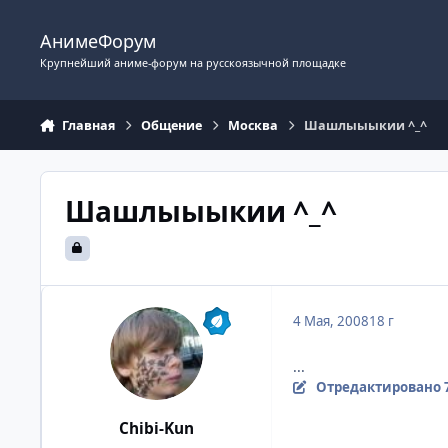
Перейти к содержимому
АнимеФорум
Крупнейший аниме-форум на русскоязычной площадке
Главная
Общение
Москва
Шашлыыыкии ^_^
Шашлыыыкии ^_^
4 Мая, 2008
18 г
...
Отредактировано
Chibi-Kun