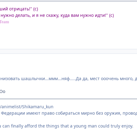
ший отрицать!" (с)
нужно делать, и я не скажу, куда вам нужно идти!" (с)
]Team
низовать шашлычки...ммм...няф.....Да да, мест ооочень много, 
 Оо
t/animelist/Shikamaru_kun
 Федерации имеют право собираться мирно без оружия, провод
can finally afford the things that a young man could truly enjoy.