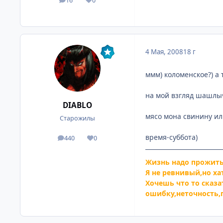
16
0
посты
Репутация
4 Мая, 2008
18 г
ммм) коломенское?) а 
на мой взгляд шашлыч
DIABLO
мясо мона свинину ил
Старожилы
время-суббота)
440
0
посты
Репутация
Жизнь надо прожить 
Я не ревнивый,но хат
Хочешь что то сказ
ошибку,неточность,п