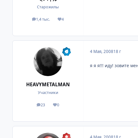
Старожилы
1,4 тыс.
4
посты
Репутация
4 Мая, 2008
18 г
я я я!!! иду! зовите мен
HEAVYMETALMAN
Участники
23
0
посты
Репутация
4 Мая, 2008
18 г