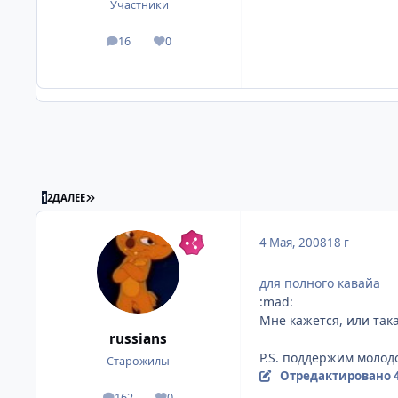
Участники
16
0
посты
Репутация
ПОСЛЕДНЯЯ СТРАНИЦА
1
2
ДАЛЕЕ
4 Мая, 2008
18 г
для полного кавайа
:mad:
Мне кажется, или така
russians
P.S. поддержим молодо
Старожилы
Отредактировано
162
0