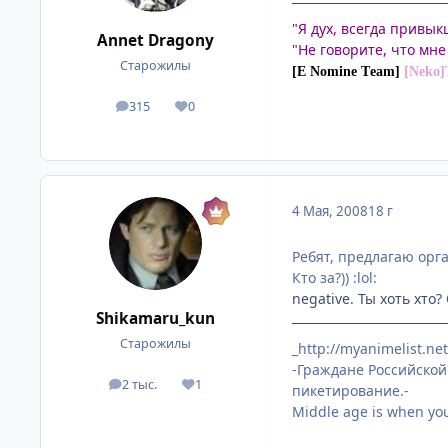
"Я дух, всегда привык
Annet Dragony
"Не говорите, что мне 
Старожилы
[E Nomine Тeam]
[Neko
315
0
посты
Репутация
4 Мая, 2008
18 г
Ребят, предлагаю орга
Кто за?)) :lol:
negative. Ты хоть хто?
Shikamaru_kun
Старожилы
_http://myanimelist.ne
-Граждане Российской
2 тыс.
1
посты
Репутация
пикетирование.-
Middle age is when you 