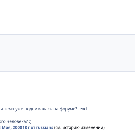
я тема уже поднималась на форуме? :excl:
го человека? :)
4 Мая, 2008
18 г
от russians
(см. историю изменений)