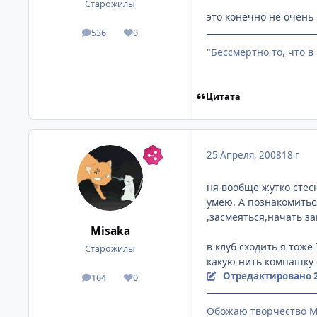
Старожилы
это конечно не очень 
536
0
посты
Репутация
"Бессмертно то, что в
Цитата
25 Апреля, 2008
18 г
ня вообще жутко стесн
умею. А познакомиться
,засмеяться,начать за
Misaka
в клуб сходить я тоже
Старожилы
какую нить компашку 
Отредактировано
164
0
посты
Репутация
Обожаю творчество М