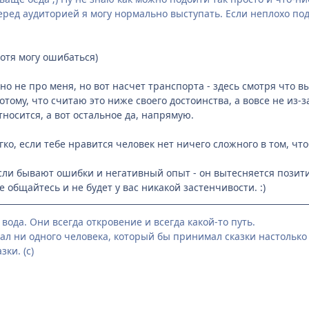
еред аудиторией я могу нормально выступать. Если неплохо подг
хотя могу ошибаться)
о не про меня, но вот насчет транспорта - здесь смотря что вы
отому, что считаю это ниже своего достоинства, а вовсе не из-
носится, а вот остальное да, напрямую.
ко, если тебе нравится человек нет ничего сложного в том, что
если бывают ошибки и негативный опыт - он вытесняется пози
е общайтесь и не будет у вас никакой застенчивости. :)
вода. Они всегда откровение и всегда какой-то путь.
л ни одного человека, который бы принимал сказки настолько в
ки. (с)