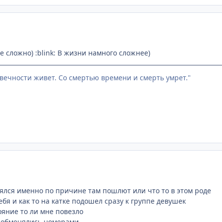
 не сложно) :blink: В жизни намного сложнее)
 вечности живет. Со смертью времени и смерть умрет."
ялся именно по причине там пошлют или что то в этом роде
бя и как то на катке подошел сразу к группе девушек
ояние то ли мне повезло
 обменялись номерами