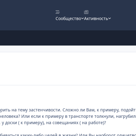
Сообщество
Активность
орить на тему застенчивости. Сложно ли Вам, к примеру, подойт
человека? Или если к примеру в транспорте толкнули, нагрубили
 у доски ( к примеру), на совещаниях ( на работе)?
биваться каких-либо целей в жизни? Или Вы наоборот олицетво