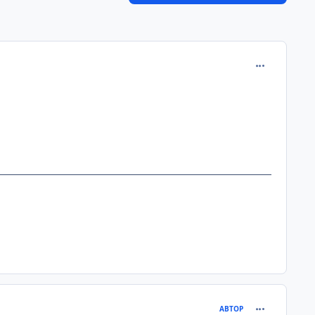
comment_205
comment_205
АВТОР