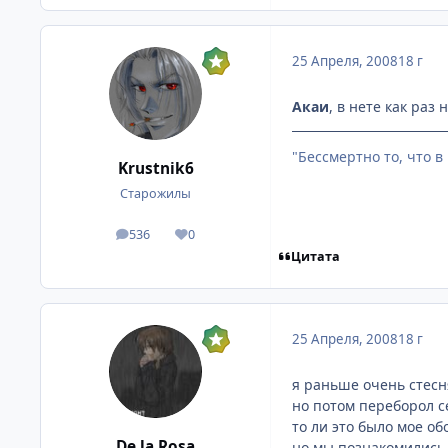
25 Апреля, 2008
18 г
Акаи
, в нете как раз
"Бессмертно то, что в
Krustnik6
Старожилы
536
0
посты
Репутация
Цитата
25 Апреля, 2008
18 г
я раньше очень стесн
но потом переборол се
то ли это было мое об
De la Rosa
но мы познакомились