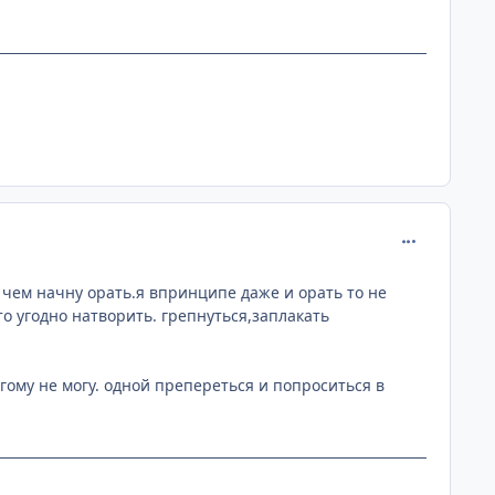
comment_205
у чем начну орать.я впринципе даже и орать то не
то угодно натворить. грепнуться,заплакать
угому не могу. одной препереться и попроситься в