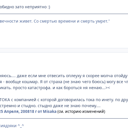
обидно зато неприятно :)
 вечности живет. Со смертью времени и смерть умрет."
яюсь.... даже если мне отвесить оплеуху я скорее молча отойд
 - вообще кошмар. Я от страха (не знаю чего боюсь) могу все ч
икать. просто катастрофа. и как бороться ня ненаю...><
 ТОКА с компанией с которой договорилась тока по инету. по др
стремно и стыдно. стыдно даже не знаю почему....
25 Апреля, 2008
18 г
от Misaka
(см. историю изменений)
иядзяки ^_^