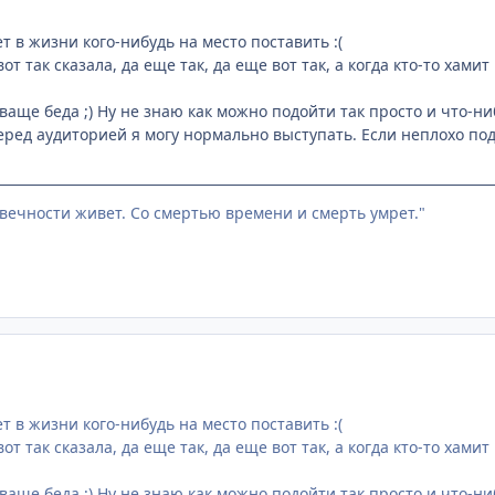
 в жизни кого-нибудь на место поставить :(
от так сказала, да еще так, да еще вот так, а когда кто-то хами
ваще беда ;) Ну не знаю как можно подойти так просто и что-н
еред аудиторией я могу нормально выступать. Если неплохо подг
 вечности живет. Со смертью времени и смерть умрет."
 в жизни кого-нибудь на место поставить :(
от так сказала, да еще так, да еще вот так, а когда кто-то хами
ваще беда ;) Ну не знаю как можно подойти так просто и что-н