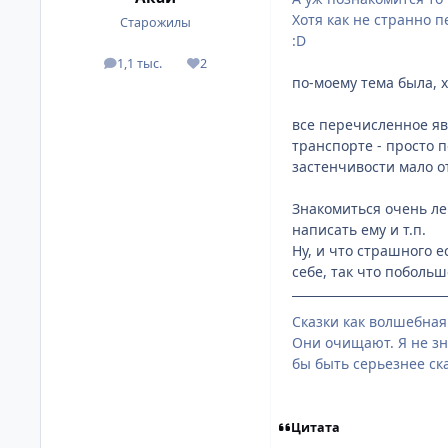
Хотя как не странно п
Старожилы
:D
1,1 тыс.
2
посты
Репутация
по-моему тема была, 
все перечисленное явн
транспорте - просто п
застенчивости мало от
Знакомиться очень лег
написать ему и т.п.
Ну, и что страшного 
себе, так что побольш
Сказки как волшебная 
Они очищают. Я не зна
бы быть серьезнее сказ
Цитата