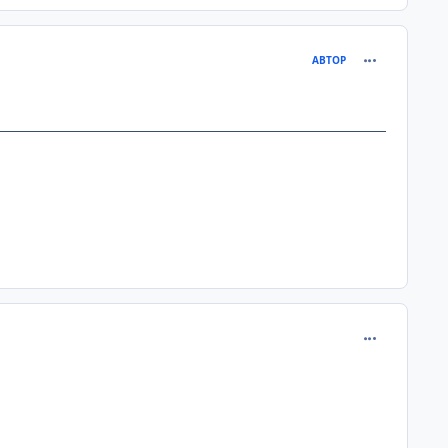
comment_205
АВТОР
comment_205