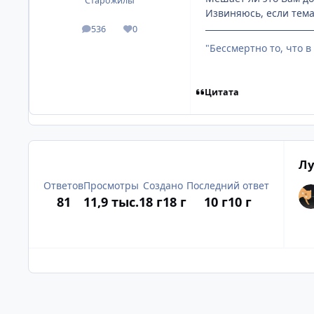
Старожилы
Извиняюсь, если тема
536
0
посты
Репутация
"Бессмертно то, что 
Цитата
Лу
Ответов
Просмотры
Создано
Последний ответ
81
11,9 тыс.
18 г
18 г
10 г
10 г