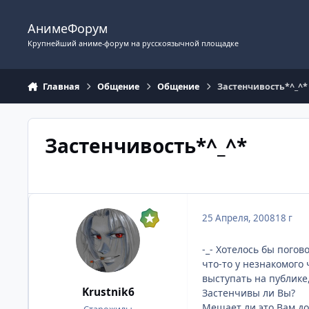
Перейти к содержимому
АнимеФорум
Крупнейший аниме-форум на русскоязычной площадке
Главная
Общение
Общение
Застенчивость*^_^*
Застенчивость*^_^*
25 Апреля, 2008
18 г
-_- Хотелось бы погов
что-то у незнакомого 
выступать на публике,
Krustnik6
Застенчивы ли Вы?
Мешает ли это Вам до