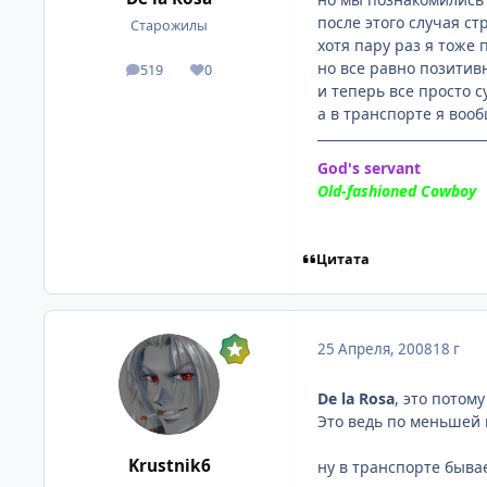
после этого случая ст
Старожилы
хотя пару раз я тоже 
но все равно позитив
519
0
посты
Репутация
и теперь все просто с
а в транспорте я воо
God's servant
Old-fashioned Cowboy
Цитата
25 Апреля, 2008
18 г
De la Rosa
, это потом
Это ведь по меньшей 
Krustnik6
ну в транспорте быва