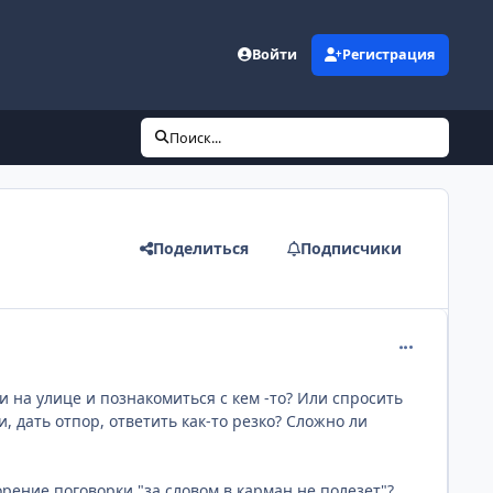
Войти
Регистрация
Поиск...
Поделиться
Подписчики
comment_205
и на улице и познакомиться с кем -то? Или спросить
, дать отпор, ответить как-то резко? Сложно ли
рение поговорки "за словом в карман не полезет"?