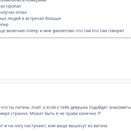
рах пропал
получал отказ
ных людей я встречал больше
упер
бще включаю плеер и мне фиолетово что там кто там говорит
у что ты патень :mad: а если к тебе девушка подойдет знакомит
мере странно. Может быть я не права конечно :P
ет и на ногу наступают, или ваще вышесут из вагона