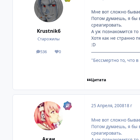
Мне вот сложно бывает
Потом думаешь, я бы в
среагировать.
Krustnik6
А уж познакомится то 
Хотя как не странно п
Старожилы
:D
536
0
посты
Репутация
"Бессмертно то, что в
Цитата
25 Апреля, 2008
18 г
Мне вот сложно бывает
Потом думаешь, я бы в
среагировать.
Акаи
А уж познакомится то 