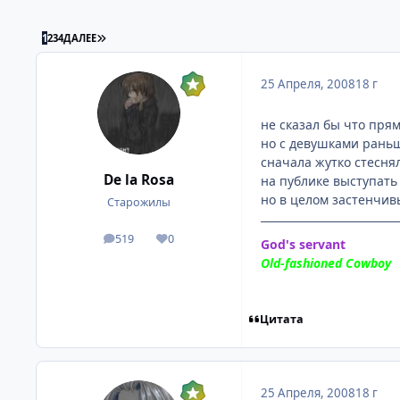
ПОСЛЕДНЯЯ СТРАНИЦА
1
2
3
4
ДАЛЕЕ
25 Апреля, 2008
18 г
не сказал бы что пря
но с девушками раньш
сначала жутко стесня
De la Rosa
на публике выступать
но в целом застенчив
Старожилы
519
0
посты
Репутация
God's servant
Old-fashioned Cowboy
Цитата
25 Апреля, 2008
18 г