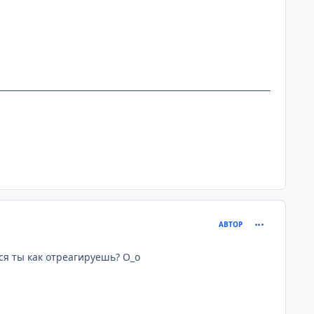
comment_205
АВТОР
ься ты как отреагируешь? О_о