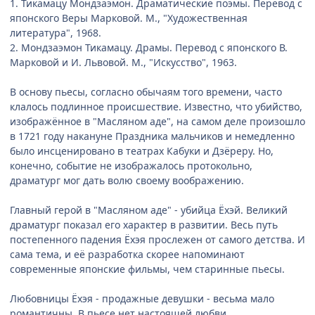
1. Тикамацу Мондзаэмон. Драматические поэмы. Перевод с
японского Веры Марковой. М., "Художественная
литература", 1968.
2. Мондзаэмон Тикамацу. Драмы. Перевод с японского В.
Марковой и И. Львовой. М., "Искусство", 1963.
В основу пьесы, согласно обычаям того времени, часто
клалось подлинное происшествие. Известно, что убийство,
изображённое в "Масляном аде", на самом деле произошло
в 1721 году накануне Праздника мальчиков и немедленно
было инсценировано в театрах Кабуки и Дзёреру. Но,
конечно, событие не изображалось протокольно,
драматург мог дать волю своему воображению.
Главный герой в "Масляном аде" - убийца Ёхэй. Великий
драматург показал его характер в развитии. Весь путь
постепенного падения Ёхэя прослежен от самого детства. И
сама тема, и её разработка скорее напоминают
современные японские фильмы, чем старинные пьесы.
Любовницы Ёхэя - продажные девушки - весьма мало
романтичны. В пьесе нет настоящей любви.