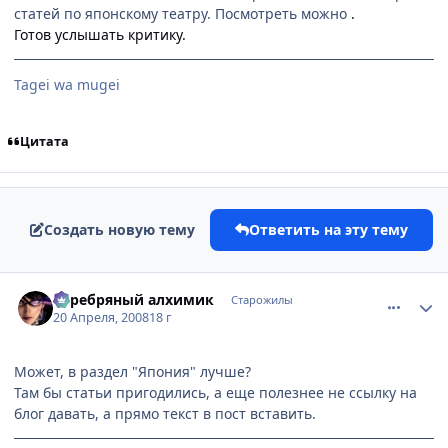
статей по японскому театру. Посмотреть можно
.
Готов услышать критику.
Tagei wa mugei
Цитата
Создать новую тему
Ответить на эту тему
comment_2046053
Статистика автора
Серебряный алхимик
Старожилы
20 Апреля, 2008
18 г
Может, в раздел "Япония" лучше?
Там бы статьи пригодились, а еще полезнее не ссылку на
блог давать, а прямо текст в пост вставить.