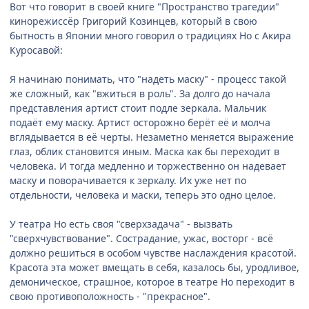
Вот что говорит в своей книге "Пространство трагедии"
кинорежиссёр Григорий Козинцев, который в свою
бытность в Японии много говорил о традициях Но с Акира
Куросавой:
Я начинаю понимать, что "надеть маску" - процесс такой
же сложный, как "вжиться в роль". За долго до начала
представления артист стоит подле зеркала. Мальчик
подаёт ему маску. Артист осторожно берёт её и молча
вглядывается в её черты. Незаметно меняется выражение
глаз, облик становится иным. Маска как бы переходит в
человека. И тогда медленно и торжественно он надевает
маску и поворачивается к зеркалу. Их уже нет по
отдельности, человека и маски, теперь это одно целое.
У театра Но есть своя "сверхзадача" - вызвать
"сверхчувствование". Сострадание, ужас, восторг - всё
должно решиться в особом чувстве наслаждения красотой.
Красота эта может вмещать в себя, казалось бы, уродливое,
демоническое, страшное, которое в театре Но переходит в
свою противоположность - "прекрасное".