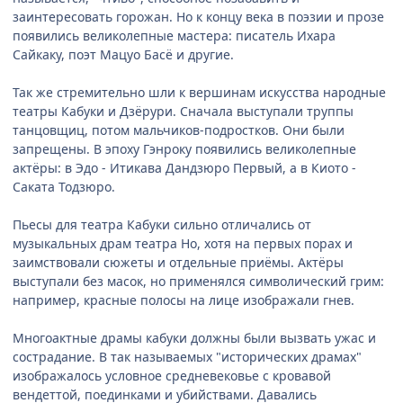
заинтересовать горожан. Но к концу века в поэзии и прозе
появились великолепные мастера: писатель Ихара
Сайкаку, поэт Мацуо Басё и другие.
Так же стремительно шли к вершинам искусства народные
театры Кабуки и Дзёрури. Сначала выступали труппы
танцовщиц, потом мальчиков-подростков. Они были
запрещены. В эпоху Гэнроку появились великолепные
актёры: в Эдо - Итикава Дандзюро Первый, а в Киото -
Саката Тодзюро.
Пьесы для театра Кабуки сильно отличались от
музыкальных драм театра Но, хотя на первых порах и
заимствовали сюжеты и отдельные приёмы. Актёры
выступали без масок, но применялся символический грим:
например, красные полосы на лице изображали гнев.
Многоактные драмы кабуки должны были вызвать ужас и
сострадание. В так называемых "исторических драмах"
изображалось условное средневековье с кровавой
вендеттой, поединками и убийствами. Давались