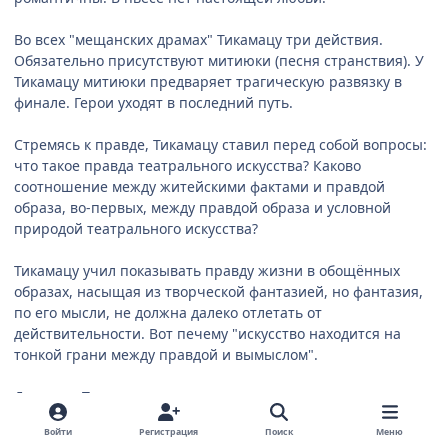
Во всех "мещанских драмах" Тикамацу три действия.
Обязательно присутствуют митиюки (песня странствия). У
Тикамацу митиюки предваряет трагическую развязку в
финале. Герои уходят в последний путь.
Стремясь к правде, Тикамацу ставил перед собой вопросы:
что такое правда театрального искусства? Каково
соотношение между житейскими фактами и правдой
образа, во-первых, между правдой образа и условной
природой театрального искусства?
Тикамацу учил показывать правду жизни в обощённых
образах, насыщая из творческой фантазией, но фантазия,
по его мысли, не должна далеко отлетать от
действительности. Вот печему "искусство находится на
тонкой грани между правдой и вымыслом".
Дзэами и Тикамацу принадлежат к плеяде великих
драматургов наряду с Калидасой и Софоклом, Кальдероном
Войти
Регистрация
Поиск
Меню
и Мольером. От встречи с ними "родится наслаждение