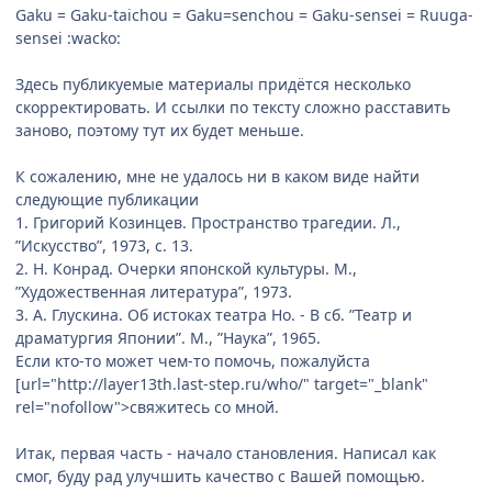
Gaku = Gaku-taichou = Gaku=senchou = Gaku-sensei = Ruuga-
sensei :wacko:
Здесь публикуемые материалы придётся несколько
скорректировать. И ссылки по тексту сложно расставить
заново, поэтому тут их будет меньше.
К сожалению, мне не удалось ни в каком виде найти
следующие публикации
1. Григорий Козинцев. Пространство трагедии. Л.,
”Искусство”, 1973, с. 13.
2. Н. Конрад. Очерки японской культуры. М.,
”Художественная литература”, 1973.
3. А. Глускина. Об истоках театра Но. - В сб. ”Театр и
драматургия Японии”. М., ”Наука”, 1965.
Если кто-то может чем-то помочь, пожалуйста
[url="http://layer13th.last-step.ru/who/" target="_blank"
rel="nofollow">свяжитесь со мной.
Итак, первая часть - начало становления. Написал как
смог, буду рад улучшить качество с Вашей помощью.