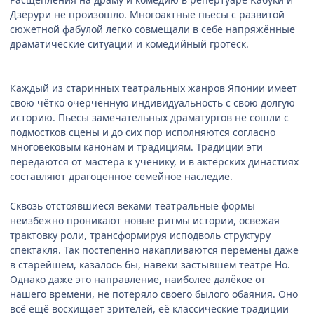
Дзёрури не произошло. Многоактные пьесы с развитой
сюжетной фабулой легко совмещали в себе напряжённые
драматические ситуации и комедийный гротеск.
Каждый из старинных театральных жанров Японии имеет
свою чётко очерченную индивидуальность с свою долгую
историю. Пьесы замечательных драматургов не сошли с
подмостков сцены и до сих пор исполняются согласно
многовековым канонам и традициям. Традиции эти
передаются от мастера к ученику, и в актёрских династиях
составляют драгоценное семейное наследие.
Сквозь отстоявшиеся веками театральные формы
неизбежно проникают новые ритмы истории, освежая
трактовку роли, трансформируя исподволь структуру
спектакля. Так постепенно накапливаются перемены даже
в старейшем, казалось бы, навеки застывшем театре Но.
Однако даже это направление, наиболее далёкое от
нашего времени, не потеряло своего былого обаяния. Оно
всё ещё восхищает зрителей, её классические традиции