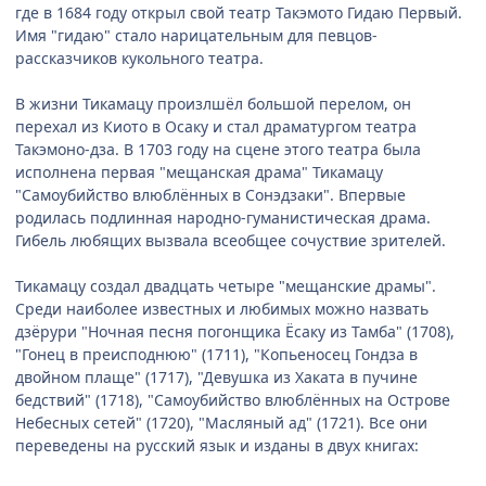
где в 1684 году открыл свой театр Такэмото Гидаю Первый.
Имя "гидаю" стало нарицательным для певцов-
рассказчиков кукольного театра.
В жизни Тикамацу произлшёл большой перелом, он
перехал из Киото в Осаку и стал драматургом театра
Такэмоно-дза. В 1703 году на сцене этого театра была
исполнена первая "мещанская драма" Тикамацу
"Самоубийство влюблённых в Сонэдзаки". Впервые
родилась подлинная народно-гуманистическая драма.
Гибель любящих вызвала всеобщее сочуствие зрителей.
Тикамацу создал двадцать четыре "мещанские драмы".
Среди наиболее известных и любимых можно назвать
дзёрури "Ночная песня погонщика Ёсаку из Тамба" (1708),
"Гонец в преисподнюю" (1711), "Копьеносец Гондза в
двойном плаще" (1717), "Девушка из Хаката в пучине
бедствий" (1718), "Самоубийство влюблённых на Острове
Небесных сетей" (1720), "Масляный ад" (1721). Все они
переведены на русский язык и изданы в двух книгах: