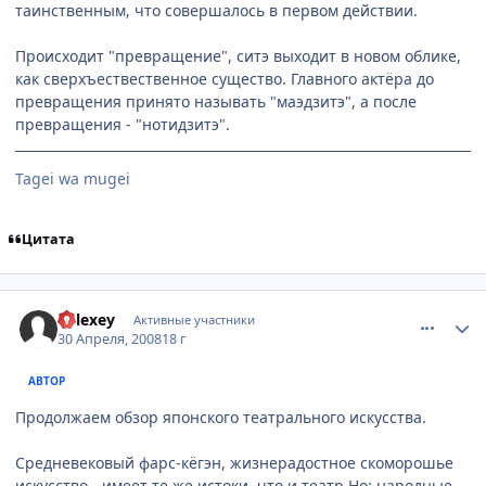
таинственным, что совершалось в первом действии.
Происходит "превращение", ситэ выходит в новом облике,
как сверхъествественное существо. Главного актёра до
превращения принято называть "маэдзитэ", а после
превращения - "нотидзитэ".
Tagei wa mugei
Цитата
comment_2054948
Статистика автора
Relexey
Активные участники
30 Апреля, 2008
18 г
АВТОР
Продолжаем обзор японского театрального искусства.
Средневековый фарс-кёгэн, жизнерадостное скоморошье
искусство - имеет те же истоки, что и театр Но: народные