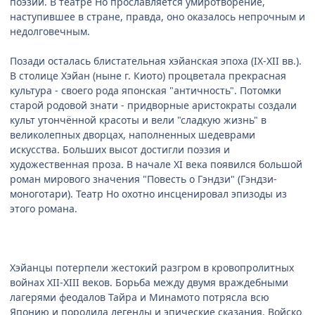
поэзии. В театре Но прославляется умиротворение,
наступившее в стране, правда, оно оказалось непрочным и
недолговечным.
Позади осталась блистательная хэйанская эпоха (IX-XII вв.).
В столице Хэйан (ныне г. Киото) процветала прекрасная
культура - своего рода японская "античность". Потомки
старой родовой знати - придворные аристократы создали
культ утончённой красоты и вели "сладкую жизнь" в
великолепных дворцах, наполненных шедеврами
искусства. Больших высот достигли поэзия и
художественная проза. В начале XI века появился большой
роман мирового значения "Повесть о Гэндзи" (Гэндзи-
моноготари). Театр Но охотно инсценировал эпизоды из
этого романа.
Хэйанцы потерпели жестокий разгром в кровопролитных
войнах XII-XIII веков. Борьба между двумя враждебными
лагерями феодалов Тайра и Минамото потрясла всю
Японию и породила легенды и эпические сказания. Войско