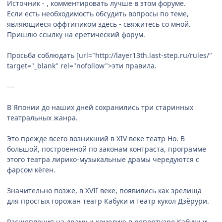
Источник -
, комментировать лучше в этом форуме.
Если есть необходимость обсудить вопросы по теме,
являющиеся оффтипиком здесь - свяжитесь со мной.
Пришлю ссылку на еретический форум.
Просьба соблюдать [url="http://layer13th.last-step.ru/rules/"
target="_blank" rel="nofollow">эти правила.
---
В Японии до наших дней сохранились три старинных
театральных жанра.
Это прежде всего возникший в XIV веке театр Но. В
большой, построенной по законам контраста, программе
этого театра лирико-музыкальные драмы чередуются с
фарсом кёген.
Значительно позже, в XVII веке, появились как зрелища
для простых горожан театр Кабуки и театр кукол Дзёрури.
Расщепления на драму и комедию в репертуаре Кабуки и