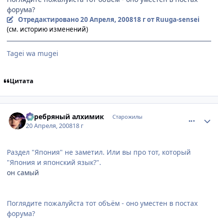
форума?
Отредактировано
20 Апреля, 2008
18 г
от Ruuga-sensei
(см. историю изменений)
Tagei wa mugei
Цитата
comment_2046086
Статистика автора
Серебряный алхимик
Старожилы
20 Апреля, 2008
18 г
Раздел "Япония" не заметил. Или вы про тот, который
"Япония и японский язык?".
он самый
Поглядите пожалуйста тот объём - оно уместен в постах
форума?