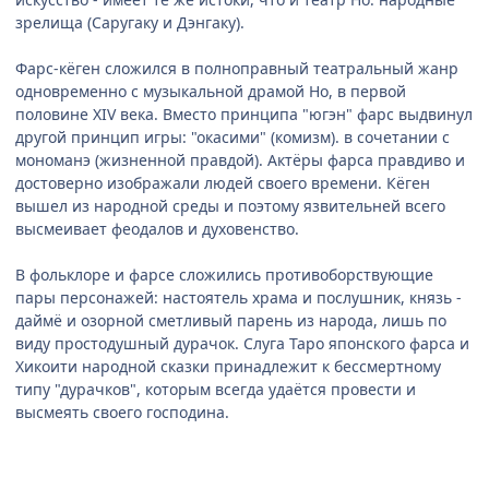
зрелища (Саругаку и Дэнгаку).
Фарс-кёген сложился в полноправный театральный жанр
одновременно с музыкальной драмой Но, в первой
половине XIV века. Вместо принципа "югэн" фарс выдвинул
другой принцип игры: "окасими" (комизм). в сочетании с
мономанэ (жизненной правдой). Актёры фарса правдиво и
достоверно изображали людей своего времени. Кёген
вышел из народной среды и поэтому язвительней всего
высмеивает феодалов и духовенство.
В фольклоре и фарсе сложились противоборствующие
пары персонажей: настоятель храма и послушник, князь -
даймё и озорной сметливый парень из народа, лишь по
виду простодушный дурачок. Слуга Таро японского фарса и
Хикоити народной сказки принадлежит к бессмертному
типу "дурачков", которым всегда удаётся провести и
высмеять своего господина.