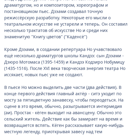
драматургом, но и композитором, хореографом и
постановщиком пьес. Дзэами создавал точную
режиссёрскую разработку. Некоторые его мысли о
театральном искусстве не устарели и теперь. Он составил
несколько трактатов об искусстве Но и среди них
знаменитую "Книгу цветов" ("Каденсё")
Кроме Дзэами, в создании репертуара Но учавствовало
ещё несколько драматургов школы Кандзэ: сын Дзэами -
Дзюро Мотомаса (1395-1459) и Кандзэ Кодзиро Нобумицу
(1435-1516). После XVI века творческая энергия театра Но
иссякает, новых пьес уже не создают.
В пьесе Но можно выделить две части (два действия). В
конце первого действия главный актёр - ситэ уходит по
мосту за пятицветную занавеску, чтобы переодеться. На
сцене в это время, обычно, разыгрывается интермедия
(аи). Простак - кёген выходит на авансцену. Обычно это
сельский житель. Действие как бы замирает на время и
возвращается вспять. Кёген рассказывает какую-нибудь
местную легенду, приоткрывая завесу над тем