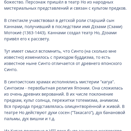
божество. Персонаж пришёл в театр Но из народных
мистериальных представлений и связан с культом предков.
В спектакле учавствовал в детской роли старший сын
Каннами, получивший в последствии имя Дзэами (Сэами)
Мотокиё (1363-1443). Каннами создал театр Но, Дзэами
привёл его к рассвету.
Тут имеет смысл вспомнить, что Синто (на сколько мне
известно) изменилось с приходом буддизма, то есть
известное ныне Синто отличается от древнего японского
Синто.
В синтоистских храмах исполнялись мистерии ”кагуа”.
Синтоизм - первобытная религия Японии. Она сложилась
из очень древних верований. В их числе поклонение
предкам, культ солнца, пережитки тотемизма, анимизм.
Вся природа представлялась олицентворённой и живой. В
театре Но действуют духи сосен (”Такасаго”), дух банановой
пальмы, дух вишни и т.д.
Из Китая примерно в VIII веке было занесено мастерство