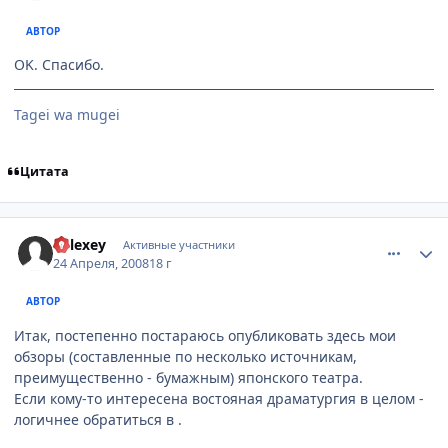
АВТОР
OK. Спасибо.
Tagei wa mugei
Цитата
comment_2049760
Статистика автора
Relexey
Активные участники
24 Апреля, 2008
18 г
АВТОР
Итак, постепенно постараюсь опубликовать здесь мои
обзоры (составленные по несколько источникам,
преимущественно - бумажным) японского театра.
Если кому-то интересена востояная драматургия в целом -
логичнее обратиться в
.