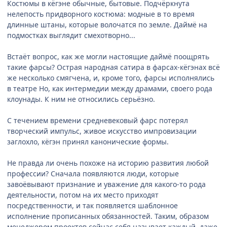
Костюмы в кёгэне обычные, бытовые. Подчёркнута
нелепость придворного костюма: модные в то время
длинные штаны, которые волочатся по земле. Даймё на
подмостках выглядит смехотворно...
Встаёт вопрос, как же могли настоящие даймё поощрять
такие фарсы? Острая народная сатира в фарсах-кёгэнах всё
же несколько смягчена, и, кроме того, фарсы исполнялись
в театре Но, как интермедии между драмами, своего рода
клоунады. К ним не относились серьёзно.
С течением времени средневековый фарс потерял
творческий импульс, живое искусство импровизации
заглохло, кёгэн принял канонические формы.
Не правда ли очень похоже на историю развития любой
профессии? Сначала появляются люди, которые
завоёвывают признание и уважение для какого-то рода
деятельности, потом на их место приходят
посредственности, и так появляется шаблонное
исполнение прописанных обязанностей. Таким, образом
менеджером проектов сейчас себя называет каждый, даже