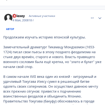
comment_2057893
Статистика автора
Relexey
Активные участники
4 Мая, 2008
18 г
АВТОР
Продолжаем изучать историю японской культуры.
Замечательный драматург Тикамацу Мондзаэмон (1653-
1724) писал свои пьесы в эпоху позднего феодализма на
стыке двух времён, старого и нового. Власть правящего
военного сословия была ещё крепка, но "злато и булат" уже
начали свой спор.
В самом начале XVII века один из князей - хитроумный и
удачливый Токугава Иэясу сумел в решающей битве
одолеть своих соперников. Он осуществил давнюю мечту
всех прежних сёгунов: привести к подчинению
воинственных феодалов и объединить Японию.
Правительство Токугава (бакуфу) обосновалось в городе