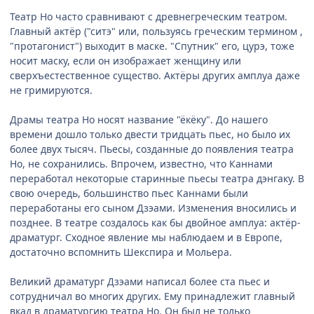
Театр Но часто сравнивают с древнегреческим театром.
Главный актёр ("ситэ" или, пользуясь греческим термином ,
"протагонист") выходит в маске. "Спутник" его, цурэ, тоже
носит маску, если он изображает женщину или
сверхъестественное существо. Актёры других амплуа даже
не гримируются.
Драмы театра Но носят название "ёкёку". До нашего
времени дошло только двести тридцать пьес, но было их
более двух тысяч. Пьесы, созданные до появления театра
Но, не сохранились. Впрочем, известно, что Каннами
переработал некоторые старинные пьесы театра дэнгаку. В
свою очередь, большинство пьес Каннами были
переработаны его сыном Дзэами. Изменения вносились и
позднее. В театре создалось как бы двойное амплуа: актёр-
драматург. Сходное явление мы наблюдаем и в Европе,
достаточно вспомнить Шекспира и Мольера.
Великий драматург Дзэами написал более ста пьес и
сотрудничал во многих других. Ему принадлежит главный
вкад в драматургию театра Но. Он был не только