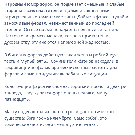
Народный юмор зорок, он подмечает смешные и слабые
стороны своих властителей. Даймё и священники -
отрицательные комические типы. Даймё в фарсе - тупой и
заносчивый феодал, невежественный до последней
степени. Он всё время попадает в нелепые ситуации.
Настоятели храмов, монахи, все, кто причастен к
духовенству, отличаются непомерной жадностью.
В бытовых фарсах действуют злая жена и робкий муж,
тесть и глупый зять... Сочинители кёгэнов находили в
сокровищнице фольклора бесчисленные сюжеты для
фарсов и сами придумывали забавные ситуации.
Конструкция фарса не сложна: короткий пролог и два-три
эпизода, - ведь длится фарс очень недолго, минут
пятнадцать.
Маску надевал только актёр в роли фантастического
существа: бога грома или чёрта. Само собой, это
комические черти, они смешат, а не пугают.