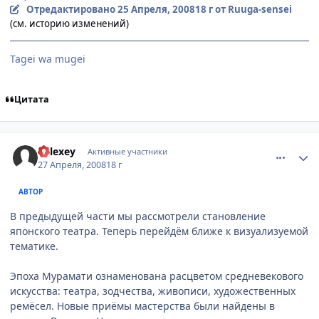
Отредактировано
25 Апреля, 2008
18 г
от Ruuga-sensei
(см. историю изменений)
Tagei wa mugei
Цитата
comment_2052562
Статистика автора
Relexey
Активные участники
27 Апреля, 2008
18 г
АВТОР
В предыдущей части мы рассмотрели становление
японского театра. Теперь перейдём ближе к визуализуемой
тематике.
Эпоха Мурамати ознаменована расцветом средневекового
искусства: театра, зодчества, живописи, художественных
ремёсел. Новые приёмы мастерства были найдены в