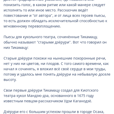
понизить голос, в каком ритме или какой манере следует
исполнять то или иное место. Рассказчик ведёт
повестование и "от автора", и от лица всех героев пьесы,
то есть должен обладать исключительной способностью к
мгновенному перевоплощению.
Пьесы для кукольного театра, сочинённые Тикамацу,
обычно называют "старыми дзёрури". Вот что говорил он
них Тикамацу:
Старые дзёрури похожи на нынешние похоронные речи,
нет у них ни цветов, ни плодов. С того самого времени, как
начал я сочинять, я вложил всё своё сердце в мои труды,
потому и удалось мне понять дзёрури на небывалую доселе
высоту.
Свои первые дзёрури Тикамацу создал для Киотского
театра кукол Мандзю-дза, основанного в 1675 году
известным певцом-рассказчиком Удзи Каганодзё.
Дзёрури его с большим успехом прошли в городе Осака,