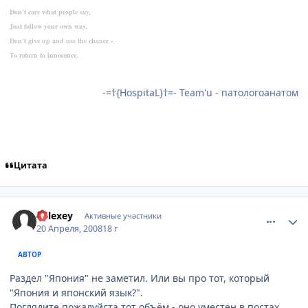
Don't care what people say,
Just follow your own way.
Don't give up and use the chance -
To return to innocence.
-=†{HospitaL}†=- Team'u - патологоанатом
Цитата
comment_2046060
Статистика автора
Relexey
Активные участники
20 Апреля, 2008
18 г
АВТОР
Раздел "Япония" не заметил. Или вы про тот, который
"Япония и японский язык?".
Поглядите пожалуйста тот объём - оно уместен в постах