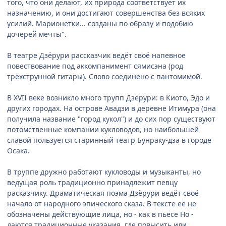
того, что они делают, их природа соответствует их
назначению, и они достигают совершенства без всяких
усилий. Марионетки... созданы по образу и подобию
дочерей мечты".
В театре Дзёрури рассказчик ведёт своё напевное
повествование под аккомпанимент сямисэна (род
трёхструнной гитары). Слово соединено с пантомимой.
В XVII веке возникло много трупп Дзёрури: в Киото, Эдо и
других городах. На острове Авадзи в деревне Итимура (она
получила название "город кукол") и до сих пор существуют
потомственные компании кукловодов, но наибольшей
славой пользуется старинный театр Бунраку-дза в городе
Осака.
В труппе дружно работают кукловоды и музыканты, но
ведущая роль традиционно принадлежит певцу
расказчику. Драматическая поэма Дзёрури ведёт своё
начало от народного эпического сказа. В тексте её не
обозначены действующие лица, но - как в пьесе Но -
даются традиционные указания, где повысить или