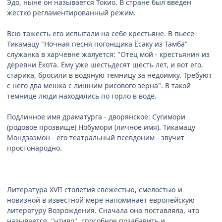
Эдо, ныне он называется Токио. В стране был введён
жёстко регламентированный режим.
Всю тажесть его испытали на себе крестьяне. В пьесе
Тикамацу "Ночная песня погонщика Ёсаку из Тамба"
служанка в харчевне жалуется: "Отец мой - крестьянин из
деревни Ёкота. Ему уже шестьдесят шесть лет, и вот его,
старика, бросили в водяную темницу за недоимку. Требуют
с него два мешка с лишним рисового зерна". В такой
темнице люди находились по горло в воде.
Подлинное имя драматурга - дворянское: Сугимори
(родовое прозвище) Нобумори (личное имя). Тикамацу
Мондзаэмон - его театральный псевдоним - звучит
простонародно.
Литература XVII столетия свежестью, смелостью и
новизной в известной мере напоминает европейскую
литературу Возрождения. Сначала она поставляла, что
называется, "чтиво", способное позабавить и