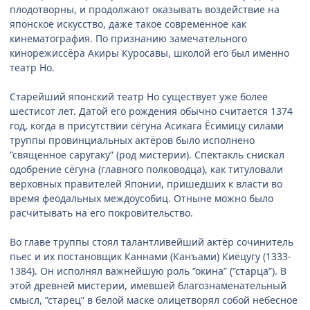
плодотворны, и продолжают оказывать воздействие на
японское искусство, даже такое современное как
кинематография. По признанию замечательного
кинорежиссёра Акиры Куросавы, школой его был именно
театр Но.
Старейший японский театр Но существует уже более
шестисот лет. Датой его рождения обычно считается 1374
год, когда в присутствии сёгуна Асикага Ёсимицу силами
труппы провинциальных актёров было исполнено
”священное саругаку” (род мистерии). Спектакль снискал
одобрение сёгуна (главного полководца), как титуловали
верховных правителей Японии, пришедших к власти во
время феодальных междоусобиц. Отныне можно было
расчитывать на его покровительство.
Во главе труппы стоял талантливейший актёр сочинитель
пьес и их постановщик Каннами (Канъами) Киёцугу (1333-
1384). Он исполнял важнейшую роль ”окина” (”старца”). В
этой древней мистерии, имевшей благознаменательный
смысл, ”старец” в белой маске олицетворял собой небесное