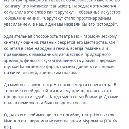
”сангаку” (по-китайски ”саньсюэ”). Народная этимология
осмыслила это слово как ”саругаку” - ”обезьянье искусство”,
”обезьянничание”. ”Саругаку” стало простонародным
увесилением, в наши дни мы назвали бы его ”эстрадой”.
Удивительная способность театра Но к гармончиескому
синтезу - один из главных секретов его мастерства. Он
сочетал в себе народный гений, всегда гуманный и
правдивый, с изысканным изяществом придворного
зрелища, философскую углубленность драмы с дерзкой
шуткой балаганного фарса, поэзию древности с новой
поэзией, песней, эпическим сказом.
Дзэами возглавил театр Но после смерти своего отца. В
течение своей долгой жизни ему пришлось испытать
превратности судьбы. Когда умер сёгун Ёсимицу, Дзэами
впал в немилость и был на время сослан.
Однако его любимое дело не погибло, театр Но выстоял.
Именно он - вершина искусства эпохи Муромати (XIV-XV
вв.).