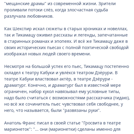
"мещанские драмы" из современной жизни. Зрители
проливали потоки слёз, когда злосчастная судьба
разлучала любовников.
Как Шекспир искал сюжеты в старых хрониках и новеллах,
так и Тикамацу оживил рассказы и легенды, запечатанные
в старинных романах и эпопеях. И всё же Тикамацу даже в
своих исторических пьесах с полной поэтической свободой
изображал новых людей своего времени.
Несмотря на большой успех его пьес, Тикамацу постепенно
охладел к театру Кабуки и увлёкся театром Дзёрури. В
театре Кабуки властвовал актёр, в театре Дзёрури -
драматург. Конечно, и драматург был в известной мере
ограничен, набор кукол навязывал ему условные типы,
надо было считаться с возможностями рассказчика (гидаю),
но всё же сочинитель пьес чувствовал себя свободнее, у
него, что называется, были "развязаны руки".
Анатоль Франс писал в своей статье "Гросвита в театре
марионеток": "... они (марионетки) сделаны именно для