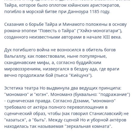
Тайра, которое было оплотом хэйанских аристократов,
погибло в морской битве при Данноура 1185 году.
Сказания о борьбе Тайра и Минамото положены в основу
романа-эпопеи "Повесть о Тайра" ("Хэйкэ-моногатари"),
созданного неизвестными авторами в начале XIII века.
Дух погибшего война не возносился в обитель богов
Вальгаллу, как повествовали, ныне популярные,
скандинавские мифы, а, согласно буддийским
мировоззрениям, низвергался в бездну ада, где враги
вечно продолжали бой (пьеса "Киёцунэ").
Эстетика театра Но выдвинула два ведущих принципа:
"мономанэ" и "югэн". Мономанэ (буквально: "подражание")
- сценическая правда. Согласно Дзэами, "мономанэ"
требовало от актёра полного перевоплощения в
сценический образ, чтобы (как говорил Станиславский) не
"казаться", а "быть". Между сценой Но и уборной актёров
находилась так называемая "зеркальная комната".