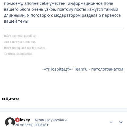
по-моему, вполне себе уместен, информационное поле
вашего блога очень узкое, поэтому посты кажутся такими
длинными. Я поговорю с модератором раздела о переносе
вашей темы.
Don't care what people say,
Just follow your own way.
Don't give up and use the chance -
To return to innocence.
-=†{HospitaL}†=- Team'u - патологоанатом
Цитата
comment_2046097
Статистика автора
Relexey
Активные участники
20 Апреля, 2008
18 г