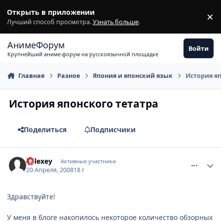
Перейти к содержимому
Открыть в приложении
×
З
Лучший способ просмотра.
Узнать больше
.
АнимеФорум
Войти
Крупнейший аниме-форум на русскоязычной площадке
Главная
Разное
Япония и японский язык
История я
История японского тетатра
Поделиться
Подписчики
comment_2046047
Статистика автора
Relexey
Активные участники
20 Апреля, 2008
18 г
Здравствуйте!
У меня в блоге накопилось некоторое количество обзорных