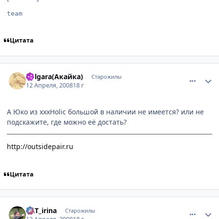
team
Цитата
comment_2037688
Статистика автора
Polgara(Акайка)
Старожилы
12 Апреля, 2008
18 г
А Юко из xxxHolic большой в наличии не имеется? или не
подскажите, где можно её достать?
http://outsidepair.ru
Цитата
comment_2037995
Статистика автора
KAT_irina
Старожилы