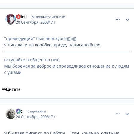
comment_2156458
Статистика автора
soleil
Активные участники
20 Сентября, 2008
17 г
"предыдущий" был не в курсе))))))))
я писала. и на коробке, вроде, написано было.
вступайте в общество нек!
Мы боремся за доброе и справедливое отношение к людям
с ушами
Цитата
comment_2156526
Статистика автора
asc
Старожилы
20 Сентября, 2008
17 г
Я бы взял фигурки по Бибопу... Если, конечно, опять не