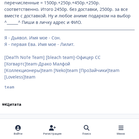
перечисленные = 1500р.+250р.+450р.+250р.
соответственно. Итого 2450р. без доставки, 2500р. за все
вместе с доставкой. Ну и любое аниме подарком на выбор
^______^ Пиши в личку адрес и ФИО.
Я - Дьявол. Имя мое - Сон.
Я - первая Ева. Имя мое - Лилит.
[Dea†h No†e Team] [bleach team]-Офицер СС
[Хогвартс]team-Драко Малфой
[Коллекционеры]team [Neko]team [ПроЗайчики]team
[Loveless]team
team
Цитата
comment_2194728
Статистика автора
KAT_irina
Старожилы
25 Ноября, 2008
17 г
Войти
Регистрация
Поиск
Меню