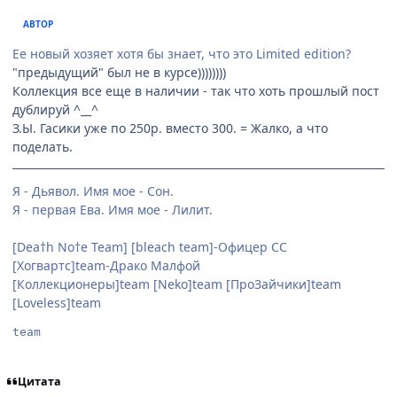
АВТОР
Ее новый хозяет хотя бы знает, что это Limited edition?
"предыдущий" был не в курсе))))))))
Коллекция все еще в наличии - так что хоть прошлый пост
дублируй ^__^
З.Ы. Гасики уже по 250р. вместо 300. = Жалко, а что
поделать.
Я - Дьявол. Имя мое - Сон.
Я - первая Ева. Имя мое - Лилит.
[Dea†h No†e Team] [bleach team]-Офицер СС
[Хогвартс]team-Драко Малфой
[Коллекционеры]team [Neko]team [ПроЗайчики]team
[Loveless]team
team
Цитата