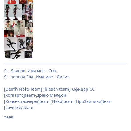
Я - Дьявол. Имя мое - Сон.
Я - первая Ева. Имя мое - Лилит.
[Dea†h No†e Team] [bleach team]-Офицер СС
[Хогвартс]team-Драко Малфой
[Коллекционеры]team [Neko]team [ПроЗайчики]team
[Loveless]team
team