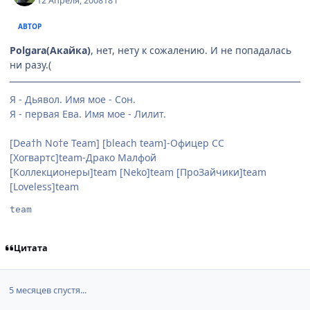
12 Апреля, 2008
18 г
АВТОР
Polgara(Акайка)
, нет, нету к сожалению. И не попадалась
ни разу.(
Я - Дьявол. Имя мое - Сон.
Я - первая Ева. Имя мое - Лилит.
[Dea†h No†e Team] [bleach team]-Офицер СС
[Хогвартс]team-Драко Малфой
[Коллекционеры]team [Neko]team [ПроЗайчики]team
[Loveless]team
team
Цитата
5 месяцев спустя...