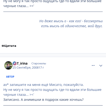
Ну не могу я так просто ощущать где-то вдали эти большие
черные глаза... ><'
Но даже мысль о - как его! - бессмертьи
есть мысль об одиночестве, мой друг.
Цитата
comment_2158986
Статистика автора
KAT_irina
Старожилы
25 Сентября, 2008
17 г
АВТОР
ах* запишите на меня ещё Мисато, пожалуйста.
Ну не могу я так просто ощущать где-то вдали эти большие
черные глаза... ><'
Записано. А анимешки в подарок какие хочешь?