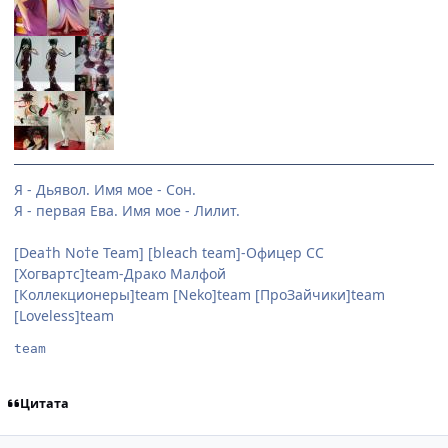
Я - Дьявол. Имя мое - Сон.
Я - первая Ева. Имя мое - Лилит.
[Dea†h No†e Team] [bleach team]-Офицер СС
[Хогвартс]team-Драко Малфой
[Коллекционеры]team [Neko]team [ПроЗайчики]team
[Loveless]team
team
Цитата