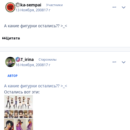
Baka-sempai
Участники
13 Ноября, 2008
17 г
А какие фигурки остались?? >_<
Цитата
comment_2189886
Статистика автора
KAT_irina
Старожилы
16 Ноября, 2008
17 г
АВТОР
А какие фигурки остались?? >_<
Остались вот эти: