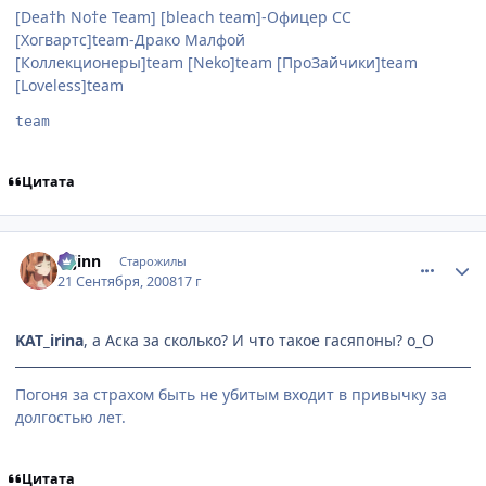
[Dea†h No†e Team] [bleach team]-Офицер СС
[Хогвартс]team-Драко Малфой
[Коллекционеры]team [Neko]team [ПроЗайчики]team
[Loveless]team
team
Цитата
comment_2157060
Статистика автора
u-jinn
Старожилы
21 Сентября, 2008
17 г
KAT_irina
, а Аска за сколько? И что такое гасяпоны? о_О
Погоня за страхом быть не убитым входит в привычку за
долгостью лет.
Цитата