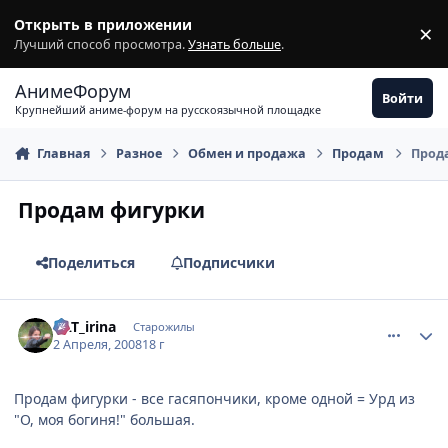
Перейти к содержимому
Открыть в приложении
×
З
Лучший способ просмотра.
Узнать больше
.
АнимеФорум
Войти
Крупнейший аниме-форум на русскоязычной площадке
Главная
Разное
Обмен и продажа
Продам
Прод
Продам фигурки
Поделиться
Подписчики
comment_2028346
Статистика автора
KAT_irina
Старожилы
2 Апреля, 2008
18 г
Продам фигурки - все гасяпончики, кроме одной = Урд из
"О, моя богиня!" большая.