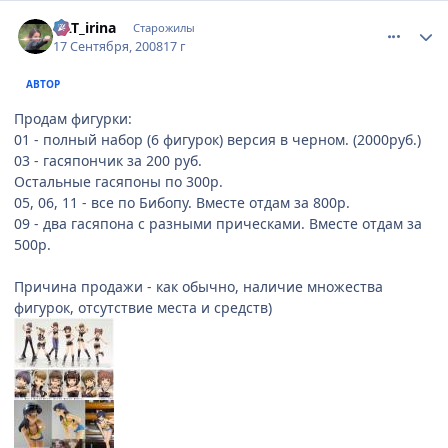
comment_2154712
Статистика автора
KAT_irina
Старожилы
17 Сентября, 2008
17 г
АВТОР
Продам фигурки:
01 - полный набор (6 фигурок) версия в черном. (2000руб.)
03 - гасяпончик за 200 руб.
Остальные гасяпоны по 300р.
05, 06, 11 - все по Бибопу. Вместе отдам за 800р.
09 - два гасяпона с разными прическами. Вместе отдам за
500р.
Причина продажи - как обычно, наличие множества
фигурок, отсутствие места и средств)