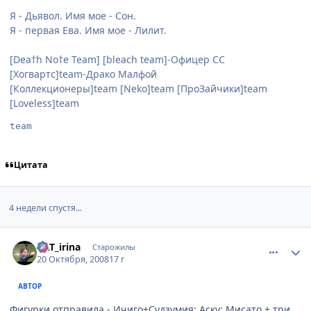
Я - Дьявол. Имя мое - Сон.
Я - первая Ева. Имя мое - Лилит.
[Dea†h No†e Team] [bleach team]-Офицер СС
[Хогвартс]team-Драко Малфой
[Коллекционеры]team [Neko]team [ПроЗайчики]team
[Loveless]team
team
Цитата
4 недели спустя...
comment_2174081
Статистика автора
KAT_irina
Старожилы
20 Октября, 2008
17 г
АВТОР
Фигурки отправила - Ичиго+Судзумия; Аску; Мисато + три