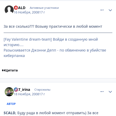
comment_2190299
Статистика автора
SCALD
Активные участники
16 Ноября, 2008
17 г
За все сколько??? Возьму практически в любой момент
[Fay Valentine dream-team] Войди в созданную мной
историю....
Разыскивается Джонни Депп - по обвинению в убийстве
киберпанка
Цитата
comment_2191330
Статистика автора
KAT_irina
Старожилы
18 Ноября, 2008
17 г
АВТОР
SCALD
, Буду рада в любой момент отправить) За все