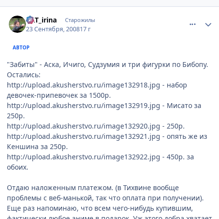
comment_2157848
Статистика автора
KAT_irina
Старожилы
23 Сентября, 2008
17 г
АВТОР
"Забиты" - Аска, Ичиго, Судзумия и три фигурки по Бибопу.
Остались:
http://upload.akusherstvo.ru/image132918.jpg
- набор
девочек-припевочек за 1500р.
http://upload.akusherstvo.ru/image132919.jpg
- Мисато за
250р.
http://upload.akusherstvo.ru/image132920.jpg
- 250р.
http://upload.akusherstvo.ru/image132921.jpg
- опять же из
Кеншина за 250р.
http://upload.akusherstvo.ru/image132922.jpg
- 450р. за
обоих.
Отдаю наложенным платежом. (в Тихвине вообще
проблемы с веб-манькой, так что оплата при получении).
Еще раз напоминаю, что всем чего-нибудь купившим,
фактически любое аниме в подарок. Уж этого добра хватает