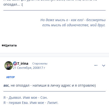
опоздал... :(
Но даже мысль о - как его! - бессмертьи
есть мысль об одиночестве, мой друг.
Цитата
comment_2156748
Статистика автора
KAT_irina
Старожилы
21 Сентября, 2008
17 г
АВТОР
asc
, не опоздал - напиши в личку адрес и я отправлю)
Я - Дьявол. Имя мое - Сон.
Я - первая Ева. Имя мое - Лилит.