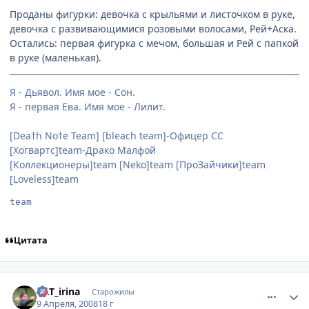
Проданы фигурки: девочка с крыльями и листочком в руке,
девочка с развивающимися розовыми волосами, Рей+Аска.
Остались: первая фигурка с мечом, большая и Рей с папкой
в руке (маленькая).
Я - Дьявол. Имя мое - Сон.
Я - первая Ева. Имя мое - Лилит.
[Dea†h No†e Team] [bleach team]-Офицер СС
[Хогвартс]team-Драко Малфой
[Коллекционеры]team [Neko]team [ПроЗайчики]team
[Loveless]team
team
Цитата
comment_2035264
Статистика автора
KAT_irina
Старожилы
9 Апреля, 2008
18 г