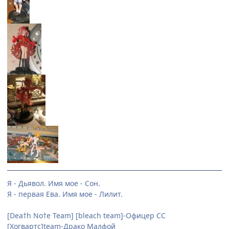
Я - Дьявол. Имя мое - Сон.
Я - первая Ева. Имя мое - Лилит.
[Dea†h No†e Team] [bleach team]-Офицер СС
[Хогвартс]team-Драко Малфой