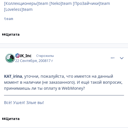
[Коллекционеры]team [Neko]team [ПроЗайчики]team
[Loveless]team
team
Цитата
comment_2157280
Статистика автора
DNK_Inc
Старожилы
22 Сентября, 2008
17 г
KAT_irina
, уточни, пожалуйста, что имеется на данный
момент в наличии (не заказанного). И ещё такой вопросик,
принимаешь ли ты оплату в WebMoney?
Всё! Ушел! Злые вы!
Цитата