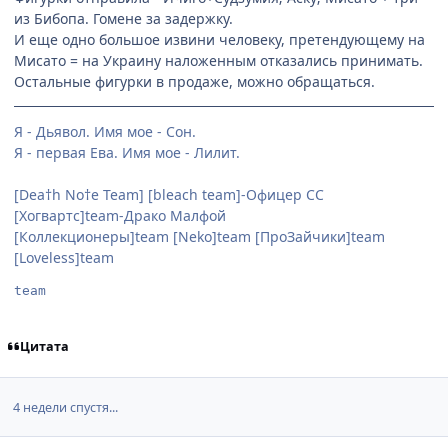
из Бибопа. Гомене за задержку.
И еще одно большое извини человеку, претендующему на
Мисато = на Украину наложенным отказались принимать.
Остальные фигурки в продаже, можно обращаться.
Я - Дьявол. Имя мое - Сон.
Я - первая Ева. Имя мое - Лилит.
[Dea†h No†e Team] [bleach team]-Офицер СС
[Хогвартс]team-Драко Малфой
[Коллекционеры]team [Neko]team [ПроЗайчики]team
[Loveless]team
team
Цитата
4 недели спустя...
comment_2188525
Статистика автора