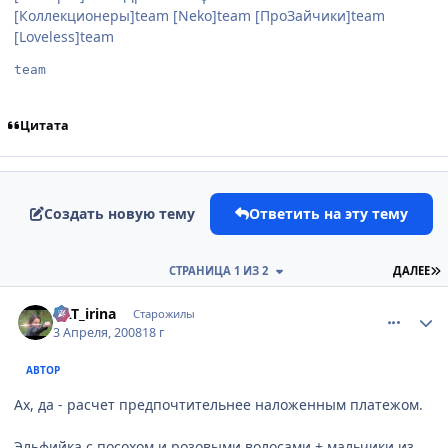
[Коллекционеры]team [Neko]team [ПроЗайчики]team
[Loveless]team
team
Цитата
Создать новую тему
Ответить на эту тему
П
СТРАНИЦА 1 ИЗ 2
ДАЛЕЕ
comment_2029142
Статистика автора
KAT_irina
Старожилы
3 Апреля, 2008
18 г
АВТОР
Ах, да - расчет предпочтительнее наложенным платежом.
Эльфийка с посохом и розовыми волосами + мальчики из