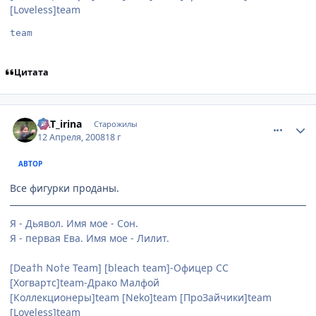
[Loveless]team
team
Цитата
comment_2037683
Статистика автора
KAT_irina
Старожилы
12 Апреля, 2008
18 г
АВТОР
Все фигурки проданы.
Я - Дьявол. Имя мое - Сон.
Я - первая Ева. Имя мое - Лилит.
[Dea†h No†e Team] [bleach team]-Офицер СС
[Хогвартс]team-Драко Малфой
[Коллекционеры]team [Neko]team [ПроЗайчики]team
[Loveless]team