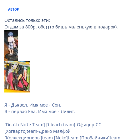
АВТОР
Остались только эти:
Отдам за 800р. обе) (то бишь маленькую в подарок).
Я - Дьявол. Имя мое - Сон.
Я - первая Ева. Имя мое - Лилит.
[Dea†h No†e Team] [bleach team]-Офицер СС
[Хогвартс]team-Драко Малфой
[Коллекционеры]team [Neko]team [ПроЗайчики]team