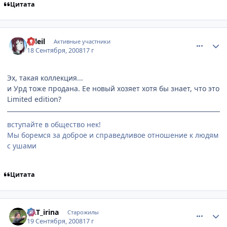
Цитата
comment_2155569
Статистика автора
soleil
Активные участники
18 Сентября, 2008
17 г
Эх, такая коллекция...
и Урд тоже продана. Ее новый хозяет хотя бы знает, что это
Limited edition?
вступайте в общество нек!
Мы боремся за доброе и справедливое отношение к людям
с ушами
Цитата
comment_2155680
Статистика автора
KAT_irina
Старожилы
19 Сентября, 2008
17 г