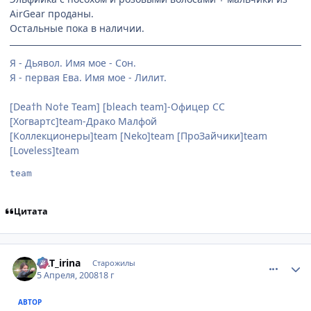
AirGear проданы.
Остальные пока в наличии.
Я - Дьявол. Имя мое - Сон.
Я - первая Ева. Имя мое - Лилит.
[Dea†h No†e Team] [bleach team]-Офицер СС
[Хогвартс]team-Драко Малфой
[Коллекционеры]team [Neko]team [ПроЗайчики]team
[Loveless]team
team
Цитата
comment_2030998
Статистика автора
KAT_irina
Старожилы
5 Апреля, 2008
18 г
АВТОР