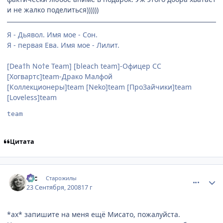
и не жалко поделиться))))))
Я - Дьявол. Имя мое - Сон.
Я - первая Ева. Имя мое - Лилит.
[Dea†h No†e Team] [bleach team]-Офицер СС
[Хогвартс]team-Драко Малфой
[Коллекционеры]team [Neko]team [ПроЗайчики]team
[Loveless]team
team
Цитата
comment_2157971
Статистика автора
asc
Старожилы
23 Сентября, 2008
17 г
*ах* запишите на меня ещё Мисато, пожалуйста.