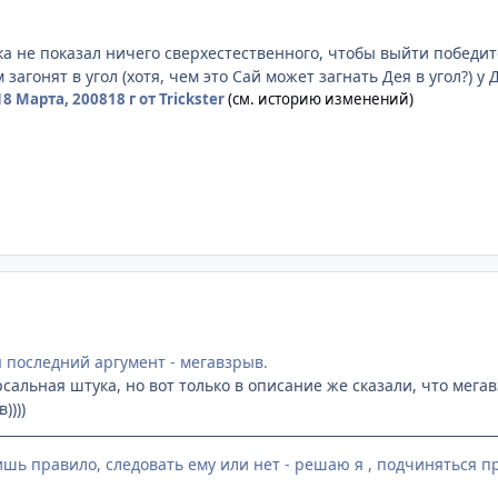
ока не показал ничего сверхестественного, чтобы выйти победи
м загонят в угол (хотя, чем это Сай может загнать Дея в угол?) 
18 Марта, 2008
18 г
от Trickster
(см. историю изменений)
я последний аргумент - мегавзрыв.
сальная штука, но вот только в описание же сказали, что мегав
))))
лишь правило, следовать ему или нет - решаю я , подчиняться п