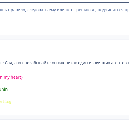
лишь правило, следовать ему или нет - решаю я , подчиняться п
е Сая, а вы незабывайте он как никак один из лучших агентов 
n my heart}
unin
e Fang