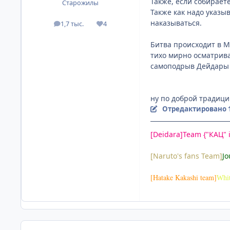
Также, если собирает
Старожилы
Также как надо указы
наказываться.
1,7 тыс.
4
посты
Репутация
Битва происходит в М
тихо мирно осматрива
самоподрыв Дейдары 
ну по доброй традици
Отредактировано
[Deidara]Team {"КАЦ" 
[Naruto's fans Team]
Jo
[Hatake Kakashi team]
Whi