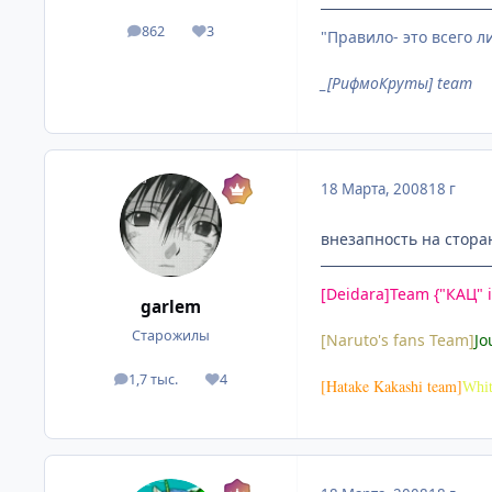
862
3
"Правило- это всего 
посты
Репутация
_[РифмоКруты] team
18 Марта, 2008
18 г
внезапность на сторан
[Deidara]Team {"КАЦ" i
garlem
Старожилы
[Naruto's fans Team]
Jo
1,7 тыс.
4
посты
Репутация
[Hatake Kakashi team]
Whit