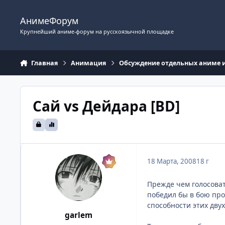
Перейти к содержимому
АнимеФорум
Крупнейший аниме-форум на русскоязычной площадке
Главная
Анимация
Обсуждение отдельных аниме 
Сай vs Дейдара [BD]
18 Марта, 2008
18 г
Прежде чем голосоват
победил бы в бою про
способности этих дву
garlem