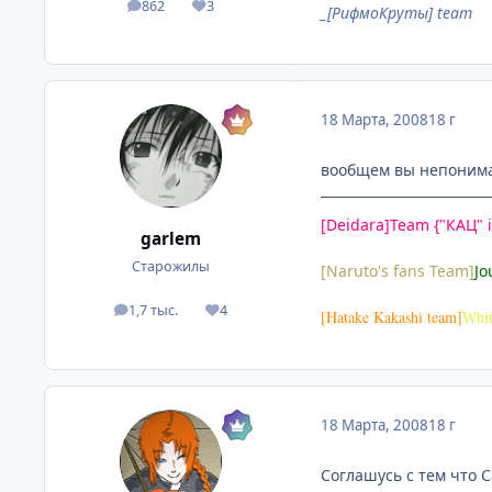
862
3
посты
Репутация
_[РифмоКруты] team
18 Марта, 2008
18 г
вообщем вы непонимае
[Deidara]Team {"КАЦ" i
garlem
Старожилы
[Naruto's fans Team]
Jo
1,7 тыс.
4
посты
Репутация
[Hatake Kakashi team]
Whit
18 Марта, 2008
18 г
Соглашусь с тем что 