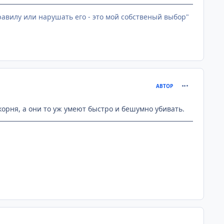
равилу или нарушать его - это мой собственый выбор"
comment_201
АВТОР
корня, а они то уж умеют быстро и бешумно убивать.
comment_201