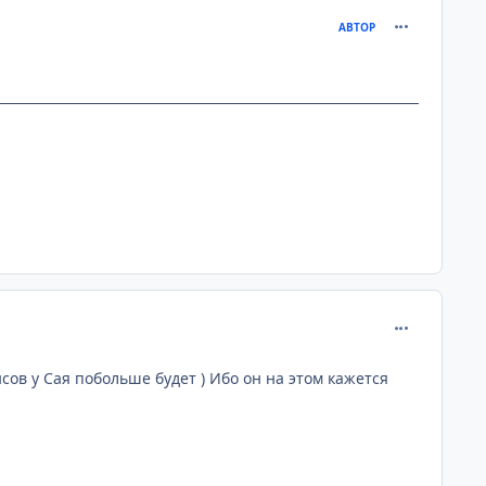
comment_201
АВТОР
comment_201
нсов у Сая побольше будет ) Ибо он на этом кажется