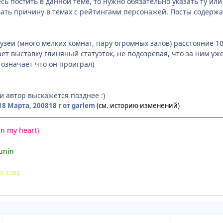
есь постить в данной теме, то нужно обязательно указать ту ил
вать причину в темах с рейтингами персонажей. Посты содерж
узеи (много мелких комнат, пару огромных залов) расстояние 1
ет выставку глиняный статуэток, не подозревая, что за ним уже
означает что он проиграл)
и автор выскажется позднее :)
18 Марта, 2008
18 г
от garlem
(см. историю изменений)
in my heart}
unin
te Fang