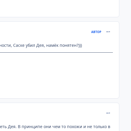
comment_201
АВТОР
сти, Саске убил Дея, намёк понятен?)))
comment_201
еть Дея. В принципе они чем то похожи и не только в