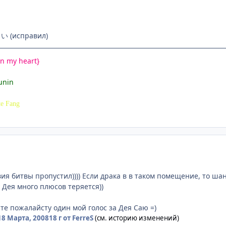
 (исправил)
n my heart}
unin
e Fang
ловия битвы пропустил)))) Если драка в в таком помещение, то ша
 Дея много плюсов теряется))
те пожалайсту один мой голос за Дея Саю =)
18 Марта, 2008
18 г
от FerreS
(см. историю изменений)