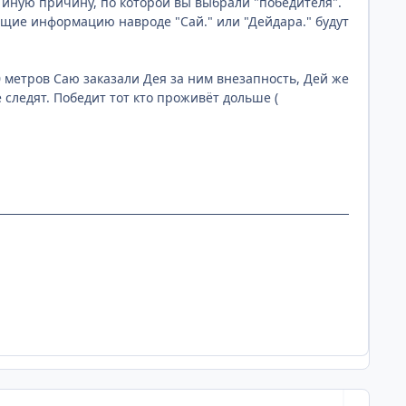
и иную причину, по которой вы выбрали "победителя".
ащие информацию навроде "Сай." или "Дейдара." будут
0 метров Саю заказали Дея за ним внезапность, Дей же
 следят. Победит тот кто проживёт дольше (