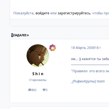
Пожалуйста,
войдите
или
зарегистрируйтесь
, чтобы пр
ПОСЛЕДНЯЯ СТРАНИЦА
1
2
3
4
ДАЛЕЕ
18 Марта, 2008
18 г
хм... )) кажется ты за
"Правило- это всего 
S h i n
Старожилы
_[РифмоКруты] team
862
3
посты
Репутация