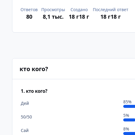
Ответов
Просмотры
Создано
Последний ответ
80
8,1 тыс.
18 г
18 г
18 г
18 г
кто кого?
1. кто кого?
85%
Дей
5%
50/50
8%
Сай