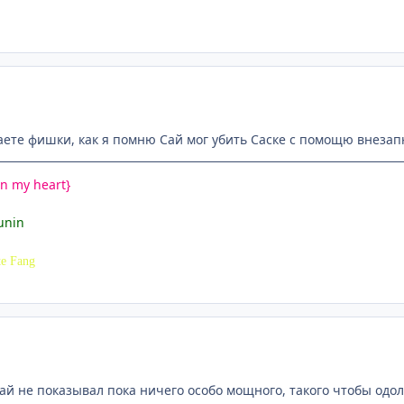
те фишки, как я помню Сай мог убить Саске с помощю внезапно
n my heart}
unin
e Fang
Сай не показывал пока ничего особо мощного, такого чтобы одол