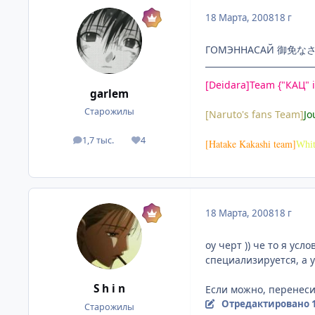
18 Марта, 2008
18 г
ГОМЭННАСАЙ 御免なさい
[Deidara]Team {"КАЦ" i
garlem
Старожилы
[Naruto's fans Team]
Jo
1,7 тыс.
4
посты
Репутация
[Hatake Kakashi team]
Whit
18 Марта, 2008
18 г
оу черт )) че то я ус
специализируется, а у
S h i n
Если можно, перенеси
Отредактировано
Старожилы