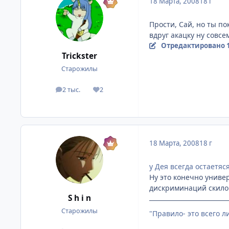
18 Марта, 2008
18 г
Прости, Сай, но ты п
вдруг акацку ну совсе
Отредактировано
Trickster
Старожилы
2 тыс.
2
посты
Репутация
18 Марта, 2008
18 г
у Дея всегда остаетяс
Ну это конечно универ
дискриминаций скилов
S h i n
Старожилы
"Правило- это всего 