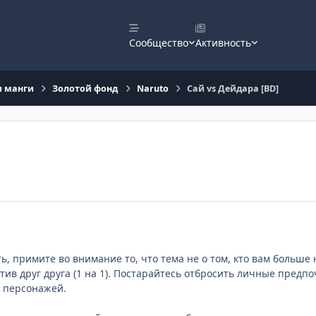
Сообщество
Активность
и манги
Золотой фонд
Naruto
Сай vs Дейдара [BD]
ь, примите во внимание то, что тема не о том, кто вам больше 
тив друг друга (1 на 1). Постарайтесь отбросить личные пред
х персонажей.