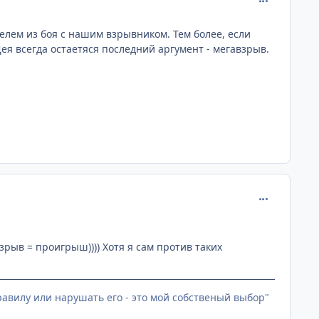
телем из боя с нашим взрывником. Тем более, если
у Дея всегда остаетяся последний аргумент - мегавзрыв.
comment_201
зрыв = проигрыш)))) Хотя я сам против таких
равилу или нарушать его - это мой собственый выбор"