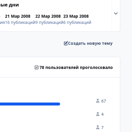
ные дни
Разверну
8
21 Мар 2008
22 Мар 2008
23 Мар 2008
ция
16 публикаций
9 публикаций
6 публикаций
Создать новую тему
78 пользователей проголосовало
67
4
7